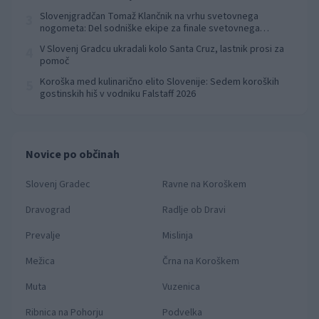
Slovenjgradčan Tomaž Klančnik na vrhu svetovnega
3
nogometa: Del sodniške ekipe za finale svetovnega
prvenstva
V Slovenj Gradcu ukradali kolo Santa Cruz, lastnik prosi za
4
pomoč
Koroška med kulinarično elito Slovenije: Sedem koroških
5
gostinskih hiš v vodniku Falstaff 2026
Novice po občinah
Slovenj Gradec
Ravne na Koroškem
Dravograd
Radlje ob Dravi
Prevalje
Mislinja
Mežica
Črna na Koroškem
Muta
Vuzenica
Ribnica na Pohorju
Podvelka