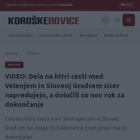
Oglaševanje
Prosta delovna mesta
OGLASI
🌥️
31°C
Slovenj Gradec
Ravne na Koroškem
Dravograd
Radlje ob Dravi
Pr
Domov
/
Novice
NOVICE
VIDEO: Dela na hitri cesti med
Velenjem in Slovenj Gradcem sicer
napredujejo, a določili so nov rok za
dokončanje
Celotna hitra cesta med Šentrupertom in Slovenj
Gradcem bo dolga 31,5 kilometra, znan je nov rok za
dokončanje.