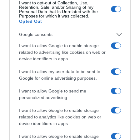
I want to opt-out of Collection, Use,
Retention, Sale, and/or Sharing of my
Gradcu. Gre za 1,15 kilometra dolg odsek, kar
Personal Data that Is Unrelated with the
Purposes for which it was collected.
predstavlja približno 3,65 % celotne trase hitre ceste
Opted Out
med Šentrupertom in Slovenj Gradcem.
Google consents
I want to allow Google to enable storage
Na severni strani se sklop F navezuje na bodoči
related to advertising like cookies on web or
priključek Podgorje, v smeri juga pa se nadaljuje z
device identifiers in apps.
viaduktom Jenina, dolgim 474 oziroma 477 metrov.
I want to allow my user data to be sent to
Google for online advertising purposes.
Viadukt je bil zgrajen s tehniko postopnega narivanja,
največji razpon med stebroma znaša 39,43 metra.
I want to allow Google to send me
personalized advertising.
Viaduktu Jenina sledi večja oporna konstrukcija, nato pa
se vozišče hitre ceste z naklonom 5,12 % vzpenja proti
I want to allow Google to enable storage
related to analytics like cookies on web or
viaduktu Visočnik, poimenovanemu po najbližji kmetiji.
device identifiers in apps.
Ta v dolžino meri 255,2 oziroma 288,5 metra.
I want to allow Google to enable storage