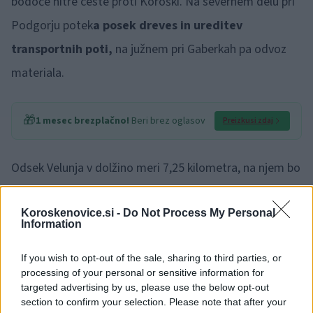
bodoče hitre ceste proti Koroški. Na severnem delu pri
Podgorju potek
a posek dreves in ureditev
transportnih poti,
na južnem pri Gaberkah pa odvoz
materiala.
🎁
1 mesec brezplačno!
Beri brez oglasov
Preizkusi zdaj
Odsek Velunja v dolžino meri 7,25 kilometra, na njem bo
zgrajenih 20 različnih objektov. Mednje sodita tudi dva
Koroskenovice.si -
Do Not Process My Personal
dvocevna predora, imenovana Vodriž in Pusta Gora, ter
Information
deset viaduktov. Med viadukti najbolj izstopata Danijel,
If you wish to opt-out of the sale, sharing to third parties, or
dolg 300 metrov, in viadukt Ravne 3, katerega stebri
processing of your personal or sensitive information for
presegajo višino 40 metrov.
targeted advertising by us, please use the below opt-out
section to confirm your selection. Please note that after your