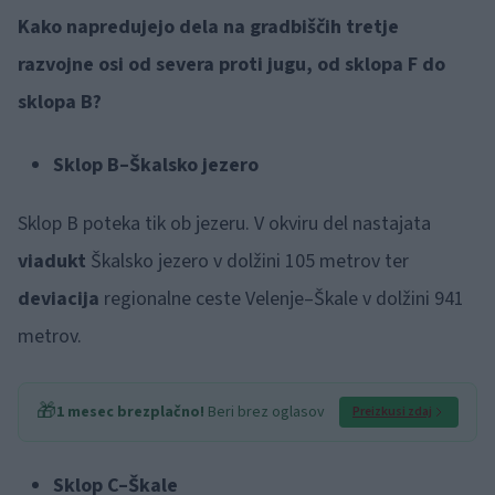
Kako napredujejo dela na gradbiščih tretje
razvojne osi od severa proti jugu, od sklopa F do
sklopa B?
Sklop B–Škalsko jezero
Sklop B poteka tik ob jezeru. V okviru del nastajata
viadukt
Škalsko jezero v dolžini 105 metrov ter
deviacija
regionalne ceste Velenje–Škale v dolžini 941
metrov.
🎁
1 mesec brezplačno!
Beri brez oglasov
Preizkusi zdaj
Sklop C–Škale