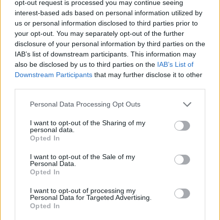
opt-out request is processed you may continue seeing
Skupna dolžina trase znaša 14,5 kilometra (upoštevajoč
interest-based ads based on personal information utilized by
obe smeri), pri čemer kar 56 odstotkov te dolžine
us or personal information disclosed to third parties prior to
your opt-out. You may separately opt-out of the further
poteka bodisi skozi predore bodisi prek viaduktov.
disclosure of your personal information by third parties on the
IAB’s list of downstream participants. This information may
also be disclosed by us to third parties on the
IAB’s List of
Downstream Participants
that may further disclose it to other
third parties.
Please note that this website/app uses one or more Google
Personal Data Processing Opt Outs
services and may gather and store information including but
not limited to your visit or usage behaviour. You may click to
I want to opt-out of the Sharing of my
personal data.
grant or deny consent to Google and its third-party tags to
Opted In
use your data for below specified purposes in below Google
consent section.
I want to opt-out of the Sale of my
Personal Data.
Opted In
Sklop F–Jenina
I want to opt-out of processing my
Personal Data for Targeted Advertising.
Opted In
Sklop F se nahaja v bližini naselja Podgorje pri Slovenj