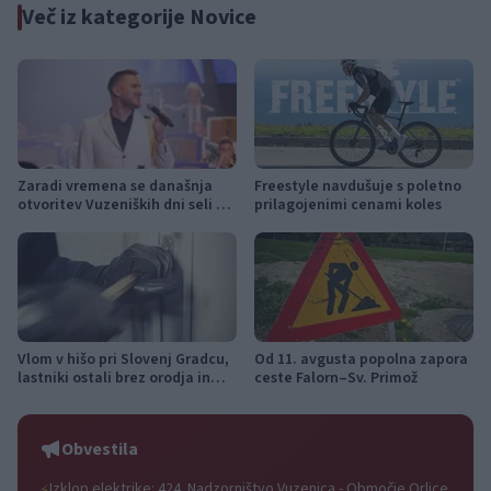
Več iz kategorije Novice
Zaradi vremena se današnja
Freestyle navdušuje s poletno
otvoritev Vuzeniških dni seli v
prilagojenimi cenami koles
KUC Vuzenica
Vlom v hišo pri Slovenj Gradcu,
Od 11. avgusta popolna zapora
lastniki ostali brez orodja in
ceste Falorn–Sv. Primož
modema
Obvestila
Izklop elektrike: 424. Nadzorništvo Vuzenica - Območje Orlice
⚡