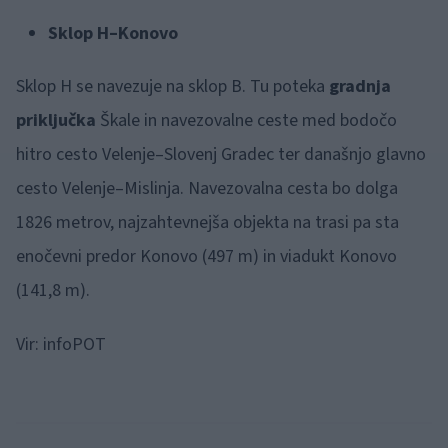
Sklop H–Konovo
Sklop H se navezuje na sklop B. Tu poteka
gradnja
priključka
Škale in navezovalne ceste med bodočo
hitro cesto Velenje–Slovenj Gradec ter današnjo glavno
cesto Velenje–Mislinja. Navezovalna cesta bo dolga
1826 metrov, najzahtevnejša objekta na trasi pa sta
enočevni predor Konovo (497 m) in viadukt Konovo
(141,8 m).
Vir: infoPOT