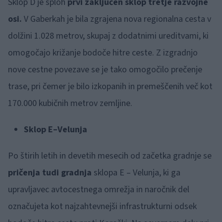
Sklop D je sploh
prvi zaključen sklop tretje razvojne
osi.
V Gaberkah je bila zgrajena nova regionalna cesta v
dolžini 1.028 metrov, skupaj z dodatnimi ureditvami, ki
omogočajo križanje bodoče hitre ceste. Z izgradnjo
nove cestne povezave se je tako omogočilo prečenje
trase, pri čemer je bilo izkopanih in premeščenih več kot
170.000 kubičnih metrov zemljine.
Sklop E–Velunja
Po štirih letih in devetih mesecih od začetka gradnje se
pričenja tudi gradnja
sklopa E – Velunja, ki ga
upravljavec avtocestnega omrežja in naročnik del
označujeta kot najzahtevnejši infrastrukturni odsek