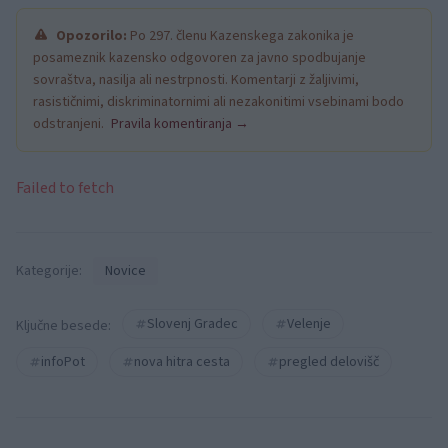
Opozorilo:
Po 297. členu Kazenskega zakonika je
posameznik kazensko odgovoren za javno spodbujanje
sovraštva, nasilja ali nestrpnosti. Komentarji z žaljivimi,
rasističnimi, diskriminatornimi ali nezakonitimi vsebinami bodo
odstranjeni.
Pravila komentiranja →
Failed to fetch
Kategorije:
Novice
Slovenj Gradec
Velenje
Ključne besede:
infoPot
nova hitra cesta
pregled delovišč