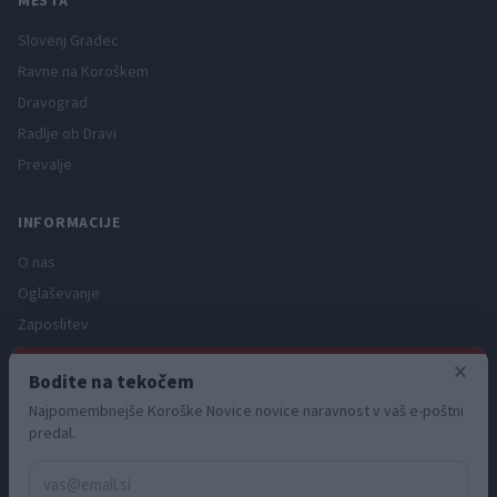
MESTA
Slovenj Gradec
Ravne na Koroškem
Dravograd
Radlje ob Dravi
Prevalje
INFORMACIJE
O nas
Oglaševanje
Zaposlitev
Pravno obvestilo
×
Bodite na tekočem
Zasebnost in piškotki
Najpomembnejše Koroške Novice novice naravnost v vaš e-poštni
Storitve
predal.
Naročnine
Pogoji uporabe