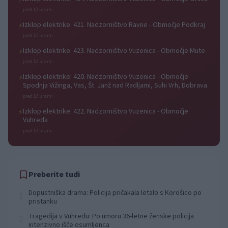
pred 12 urami
Izklop elektrike: 421. Nadzorništvo Ravne - Območje Podkraj
⚡
pred 12 urami
Izklop elektrike: 423. Nadzorništvo Vuzenica - Območje Mute
⚡
pred 12 urami
Izklop elektrike: 420. Nadzorništvo Vuzenica - Območje
⚡
Spodnja Vižinga, Vas, Št. Janž nad Radljami, Suhi Vrh, Dobrava
pred 12 urami
Izklop elektrike: 422. Nadzorništvo Vuzenica - Območje
⚡
Vuhreda
pred 12 urami
Preberite tudi
Dopustniška drama: Policija pričakala letalo s Korošico po
1
pristanku
Tragedija v Vuhredu: Po umoru 36-letne ženske policija
2
intenzivno išče osumljenca