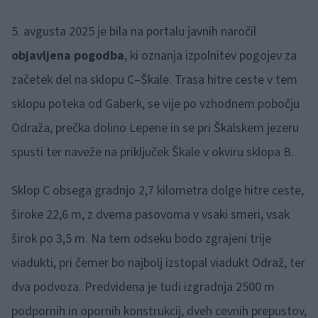
5. avgusta 2025 je bila na portalu javnih naročil
objavljena pogodba
, ki oznanja izpolnitev pogojev za
začetek del na sklopu C–Škale. Trasa hitre ceste v tem
sklopu poteka od Gaberk, se vije po vzhodnem pobočju
Odraža, prečka dolino Lepene in se pri Škalskem jezeru
spusti ter naveže na priključek Škale v okviru sklopa B.
Sklop C obsega gradnjo 2,7 kilometra dolge hitre ceste,
široke 22,6 m, z dvema pasovoma v vsaki smeri, vsak
širok po 3,5 m. Na tem odseku bodo zgrajeni trije
viadukti, pri čemer bo najbolj izstopal viadukt Odraž, ter
dva podvoza. Predvidena je tudi izgradnja 2500 m
podpornih in opornih konstrukcij, dveh cevnih prepustov,