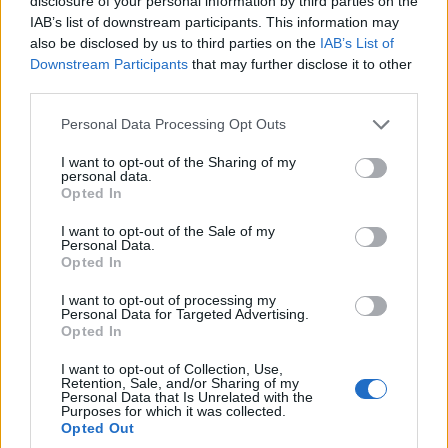
disclosure of your personal information by third parties on the
IAB’s list of downstream participants. This information may
Kako usklajujete družino in službo?
also be disclosed by us to third parties on the
IAB’s List of
Downstream Participants
that may further disclose it to other
Z veliko hvaležnosti. Veterina je več kot poklic – je
third parties.
stalna prisotnost. Moja družina razume, da moja tišina
Please note that this website/app uses one or more Google
Personal Data Processing Opt Outs
services and may gather and store information including but
ponoči pogosto pomeni reševanje življenja, in za to
not limited to your visit or usage behaviour. You may click to
I want to opt-out of the Sharing of my
personal data.
grant or deny consent to Google and its third-party tags to
sem jim neizmerno hvaležen.
Opted In
use your data for below specified purposes in below Google
consent section.
I want to opt-out of the Sale of my
Personal Data.
Opted In
I want to opt-out of processing my
Personal Data for Targeted Advertising.
Opted In
I want to opt-out of Collection, Use,
Retention, Sale, and/or Sharing of my
Personal Data that Is Unrelated with the
Purposes for which it was collected.
Opted Out