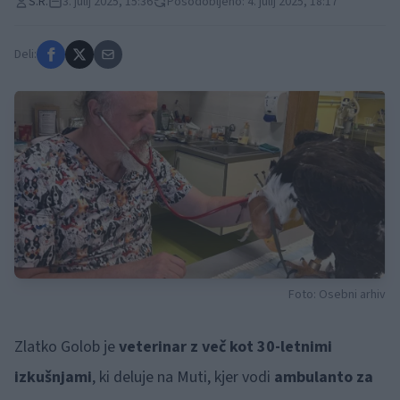
S.R.
3. julij 2025, 15:36
Posodobljeno: 4. julij 2025, 18:17
Deli:
Foto: Osebni arhiv
Zlatko Golob je
veterinar z več kot 30-letnimi
izkušnjami
, ki deluje na Muti, kjer vodi
ambulanto za