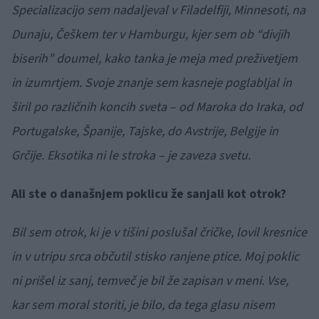
Specializacijo sem nadaljeval v Filadelfiji, Minnesoti, na
Dunaju, Češkem ter v Hamburgu, kjer sem ob “divjih
biserih” doumel, kako tanka je meja med preživetjem
in izumrtjem. Svoje znanje sem kasneje poglabljal in
širil po različnih koncih sveta – od Maroka do Iraka, od
Portugalske, Španije, Tajske, do Avstrije, Belgije in
Grčije. Eksotika ni le stroka – je zaveza svetu.
Ali ste o današnjem poklicu že sanjali kot otrok?
Bil sem otrok, ki je v tišini poslušal čričke, lovil kresnice
in v utripu srca občutil stisko ranjene ptice. Moj poklic
ni prišel iz sanj, temveč je bil že zapisan v meni. Vse,
kar sem moral storiti, je bilo, da tega glasu nisem