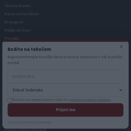
Slovenj Gradec
Ravne na Koroškem
Dravograd
Radlje ob Dravi
Prevalje
×
Bodite na tekočem
INFORMACIJE
Najpomembnejše Koroške Novice novice naravnost v vaš e-poštni
predal.
O nas
Oglaševanje
Zaposlitev
Pravno obvestilo
Zasebnost in piškotki
Strinjam se s prejemanjem e-novic in z
obdelavo osebnih podatkov
.
Storitve
Prijavi me
Naročnine
Pogoji uporabe
Odjava z enim klikom kadarkoli.
Pravila volilne kampanje