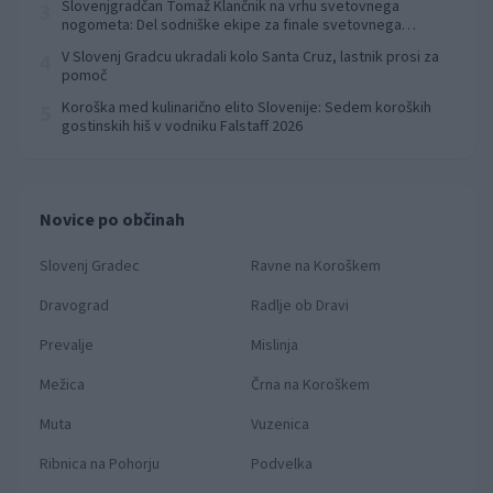
Slovenjgradčan Tomaž Klančnik na vrhu svetovnega
3
nogometa: Del sodniške ekipe za finale svetovnega
prvenstva
V Slovenj Gradcu ukradali kolo Santa Cruz, lastnik prosi za
4
pomoč
Koroška med kulinarično elito Slovenije: Sedem koroških
5
gostinskih hiš v vodniku Falstaff 2026
Novice po občinah
Slovenj Gradec
Ravne na Koroškem
Dravograd
Radlje ob Dravi
Prevalje
Mislinja
Mežica
Črna na Koroškem
Muta
Vuzenica
Ribnica na Pohorju
Podvelka