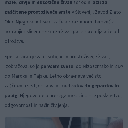
male, divje in eksotične živali
ter edini
azil za
zaščitene prostoživeče vrste
v Sloveniji, Zavod Zlato
Oko. Njegova pot se ni začela z razumom, temveč z
notranjim klicem – skrb za živali ga je spremljala že od
otroštva.
Specializiran je za eksotične in prostoživeče živali,
izobraževal se je
po vsem svetu
: od Nizozemske in ZDA
do Maroka in Tajske. Letno obravnava več sto
zaščitenih vrst, od sova in medvedov
do gepardov in
papig
. Njegovo delo presega medicino – je poslanstvo,
odgovornost in način življenja.