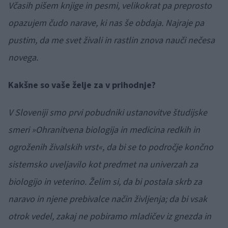
Včasih pišem knjige in pesmi, velikokrat pa preprosto
opazujem čudo narave, ki nas še obdaja. Najraje pa
pustim, da me svet živali in rastlin znova nauči nečesa
novega.
Kakšne so vaše želje za v prihodnje?
V Sloveniji smo prvi pobudniki ustanovitve študijske
smeri »Ohranitvena biologija in medicina redkih in
ogroženih živalskih vrst«, da bi se to področje končno
sistemsko uveljavilo kot predmet na univerzah za
biologijo in veterino. Želim si, da bi postala skrb za
naravo in njene prebivalce način življenja; da bi vsak
otrok vedel, zakaj ne pobiramo mladičev iz gnezda in