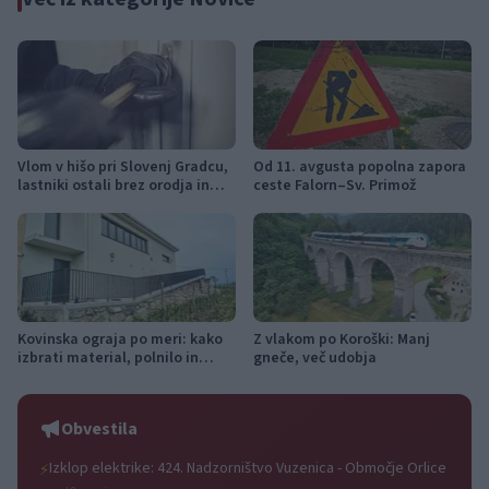
Vlom v hišo pri Slovenj Gradcu,
Od 11. avgusta popolna zapora
lastniki ostali brez orodja in
ceste Falorn–Sv. Primož
modema
Kovinska ograja po meri: kako
Z vlakom po Koroški: Manj
izbrati material, polnilo in
gneče, več udobja
izvedbo
Obvestila
Izklop elektrike: 424. Nadzorništvo Vuzenica - Območje Orlice
⚡