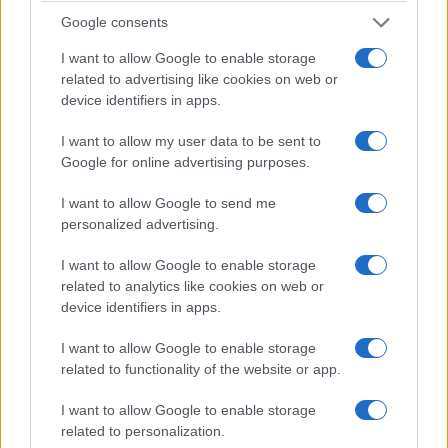
Google consents
I want to allow Google to enable storage
related to advertising like cookies on web or
Prav tako imate dežurstva ter azil. Nam lahko kaj
device identifiers in apps.
več poveste o tem?
I want to allow my user data to be sent to
Google for online advertising purposes.
Naš azil deluje pod Zavodom Zlato Oko – edinem
I want to allow Google to send me
tovrstnem zavodu v Sloveniji, ki pokriva zaščitene
personalized advertising.
prostoživeče vrste. Čeprav nas država že tretje leto ne
I want to allow Google to enable storage
related to analytics like cookies on web or
plačuje in kljub velikim obljubam vodilnih politikov, se
device identifiers in apps.
naša barka ne ustavi. Premika se v vode, kjer je misel
I want to allow Google to enable storage
čistejša in naše prepričanje jasno, da služimo naravi.
related to functionality of the website or app.
Vsak primer je nujen. Vsaka ptica, ki se zaleti v
I want to allow Google to enable storage
prepreke (steklene stene, avtomobili, električne žice)
related to personalization.