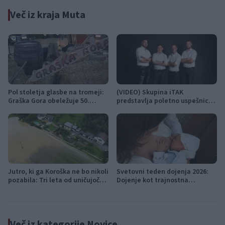
Več iz kraja Muta
Pol stoletja glasbe na tromeji:
(VIDEO) Skupina iTAK
Graška Gora obeležuje 50.
predstavlja poletno uspešnico
jubilejni festival narodno-
»Srnica«
zabavne glasbe
Jutro, ki ga Koroška ne bo nikoli
Svetovni teden dojenja 2026:
pozabila: Tri leta od uničujoče
Dojenje kot trajnostna
ujme
popotnica v življenje
Več iz kategorije Novice