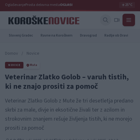
Oglaševanje
Prosta delovna mesta
OGLASI
☀️
25°C
Slovenj Gradec
Ravne na Koroškem
Dravograd
Radlje ob Dravi
Pr
Domov
/
Novice
NOVICE
Muta
Veterinar Zlatko Golob – varuh tistih,
ki ne znajo prositi za pomoč
Veterinar Zlatko Golob z Mute že tri desetletja predano
skrbi za male, divje in eksotične živali ter z azilom in
strokovnim znanjem rešuje življenja tistih, ki ne morejo
prositi za pomoč