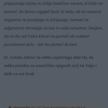
prepoznajo stisko in slišijo bolečino narave, ki kliče na
pomoč. Da bomo vzgajali ljudi, ki vedo, da se naravna
bogastva ne prodajajo in izčrpavajo, temveč se
odgovorno ohranjajo za nas in naše zanamce. Sanjam,
da ne bo več treba klicati na pomoč ob vsakem
povoženem ježu – ker bo pomoč že tam.
Dr. Golobu želimo še veliko uspešnega dela ter, da
veliko posluha za uresničitev njegovih vizij ter želja v
skrbi za vse živali.
Opozorilo:
Po 297. členu Kazenskega zakonika je