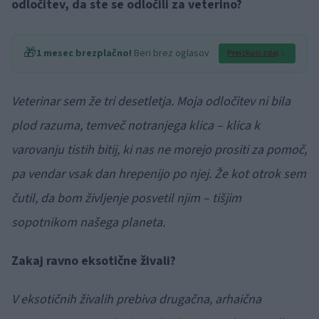
odločitev, da ste se odločili za veterino?
🎁
1 mesec brezplačno!
Beri brez oglasov
Preizkusi zdaj
Veterinar sem že tri desetletja. Moja odločitev ni bila
plod razuma, temveč notranjega klica – klica k
varovanju tistih bitij, ki nas ne morejo prositi za pomoč,
pa vendar vsak dan hrepenijo po njej. Že kot otrok sem
čutil, da bom življenje posvetil njim – tišjim
sopotnikom našega planeta.
Zakaj ravno eksotične živali?
V eksotičnih živalih prebiva drugačna, arhaična