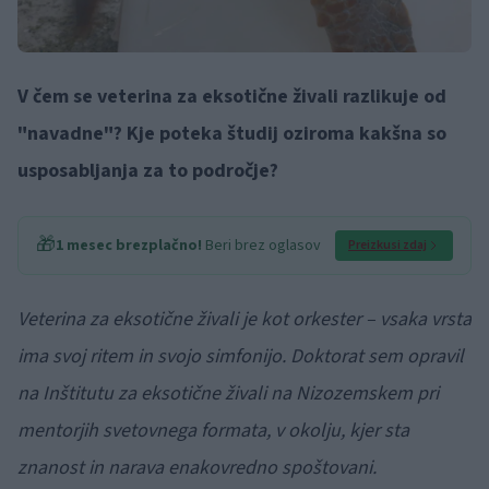
V čem se veterina za eksotične živali razlikuje od
"navadne"? Kje poteka študij oziroma kakšna so
usposabljanja za to področje?
🎁
1 mesec brezplačno!
Beri brez oglasov
Preizkusi zdaj
Veterina za eksotične živali je kot orkester – vsaka vrsta
ima svoj ritem in svojo simfonijo. Doktorat sem opravil
na Inštitutu za eksotične živali na Nizozemskem pri
mentorjih svetovnega formata, v okolju, kjer sta
znanost in narava enakovredno spoštovani.