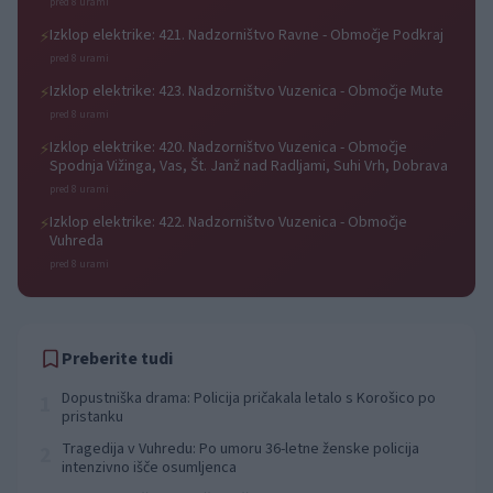
pred 8 urami
Izklop elektrike: 421. Nadzorništvo Ravne - Območje Podkraj
⚡
pred 8 urami
Izklop elektrike: 423. Nadzorništvo Vuzenica - Območje Mute
⚡
pred 8 urami
Izklop elektrike: 420. Nadzorništvo Vuzenica - Območje
⚡
Spodnja Vižinga, Vas, Št. Janž nad Radljami, Suhi Vrh, Dobrava
pred 8 urami
Izklop elektrike: 422. Nadzorništvo Vuzenica - Območje
⚡
Vuhreda
pred 8 urami
Preberite tudi
Dopustniška drama: Policija pričakala letalo s Korošico po
1
pristanku
Tragedija v Vuhredu: Po umoru 36-letne ženske policija
2
intenzivno išče osumljenca