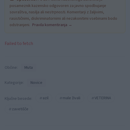
posameznik kazensko odgovoren za javno spodbujanje
sovraštva, nasilja ali nestrpnosti. Komentarji z žaljivimi,
rasističnimi, diskriminatornimi ali nezakonitimi vsebinami bodo
odstranjeni.
Pravila komentiranja →
Failed to fetch
Občine:
Muta
Kategorije:
Novice
azil
male živali
VETERINA
Ključne besede:
zavetišče