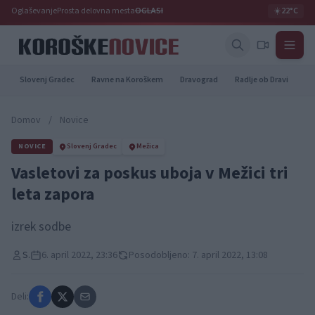
Oglaševanje
Prosta delovna mesta
OGLASI
☀️
22°C
Slovenj Gradec
Ravne na Koroškem
Dravograd
Radlje ob Dravi
Pr
Domov
/
Novice
NOVICE
Slovenj Gradec
Mežica
Vasletovi za poskus uboja v Mežici tri
leta zapora
izrek sodbe
S.
6. april 2022, 23:36
Posodobljeno: 7. april 2022, 13:08
Deli: