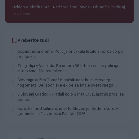
Izklop elektrike: 421. Nadzorništvo Ravne - Območje Podkraj
⚡
pred 9 urami
Preberite tudi
Dopustniška drama: Policija pričakala letalo s Korošico po
1
pristanku
Tragedija v Vuhredu: Po umoru 36-letne ženske policija
2
intenzivno išče osumljenca
Slovenjgradčan Tomaž Klančnik na vrhu svetovnega
3
nogometa: Del sodniške ekipe za finale svetovnega
prvenstva
V Slovenj Gradcu ukradali kolo Santa Cruz, lastnik prosi za
4
pomoč
Koroška med kulinarično elito Slovenije: Sedem koroških
5
gostinskih hiš v vodniku Falstaff 2026