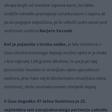
ukrepa krajši od izrečene zaporne kazni, bo lahko
sodišče odredilo prestajanje ostanka kazni v zaporu ali
pa bo pogojno odpuščena, je še odločil sodni senat pod
vodstvom sodnice
Marjete Vezonik.
Kot je pojasnila v izreku sodbe,
je bila Vasletova v
času storitve kaznivega dejanja močno opita in je imela
v krvi najmanj 1,66 grama alkohola, to pa je pri njej
povzročalo tesnobo in zmanjšalo njeno sposobnost
nadzora, prav tako naj bi bila bistveno zmanjšana njena
zmožnost, da bi razumela pomen storjenih dejanj.
V času dogodka 47-letna Vasletova je 25.
septembra lani zunajzakonskega partnerja zabodla