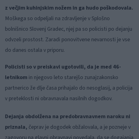
z večjim kuhinjskim nožem in ga hudo poškodovala.
Moškega so odpeljali na zdravljenje v Splošno
bolnišnico Slovenj Gradec, njej pa so policisti po dejanju
odvzeli prostost. Zaradi ponovitvene nevarnosti je vse
do danes ostala v priporu.
Policisti so v preiskavi ugotovili, da je med 46-
letnikom
in njegovo leto starejšo zunajzakonsko
partnerico že dlje časa prihajalo do nesoglasij, a policija
v preteklosti ni obravnavala nasilnih dogodkov.
Dejanja obdolžena na predobravnavnem naroku ni
priznala,
čeprav je dogodek obžalovala, a je pozneje v
zagovoru na glavni obravnavi povedala, da se dogajanja