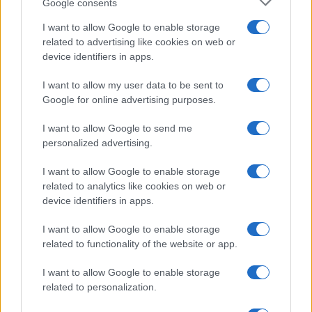
jutri
premiere, napete zgodbe in
Google consents
počitniški kino
I want to allow Google to enable storage
related to advertising like cookies on web or
device identifiers in apps.
I want to allow my user data to be sent to
Freestyle navdušuje s poletno
Vlom v hišo pri Slovenj Gradcu,
Google for online advertising purposes.
prilagojenimi cenami koles
lastniki ostali brez orodja in
modema
I want to allow Google to send me
personalized advertising.
Več iz kategorije Novice
I want to allow Google to enable storage
related to analytics like cookies on web or
device identifiers in apps.
I want to allow Google to enable storage
related to functionality of the website or app.
Plohe in nevihte bodo do
V Črni na Koroškem se začenja
I want to allow Google to enable storage
večera zajele večji del države
jubilejni 70. Koroški turistični
related to personalization.
teden s kar 70 dogodki