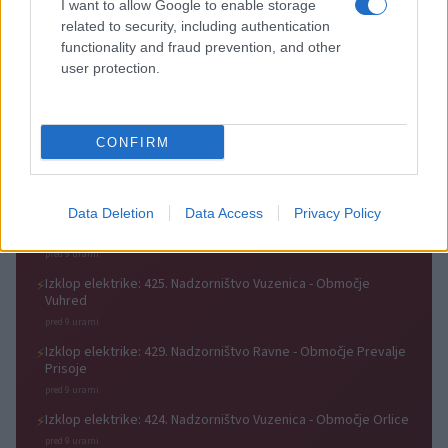
I want to allow Google to enable storage
related to security, including authentication
functionality and fraud prevention, and other
user protection.
Koncert skupine Delta Riff na
Avgust v Kinu Kulturnega doma
Festivalu SHOTS prestavljen na
Slovenj Gradec: Filmske
jutri
premiere, napete zgodbe in
CONFIRM
počitniški kino
Obvestila
Data Deletion
Data Access
Privacy Policy
Izklop elektrike: 426. Nadzorništvo Vuzenica - Območje Sv.
⚡
Anton na Pohorju
pred 9 urami
Izklop elektrike: 425. Nadzorništvo Vuzenica - Območje
⚡
Vuhred
pred 9 urami
Izklop elektrike: 429. Nadzorništvo Ravne - Območje Prevalje
⚡
Prisoje
pred 9 urami
Izklop elektrike: 424. Nadzorništvo Vuzenica - Območje Orlice
⚡
pred 9 urami