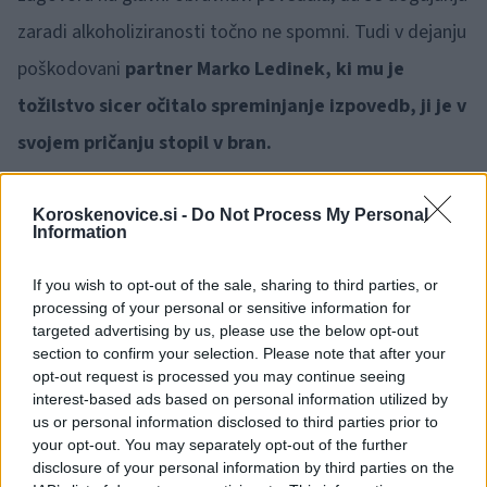
zaradi alkoholiziranosti točno ne spomni. Tudi v dejanju
poškodovani
partner Marko Ledinek, ki mu je
tožilstvo sicer očitalo spreminjanje izpovedb, ji je v
svojem pričanju stopil v bran.
Koroskenovice.si -
Do Not Process My Personal
Information
If you wish to opt-out of the sale, sharing to third parties, or
Opozorilo:
Po 297. členu Kazenskega zakonika je
processing of your personal or sensitive information for
posameznik kazensko odgovoren za javno spodbujanje
targeted advertising by us, please use the below opt-out
sovraštva, nasilja ali nestrpnosti. Komentarji z žaljivimi,
section to confirm your selection. Please note that after your
rasističnimi, diskriminatornimi ali nezakonitimi vsebinami bodo
opt-out request is processed you may continue seeing
odstranjeni.
Pravila komentiranja →
interest-based ads based on personal information utilized by
us or personal information disclosed to third parties prior to
your opt-out. You may separately opt-out of the further
Failed to fetch
disclosure of your personal information by third parties on the