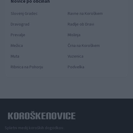
Novice po občinah
Slovenj Gradec
Ravne na Koroškem
Dravograd
Radlje ob Dravi
Prevalje
Mislinja
Mežica
Črna na Koroškem
Muta
Vuzenica
Ribnica na Pohorju
Podvelka
Spletni medij koroških dogodkov.