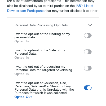
IAB’s list of downstream participants. This information may
also be disclosed by us to third parties on the
IAB’s List of
Downstream Participants
that may further disclose it to other
Občine:
Slovenj Gradec
Mežica
third parties.
Please note that this website/app uses one or more Google
Personal Data Processing Opt Outs
Kategorije:
Novice
Novice
services and may gather and store information including but
not limited to your visit or usage behaviour. You may click to
I want to opt-out of the Sharing of my
personal data.
kazen
poskus uboja
sodišče
Ključne besede:
grant or deny consent to Google and its third-party tags to
Opted In
use your data for below specified purposes in below Google
consent section.
I want to opt-out of the Sale of my
Personal Data.
Opted In
Več iz kraja Slovenj Gradec
I want to opt-out of processing my
Personal Data for Targeted Advertising.
Opted In
I want to opt-out of Collection, Use,
Retention, Sale, and/or Sharing of my
Personal Data that Is Unrelated with the
Purposes for which it was collected.
Opted Out
Koncert skupine Delta Riff na
Avgust v Kinu Kulturnega doma
Festivalu SHOTS prestavljen na
Slovenj Gradec: Filmske