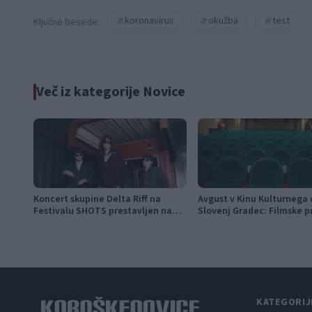
koronavirus
okužba
test
Ključne besede:
Več iz kategorije Novice
Koncert skupine Delta Riff na
Avgust v Kinu Kulturnega
Festivalu SHOTS prestavljen na
Slovenj Gradec: Filmske p
jutri
napete zgodbe in počitniš
KATEGORIJ