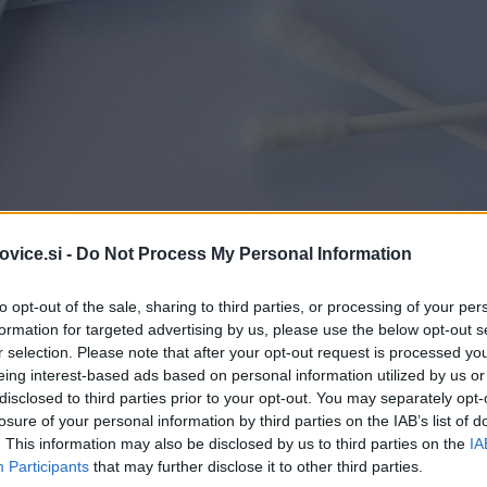
vice.si -
Do Not Process My Personal Information
to opt-out of the sale, sharing to third parties, or processing of your per
formation for targeted advertising by us, please use the below opt-out s
r selection. Please note that after your opt-out request is processed y
eing interest-based ads based on personal information utilized by us or
disclosed to third parties prior to your opt-out. You may separately opt-
Simbolična fotografija
|
losure of your personal information by third parties on the IAB’s list of
. This information may also be disclosed by us to third parties on the
IA
ntigenskih testov, katerih pozitivne rezultate potrjujejo še s 
Participants
that may further disclose it to other third parties.