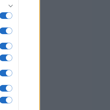
 en
. Z