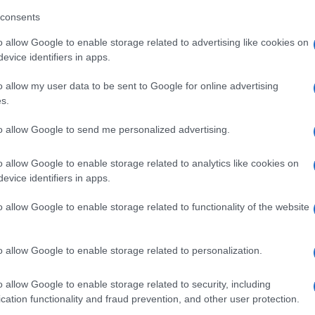
consents
o allow Google to enable storage related to advertising like cookies on
evice identifiers in apps.
o allow my user data to be sent to Google for online advertising
s.
to allow Google to send me personalized advertising.
o allow Google to enable storage related to analytics like cookies on
evice identifiers in apps.
o allow Google to enable storage related to functionality of the website
 tega jih 38 potrebuje intenzivno zdravljenje. V torek je umrl
o allow Google to enable storage related to personalization.
o allow Google to enable storage related to security, including
elo 250.016 ljudi.
S prvim odmerkom je cepljenih 48,8
cation functionality and fraud prevention, and other user protection.
bivalcev, in 59,6 odstotka starejših od 50 let oz. 522.417 ljudi