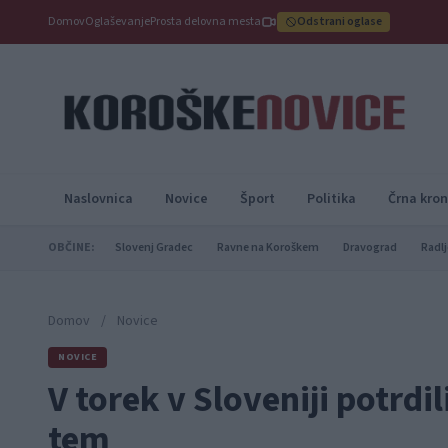
Domov
Oglaševanje
Prosta delovna mesta
Odstrani oglase
Naslovnica
Novice
Šport
Politika
Črna kron
OBČINE:
Slovenj Gradec
Ravne na Koroškem
Dravograd
Radlj
Domov
/
Novice
NOVICE
V torek v Sloveniji potrdi
tem