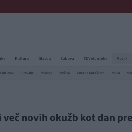
ika
Kultura
Glasba
Zabava
Videoteka
Več
e ob Dravi
Prevalje
Mislinja
Mežica
Črna na Koroškem
Muta
Vu
li več novih okužb kot dan pr