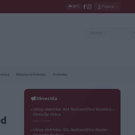
Prijava
🌥️
30°C
zenica
Ribnica na Pohorju
Podvelka
Obvestila
Izklop elektrike: 424. Nadzorništvo Vuzenica -
⚡
Območje Orlice
ed
pred 13 urami
Izklop elektrike: 421. Nadzorništvo Ravne -
⚡