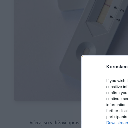
Koroskeno
If you wish 
sensitive in
confirm you
continue se
information 
further disc
participants
Včeraj so v državi opravili tudi 24.939 hitrih a
Downstream 