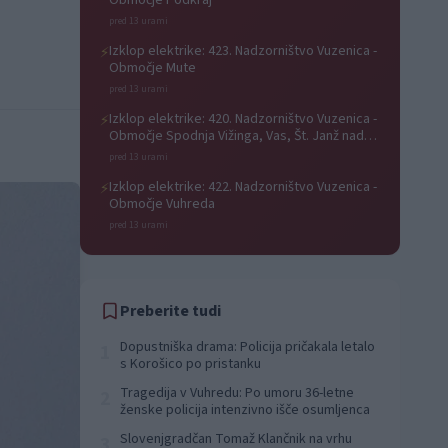
Območje Podkraj
pred 13 urami
Izklop elektrike: 423. Nadzorništvo Vuzenica -
⚡
Območje Mute
pred 13 urami
Izklop elektrike: 420. Nadzorništvo Vuzenica -
⚡
Območje Spodnja Vižinga, Vas, Št. Janž nad
Radljami, Suhi Vrh, Dobrava
pred 13 urami
Izklop elektrike: 422. Nadzorništvo Vuzenica -
⚡
Območje Vuhreda
pred 13 urami
Preberite tudi
Dopustniška drama: Policija pričakala letalo
1
s Korošico po pristanku
Tragedija v Vuhredu: Po umoru 36-letne
2
ženske policija intenzivno išče osumljenca
Slovenjgradčan Tomaž Klančnik na vrhu
3