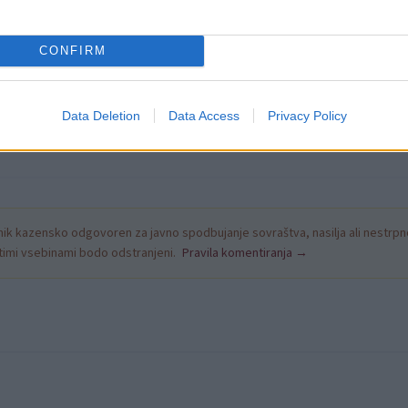
rejših od 18 let (556.922) in 49,1 odstotka starejših od 50 
CONFIRM
Data Deletion
Data Access
Privacy Policy
k kazensko odgovoren za javno spodbujanje sovraštva, nasilja ali nestrpno
nitimi vsebinami bodo odstranjeni.
Pravila komentiranja →