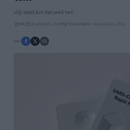
višji delež kot dan pred tem
D.K.
16. junij 2021, 11:59
Posodobljeno: 16. junij 2021, 20:12
Deli: