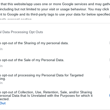
,5 odstotka, dan pred tem 4,3 odstotka.
 that this website/app uses one or more Google services and may gath
including but not limited to your visit or usage behaviour. You may click 
 to Google and its third-party tags to use your data for below specifi
ogle consent section.
760267?s=20
o cepljenih in prebolevnikov v Sloveniji na dan 15. 6. 2
l Data Processing Opt Outs
o opt-out of the Sharing of my personal data.
In
o opt-out of the Sale of my Personal Data.
In
to opt-out of processing my Personal Data for Targeted
ing.
In
o opt-out of Collection, Use, Retention, Sale, and/or Sharing
ersonal Data that Is Unrelated with the Purposes for which it
lected.
Out