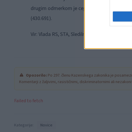
drugim odmerkom je cepljenih 32,2 odstotka sta
(430.691).
Vir: Vlada RS, STA, Sledilnik za covid-19
Opozorilo:
Po 297. členu Kazenskega zakonika je posamezni
Komentarji z žaljivimi, rasističnimi, diskriminatornimi ali nezako
Failed to fetch
Kategorije:
Novice