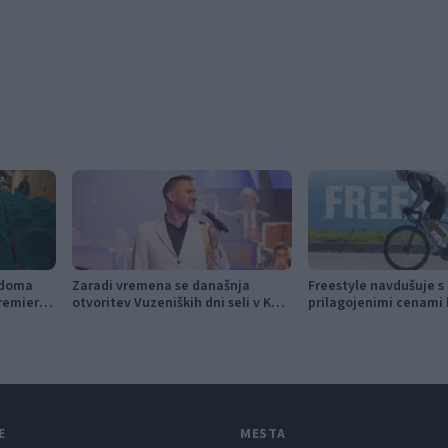
 doma
Zaradi vremena se današnja
Freestyle navdušuje s
remiere,
otvoritev Vuzeniških dni seli v KUC
prilagojenimi cenami 
ki kino
Vuzenica
E
MESTA