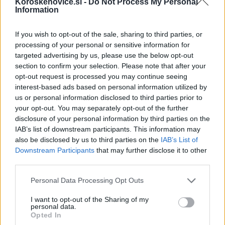
Koroskenovice.si -
Do Not Process My Personal
V takšnih vremenskih situacijah je napoved, kje
Information
natančno bo vztrajal pas najmočnejših padavin,
If you wish to opt-out of the sale, sharing to third parties, or
negotova, zato na agenciji svetujejo spremljanje
processing of your personal or sensitive information for
targeted advertising by us, please use the below opt-out
radarske slike in aktualnih opozoril.
section to confirm your selection. Please note that after your
opt-out request is processed you may continue seeing
Vir: STA
interest-based ads based on personal information utilized by
us or personal information disclosed to third parties prior to
your opt-out. You may separately opt-out of the further
disclosure of your personal information by third parties on the
IAB’s list of downstream participants. This information may
also be disclosed by us to third parties on the
IAB’s List of
Downstream Participants
that may further disclose it to other
Opozorilo:
Po 297. členu Kazenskega zakonika je
third parties.
posameznik kazensko odgovoren za javno spodbujanje
Please note that this website/app uses one or more Google
sovraštva, nasilja ali nestrpnosti. Komentarji z žaljivimi,
Personal Data Processing Opt Outs
services and may gather and store information including but
rasističnimi, diskriminatornimi ali nezakonitimi vsebinami bodo
not limited to your visit or usage behaviour. You may click to
I want to opt-out of the Sharing of my
odstranjeni.
Pravila komentiranja →
personal data.
grant or deny consent to Google and its third-party tags to
Opted In
use your data for below specified purposes in below Google