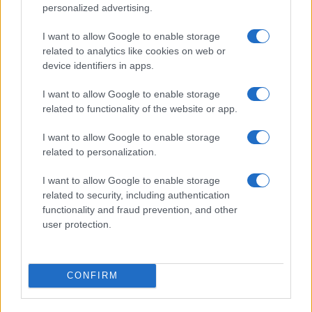
personalized advertising.
zlorabe plačilnih kartic s
dajatvah občutna pocenitev
skimmingom
goriv
I want to allow Google to enable storage
related to analytics like cookies on web or
device identifiers in apps.
I want to allow Google to enable storage
Na Koroško prihaja
Plohe in nevihte bodo do
related to functionality of the website or app.
avtomobilski spektakel:
večera zajele večji del države
Rohnenje motorjev, dvoboji na
I want to allow Google to enable storage
progah in atraktivni Car Meet
related to personalization.
Obvestila
I want to allow Google to enable storage
Izklop elektrike: 426. Nadzorništvo Vuzenica - Območje Sv.
⚡
related to security, including authentication
Anton na Pohorju
functionality and fraud prevention, and other
pred 5 urami
user protection.
Izklop elektrike: 425. Nadzorništvo Vuzenica - Območje
⚡
Vuhred
pred 5 urami
CONFIRM
Izklop elektrike: 429. Nadzorništvo Ravne - Območje Prevalje
⚡
Prisoje