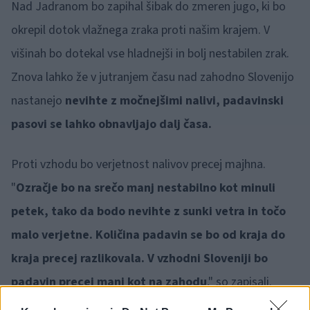
Nad Jadranom bo zapihal šibak do zmeren jugo, ki bo
okrepil dotok vlažnega zraka proti našim krajem. V
višinah bo dotekal vse hladnejši in bolj nestabilen zrak.
Znova lahko že v jutranjem času nad zahodno Slovenijo
nastanejo
nevihte z močnejšimi nalivi, padavinski
pasovi se lahko obnavljajo dalj časa.
Proti vzhodu bo verjetnost nalivov precej majhna.
"
Ozračje bo na srečo manj nestabilno kot minuli
petek, tako da bodo nevihte z sunki vetra in točo
malo verjetne. Količina padavin se bo od kraja do
kraja precej razlikovala. V vzhodni Sloveniji bo
padavin precej manj kot na zahodu
," so zapisali.