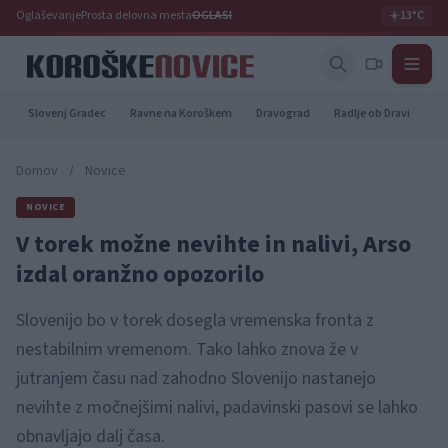
Oglaševanje
Prosta delovna mesta
OGLASI
☀️
13°C
Slovenj Gradec
Ravne na Koroškem
Dravograd
Radlje ob Dravi
Pr
Domov
/
Novice
NOVICE
V torek možne nevihte in nalivi, Arso
izdal oranžno opozorilo
Slovenijo bo v torek dosegla vremenska fronta z
nestabilnim vremenom. Tako lahko znova že v
jutranjem času nad zahodno Slovenijo nastanejo
nevihte z močnejšimi nalivi, padavinski pasovi se lahko
obnavljajo dalj časa.