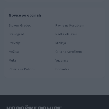
Novice po občinah
Slovenj Gradec
Ravne na Koroškem
Dravograd
Radlje ob Dravi
Prevalje
Mislinja
Mežica
Črna na Koroškem
Muta
Vuzenica
Ribnica na Pohorju
Podvelka