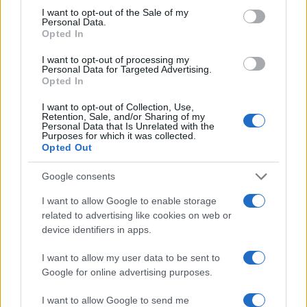
consent section.
Failed to fetch
I want to opt-out of the Sale of my
Personal Data.
Opted In
I want to opt-out of processing my
Kategorije:
Novice
Personal Data for Targeted Advertising.
Opted In
arso
vreme
Ključne besede:
I want to opt-out of Collection, Use,
Retention, Sale, and/or Sharing of my
Personal Data that Is Unrelated with the
vremenska napoved
Purposes for which it was collected.
Opted Out
Google consents
Več iz kategorije Novice
I want to allow Google to enable storage
related to advertising like cookies on web or
device identifiers in apps.
I want to allow my user data to be sent to
Google for online advertising purposes.
I want to allow Google to send me
V OTP banki opozarjajo na
V torek ob nespremenjenih