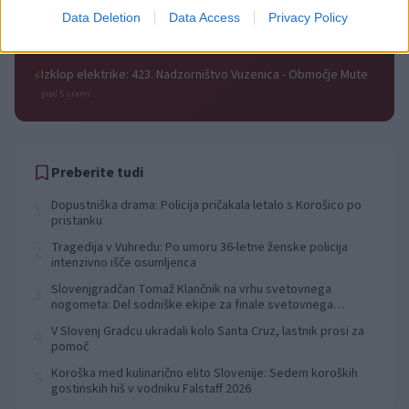
pred 5 urami
Data Deletion
Data Access
Privacy Policy
Izklop elektrike: 424. Nadzorništvo Vuzenica - Območje Orlice
⚡
pred 5 urami
Izklop elektrike: 423. Nadzorništvo Vuzenica - Območje Mute
⚡
pred 5 urami
Preberite tudi
Dopustniška drama: Policija pričakala letalo s Korošico po
1
pristanku
Tragedija v Vuhredu: Po umoru 36-letne ženske policija
2
intenzivno išče osumljenca
Slovenjgradčan Tomaž Klančnik na vrhu svetovnega
3
nogometa: Del sodniške ekipe za finale svetovnega
prvenstva
V Slovenj Gradcu ukradali kolo Santa Cruz, lastnik prosi za
4
pomoč
Koroška med kulinarično elito Slovenije: Sedem koroških
5
gostinskih hiš v vodniku Falstaff 2026