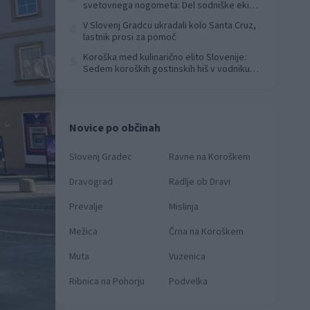
svetovnega nogometa: Del sodniške ekipe
za finale svetovnega prvenstva
V Slovenj Gradcu ukradali kolo Santa Cruz,
4
lastnik prosi za pomoč
Koroška med kulinarično elito Slovenije:
5
Sedem koroških gostinskih hiš v vodniku
Falstaff 2026
Novice po občinah
Slovenj Gradec
Ravne na Koroškem
Dravograd
Radlje ob Dravi
Prevalje
Mislinja
Mežica
Črna na Koroškem
Muta
Vuzenica
Ribnica na Pohorju
Podvelka