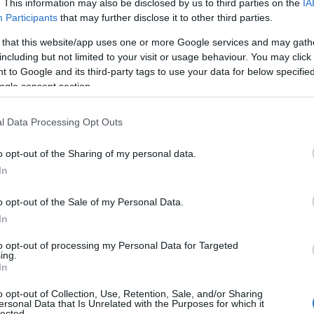
. This information may also be disclosed by us to third parties on the
IA
dnevno povprečje na 100.000 prebivalcev pa 1213, dan ped t
Participants
that may further disclose it to other third parties.
 that this website/app uses one or more Google services and may gath
including but not limited to your visit or usage behaviour. You may click 
kužb, dan prej 143, pred tednom dni 67.
V Slovenj Gradcu 
 to Google and its third-party tags to use your data for below specifi
ogle consent section.
oroškem in v Mislinji po 7, v Vuzenici in Črni na Koroškem po 
ežici in Podvelki pa po 1.
l Data Processing Opt Outs
o opt-out of the Sharing of my personal data.
In
o opt-out of the Sale of my Personal Data.
In
to opt-out of processing my Personal Data for Targeted
ing.
In
o opt-out of Collection, Use, Retention, Sale, and/or Sharing
ersonal Data that Is Unrelated with the Purposes for which it
lected.