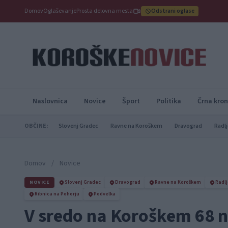
Domov
Oglaševanje
Prosta delovna mesta
Odstrani oglase
Naslovnica
Novice
Šport
Politika
Črna kron
OBČINE:
Slovenj Gradec
Ravne na Koroškem
Dravograd
Radlj
Domov
/
Novice
NOVICE
Slovenj Gradec
Dravograd
Ravne na Koroškem
Radlj
Ribnica na Pohorju
Podvelka
V sredo na Koroškem 68 n