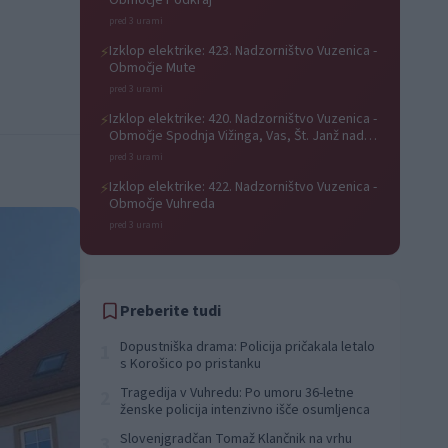
Območje Podkraj
pred 3 urami
Izklop elektrike: 423. Nadzorništvo Vuzenica -
⚡
Območje Mute
pred 3 urami
Izklop elektrike: 420. Nadzorništvo Vuzenica -
⚡
Območje Spodnja Vižinga, Vas, Št. Janž nad
Radljami, Suhi Vrh, Dobrava
pred 3 urami
Izklop elektrike: 422. Nadzorništvo Vuzenica -
⚡
Območje Vuhreda
pred 3 urami
Preberite tudi
Dopustniška drama: Policija pričakala letalo
1
s Korošico po pristanku
Tragedija v Vuhredu: Po umoru 36-letne
2
ženske policija intenzivno išče osumljenca
Slovenjgradčan Tomaž Klančnik na vrhu
3