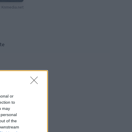
: Knmedia.net
te
a
sonal or
ection to
ou may
 personal
out of the
 downstream