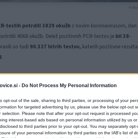
Foto
R-testih potrdili 3829 okužb
z novim koronavirusom, dan
otrdili 4068 okužb. Delež pozitivnih PCR-testov je
bil 38-
avili so tudi
90.327
hitrih testov,
katerih pozitivne rezulta
3
.
 5107 PCR-testih potrdili 1704 okužb z novim
vice.si -
Do Not Process My Personal Information
l 33,4-odstoten. V bolnišnicah so zdravili 574 bolnikov, od teg
to opt-out of the sale, sharing to third parties, or processing of your per
olnikov. Opravili so tudi 108.393 hitrih testov, katerih
formation for targeted advertising by us, please use the below opt-out s
r selection. Please note that after your opt-out request is processed y
eing interest-based ads based on personal information utilized by us or
disclosed to third parties prior to your opt-out. You may separately opt-
2 aktivnih okužb
, dan pred tem 23.041. Sedemdnevno
losure of your personal information by third parties on the IAB’s list of