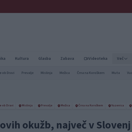
ika
Kultura
Glasba
Zabava
Videoteka
Več
e ob Dravi
Prevalje
Mislinja
Mežica
Črna na Koroškem
Muta
Vu
e ob Dravi
Mislinja
Prevalje
Mežica
Črna na Koroškem
Vuzenica
ovih okužb, največ v Slovenj