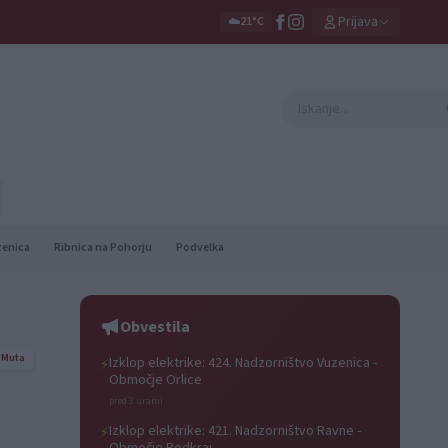
Prijava
☁️
21°C
zenica
Ribnica na Pohorju
Podvelka
Obvestila
Muta
Izklop elektrike: 424. Nadzorništvo Vuzenica -
⚡
Območje Orlice
pred 3 urami
Izklop elektrike: 421. Nadzorništvo Ravne -
⚡