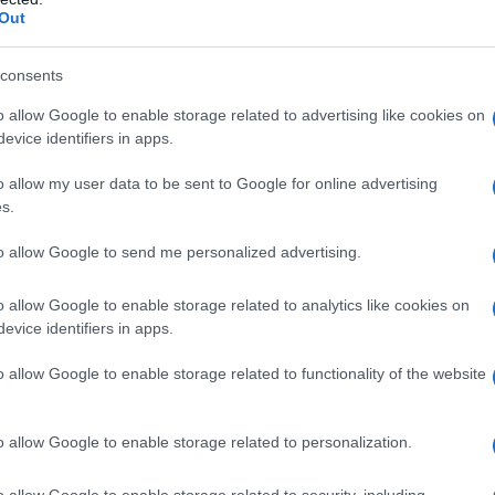
Out
consents
o allow Google to enable storage related to advertising like cookies on
evice identifiers in apps.
o allow my user data to be sent to Google for online advertising
s.
to allow Google to send me personalized advertising.
o allow Google to enable storage related to analytics like cookies on
ravijo 550 covidnih bolnikov
, dan prej 542. od tega 161 na
evice identifiers in apps.
pet covidnih bolnikov.
o allow Google to enable storage related to functionality of the website
Preizk
o allow Google to enable storage related to personalization.
o allow Google to enable storage related to security, including