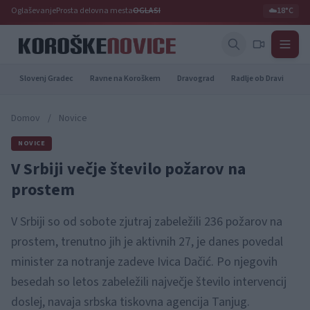
Oglaševanje
Prosta delovna mesta
OGLASI
☁️
18°C
Slovenj Gradec
Ravne na Koroškem
Dravograd
Radlje ob Dravi
Pr
Domov
/
Novice
NOVICE
V Srbiji večje število požarov na
prostem
V Srbiji so od sobote zjutraj zabeležili 236 požarov na
prostem, trenutno jih je aktivnih 27, je danes povedal
minister za notranje zadeve Ivica Dačić. Po njegovih
besedah so letos zabeležili največje število intervencij
doslej, navaja srbska tiskovna agencija Tanjug.