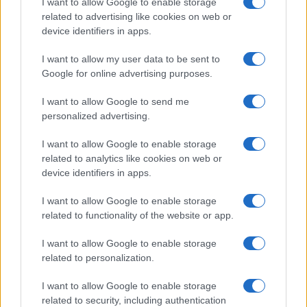
I want to allow Google to enable storage
naravne nesreče
požar
Ključne besede:
related to advertising like cookies on web or
device identifiers in apps.
srbija
I want to allow my user data to be sent to
Google for online advertising purposes.
I want to allow Google to send me
Več iz kategorije Novice
personalized advertising.
I want to allow Google to enable storage
related to analytics like cookies on web or
device identifiers in apps.
I want to allow Google to enable storage
Plohe in nevihte bodo do
V Črni na Koroškem se začenja
related to functionality of the website or app.
večera zajele večji del države
jubilejni 70. Koroški turistični
teden s kar 70 dogodki
I want to allow Google to enable storage
related to personalization.
I want to allow Google to enable storage
related to security, including authentication