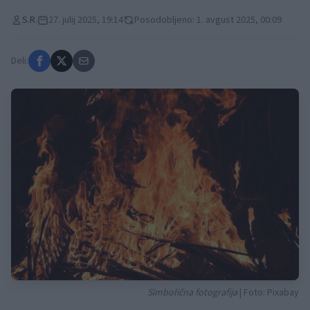
S.R.
27. julij 2025, 19:14
Posodobljeno: 1. avgust 2025, 00:09
Deli:
Simbolična fotografija
| Foto: Pixabay