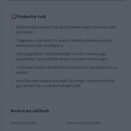
Preberite tudi
Dopustniška drama: Policija pričakala letalo s Korošico po
1
pristanku
Tragedija v Vuhredu: Po umoru 36-letne ženske policija
2
intenzivno išče osumljenca
Slovenjgradčan Tomaž Klančnik na vrhu svetovnega
3
nogometa: Del sodniške ekipe za finale svetovnega
prvenstva
V Slovenj Gradcu ukradali kolo Santa Cruz, lastnik prosi za
4
pomoč
Koroška med kulinarično elito Slovenije: Sedem koroških
5
gostinskih hiš v vodniku Falstaff 2026
Novice po občinah
Slovenj Gradec
Ravne na Koroškem