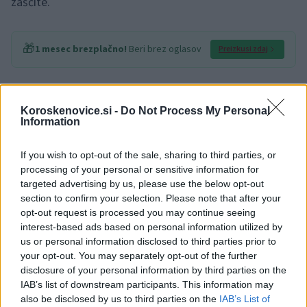
zaščite.
🎁
1 mesec brezplačno!
Beri brez oglasov
Preizkusi zdaj
Požar, ki je uničil preko 150 hektarjev gozdnih površin, je
Koroskenovice.si -
Do Not Process My Personal
sicer pod nadzorom in gospodinjstva zaenkrat niso
Information
ogrožena.
If you wish to opt-out of the sale, sharing to third parties, or
processing of your personal or sensitive information for
Spričo številnih požarov so izredne razmere v soboto
targeted advertising by us, please use the below opt-out
section to confirm your selection. Please note that after your
razglasili tudi na območju Vranja, čeprav je večina
opt-out request is processed you may continue seeing
tamkajšnjih pogorišč pod nadzorom. Na območju sicer
interest-based ads based on personal information utilized by
us or personal information disclosed to third parties prior to
ponoči ni bilo padavin, temperature pa so danes
your opt-out. You may separately opt-out of the further
disclosure of your personal information by third parties on the
dosegle 33 stopinj Celzija. Lokalne oblasti so občane
IAB’s list of downstream participants. This information may
pozvale, naj ne kurijo na prostem.
also be disclosed by us to third parties on the
IAB’s List of