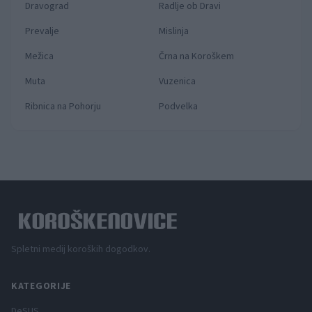
Dravograd
Radlje ob Dravi
Prevalje
Mislinja
Mežica
Črna na Koroškem
Muta
Vuzenica
Ribnica na Pohorju
Podvelka
Spletni medij koroških dogodkov.
KATEGORIJE
DeSUS