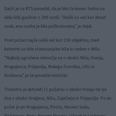
Dačić je za RTS povedal, da je bilo ta konec tedna na
delu 656 gasilcev z 299 vozili. "Rešili so več kot deset
oseb, ena oseba je bila poškodovana," je dejal.
Pred požari naj bi rešili več kot 150 objektov, med
katerimi so bile stanovanjske hiše in cerkev v Nišu.
"Najbolj ogrožena območja so v okolici Niša, Vranja,
Kragujevca, Prijepolja, Malega Zvornika, Užic in
Kruševca," je še povedal minister.
Trenutno je aktivnih 11 požarov v okolici Vranja ter po
dva v okolici Kraljeva, Niša, Zaječarja in Prijepolja. Po en
požar je pri Kragujevcu, Pirotu, Novem Sadu,
Požarevcu, Boru, Novem Pazarju, Užicah in Leskovcu.