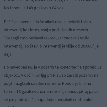
Na terenu je 149 gasilcev s 64 vozili.
Dačić je povedal, da še nikoli niso zabeležili toliko
intervencij kot letos, vsaj v prvih šestih mesecih.
"Dosegli smo neslavni rekord, kar zadeva število
intervencij. To število intervencij je višje od 20.000," je
dejal.
Po navedbah N1 je v požarih ta konec tedna zgorelo 31
objektov. V občini Svrljig pri Nišu so zaradi požarov na
poljih razglasili izredne razmere. Ponoči je bilo na
terenu 18 gasilcev z osmimi vozili, danes zjutraj pa so
se jim pridružili še pripadniki specialnih enot civilne