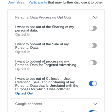
Downstream Participants
that may further disclose it to other
third parties.
Vir: STA
Please note that this website/app uses one or more Google
Personal Data Processing Opt Outs
services and may gather and store information including but
not limited to your visit or usage behaviour. You may click to
I want to opt-out of the Sharing of my
personal data.
grant or deny consent to Google and its third-party tags to
Opted In
use your data for below specified purposes in below Google
consent section.
I want to opt-out of the Sale of my
Opozorilo:
Po 297. členu Kazenskega zakonika je
Personal Data.
posameznik kazensko odgovoren za javno spodbujanje
Opted In
sovraštva, nasilja ali nestrpnosti. Komentarji z žaljivimi,
I want to opt-out of processing my
rasističnimi, diskriminatornimi ali nezakonitimi vsebinami bodo
Personal Data for Targeted Advertising.
odstranjeni.
Pravila komentiranja →
Opted In
I want to opt-out of Collection, Use,
Retention, Sale, and/or Sharing of my
Failed to fetch
Personal Data that Is Unrelated with the
Purposes for which it was collected.
Opted Out
Kategorije:
Novice
Google consents