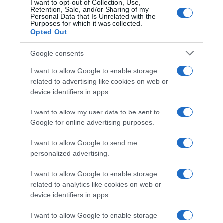
I want to opt-out of Collection, Use,
Retention, Sale, and/or Sharing of my
Personal Data that Is Unrelated with the
Purposes for which it was collected.
Opted Out
Google consents
I want to allow Google to enable storage
(VIDEO) Štorklje obiskale
Vreme: Pred nami spet teden
travnik v Mislinjski Dobravi,
vročine, možne so nevihte
related to advertising like cookies on web or
Slovenija pa beleži rekordno
device identifiers in apps.
leto
I want to allow my user data to be sent to
Google for online advertising purposes.
I want to allow Google to send me
V OTP banki opozarjajo na
V torek ob nespremenjenih
personalized advertising.
zlorabe plačilnih kartic s
dajatvah občutna pocenitev
skimmingom
goriv
I want to allow Google to enable storage
related to analytics like cookies on web or
Obvestila
device identifiers in apps.
Izklop elektrike: 426. Nadzorništvo Vuzenica - Območje Sv.
⚡
I want to allow Google to enable storage
Anton na Pohorju