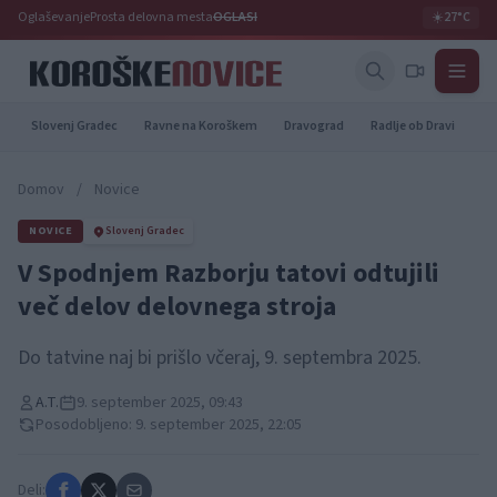
Oglaševanje
Prosta delovna mesta
OGLASI
☀️
27°C
Slovenj Gradec
Ravne na Koroškem
Dravograd
Radlje ob Dravi
Pr
Domov
/
Novice
NOVICE
Slovenj Gradec
V Spodnjem Razborju tatovi odtujili
več delov delovnega stroja
Do tatvine naj bi prišlo včeraj, 9. septembra 2025.
A.T.
9. september 2025, 09:43
Posodobljeno: 9. september 2025, 22:05
Deli: