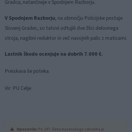
Gradca, natančneje v Spodnjem Razborju.
V Spodnjem Razborju
, na območju Policijske postaje
Slovenj Gradec, so tatovi odtujili dve žlici delovnega
stroja, nagibni reduktor in več navojnih palic z maticami.
Lastnik škodo ocenjuje na dobrih 7.000 €.
Preiskava še poteka.
Vir: PU Celje
Opozorilo:
Po 297. členu Kazenskega zakonika je