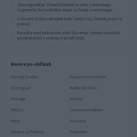
Slovenjgradčan Tomaž Klančnik na vrhu svetovnega
3
nogometa: Del sodniške ekipe za finale svetovnega
prvenstva
V Slovenj Gradcu ukradali kolo Santa Cruz, lastnik prosi za
4
pomoč
Koroška med kulinarično elito Slovenije: Sedem koroških
5
gostinskih hiš v vodniku Falstaff 2026
Novice po občinah
Slovenj Gradec
Ravne na Koroškem
Dravograd
Radlje ob Dravi
Prevalje
Mislinja
Mežica
Črna na Koroškem
Muta
Vuzenica
Ribnica na Pohorju
Podvelka