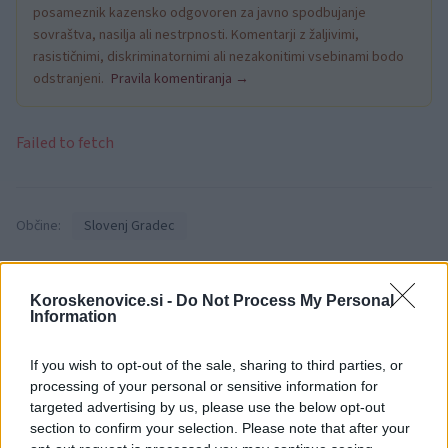
posameznik kazensko odgovoren za javno spodbujanje
sovraštva, nasilja ali nestrpnosti. Komentarji z žaljivimi,
rasističnimi, diskriminatornimi ali nezakonitimi vsebinami bodo
odstranjeni.
Pravila komentiranja →
Failed to fetch
Občine:
Slovenj Gradec
Kategorije:
Novice
Novice
Koroskenovice.si -
Do Not Process My Personal
Information
Slovenj Gradec
delovni stroj
Ključne besede:
If you wish to opt-out of the sale, sharing to third parties, or
pp sg
PU Celje
tatvina
processing of your personal or sensitive information for
targeted advertising by us, please use the below opt-out
section to confirm your selection. Please note that after your