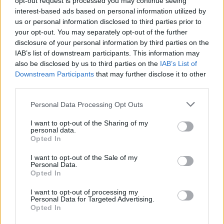
opt-out request is processed you may continue seeing
Več iz kraja Slovenj Gradec
interest-based ads based on personal information utilized by
us or personal information disclosed to third parties prior to
your opt-out. You may separately opt-out of the further
disclosure of your personal information by third parties on the
IAB’s list of downstream participants. This information may
also be disclosed by us to third parties on the
IAB’s List of
Downstream Participants
that may further disclose it to other
third parties.
Članska ekipa NK Slovenj
Festival Zebra razglasil
Gradec do zmage proti NK
nagrajence: Tri enakovredne
Please note that this website/app uses one or more Google
Personal Data Processing Opt Outs
Šoštanj
nagrade žirije in nagrada
services and may gather and store information including but
občinstva
not limited to your visit or usage behaviour. You may click to
I want to opt-out of the Sharing of my
personal data.
grant or deny consent to Google and its third-party tags to
Opted In
use your data for below specified purposes in below Google
consent section.
I want to opt-out of the Sale of my
Personal Data.
(VIDEO) Štorklje obiskale
(FOTO) Kava pri Lourdes trikrat
Opted In
travnik v Mislinjski Dobravi,
nagrajena: Znani so
Slovenija pa beleži rekordno
zmagovalci festivala SHOTS v
I want to opt-out of processing my
leto
Slovenj Gradcu
Personal Data for Targeted Advertising.
Opted In
Več iz kategorije Novice