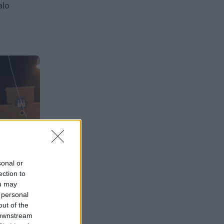
alo
sonal or
ection to
ou may
 personal
out of the
 downstream