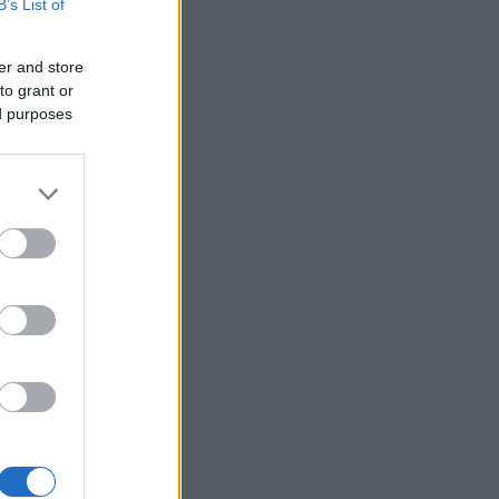
B’s List of
er and store
to grant or
ed purposes