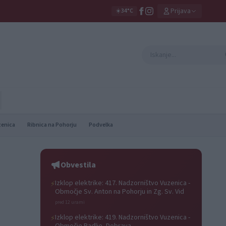
Prijava
☀️
34°C
zenica
Ribnica na Pohorju
Podvelka
Obvestila
Izklop elektrike: 417. Nadzorništvo Vuzenica -
⚡
Območje Sv. Anton na Pohorju in Zg. Sv. Vid
pred 12 urami
Izklop elektrike: 419. Nadzorništvo Vuzenica -
⚡