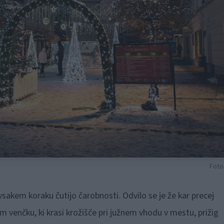
Foto
sakem koraku čutijo čarobnosti. Odvilo se je že kar precej
 venčku, ki krasi krožišče pri južnem vhodu v mestu, prižig