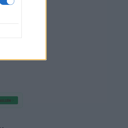
usi zdaj
o