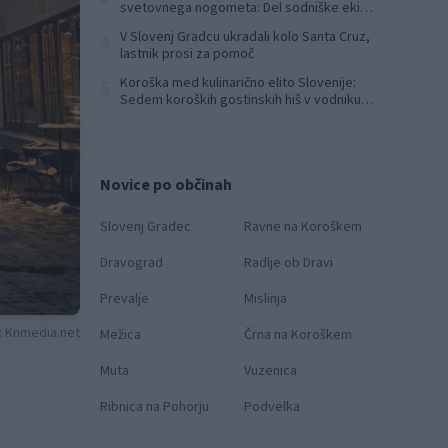
svetovnega nogometa: Del sodniške ekipe
za finale svetovnega prvenstva
V Slovenj Gradcu ukradali kolo Santa Cruz,
4
lastnik prosi za pomoč
Koroška med kulinarično elito Slovenije:
5
Sedem koroških gostinskih hiš v vodniku
Falstaff 2026
Novice po občinah
Slovenj Gradec
Ravne na Koroškem
Dravograd
Radlje ob Dravi
Prevalje
Mislinja
: Knmedia.net
Mežica
Črna na Koroškem
Muta
Vuzenica
Ribnica na Pohorju
Podvelka