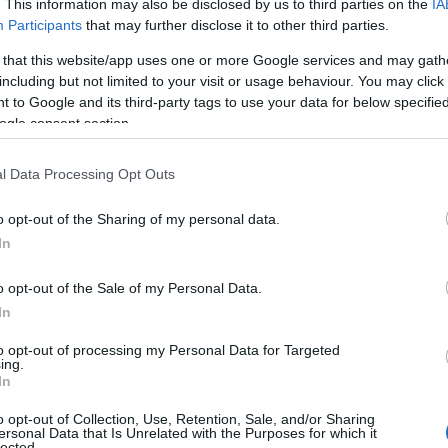
. This information may also be disclosed by us to third parties on the
IA
Participants
that may further disclose it to other third parties.
 that this website/app uses one or more Google services and may gath
including but not limited to your visit or usage behaviour. You may click 
 to Google and its third-party tags to use your data for below specifi
ogle consent section.
l Data Processing Opt Outs
o opt-out of the Sharing of my personal data.
In
o opt-out of the Sale of my Personal Data.
In
eželo oziroma Božično vas,
ki je namenjena najmlajšim,
to opt-out of processing my Personal Data for Targeted
n čarobnost praznikov.
ing.
In
o opt-out of Collection, Use, Retention, Sale, and/or Sharing
ersonal Data that Is Unrelated with the Purposes for which it
lected.