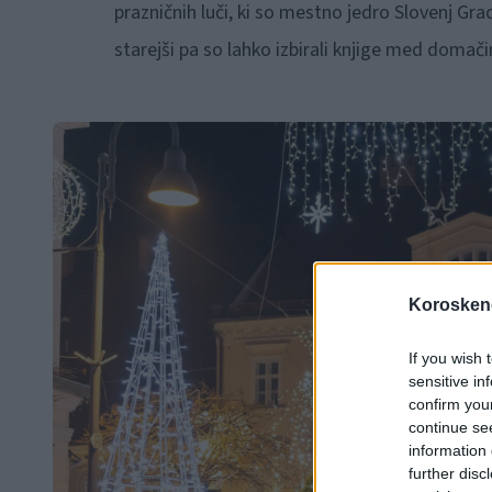
prazničnih luči, ki so mestno jedro Slovenj Gra
starejši pa so lahko izbirali knjige med domačim
Koroskeno
If you wish 
sensitive in
confirm you
continue se
information 
further disc