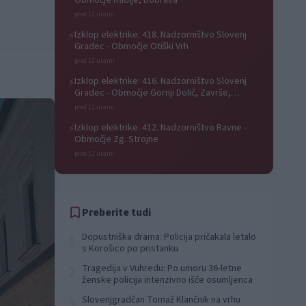
Območje Radlje, Dobrava
pred 12 urami
Izklop elektrike: 418. Nadzorništvo Slovenj
⚡
Gradec - Območje Otiški Vrh
pred 12 urami
Izklop elektrike: 416. Nadzorništvo Slovenj
⚡
Gradec - Območje Gornji Dolič, Završe,
Kozjak, Tolsti vrh pri Mislinji, Srednji Dolič,
pred 12 urami
Paka
Izklop elektrike: 412. Nadzorništvo Ravne -
⚡
Območje Zg. Strojne
pred 12 urami
Preberite tudi
Dopustniška drama: Policija pričakala letalo
1
s Korošico po pristanku
Tragedija v Vuhredu: Po umoru 36-letne
2
ženske policija intenzivno išče osumljenca
Slovenjgradčan Tomaž Klančnik na vrhu
3