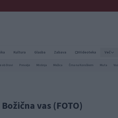
ika
Kultura
Glasba
Zabava
Videoteka
Več
e ob Dravi
Prevalje
Mislinja
Mežica
Črna na Koroškem
Muta
Vu
a Božična vas (FOTO)