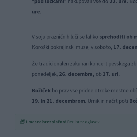
“
pod lučkami
” nakupovali vse do
22. ure.
Bož
ure
.
V soju prazničnih luči se lahko
sprehoditi ob 
Koroški pokrajinski muzej v soboto,
17. decem
Že tradicionalen zakuhan koncert pevskega z
ponedeljek,
26. decembra,
ob
17. uri.
Božiček
bo prav vse pridne otroke mestne obč
19. in 21. decembrom
. Urnik in načrt poti
Bo
🎁
1 mesec brezplačno!
Beri brez oglasov