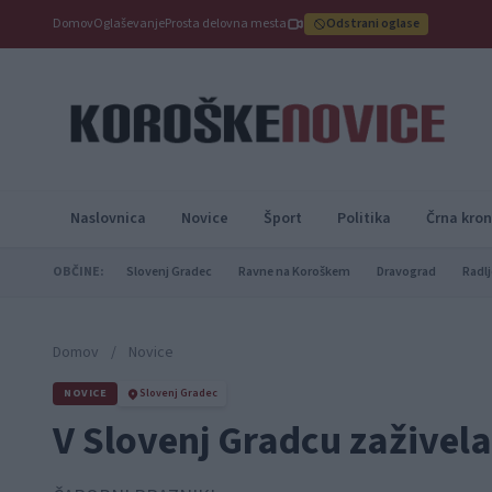
Domov
Oglaševanje
Prosta delovna mesta
Odstrani oglase
Naslovnica
Novice
Šport
Politika
Črna kron
OBČINE:
Slovenj Gradec
Ravne na Koroškem
Dravograd
Radlj
Domov
/
Novice
NOVICE
Slovenj Gradec
V Slovenj Gradcu zaživel