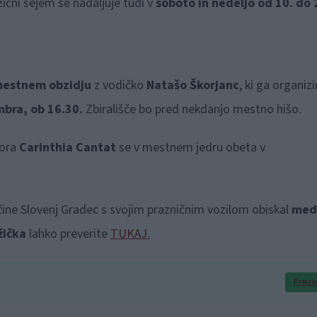
ični sejem se nadaljuje tudi v
soboto in nedeljo od 10. do 
mestnem obzidju
z vodičko
Natašo Škorjanc
, ki ga organizi
bra, ob 16.30.
Zbirališče bo pred nekdanjo mestno hišo.
bora
Carinthia Cantat
se v mestnem jedru obeta v
ine Slovenj Gradec s svojim prazničnim vozilom obiskal
med
žička
lahko preverite
TUKAJ.
Preizk