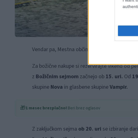
authenti
Vendar pa, Mestna občina Slovenj Gradec in JZ
Za božične nakupe si rezervirajte vikend od pe
z
Božičnim sejmom
začnejo ob
15. uri.
Od
19
skupine
Nova
in glasbene skupine
Vampir.
🎁
1 mesec brezplačno!
Beri brez oglasov
Z zaključkom sejma
ob 20. uri
se izbiranje dar