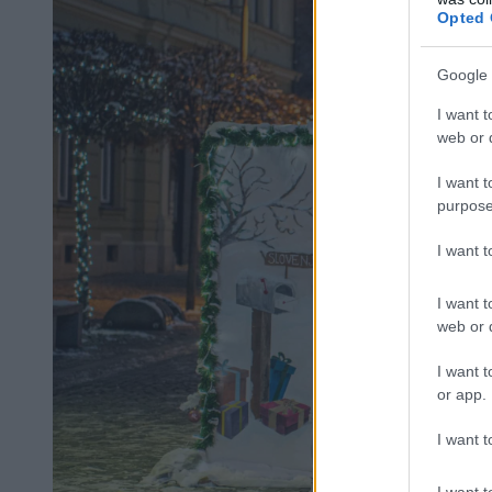
Opted 
Google 
I want t
web or d
I want t
purpose
I want 
I want t
web or d
I want t
or app.
I want t
I want t