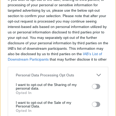
za izboljšanje dostopnosti do energentov.
processing of your personal or sensitive information for
targeted advertising by us, please use the below opt-out
section to confirm your selection. Please note that after your
V okviru prizadevanj za čimprejšnjo uveljavitev ukrepov
opt-out request is processed you may continue seeing
interest-based ads based on personal information utilized by
akcijskega načrta v Siju, kot navajajo,
stalno
us or personal information disclosed to third parties prior to
sodelujejo z evropskim jeklarskim združenjem
your opt-out. You may separately opt-out of the further
disclosure of your personal information by third parties on the
Eurofer
.
IAB’s list of downstream participants. This information may
also be disclosed by us to third parties on the
IAB’s List of
Downstream Participants
that may further disclose it to other
Na gospodarskem ministrstvu so medtem za STA v
third parties.
sredo zapisali, da v okviru javnega posvetovanja
Please note that this website/app uses one or more Google
Personal Data Processing Opt Outs
Evropske komisije o prihodnji ureditvi zaščite
services and may gather and store information including but
not limited to your visit or usage behaviour. You may click to
I want to opt-out of the Sharing of my
evropskega jeklarskega sektorja aktivno spremljajo
personal data.
grant or deny consent to Google and its third-party tags to
Opted In
potek razprav in zastopajo stališča Slovenije.
use your data for below specified purposes in below Google
consent section.
I want to opt-out of the Sale of my
Personal Data.
Vir: STA
Opted In