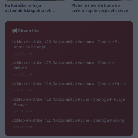
Na Koroško prihaja
Plohe in nevihte bodo do
avtomobilski spektakel:
večera zajele večji del države
Rohnenje motorjev, dvoboji na
progah in atraktivni Car Meet
Obvestila
Izklop elektrike: 426. Nadzorništvo Vuzenica - Območje Sv.
⚡
Anton na Pohorju
pred 18 urami
Izklop elektrike: 425. Nadzorništvo Vuzenica - Območje
⚡
Vuhred
pred 18 urami
Izklop elektrike: 424. Nadzorništvo Vuzenica - Območje Orlice
⚡
pred 18 urami
Izklop elektrike: 429. Nadzorništvo Ravne - Območje Prevalje
⚡
Prisoje
pred 18 urami
Izklop elektrike: 421. Nadzorništvo Ravne - Območje Podkraj
⚡
pred 18 urami