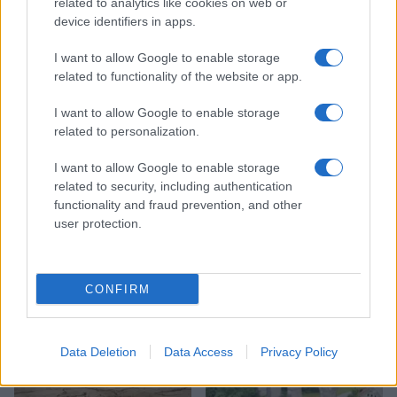
related to analytics like cookies on web or
Ravne na Koroškem
Ključne besede:
device identifiers in apps.
jeklarska panoga
SIJ
Skupina SIJ
I want to allow Google to enable storage
ukrepi
related to functionality of the website or app.
I want to allow Google to enable storage
related to personalization.
Več iz kraja Ravne na Koroškem
I want to allow Google to enable storage
related to security, including authentication
functionality and fraud prevention, and other
user protection.
CONFIRM
Freestyle navdušuje s poletno
Kovinska ograja po meri: kako
prilagojenimi cenami koles
izbrati material, polnilo in
izvedbo
Data Deletion
Data Access
Privacy Policy