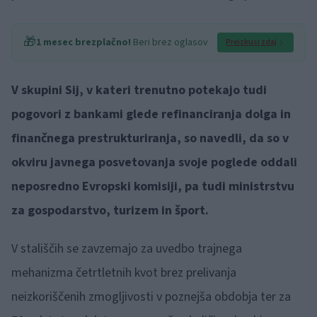
🎁
1 mesec brezplačno!
Beri brez oglasov
Preizkusi zdaj
V skupini Sij, v kateri trenutno potekajo tudi
pogovori z bankami glede refinanciranja dolga in
finančnega prestrukturiranja, so navedli, da so v
okviru javnega posvetovanja svoje poglede oddali
neposredno Evropski komisiji, pa tudi ministrstvu
za gospodarstvo, turizem in šport.
V stališčih se zavzemajo za uvedbo trajnega
mehanizma četrtletnih kvot brez prelivanja
neizkoriščenih zmogljivosti v poznejša obdobja ter za