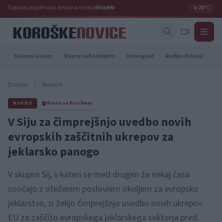
Oglaševanje
Prosta delovna mesta
OGLASI
☀️
24°C
Slovenj Gradec
Ravne na Koroškem
Dravograd
Radlje ob Dravi
Pr
Domov
/
Novice
NOVICE
Ravne na Koroškem
V Siju za čimprejšnjo uvedbo novih
evropskih zaščitnih ukrepov za
jeklarsko panogo
V skupini Sij, v kateri se med drugim že nekaj časa
soočajo z oteženim poslovnim okoljem za evropsko
jeklarstvo, si želijo čimprejšnjo uvedbo novih ukrepov
EU za zaščito evropskega jeklarskega sektorja pred