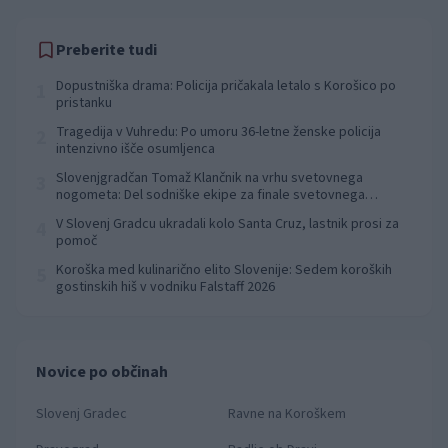
Preberite tudi
Dopustniška drama: Policija pričakala letalo s Korošico po
1
pristanku
Tragedija v Vuhredu: Po umoru 36-letne ženske policija
2
intenzivno išče osumljenca
Slovenjgradčan Tomaž Klančnik na vrhu svetovnega
3
nogometa: Del sodniške ekipe za finale svetovnega
prvenstva
V Slovenj Gradcu ukradali kolo Santa Cruz, lastnik prosi za
4
pomoč
Koroška med kulinarično elito Slovenije: Sedem koroških
5
gostinskih hiš v vodniku Falstaff 2026
Novice po občinah
Slovenj Gradec
Ravne na Koroškem