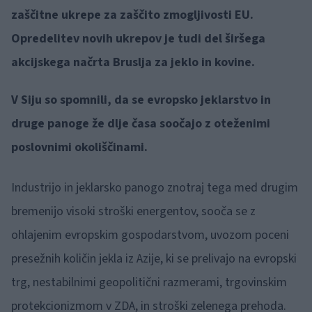
zaščitne ukrepe za zaščito zmogljivosti EU.
Opredelitev novih ukrepov je tudi del širšega
akcijskega načrta Bruslja za jeklo in kovine.
V Siju so spomnili, da se evropsko jeklarstvo in
druge panoge že dlje časa soočajo z oteženimi
poslovnimi okoliščinami.
Industrijo in jeklarsko panogo znotraj tega med drugim
bremenijo visoki stroški energentov, sooča se z
ohlajenim evropskim gospodarstvom, uvozom poceni
presežnih količin jekla iz Azije, ki se prelivajo na evropski
trg, nestabilnimi geopolitični razmerami, trgovinskim
protekcionizmom v ZDA, in stroški zelenega prehoda.