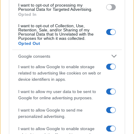
I want to opt-out of processing my
Personal Data for Targeted Advertising.
Opted In
I want to opt-out of Collection, Use,
Retention, Sale, and/or Sharing of my
Opozorilo:
Po 297. členu Kazenskega zakonika je
Personal Data that Is Unrelated with the
Purposes for which it was collected.
posameznik kazensko odgovoren za javno spodbujanje
Opted Out
sovraštva, nasilja ali nestrpnosti. Komentarji z žaljivimi,
rasističnimi, diskriminatornimi ali nezakonitimi vsebinami bodo
Google consents
odstranjeni.
Pravila komentiranja →
I want to allow Google to enable storage
related to advertising like cookies on web or
Failed to fetch
device identifiers in apps.
I want to allow my user data to be sent to
Google for online advertising purposes.
Občine:
Ravne na Koroškem
I want to allow Google to send me
personalized advertising.
Kategorije:
Novice
Novice
I want to allow Google to enable storage