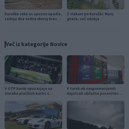
Koroške reke so opazno upadle,
Z vlakom po Koroški: Manj
zadnja dva tedna skoraj brez
gneče, več udobja
dežja
Več iz kategorije Novice
V OTP banki opozarjajo na
V torek ob nespremenjenih
zlorabe plačilnih kartic s
dajatvah občutna pocenitev
skimmingom
goriv