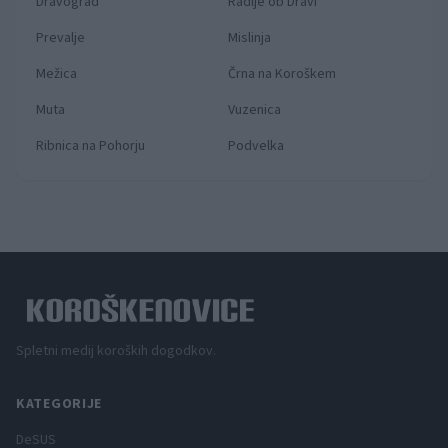
Dravograd
Radlje ob Dravi
Prevalje
Mislinja
Mežica
Črna na Koroškem
Muta
Vuzenica
Ribnica na Pohorju
Podvelka
Spletni medij koroških dogodkov.
KATEGORIJE
DeSUS