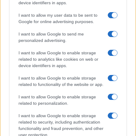
device identifiers in apps.
I want to allow my user data to be sent to
Google for online advertising purposes.
Opozorilo:
Po 297. členu Kazenskega zakonika je
posameznik kazensko odgovoren za javno spodbujanje
I want to allow Google to send me
sovraštva, nasilja ali nestrpnosti. Komentarji z žaljivimi,
personalized advertising.
rasističnimi, diskriminatornimi ali nezakonitimi vsebinami bodo
I want to allow Google to enable storage
odstranjeni.
Pravila komentiranja →
related to analytics like cookies on web or
device identifiers in apps.
Failed to fetch
I want to allow Google to enable storage
related to functionality of the website or app.
I want to allow Google to enable storage
Občine:
Slovenj Gradec
Mislinja
related to personalization.
Kategorije:
Novice
Novice
Novice
I want to allow Google to enable storage
related to security, including authentication
functionality and fraud prevention, and other
krvodajalska akcija
Ključne besede:
user protection.