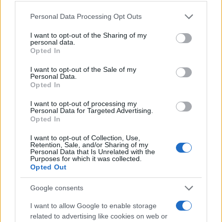
izračunan na podlagi telesne višine in telesne mase,
Please note that this website/app uses one or more Google
Personal Data Processing Opt Outs
več kot 3500 ml,
services and may gather and store information including but
not limited to your visit or usage behaviour. You may click to
I want to opt-out of the Sharing of my
ki ima vrednosti hemoglobina 135 g/l (moški) in
personal data.
grant or deny consent to Google and its third-party tags to
Opted In
use your data for below specified purposes in below Google
125 g/l (ženske)
consent section.
I want to opt-out of the Sale of my
moški lahko kri darujejo na vsake 3 mesece,
Personal Data.
Opted In
ženske na vsake 4 mesece.
I want to opt-out of processing my
Personal Data for Targeted Advertising.
Opted In
Več o krvodajalstvu si lahko preberete
na tej povezavi.
I want to opt-out of Collection, Use,
Retention, Sale, and/or Sharing of my
Vabljeni, da se udeležite ene izmed akcij in nekomu
Personal Data that Is Unrelated with the
Purposes for which it was collected.
Opted Out
pomagate rešiti življenje.
Google consents
Vir: Zavod RS za tranfuzijsko medicino
I want to allow Google to enable storage
related to advertising like cookies on web or