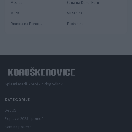
Mežica
Črna na Koroškem
Muta
Vuzenica
Ribnica na Pohorju
Podvelka
Spletni medij koroških dogodkov.
KATEGORIJE
DeSUS
Poplave 2023 - pomoč
Kam na potep?