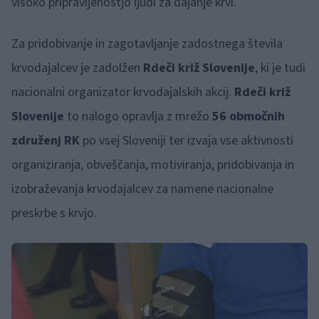
visoko pripravljenostjo ljudi za dajanje krvi.
Za pridobivanje in zagotavljanje zadostnega števila
krvodajalcev je zadolžen
Rdeči križ Slovenije
, ki je tudi
nacionalni organizator krvodajalskih akcij.
Rdeči križ
Slovenije
to nalogo opravlja z mrežo
56 območnih
združenj RK
po vsej Sloveniji ter izvaja vse aktivnosti
organiziranja, obveščanja, motiviranja, pridobivanja in
izobraževanja krvodajalcev za namene nacionalne
preskrbe s krvjo.