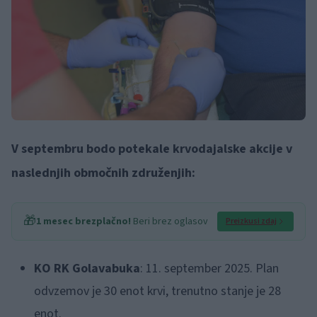
V septembru bodo potekale krvodajalske akcije v
naslednjih območnih združenjih:
🎁
1 mesec brezplačno!
Beri brez oglasov
Preizkusi zdaj
KO RK Golavabuka
: 11. september 2025. Plan
odvzemov je 30 enot krvi, trenutno stanje je 28
enot.