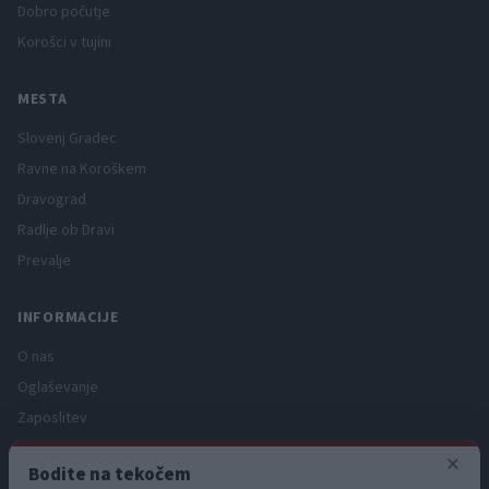
Dobro počutje
Korošci v tujini
MESTA
Slovenj Gradec
Ravne na Koroškem
Dravograd
Radlje ob Dravi
Prevalje
INFORMACIJE
O nas
Oglaševanje
Zaposlitev
Pravno obvestilo
×
Bodite na tekočem
Zasebnost in piškotki