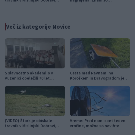
travnik v Mislinjski Dobravi,
nagrajena: Znani so
Slovenija pa beleži rekordno
zmagovalci festivala SHOTS v
leto
Slovenj Gradcu
Več iz kategorije Novice
S slavnostno akademijo v
Cesta med Ravnami na
Vuzenici obeležili 70 let
Koroškem in Dravogradom je
Gasilske zveze Dravske doline
predčasno odprta za promet
(VIDEO) Štorklje obiskale
Vreme: Pred nami spet teden
travnik v Mislinjski Dobravi,
vročine, možne so nevihte
Slovenija pa beleži rekordno