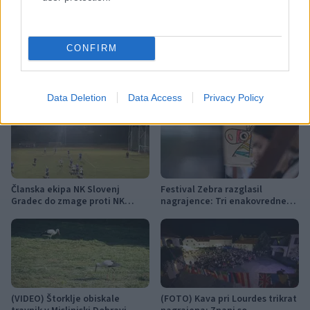
rdeči križ slovenije
september
CONFIRM
Več iz kraja Slovenj Gradec
Data Deletion
Data Access
Privacy Policy
Članska ekipa NK Slovenj
Festival Zebra razglasil
Gradec do zmage proti NK
nagrajence: Tri enakovredne
Šoštanj
nagrade žirije in nagrada
občinstva
(VIDEO) Štorklje obiskale
(FOTO) Kava pri Lourdes trikrat