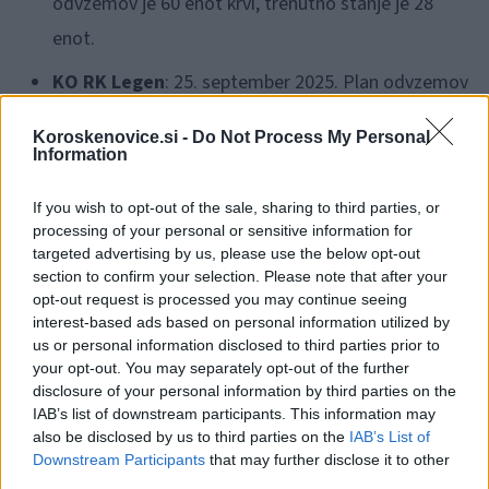
odvzemov je 60 enot krvi, trenutno stanje je 28
enot.
KO RK Legen
: 25. september 2025. Plan odvzemov
je 60 enot krvi, trenutno stanje je 33 enot.
Koroskenovice.si -
Do Not Process My Personal
Information
KO RK Slovenj Gradec
: 25. september 2025. Plan
odvzemov je 465 enot krvi, trenutno stanje je 181
If you wish to opt-out of the sale, sharing to third parties, or
enot.
processing of your personal or sensitive information for
targeted advertising by us, please use the below opt-out
section to confirm your selection. Please note that after your
Kri lahko daruje vsaka oseba:
opt-out request is processed you may continue seeing
interest-based ads based on personal information utilized by
ki je
dobrega zdravja in počutja
(tudi brez znakov
us or personal information disclosed to third parties prior to
your opt-out. You may separately opt-out of the further
prehladnih obolenj),
disclosure of your personal information by third parties on the
IAB’s list of downstream participants. This information may
med 18. in 65. letom starosti,
also be disclosed by us to third parties on the
IAB’s List of
Downstream Participants
that may further disclose it to other
ki tehta več kot 50 kg oz. je njen volumen krvi,
third parties.