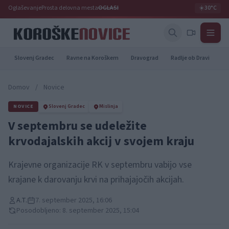
Oglaševanje
Prosta delovna mesta
OGLASI
☀️
30°C
Slovenj Gradec
Ravne na Koroškem
Dravograd
Radlje ob Dravi
Pr
Domov
/
Novice
NOVICE
Slovenj Gradec
Mislinja
V septembru se udeležite
krvodajalskih akcij v svojem kraju
Krajevne organizacije RK v septembru vabijo vse
krajane k darovanju krvi na prihajajočih akcijah.
A.T.
7. september 2025, 16:06
Posodobljeno: 8. september 2025, 15:04