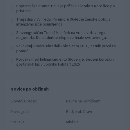
Dopustniška drama: Policija pričakala letalo s Korošico po
1
pristanku
Tragedija v Vuhredu: Po umoru 36-letne ženske policija
2
intenzivno išče osumljenca
Slovenjgradčan Tomaž Klančnik na vrhu svetovnega
3
nogometa: Del sodniške ekipe za finale svetovnega
prvenstva
V Slovenj Gradcu ukradali kolo Santa Cruz, lastnik prosi za
4
pomoč
Koroška med kulinarično elito Slovenije: Sedem koroških
5
gostinskih hiš v vodniku Falstaff 2026
Novice po občinah
Slovenj Gradec
Ravne na Koroškem
Dravograd
Radlje ob Dravi
Prevalje
Mislinja