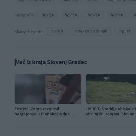
Kategorije:
Novice
Novice
Novice
Novice
N
krofi
pekarna zorman
pust
Ključne besede:
Več iz kraja Slovenj Gradec
Festival Zebra razglasil
(VIDEO) Štorklje obiskale 
nagrajence: Tri enakovredne
Mislinjski Dobravi, Sloveni
nagrade žirije in nagrada
beleži rekordno leto
občinstva