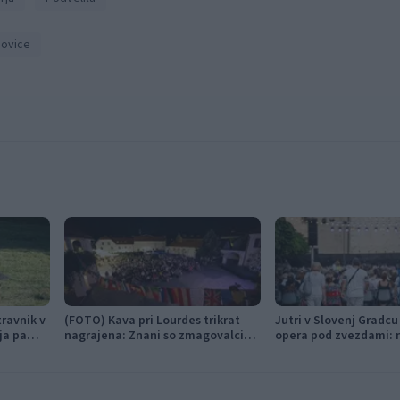
ovice
travnik v
(FOTO) Kava pri Lourdes trikrat
Jutri v Slovenj Gradc
ja pa
nagrajena: Znani so zmagovalci
opera pod zvezdami: 
festivala SHOTS v Slovenj Gradcu
svobode bo zazvenel 
napoj