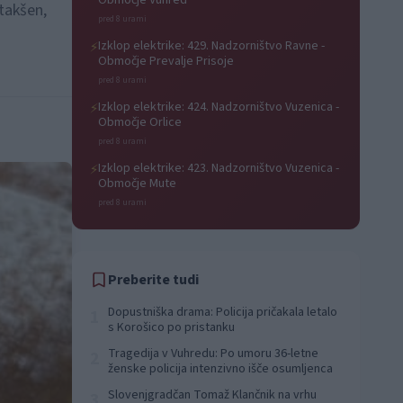
Območje Vuhred
 takšen,
pred 8 urami
Izklop elektrike: 429. Nadzorništvo Ravne -
⚡
Območje Prevalje Prisoje
pred 8 urami
Izklop elektrike: 424. Nadzorništvo Vuzenica -
⚡
Območje Orlice
pred 8 urami
Izklop elektrike: 423. Nadzorništvo Vuzenica -
⚡
Območje Mute
pred 8 urami
Preberite tudi
Dopustniška drama: Policija pričakala letalo
1
s Korošico po pristanku
Tragedija v Vuhredu: Po umoru 36-letne
2
ženske policija intenzivno išče osumljenca
Slovenjgradčan Tomaž Klančnik na vrhu
3