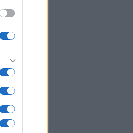
em
kjer
zna