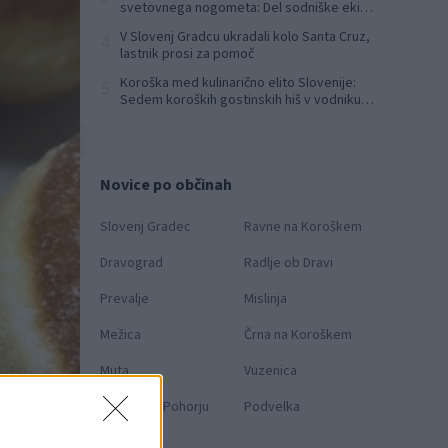
svetovnega nogometa: Del sodniške ekipe
za finale svetovnega prvenstva
V Slovenj Gradcu ukradali kolo Santa Cruz,
4
lastnik prosi za pomoč
Koroška med kulinarično elito Slovenije:
5
Sedem koroških gostinskih hiš v vodniku
Falstaff 2026
Novice po občinah
Slovenj Gradec
Ravne na Koroškem
Dravograd
Radlje ob Dravi
Prevalje
Mislinja
Mežica
Črna na Koroškem
Muta
Vuzenica
Ribnica na Pohorju
Podvelka
ekarna Zorman