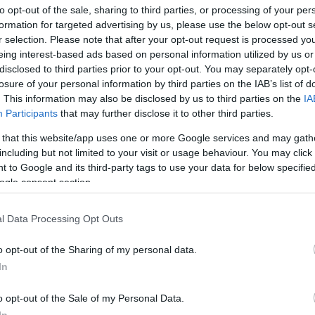
to opt-out of the sale, sharing to third parties, or processing of your per
pridno na delu, da bodo za
sladkosnede
zagotovili najbolj
formation for targeted advertising by us, please use the below opt-out s
i veljajo za
tradicionalno pustno poslastico
, ki je pripravlj
r selection. Please note that after your opt-out request is processed y
eing interest-based ads based on personal information utilized by us or
 marelično marmelado, v kombinaciji s tradicijo in starimi
disclosed to third parties prior to your opt-out. You may separately opt-
losure of your personal information by third parties on the IAB’s list of
rivablja obilno letino
.
. This information may also be disclosed by us to third parties on the
IA
Participants
that may further disclose it to other third parties.
v letos lotevajo že
33. leto
, a ne samo v pustnem času, za 
 that this website/app uses one or more Google services and may gath
'Zormanov krof''
en izmed najbolj prepoznavnih krofov na
including but not limited to your visit or usage behaviour. You may click 
 to Google and its third-party tags to use your data for below specifi
adkosnedov pa je nedvomno tudi eden izmed bolj okusnih.
ogle consent section.
lovni enoti
Tržnica
v
Slovenj Gradcu
, ki se nahaja na naslo
l Data Processing Opt Outs
am vedno na voljo na
telefonski številki 041 595 274
, po
o opt-out of the Sharing of my personal data.
In
o opt-out of the Sale of my Personal Data.