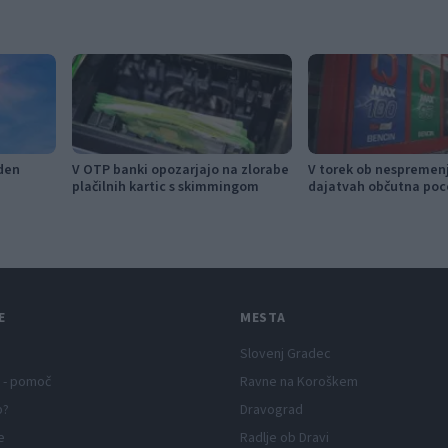
den
V OTP banki opozarjajo na zlorabe
V torek ob nespremen
plačilnih kartic s skimmingom
dajatvah občutna poc
E
MESTA
Slovenj Gradec
 - pomoč
Ravne na Koroškem
p?
Dravograd
e
Radlje ob Dravi