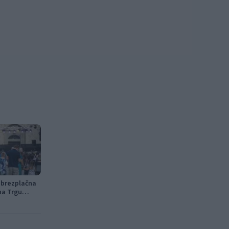
u brezplačna
na Trgu
Ljubezenski