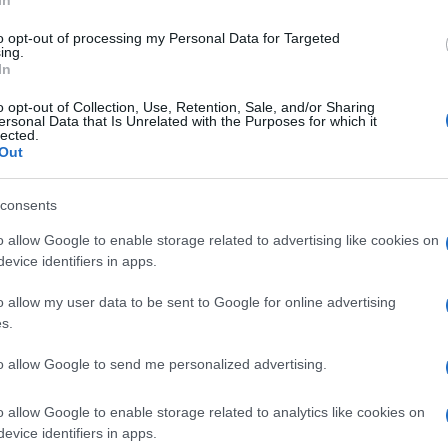
In
to opt-out of processing my Personal Data for Targeted
ing.
In
o opt-out of Collection, Use, Retention, Sale, and/or Sharing
ersonal Data that Is Unrelated with the Purposes for which it
lected.
Out
trgovinah Tuš in Spar na območju cele Koroške, kot tudi v
ge.
consents
o allow Google to enable storage related to advertising like cookies on
rjetno vsak izmed vas v tem
navihanem
in
šaljivem
pustn
evice identifiers in apps.
tico, vas vabijo v svojo trgovino na tržnici v Slovenj Gradcu, 
o allow my user data to be sent to Google for online advertising
ne dobrote
, kot so domači rženi kruh, mešani in beli kruh, ra
s.
to allow Google to send me personalized advertising.
lokaciji, ki pa naj za enkrat ostane še skrivnost.
o allow Google to enable storage related to analytics like cookies on
evice identifiers in apps.