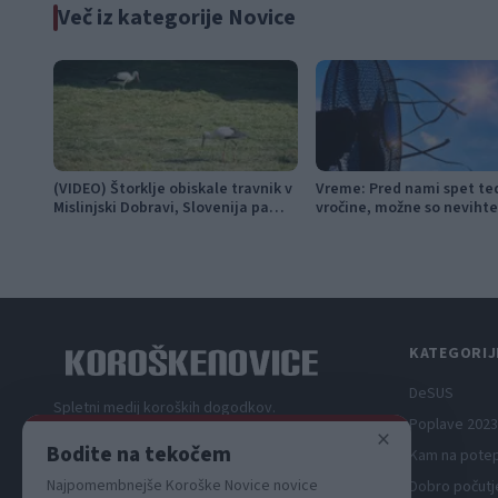
Več iz kategorije Novice
(VIDEO) Štorklje obiskale travnik v
Vreme: Pred nami spet te
Mislinjski Dobravi, Slovenija pa
vročine, možne so nevihte
beleži rekordno leto
KATEGORIJ
DeSUS
Spletni medij koroških dogodkov.
Poplave 2023
×
Bodite na tekočem
Kam na pote
Najpomembnejše Koroške Novice novice
Dobro počutj