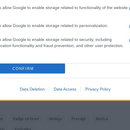
an
.
o allow Google to enable storage related to functionality of the website
o allow Google to enable storage related to personalization.
o allow Google to enable storage related to security, including
k kazensko odgovoren za javno spodbujanje sovraštva, nasilja ali nestrpno
cation functionality and fraud prevention, and other user protection.
nitimi vsebinami bodo odstranjeni.
Pravila komentiranja →
CONFIRM
Data Deletion
Data Access
Privacy Policy
em
Radlje ob Dravi
Mislinja
Prevalje
Mežica
rju
Podvelka