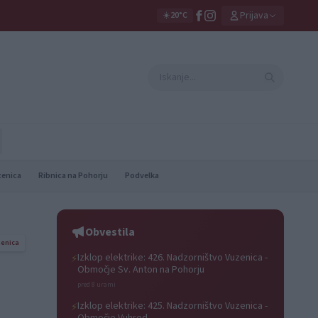
Prijava
☀️
20°C
zenica
Ribnica na Pohorju
Podvelka
Obvestila
enica
Izklop elektrike: 426. Nadzorništvo Vuzenica -
⚡
Območje Sv. Anton na Pohorju
pred 8 urami
Izklop elektrike: 425. Nadzorništvo Vuzenica -
⚡