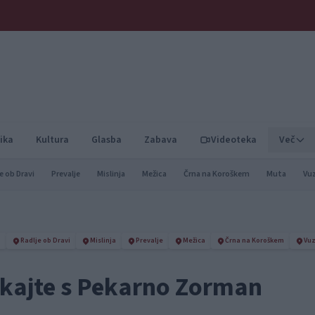
ika
Kultura
Glasba
Zabava
Videoteka
Več
e ob Dravi
Prevalje
Mislinja
Mežica
Črna na Koroškem
Muta
Vu
m
Radlje ob Dravi
Mislinja
Prevalje
Mežica
Črna na Koroškem
Vuz
dkajte s Pekarno Zorman