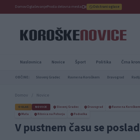
Domov
Oglaševanje
Prosta delovna mesta
Odstrani oglase
Naslovnica
Novice
Šport
Politika
Črna kron
OBČINE:
Slovenj Gradec
Ravne na Koroškem
Dravograd
Radlj
Domov
/
Novice
OGLAS
NOVICE
Slovenj Gradec
Dravograd
Ravne na Koroške
Muta
Ribnica na Pohorju
Podvelka
V pustnem času se posla