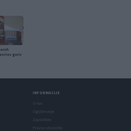
jenih
enitev goriv
INFORMACIJE
O nas
Oglaševanje
Zaposlitev
Pravno obvestilo