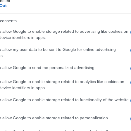
lected.
Out
elo imajo, je pa delo po novem organizirano samo v eni
 skupine Dani, ki tudi dobavlja usnje slovenjgraški družbi, sku
consents
bila šiviljski posel za tujo pohištveno industrijo višjega
o allow Google to enable storage related to advertising like cookies on
dela 22 delavcev, obstaja pa možnost širitve, že v kratkem
evice identifiers in apps.
 le šivati.
o allow my user data to be sent to Google for online advertising
s.
vnega sindikata, je pa z razmerami v podjetju seznanjen
to allow Google to send me personalized advertising.
indikatov David Ažnoh.
Ta je za
STA danes povedal,
da v
o allow Google to enable storage related to analytics like cookies on
 presežnih delavcev niso kaj dosti upoštevali. Izpostavil je tu
evice identifiers in apps.
pravnine.
o allow Google to enable storage related to functionality of the website
o allow Google to enable storage related to personalization.