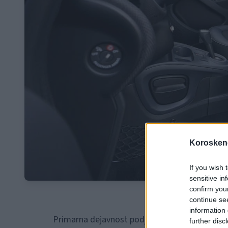
Koroskeno
If you wish 
sensitive in
confirm you
continue se
information 
Primarna dejavnost podjetja je krojenje in ob
further disc