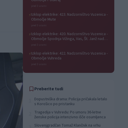
Območje Podkraj
pred 3 urami
Izklop elektrike: 423. Nadzorništvo Vuzenica -
⚡
Območje Mute
pred 3 urami
Izklop elektrike: 420. Nadzorništvo Vuzenica -
⚡
Območje Spodnja Vižinga, Vas, Št. Janž nad
Radljami, Suhi Vrh, Dobrava
pred 3 urami
Izklop elektrike: 422. Nadzorništvo Vuzenica -
⚡
Območje Vuhreda
pred 3 urami
Preberite tudi
Dopustniška drama: Policija pričakala letalo
1
s Korošico po pristanku
Tragedija v Vuhredu: Po umoru 36-letne
2
ženske policija intenzivno išče osumljenca
Slovenjgradčan Tomaž Klančnik na vrhu
3