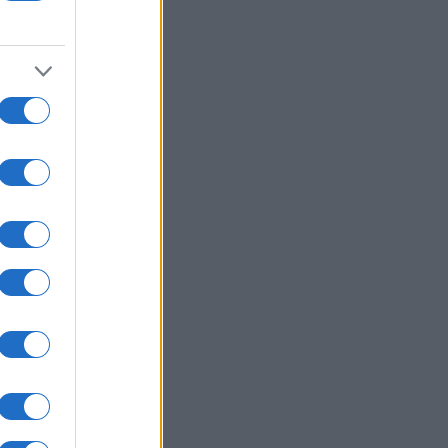
paj
 naj
di,