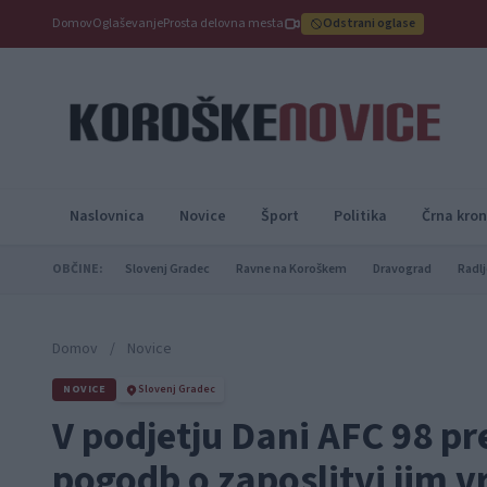
Domov
Oglaševanje
Prosta delovna mesta
Odstrani oglase
Naslovnica
Novice
Šport
Politika
Črna kron
OBČINE:
Slovenj Gradec
Ravne na Koroškem
Dravograd
Radlj
Domov
/
Novice
NOVICE
Slovenj Gradec
V podjetju Dani AFC 98 p
pogodb o zaposlitvi jim v