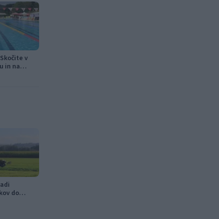
Skočite v
u in na
adi
kov do
v