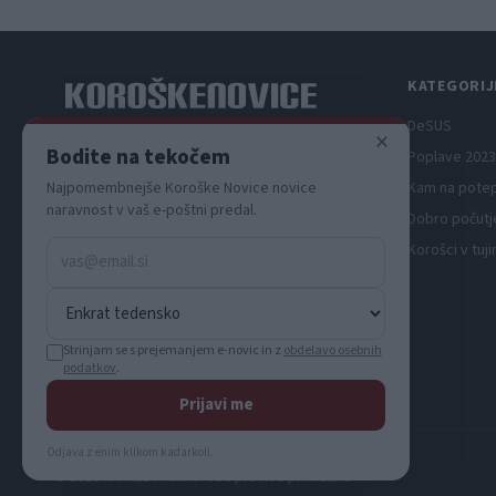
KATEGORIJ
DeSUS
×
Spletni medij koroških dogodkov.
Bodite na tekočem
Poplave 2023
Kam na pote
Najpomembnejše Koroške Novice novice
naravnost v vaš e-poštni predal.
Dobro počutj
Korošci v tuji
Strinjam se s prejemanjem e-novic in z
obdelavo osebnih
podatkov
.
Prijavi me
Odjava z enim klikom kadarkoli.
© 2026 KN MEDIA d.o.o. Vse pravice pridržane.