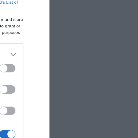
B’s List of
er and store
to grant or
ed purposes
ju,
e
o v