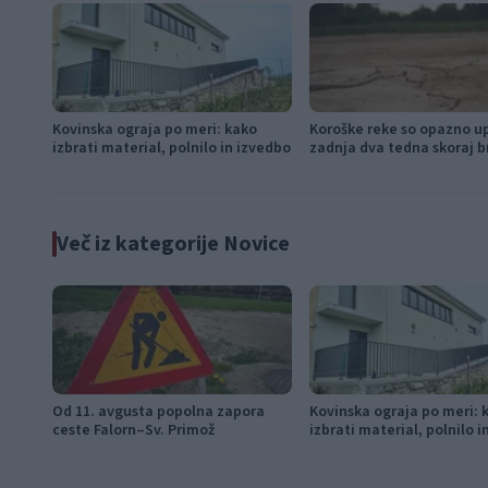
Kovinska ograja po meri: kako
Koroške reke so opazno u
izbrati material, polnilo in izvedbo
zadnja dva tedna skoraj b
Več iz kategorije Novice
Od 11. avgusta popolna zapora
Kovinska ograja po meri: 
ceste Falorn–Sv. Primož
izbrati material, polnilo 