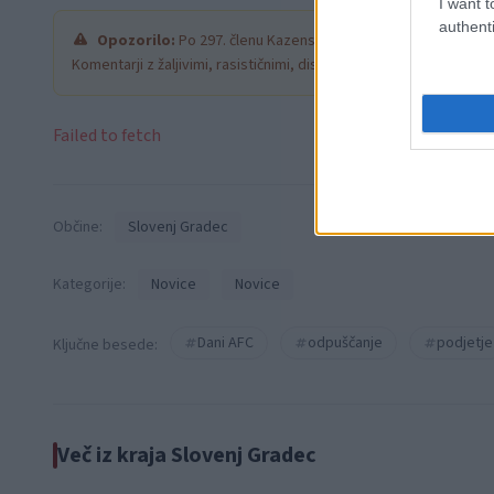
I want t
authenti
Opozorilo:
Po 297. členu Kazenskega zakonika je posamezni
Komentarji z žaljivimi, rasističnimi, diskriminatornimi ali nezako
Failed to fetch
Občine:
Slovenj Gradec
Kategorije:
Novice
Novice
Dani AFC
odpuščanje
podjetje
Ključne besede:
Več iz kraja Slovenj Gradec