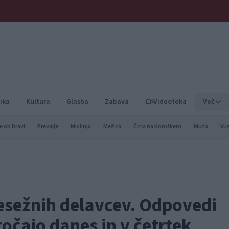
ika
Kultura
Glasba
Zabava
Videoteka
Več
e ob Dravi
Prevalje
Mislinja
Mežica
Črna na Koroškem
Muta
Vu
resežnih delavcev. Odpovedi
ročajo danes in v četrtek