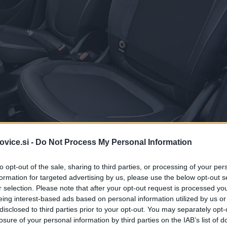
vice.si -
Do Not Process My Personal Information
to opt-out of the sale, sharing to third parties, or processing of your per
formation for targeted advertising by us, please use the below opt-out s
r selection. Please note that after your opt-out request is processed y
Simbolična fotografija
|
eing interest-based ads based on personal information utilized by us or
disclosed to third parties prior to your opt-out. You may separately opt-
delava odkrojkov usnjenih sedežnih prevlek za avtomobile
losure of your personal information by third parties on the IAB’s list of