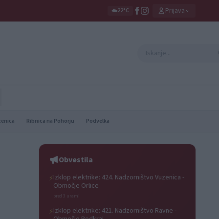
Prijava
☁️
22°C
zenica
Ribnica na Pohorju
Podvelka
Obvestila
Izklop elektrike: 424. Nadzorništvo Vuzenica -
⚡
Območje Orlice
pred 3 urami
Izklop elektrike: 421. Nadzorništvo Ravne -
⚡