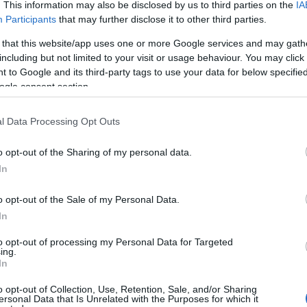
. This information may also be disclosed by us to third parties on the
IA
adi zastoja v avtomobilski industriji že drugič letos na
Participants
that may further disclose it to other third parties.
koli 50 delavcev.
 that this website/app uses one or more Google services and may gath
including but not limited to your visit or usage behaviour. You may click 
 to Google and its third-party tags to use your data for below specifi
ogle consent section.
zdaj, je večji del žensk, sicer pa imajo večinoma enomesečni
edni rok. Odpuščanja so doletela zaposlene v celotnem podjet
l Data Processing Opt Outs
o opt-out of the Sharing of my personal data.
In
tudi tisti, ki so podjetje že zapustili, bodo dobili
l direktor. Po njegovih podatkih so si mnogi tudi že našli nov
o opt-out of the Sale of my Personal Data.
In
 Koroškem veliko
. Presežni delavci so sicer do izteka
to opt-out of processing my Personal Data for Targeted
li izobraževanja za pridobivanje različnih kompetenc, ki bod
ing.
In
l direktor.
o opt-out of Collection, Use, Retention, Sale, and/or Sharing
ersonal Data that Is Unrelated with the Purposes for which it