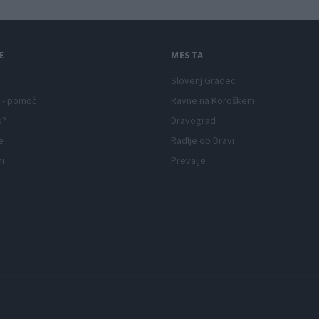
E
MESTA
Slovenj Gradec
 - pomoč
Ravne na Koroškem
p?
Dravograd
e
Radlje ob Dravi
ni
Prevalje