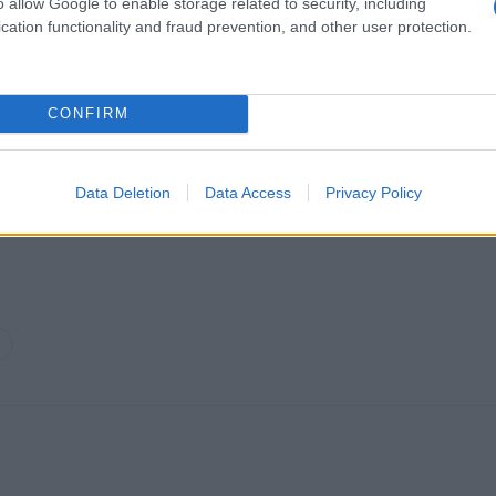
o allow Google to enable storage related to security, including
cation functionality and fraud prevention, and other user protection.
k kazensko odgovoren za javno spodbujanje sovraštva, nasilja ali nestrpno
nitimi vsebinami bodo odstranjeni.
Pravila komentiranja →
CONFIRM
Data Deletion
Data Access
Privacy Policy