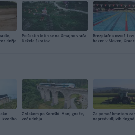
padle,
Po šestih letih se na Gmajno vrača
Brezplačna osvežitev: 
rez dežja
Dežela škratov
bazen v Slovenj Gradc
Ravnah
kako
Z vlakom po Koroški: Manj gneče,
Za pomoč kmetom zar
in izvedbo
več udobja
nepredvidljivih dogod
115.000 evrov sredste