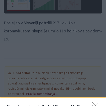
Doslej so v Sloveniji potrdili 2171 okužb s
koronavirusom, skupaj je umrlo 119 bolnikov s covidom-
19.
Opozorilo:
Po 297. členu Kazenskega zakonika je
posameznik kazensko odgovoren za javno spodbujanje
sovraštva, nasilja ali nestrpnosti. Komentarji z žaljivimi,
rasističnimi, diskriminatornimi ali nezakonitimi vsebinami bodo
odstranjeni.
Pravila komentiranja →