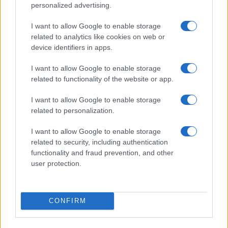
personalized advertising.
Plohe in nevihte bodo do
V Črni na Koroškem se začenja
večera zajele večji del države
jubilejni 70. Koroški turistični
teden s kar 70 dogodki
I want to allow Google to enable storage
related to analytics like cookies on web or
device identifiers in apps.
I want to allow Google to enable storage
related to functionality of the website or app.
Koncert skupine Delta Riff na
Avgust v Kinu Kulturnega doma
Festivalu SHOTS prestavljen na
Slovenj Gradec: Filmske
I want to allow Google to enable storage
jutri
premiere, napete zgodbe in
related to personalization.
počitniški kino
Obvestila
I want to allow Google to enable storage
related to security, including authentication
Izklop elektrike: 424. Nadzorništvo Vuzenica - Območje Orlice
⚡
functionality and fraud prevention, and other
pred 15 urami
user protection.
Izklop elektrike: 421. Nadzorništvo Ravne - Območje Podkraj
⚡
pred 15 urami
Izklop elektrike: 423. Nadzorništvo Vuzenica - Območje Mute
⚡
CONFIRM
pred 15 urami
Izklop elektrike: 420. Nadzorništvo Vuzenica - Območje
⚡