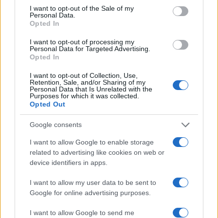
consent section.
I want to opt-out of the Sale of my
Personal Data.
Koncert skupine Delta Riff na
Avgust v Kinu Kulturnega doma
Opted In
Festivalu SHOTS prestavljen na
Slovenj Gradec: Filmske
jutri
premiere, napete zgodbe in
I want to opt-out of processing my
počitniški kino
Personal Data for Targeted Advertising.
Opted In
I want to opt-out of Collection, Use,
Retention, Sale, and/or Sharing of my
Personal Data that Is Unrelated with the
Purposes for which it was collected.
Freestyle navdušuje s poletno
Vlom v hišo pri Slovenj Gradcu,
Opted Out
prilagojenimi cenami koles
lastniki ostali brez orodja in
modema
Google consents
I want to allow Google to enable storage
Več iz kategorije Novice
related to advertising like cookies on web or
device identifiers in apps.
I want to allow my user data to be sent to
Google for online advertising purposes.
I want to allow Google to send me