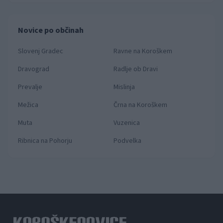
Novice po občinah
Slovenj Gradec
Ravne na Koroškem
Dravograd
Radlje ob Dravi
Prevalje
Mislinja
Mežica
Črna na Koroškem
Muta
Vuzenica
Ribnica na Pohorju
Podvelka