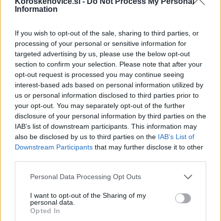
Koroskenovice.si -
Do Not Process My Personal
Failed to fetch
Information
If you wish to opt-out of the sale, sharing to third parties, or
processing of your personal or sensitive information for
Občine:
Slovenj Gradec
Dravograd
targeted advertising by us, please use the below opt-out
section to confirm your selection. Please note that after your
Ravne na Koroškem
Radlje ob Dravi
opt-out request is processed you may continue seeing
interest-based ads based on personal information utilized by
Kategorije:
Novice
Novice
Novice
Novice
us or personal information disclosed to third parties prior to
your opt-out. You may separately opt-out of the further
disclosure of your personal information by third parties on the
koronavirus
Ključne besede:
IAB’s list of downstream participants. This information may
also be disclosed by us to third parties on the
IAB’s List of
Downstream Participants
that may further disclose it to other
third parties.
Več iz kraja Slovenj Gradec
Please note that this website/app uses one or more Google
Personal Data Processing Opt Outs
services and may gather and store information including but
not limited to your visit or usage behaviour. You may click to
I want to opt-out of the Sharing of my
personal data.
grant or deny consent to Google and its third-party tags to
Opted In
use your data for below specified purposes in below Google