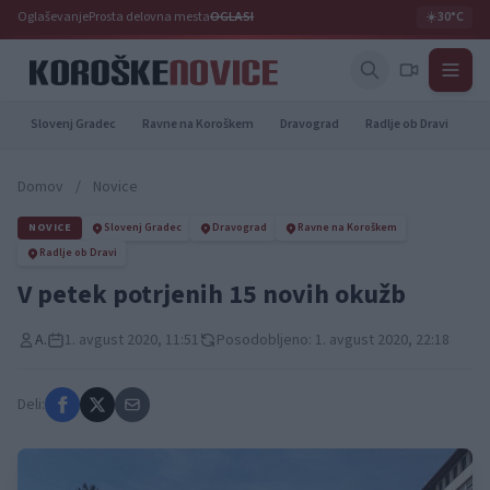
Oglaševanje
Prosta delovna mesta
OGLASI
☀️
30°C
Slovenj Gradec
Ravne na Koroškem
Dravograd
Radlje ob Dravi
Pr
Domov
/
Novice
NOVICE
Slovenj Gradec
Dravograd
Ravne na Koroškem
Radlje ob Dravi
V petek potrjenih 15 novih okužb
A.
1. avgust 2020, 11:51
Posodobljeno: 1. avgust 2020, 22:18
Deli: