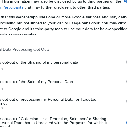
. This information may also be disclosed by us to third parties on the
IA
Participants
that may further disclose it to other third parties.
i živi na Dunaju. Vsa leta mu je pošiljala denar v dobri veri,
 that this website/app uses one or more Google services and may gath
including but not limited to your visit or usage behaviour. You may click 
tvaril družino. Nekega dne pa nečak dobi telegram, v katerem
 to Google and its third-party tags to use your data for below specifi
egovo družino. Maks je v veliki zadregi, saj je teti pošiljal
ogle consent section.
bi se pretvarjala, da je njegova žena. Teta Rozamunda je ze
l Data Processing Opt Outs
i spoznati tudi njunega otroka. Toda kje dobiti otroka kar č
o opt-out of the Sharing of my personal data.
profesor, ki želi Ernestino poprositi za roko.
In
o opt-out of the Sale of my Personal Data.
eta 1920, je besedilo dunajskega dramatika
Josefa Hostasc
In
lius Horst
. Veseloigra je bila priljubljena med amaterskimi
to opt-out of processing my Personal Data for Targeted
ing.
n 1930, zlasti v manjših mestih in na podeželju.
In
o opt-out of Collection, Use, Retention, Sale, and/or Sharing
ersonal Data that Is Unrelated with the Purposes for which it
Preizk
lected.