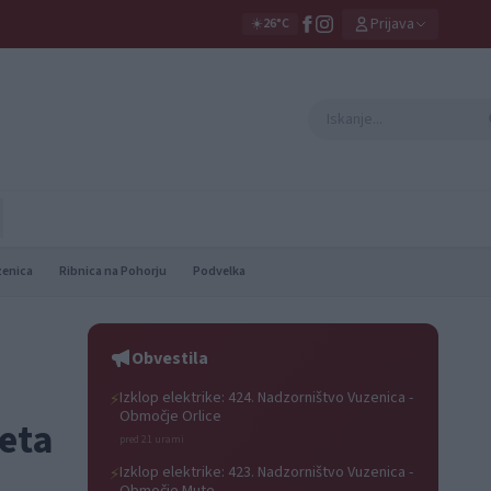
Prijava
☀️
26°C
zenica
Ribnica na Pohorju
Podvelka
Obvestila
Izklop elektrike: 424. Nadzorništvo Vuzenica -
⚡
Območje Orlice
Teta
pred 21 urami
Izklop elektrike: 423. Nadzorništvo Vuzenica -
⚡