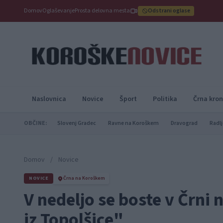
Domov
Oglaševanje
Prosta delovna mesta
Odstrani oglase
Naslovnica
Novice
Šport
Politika
Črna kron
OBČINE:
Slovenj Gradec
Ravne na Koroškem
Dravograd
Radlj
Domov
/
Novice
NOVICE
Črna na Koroškem
V nedeljo se boste v Črni 
iz Topolšice"