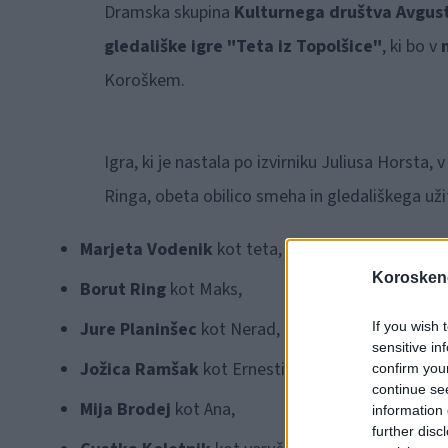
Dramska skupina
Kulturnega društva Avgust
gledališke igre "Teta iz Topolšice"
, ki bo v
Koroškem.
Igra, ki je nastala po izvirniku Juliusa Horsta
Ringa, obeta obilico smeha in gledališkega uži
Marjeta Vodenik
kot teta,
Koroskeno
Borut Ring
kot Maks,
Jure Planinšec
kot Nerad,
If you wish 
sensitive in
Jožica Ramšak
kot Ernestina,
confirm you
continue se
Mija Brodej
kot Ana,
information 
further disc