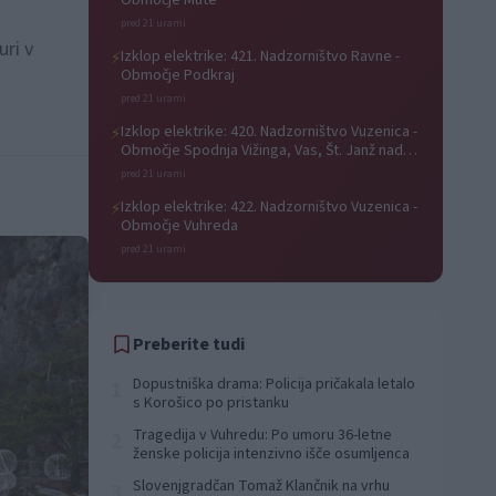
Območje Mute
pred 21 urami
uri v
Izklop elektrike: 421. Nadzorništvo Ravne -
⚡
Območje Podkraj
pred 21 urami
Izklop elektrike: 420. Nadzorništvo Vuzenica -
⚡
Območje Spodnja Vižinga, Vas, Št. Janž nad
Radljami, Suhi Vrh, Dobrava
pred 21 urami
Izklop elektrike: 422. Nadzorništvo Vuzenica -
⚡
Območje Vuhreda
pred 21 urami
Preberite tudi
Dopustniška drama: Policija pričakala letalo
1
s Korošico po pristanku
Tragedija v Vuhredu: Po umoru 36-letne
2
ženske policija intenzivno išče osumljenca
Slovenjgradčan Tomaž Klančnik na vrhu
3