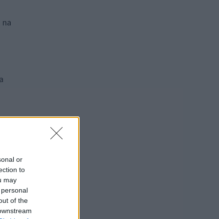
 na
a
sonal or
ection to
ou may
 personal
out of the
 downstream