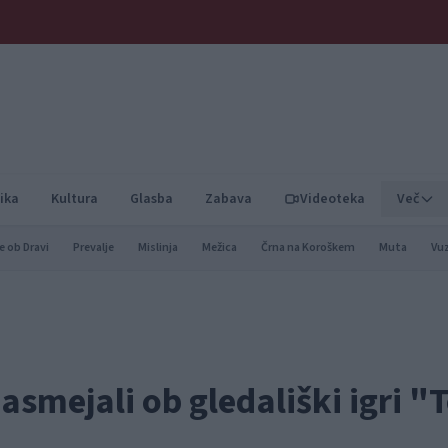
ika
Kultura
Glasba
Zabava
Videoteka
Več
e ob Dravi
Prevalje
Mislinja
Mežica
Črna na Koroškem
Muta
Vu
nasmejali ob gledališki igri "