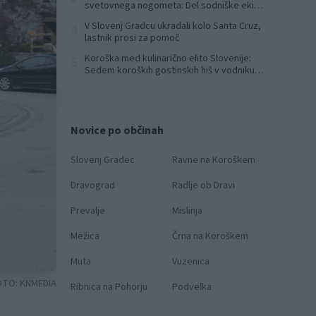
svetovnega nogometa: Del sodniške ekipe
za finale svetovnega prvenstva
V Slovenj Gradcu ukradali kolo Santa Cruz,
4
lastnik prosi za pomoč
Koroška med kulinarično elito Slovenije:
5
Sedem koroških gostinskih hiš v vodniku
Falstaff 2026
Novice po občinah
Slovenj Gradec
Ravne na Koroškem
Dravograd
Radlje ob Dravi
Prevalje
Mislinja
Mežica
Črna na Koroškem
Muta
Vuzenica
OTO:
KNMEDIA
Ribnica na Pohorju
Podvelka