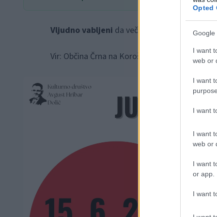
Opted 
Vljudno vabljeni
da večer preživite v smehu.
Google 
I want t
Vir: Občina Črna na Koroškem
web or d
I want t
purpose
I want 
I want t
web or d
I want t
or app.
I want t
I want t