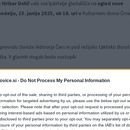
 Hribar Dolič
vabi vse ljubitelje gledališča na
ogled nove
nedeljo, 15. junija 2025, ob 18. uri v
Kulturnem domu Črna
, v prevodu Davida Vidmarja Čeru in pod režijsko taktirko Borut
tka. V glavnih vlogah bodo nastopili:
vice.si -
Do Not Process My Personal Information
to opt-out of the sale, sharing to third parties, or processing of your per
formation for targeted advertising by us, please use the below opt-out s
r selection. Please note that after your opt-out request is processed y
eing interest-based ads based on personal information utilized by us or
disclosed to third parties prior to your opt-out. You may separately opt-
losure of your personal information by third parties on the IAB’s list of