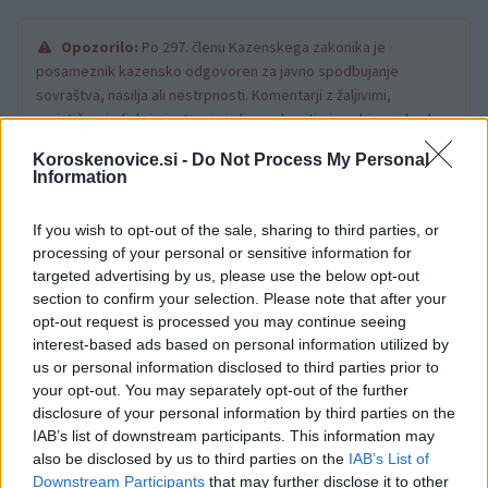
Opozorilo:
Po 297. členu Kazenskega zakonika je
posameznik kazensko odgovoren za javno spodbujanje
sovraštva, nasilja ali nestrpnosti. Komentarji z žaljivimi,
rasističnimi, diskriminatornimi ali nezakonitimi vsebinami bodo
odstranjeni.
Pravila komentiranja →
Koroskenovice.si -
Do Not Process My Personal
Information
Failed to fetch
If you wish to opt-out of the sale, sharing to third parties, or
processing of your personal or sensitive information for
targeted advertising by us, please use the below opt-out
section to confirm your selection. Please note that after your
Občine:
Slovenj Gradec
Dravograd
opt-out request is processed you may continue seeing
Ravne na Koroškem
Radlje ob Dravi
Mislinja
interest-based ads based on personal information utilized by
us or personal information disclosed to third parties prior to
Prevalje
Mežica
Črna na Koroškem
Vuzenica
your opt-out. You may separately opt-out of the further
disclosure of your personal information by third parties on the
Muta
Ribnica na Pohorju
IAB’s list of downstream participants. This information may
also be disclosed by us to third parties on the
IAB’s List of
Kategorije:
Novice
Novice
Novice
Novice
Downstream Participants
that may further disclose it to other