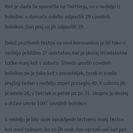
Kot je vlada še sporočila na Twitterju, so v nedeljo iz
bolnišnic v domačo oskrbo odpustili 29 covidnih
bolnikov. Dan prej so jih odpustili 39.
Delež pozitivnih testov na novi koronavirus je bil tako v
nedeljo približno 27-odstoten, kar je skoraj tri odstotne
točke manj kot v soboto. Število umrlih covidnih
bolnikov pa je tako kot v ponedeljek, torek in sredo
prejšnji teden v nedeljo zopet preseglo 40. V soboto jih
je umrlo 26, v četrtek in petek pa po 31. Skupno je doslej
v državi umrlo 1097 covidnih bolnikov.
V nedeljo je bilo sicer opravljenih bistveno manj testov
kot med tednom, ko so jih vsak dan opravili več kot pet