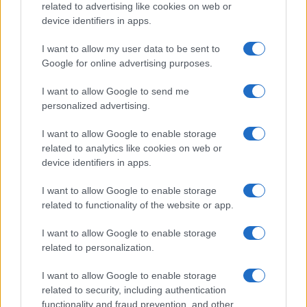
vrati, zagotovite si svojo
Aqualatio prilagojeno
related to advertising like cookies on web or
vstopnico pravočasno
vremenskim razmeram
device identifiers in apps.
I want to allow my user data to be sent to
Več iz kategorije Novice
Google for online advertising purposes.
I want to allow Google to send me
personalized advertising.
I want to allow Google to enable storage
related to analytics like cookies on web or
device identifiers in apps.
Nevarna najdba v Dravogradu:
(VIDEO in FOTO) Novo padel
Odstranili 88-milimetrsko
igrišče v Vuzenici: Naj se
I want to allow Google to enable storage
granato
odštevanje do prvega servisa
related to functionality of the website or app.
začne
I want to allow Google to enable storage
related to personalization.
I want to allow Google to enable storage
Pred nami še dva zelo vroča
Brezplačna osvežitev: Skočite v
related to security, including authentication
dneva, v petek osvežitev
bazen v Slovenj Gradcu in na
Ravnah
functionality and fraud prevention, and other