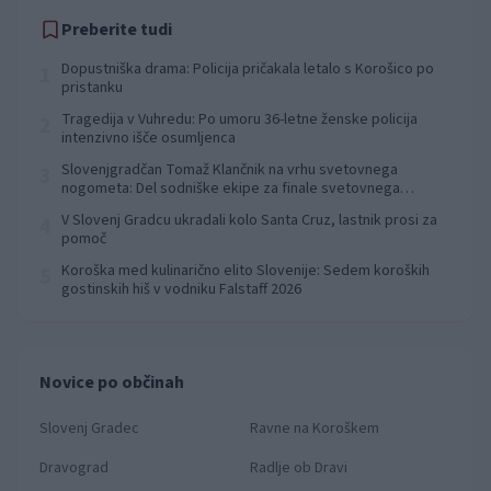
Preberite tudi
Dopustniška drama: Policija pričakala letalo s Korošico po
1
pristanku
Tragedija v Vuhredu: Po umoru 36-letne ženske policija
2
intenzivno išče osumljenca
Slovenjgradčan Tomaž Klančnik na vrhu svetovnega
3
nogometa: Del sodniške ekipe za finale svetovnega
prvenstva
V Slovenj Gradcu ukradali kolo Santa Cruz, lastnik prosi za
4
pomoč
Koroška med kulinarično elito Slovenije: Sedem koroških
5
gostinskih hiš v vodniku Falstaff 2026
Novice po občinah
Slovenj Gradec
Ravne na Koroškem
Dravograd
Radlje ob Dravi