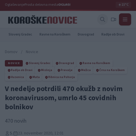
Oglaševanje
Prosta delovna mesta
OGLASI
☀️
15°C
Slovenj Gradec
Ravne na Koroškem
Dravograd
Radlje ob Dravi
Pr
Domov
/
Novice
NOVICE
Slovenj Gradec
Dravograd
Ravne na Koroškem
Radlje ob Dravi
Mislinja
Prevalje
Mežica
Črna na Koroškem
Vuzenica
Muta
Ribnica na Pohorju
V nedeljo potrdili 470 okužb z novim
koronavirusom, umrlo 45 covidnih
bolnikov
470 novih
S.
23. november 2020, 12:01