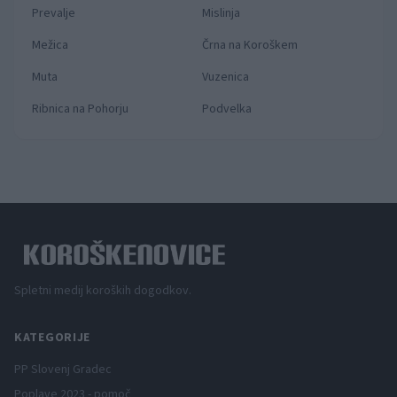
Prevalje
Mislinja
Mežica
Črna na Koroškem
Muta
Vuzenica
Ribnica na Pohorju
Podvelka
Spletni medij koroških dogodkov.
KATEGORIJE
PP Slovenj Gradec
Poplave 2023 - pomoč