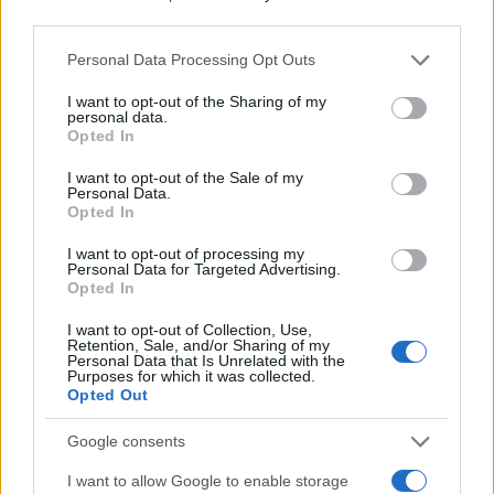
third parties.
Novice
Please note that this website/app uses one or more Google
Personal Data Processing Opt Outs
services and may gather and store information including but
not limited to your visit or usage behaviour. You may click to
I want to opt-out of the Sharing of my
personal data.
grant or deny consent to Google and its third-party tags to
Več iz kraja Slovenj Gradec
Opted In
use your data for below specified purposes in below Google
consent section.
I want to opt-out of the Sale of my
Personal Data.
Opted In
I want to opt-out of processing my
Personal Data for Targeted Advertising.
Opted In
Brezplačna osvežitev: Skočite v
Pol stoletja glasbe na tromeji:
bazen v Slovenj Gradcu in na
Graška Gora obeležuje 50.
I want to opt-out of Collection, Use,
Retention, Sale, and/or Sharing of my
Ravnah
jubilejni festival narodno-
Personal Data that Is Unrelated with the
zabavne glasbe
Purposes for which it was collected.
Opted Out
Google consents
I want to allow Google to enable storage
Nogometni spektakel je pred
Obratovanje bazenov