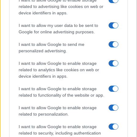
I want to allow Google to enable storage
booking
hoteli
platforma
Ključne besede:
related to advertising like cookies on web or
device identifiers in apps.
potovanja
tožba
I want to allow my user data to be sent to
Google for online advertising purposes.
I want to allow Google to send me
Več iz kategorije Novice
personalized advertising.
I want to allow Google to enable storage
related to analytics like cookies on web or
device identifiers in apps.
I want to allow Google to enable storage
V OTP banki opozarjajo na
V torek ob nespremenjenih
related to functionality of the website or app.
zlorabe plačilnih kartic s
dajatvah občutna pocenitev
skimmingom
goriv
I want to allow Google to enable storage
related to personalization.
I want to allow Google to enable storage
related to security, including authentication