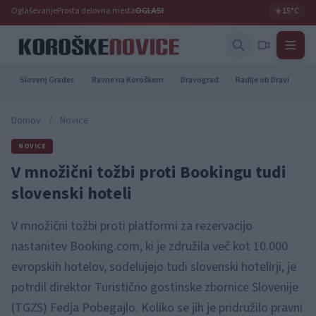
Oglaševanje
Prosta delovna mesta
OGLASI
☀️
15°C
Slovenj Gradec
Ravne na Koroškem
Dravograd
Radlje ob Dravi
Pr
Domov
/
Novice
NOVICE
V množični tožbi proti Bookingu tudi
slovenski hoteli
V množični tožbi proti platformi za rezervacijo
nastanitev Booking.com, ki je združila več kot 10.000
evropskih hotelov, sodelujejo tudi slovenski hotelirji, je
potrdil direktor Turistično gostinske zbornice Slovenije
(TGZS) Fedja Pobegajlo. Koliko se jih je pridružilo pravni