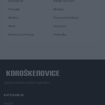
Dravograd
Radlje ob Dravi
Prevalje
Mislinja
Mežica
Črna na Koroškem
Muta
Vuzenica
Ribnica na Pohorju
Podvelka
Spletni medij koroških dogodkov.
KATEGORIJE
DeSUS