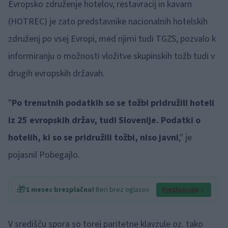
Evropsko združenje hotelov, restavracij in kavarn
(HOTREC) je zato predstavnike nacionalnih hotelskih
združenj po vsej Evropi, med njimi tudi TGZS, pozvalo k
informiranju o možnosti vložitve skupinskih tožb tudi v
drugih evropskih državah.
"
Po trenutnih podatkih so se tožbi pridružili hoteli
iz 25 evropskih držav, tudi Slovenije. Podatki o
hotelih, ki so se pridružili tožbi, niso javni
," je
pojasnil Pobegajlo.
🎁
1 mesec brezplačno!
Beri brez oglasov
Preizkusi zdaj
V središču spora so torej paritetne klavzule oz. tako