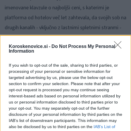
imenovane klavzule o najboljši ceni, s katerimi je
platforma od hotelov več let zahtevala, da svojih sob na
drugih kanalih - vključno z lastnimi spletnimi stranmi -
ne smejo ponujati po nižjih cenah kot na Bookingu.
Koroskenovice.si -
Do Not Process My Personal
Information
Booking.com naj bi na ta način spodkopaval nadzor
hotelov nad cenami, omejeval konkurenco in
If you wish to opt-out of the sale, sharing to third parties, or
processing of your personal or sensitive information for
odvračal goste od neposrednih rezervacij.
targeted advertising by us, please use the below opt-out
section to confirm your selection. Please note that after your
Hotelirji po navedbah HOTREC zahtevajo odškodnino
opt-out request is processed you may continue seeing
interest-based ads based on personal information utilized by
za obdobje od 2004 do 2024.
us or personal information disclosed to third parties prior to
your opt-out. You may separately opt-out of the further
disclosure of your personal information by third parties on the
Booking.com medtem tožbi nasprotuje in očitke
IAB’s list of downstream participants. This information may
zavrača.
also be disclosed by us to third parties on the
IAB’s List of