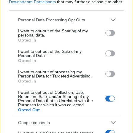
Downstream Participants
that may further disclose it to other
third parties.
Vir: STA
Please note that this website/app uses one or more Google
Personal Data Processing Opt Outs
services and may gather and store information including but
not limited to your visit or usage behaviour. You may click to
I want to opt-out of the Sharing of my
personal data.
grant or deny consent to Google and its third-party tags to
Opted In
use your data for below specified purposes in below Google
consent section.
I want to opt-out of the Sale of my
Opozorilo:
Po 297. členu Kazenskega zakonika je
Personal Data.
posameznik kazensko odgovoren za javno spodbujanje
Opted In
sovraštva, nasilja ali nestrpnosti. Komentarji z žaljivimi,
rasističnimi, diskriminatornimi ali nezakonitimi vsebinami bodo
I want to opt-out of processing my
Personal Data for Targeted Advertising.
odstranjeni.
Pravila komentiranja →
Opted In
I want to opt-out of Collection, Use,
Failed to fetch
Retention, Sale, and/or Sharing of my
Personal Data that Is Unrelated with the
Purposes for which it was collected.
Opted Out
Kategorije:
Novice
Google consents