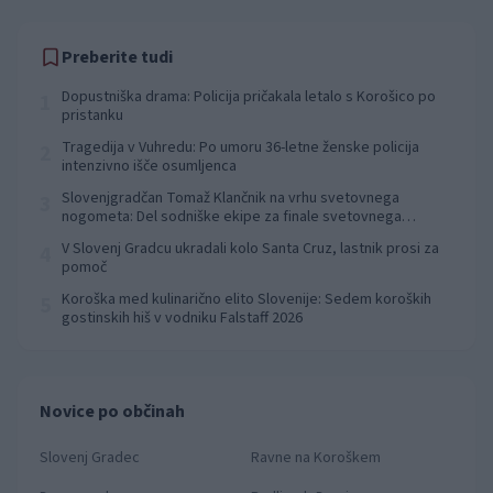
Preberite tudi
Dopustniška drama: Policija pričakala letalo s Korošico po
1
pristanku
Tragedija v Vuhredu: Po umoru 36-letne ženske policija
2
intenzivno išče osumljenca
Slovenjgradčan Tomaž Klančnik na vrhu svetovnega
3
nogometa: Del sodniške ekipe za finale svetovnega
prvenstva
V Slovenj Gradcu ukradali kolo Santa Cruz, lastnik prosi za
4
pomoč
Koroška med kulinarično elito Slovenije: Sedem koroških
5
gostinskih hiš v vodniku Falstaff 2026
Novice po občinah
Slovenj Gradec
Ravne na Koroškem