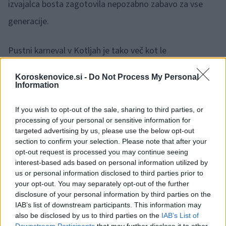
izvajalca bosta zagotovila nepozabno zabavo za vse
generacije.
Pustni karneval v Kotljah je tako več kot le
tradicionalna prireditev
. Je priložnost za druženje,
Koroskenovice.si -
Do Not Process My Personal
smeh, dobro hrano ter odlično glasbo. Zagotovo bo
Information
privabil številne obiskovalce, ki si želijo doživeti pristno
If you wish to opt-out of the sale, sharing to third parties, or
pustno vzdušje in se prepustiti čarobnosti tega
processing of your personal or sensitive information for
targeted advertising by us, please use the below opt-out
tradicionalnega dogodka na Koroškem.
section to confirm your selection. Please note that after your
1 / 27
opt-out request is processed you may continue seeing
interest-based ads based on personal information utilized by
us or personal information disclosed to third parties prior to
your opt-out. You may separately opt-out of the further
disclosure of your personal information by third parties on the
IAB’s list of downstream participants. This information may
also be disclosed by us to third parties on the
IAB’s List of