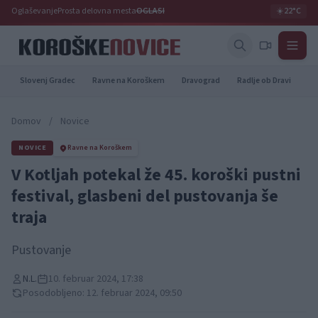
Oglaševanje
Prosta delovna mesta
OGLASI
☀️
22°C
Slovenj Gradec
Ravne na Koroškem
Dravograd
Radlje ob Dravi
Pr
Domov
/
Novice
NOVICE
Ravne na Koroškem
V Kotljah potekal že 45. koroški pustni
festival, glasbeni del pustovanja še
traja
Pustovanje
N.L.
10. februar 2024, 17:38
Posodobljeno: 12. februar 2024, 09:50