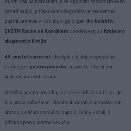
Pustni čas na Koroškem je že v polnem zamahu in eden
izmed najbolj pričakovanih dogodkov je nedvomno
pustni karneval v Kotljah, ki ga organizira
kolektiv
ZKŠTM Ravne na Koroškem
v sodelovanju s
Krajevno
skupnostjo Kotlje.
45. pustni karneval
v Kotljah obljublja nepozabno
doživetje s
pustno povorko
, vozovi ter številnimi
kulinaričnimi dobrotami.
Otroška pustna povorka, ki se je že odvila ob 14. uri, je
bila prava paša za oči. Barvite in domiselne maske ter
krasno okrašeni vozovi so napolnili ulice Kotelj in
pričarali pravo pustno vzdušje.