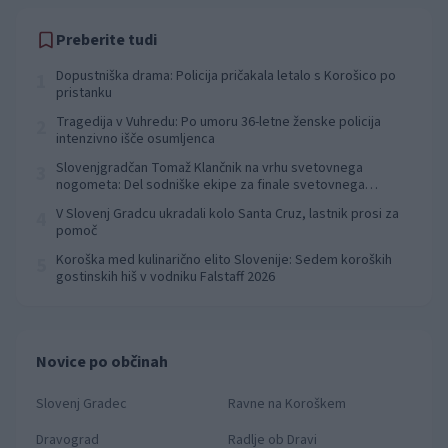
Preberite tudi
Dopustniška drama: Policija pričakala letalo s Korošico po
1
pristanku
Tragedija v Vuhredu: Po umoru 36-letne ženske policija
2
intenzivno išče osumljenca
Slovenjgradčan Tomaž Klančnik na vrhu svetovnega
3
nogometa: Del sodniške ekipe za finale svetovnega
prvenstva
V Slovenj Gradcu ukradali kolo Santa Cruz, lastnik prosi za
4
pomoč
Koroška med kulinarično elito Slovenije: Sedem koroških
5
gostinskih hiš v vodniku Falstaff 2026
Novice po občinah
Slovenj Gradec
Ravne na Koroškem
Dravograd
Radlje ob Dravi