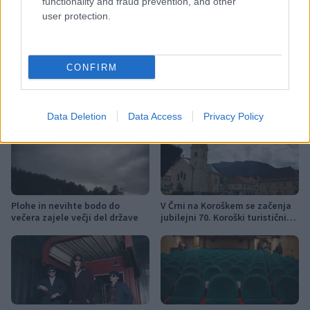
functionality and fraud prevention, and other
user protection.
Koroške reke so opazno upadle,
Z vlakom po Koroški: Manj
zadnja dva tedna skoraj brez
gneče, več udobja
dežja
CONFIRM
Več iz kategorije Novice
Data Deletion
Data Access
Privacy Policy
Plohe in nevihte bodo do
V Črni na Koroškem se začenja
večera zajele večji del države
jubilejni 70. Koroški turistični
teden s kar 70 dogodki