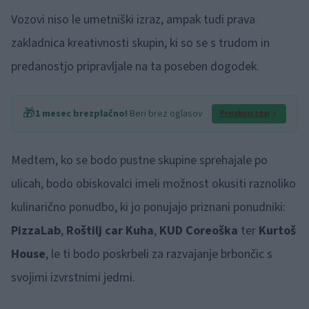
Vozovi niso le umetniški izraz, ampak tudi prava
zakladnica kreativnosti skupin, ki so se s trudom in
predanostjo pripravljale na ta poseben dogodek.
🎁
1 mesec brezplačno!
Beri brez oglasov
Preizkusi zdaj
Medtem, ko se bodo pustne skupine sprehajale po
ulicah, bodo obiskovalci imeli možnost okusiti raznoliko
kulinarično ponudbo, ki jo ponujajo priznani ponudniki:
PizzaLab
,
Roštilj car Kuha
,
KUD Coreoška
ter
Kurtoš
House
, le ti bodo poskrbeli za razvajanje brbončic s
svojimi izvrstnimi jedmi.