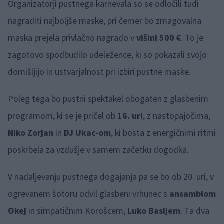
Organizatorji pustnega karnevala so se odločili tudi
nagraditi najboljše maske, pri čemer bo zmagovalna
maska prejela privlačno nagrado v
višini 500 €
. To je
zagotovo spodbudilo udeležence, ki so pokazali svojo
domišljijo in ustvarjalnost pri izbiri pustne maske.
Poleg tega bo pustni spektakel obogaten z glasbenim
programom, ki se je pričel ob
16. uri
, z nastopajočima,
Niko Zorjan
in
DJ Ukac-om
, ki bosta z energičnimi ritmi
poskrbela za vzdušje v samem začetku dogodka.
V nadaljevanju pustnega dogajanja pa se bo ob 20. uri, v
ogrevanem šotoru odvil glasbeni vrhunec s
ansamblom
Okej
in simpatičnim Korošcem,
Luko Basijem
. Ta dva