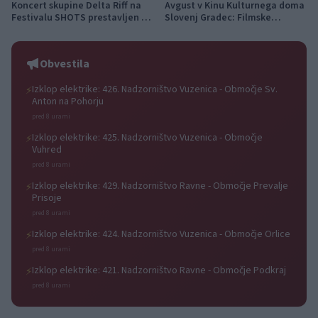
Koncert skupine Delta Riff na
Avgust v Kinu Kulturnega doma
Festivalu SHOTS prestavljen na
Slovenj Gradec: Filmske
jutri
premiere, napete zgodbe in
počitniški kino
Obvestila
Izklop elektrike: 426. Nadzorništvo Vuzenica - Območje Sv.
⚡
Anton na Pohorju
pred 8 urami
Izklop elektrike: 425. Nadzorništvo Vuzenica - Območje
⚡
Vuhred
pred 8 urami
Izklop elektrike: 429. Nadzorništvo Ravne - Območje Prevalje
⚡
Prisoje
pred 8 urami
Izklop elektrike: 424. Nadzorništvo Vuzenica - Območje Orlice
⚡
pred 8 urami
Izklop elektrike: 421. Nadzorništvo Ravne - Območje Podkraj
⚡
pred 8 urami