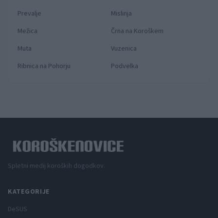
Prevalje
Mislinja
Mežica
Črna na Koroškem
Muta
Vuzenica
Ribnica na Pohorju
Podvelka
Spletni medij koroških dogodkov.
KATEGORIJE
DeSUS