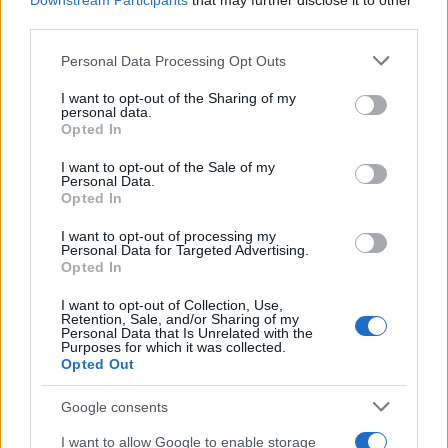
Vir: ZKŠTM Ravne na Koroškem
Downstream Participants
that may further disclose it to other
third parties.
Please note that this website/app uses one or more Google
Personal Data Processing Opt Outs
services and may gather and store information including but
not limited to your visit or usage behaviour. You may click to
I want to opt-out of the Sharing of my
personal data.
grant or deny consent to Google and its third-party tags to
Opted In
use your data for below specified purposes in below Google
Opozorilo:
Po 297. členu Kazenskega zakonika je
consent section.
posameznik kazensko odgovoren za javno spodbujanje
I want to opt-out of the Sale of my
Personal Data.
sovraštva, nasilja ali nestrpnosti. Komentarji z žaljivimi,
Opted In
rasističnimi, diskriminatornimi ali nezakonitimi vsebinami bodo
odstranjeni.
Pravila komentiranja →
I want to opt-out of processing my
Personal Data for Targeted Advertising.
Opted In
Failed to fetch
I want to opt-out of Collection, Use,
Retention, Sale, and/or Sharing of my
Personal Data that Is Unrelated with the
Purposes for which it was collected.
Opted Out
Občine:
Ravne na Koroškem
Google consents
Kategorije:
Novice
Novice
I want to allow Google to enable storage