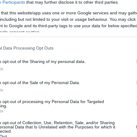
u v bolnišnici. 4 okuženi zaposleni so še v bolniškem staležu
Participants
that may further disclose it to other third parties.
 that this website/app uses one or more Google services and may gath
jajo nove termine za obiskovalce. Naročila sprejemajo na
including but not limited to your visit or usage behaviour. You may click 
 to Google and its third-party tags to use your data for below specifi
k dan od 11. do 13. ure.
ogle consent section.
m parku ali jedilnici, obiskali pa boste lahko tudi nepomič
l Data Processing Opt Outs
sak stanovalec ima lahko naenkrat enega obiskovalca, izjem
o opt-out of the Sharing of my personal data.
In
o opt-out of the Sale of my Personal Data.
 vseh navodil; svojo masko si pravilno namestite na usta i
In
 bomo izmerili tudi telesno temperaturo.
V primeru
to opt-out of processing my Personal Data for Targeted
ing.
 možen.
Obiski v "
sivi in rdeči coni" trenutno še niso mogoči,"
In
dhodnem dogovoru, stanovalci lahko dogovorijo za izh
o opt-out of Collection, Use, Retention, Sale, and/or Sharing
ersonal Data that Is Unrelated with the Purposes for which it
lected.
Out