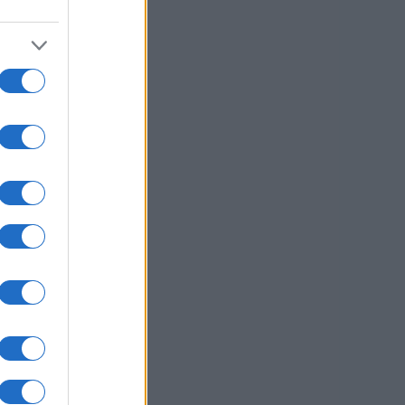
usi zdaj
e,"
u
sti.