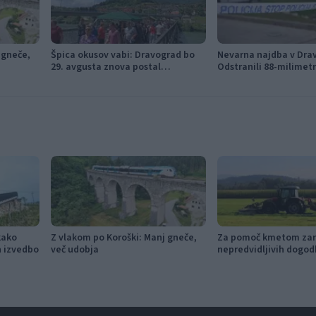
 gneče,
Špica okusov vabi: Dravograd bo
Nevarna najdba v Dra
29. avgusta znova postal
Odstranili 88-milimet
prestolnica ulične kulinarike
kako
Z vlakom po Koroški: Manj gneče,
Za pomoč kmetom zar
in izvedbo
več udobja
nepredvidljivih dogod
115.000 evrov sredste