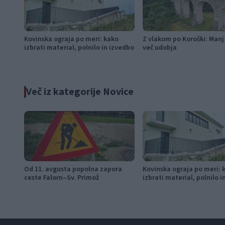
Kovinska ograja po meri: kako
Z vlakom po Koroški: Manj
izbrati material, polnilo in izvedbo
več udobja
Več iz kategorije Novice
Od 11. avgusta popolna zapora
Kovinska ograja po meri: 
ceste Falorn–Sv. Primož
izbrati material, polnilo 