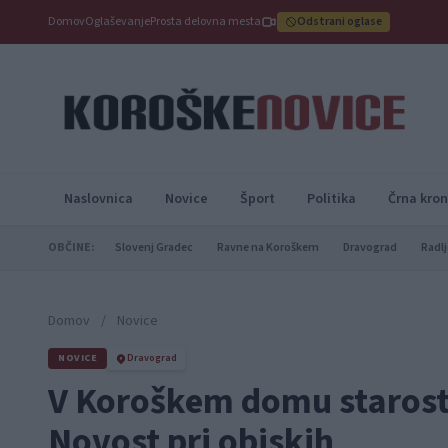
Domov
Oglaševanje
Prosta delovna mesta
Odstrani oglase
Naslovnica
Novice
Šport
Politika
Črna kron
OBČINE:
Slovenj Gradec
Ravne na Koroškem
Dravograd
Radlj
Domov
/
Novice
NOVICE
Dravograd
V Koroškem domu starostn
Novost pri obiskih