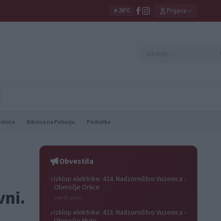
Prijava
☀️
26°C
zenica
Ribnica na Pohorju
Podvelka
Obvestila
Izklop elektrike: 424. Nadzorništvo Vuzenica -
⚡
Območje Orlice
vni.
pred 20 urami
Izklop elektrike: 423. Nadzorništvo Vuzenica -
⚡