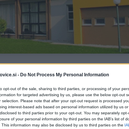
vice.si -
Do Not Process My Personal Information
šnji odvzeti brisi na oddelku, kjer se je pojavila prva okuž
odnji teden,"
so sporočili iz Koroškega doma starostnikov
to opt-out of the sale, sharing to third parties, or processing of your per
formation for targeted advertising by us, please use the below opt-out s
r selection. Please note that after your opt-out request is processed y
eing interest-based ads based on personal information utilized by us or
disclosed to third parties prior to your opt-out. You may separately opt-
losure of your personal information by third parties on the IAB’s list of
omu aktivno okuženih 7 stanovalcev.
V rdeči coni doma je
. This information may also be disclosed by us to third parties on the
IA