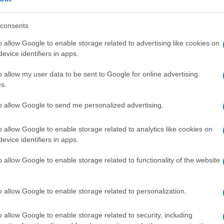
consents
Preizk
o allow Google to enable storage related to advertising like cookies on
evice identifiers in apps.
bro poskrbljeno, zato vam priporočamo, da jim prinašate
o allow my user data to be sent to Google for online advertising
ličinah
. Z željo, da se življenje v domu čimprej vrne v
s.
n upamo na uspešno medsebojno sodelovanje tudi v prihodnj
to allow Google to send me personalized advertising.
doma.
o allow Google to enable storage related to analytics like cookies on
evice identifiers in apps.
valu širjenja virusa precej slabše kot v spomladanskem del
o allow Google to enable storage related to functionality of the website
o allow Google to enable storage related to personalization.
o allow Google to enable storage related to security, including
k kazensko odgovoren za javno spodbujanje sovraštva, nasilja ali nestrpno