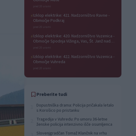
Območje Mute
pred 20 urami
Izklop elektrike: 421. Nadzorništvo Ravne -
⚡
Območje Podkraj
pred 20 urami
Izklop elektrike: 420. Nadzorništvo Vuzenica -
⚡
Območje Spodnja Vižinga, Vas, Št. Janž nad
Radljami, Suhi Vrh, Dobrava
pred 20 urami
Izklop elektrike: 422. Nadzorništvo Vuzenica -
⚡
Območje Vuhreda
pred 20 urami
Preberite tudi
Dopustniška drama: Policija pričakala letalo
1
s Korošico po pristanku
Tragedija v Vuhredu: Po umoru 36-letne
2
ženske policija intenzivno išče osumljenca
Slovenjgradčan Tomaž Klančnik na vrhu
3