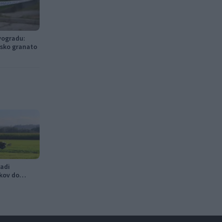
vogradu:
rsko granato
adi
kov do
v