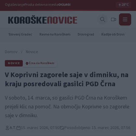
Oglaševanje
Prosta delovna mesta
OGLASI
☀️
28°C
Slovenj Gradec
Ravne na Koroškem
Dravograd
Radlje ob Dravi
Pr
Domov
/
Novice
NOVICE
Črna na Koroškem
V Koprivni zagorele saje v dimniku, na
kraju posredovali gasilci PGD Črna
V soboto, 14. marca, so gasilci PGD Črna na Koroškem
prejeli klic na pomoč. Na območju Koprivne so zagorele
saje v dimniku.
A.T.
15. marec 2026, 07:50
Posodobljeno: 15. marec 2026, 07:56