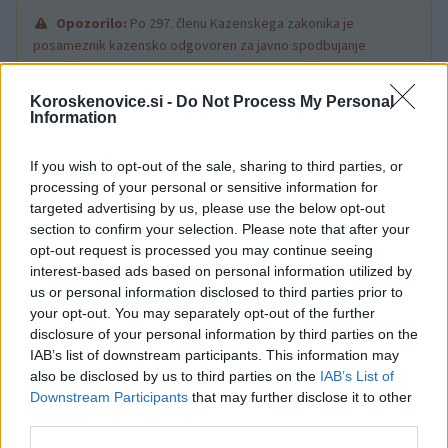
Opozorilo:
Po 297. členu Kazenskega zakonika je
posameznik kazensko odgovoren za javno spodbujanje
sovraštva, nasilja ali nestrpnosti. Komentarji z žaljivimi,
rasističnimi, diskriminatornimi ali nezakonitimi vsebinami bodo
Koroskenovice.si -
Do Not Process My Personal
odstranjeni.
Pravila komentiranja →
Information
If you wish to opt-out of the sale, sharing to third parties, or
Failed to fetch
processing of your personal or sensitive information for
targeted advertising by us, please use the below opt-out
section to confirm your selection. Please note that after your
opt-out request is processed you may continue seeing
Občine:
Črna na Koroškem
interest-based ads based on personal information utilized by
us or personal information disclosed to third parties prior to
Kategorije:
Novice
your opt-out. You may separately opt-out of the further
disclosure of your personal information by third parties on the
IAB’s list of downstream participants. This information may
dimniški požar
gasilci
Ključne besede:
also be disclosed by us to third parties on the
IAB’s List of
Downstream Participants
that may further disclose it to other
pgd črna na koroškem
Požar
third parties.