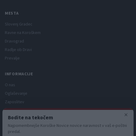
MESTA
Slovenj Gradec
Ravne na Koroškem
Dravograd
Radlje ob Dravi
Prevalje
INFORMACIJE
O nas
Oglaševanje
Zaposlitev
Pravno obvestilo
×
Bodite na tekočem
Zasebnost in piškotki
Najpomembnejše Koroške Novice novice naravnost v vaš e-poštni
Storitve
predal.