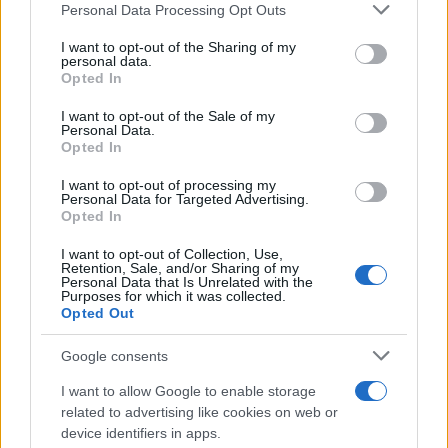
Please note that this website/app uses one or more Google
Personal Data Processing Opt Outs
services and may gather and store information including but
not limited to your visit or usage behaviour. You may click to
I want to opt-out of the Sharing of my
Več iz kraja Črna na Koroškem
personal data.
grant or deny consent to Google and its third-party tags to
Opted In
use your data for below specified purposes in below Google
consent section.
I want to opt-out of the Sale of my
Personal Data.
Opted In
I want to opt-out of processing my
Personal Data for Targeted Advertising.
(VIDEO) Jon Lihteneger
Sredi noči na 100 kilometrov: v
Opted In
Vidmajer prvi v cilju K24 in novi
Črni na Koroškem štartala
državni prvak
najdaljša preizkušnja K24 Ultra
I want to opt-out of Collection, Use,
Traila
Retention, Sale, and/or Sharing of my
Personal Data that Is Unrelated with the
Purposes for which it was collected.
Opted Out
Google consents
Jutri spremenjen prometni
V Črni na Koroškem se začenja
režim zaradi izvedbe prireditve
jubilejni 70. Koroški turistični
I want to allow Google to enable storage
Kmečki dan v Črni
teden s kar 70 dogodki
related to advertising like cookies on web or
device identifiers in apps.