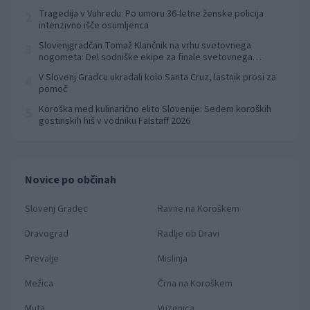
Tragedija v Vuhredu: Po umoru 36-letne ženske policija
2
intenzivno išče osumljenca
Slovenjgradčan Tomaž Klančnik na vrhu svetovnega
3
nogometa: Del sodniške ekipe za finale svetovnega
prvenstva
V Slovenj Gradcu ukradali kolo Santa Cruz, lastnik prosi za
4
pomoč
Koroška med kulinarično elito Slovenije: Sedem koroških
5
gostinskih hiš v vodniku Falstaff 2026
Novice po občinah
Slovenj Gradec
Ravne na Koroškem
Dravograd
Radlje ob Dravi
Prevalje
Mislinja
Mežica
Črna na Koroškem
Muta
Vuzenica