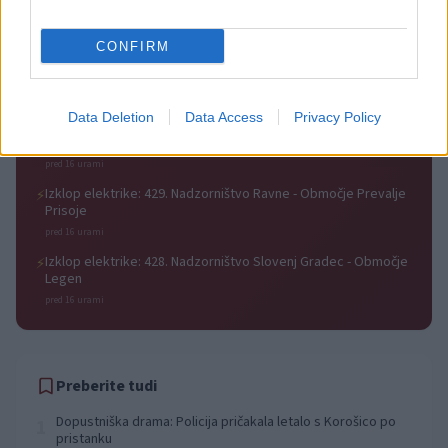
Izklop elektrike: 426. Nadzorništvo Vuzenica - Območje Sv.
⚡
Anton na Pohorju
pred 16 urami
CONFIRM
Izklop elektrike: 425. Nadzorništvo Vuzenica - Območje
⚡
Vuhred
pred 16 urami
Data Deletion
Data Access
Privacy Policy
Izklop elektrike: 424. Nadzorništvo Vuzenica - Območje Orlice
⚡
pred 16 urami
Izklop elektrike: 429. Nadzorništvo Ravne - Območje Prevalje
⚡
Prisoje
pred 16 urami
Izklop elektrike: 428. Nadzorništvo Slovenj Gradec - Območje
⚡
Legen
pred 16 urami
Preberite tudi
Dopustniška drama: Policija pričakala letalo s Korošico po
1
pristanku