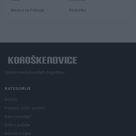
Ribnica na Pohorju
Podvelka
Spletni medij koroških dogodkov.
KATEGORIJE
DeSUS
Poplave 2023 - pomoč
Kam na potep?
Dobro počutje
Korošci v tujini