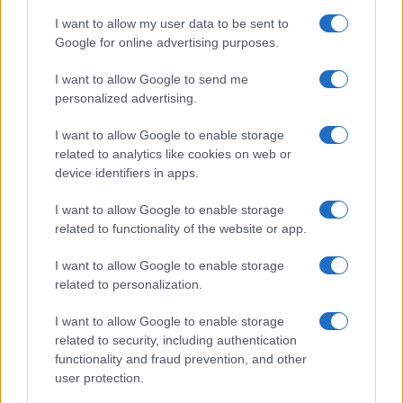
Več iz kategorije Novice
I want to allow my user data to be sent to
Google for online advertising purposes.
I want to allow Google to send me
personalized advertising.
I want to allow Google to enable storage
related to analytics like cookies on web or
V OTP banki opozarjajo na
V torek ob nespremenjenih
device identifiers in apps.
zlorabe plačilnih kartic s
dajatvah občutna pocenitev
skimmingom
goriv
I want to allow Google to enable storage
related to functionality of the website or app.
I want to allow Google to enable storage
related to personalization.
Na Koroško prihaja
Plohe in nevihte bodo do
avtomobilski spektakel:
večera zajele večji del države
I want to allow Google to enable storage
Rohnenje motorjev, dvoboji na
related to security, including authentication
progah in atraktivni Car Meet
functionality and fraud prevention, and other
Obvestila
user protection.