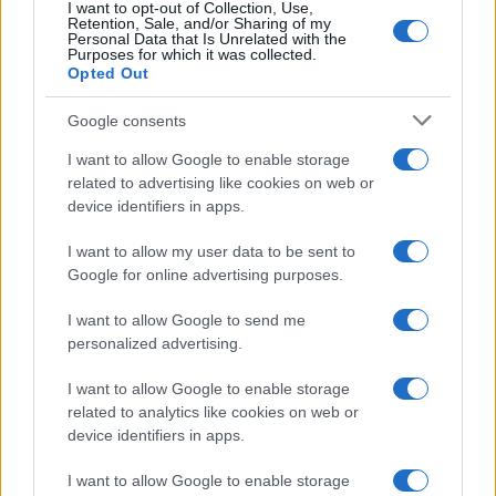
I want to opt-out of Collection, Use,
Retention, Sale, and/or Sharing of my
Personal Data that Is Unrelated with the
Purposes for which it was collected.
Opted Out
Google consents
Obiščite
Hišo Pep's
na prelepem Svetinjskem bregu in
I want to allow Google to enable storage
spoznajte odlično lokalno
kulinariko
, ki jo najlepše
related to advertising like cookies on web or
device identifiers in apps.
dopolnijo vrhunska vina tamkajšnjega okoliša. Potrudili
se bodo, da vam bo Prlekija ostala v najlepšem
I want to allow my user data to be sent to
Google for online advertising purposes.
spominu.
I want to allow Google to send me
personalized advertising.
I want to allow Google to enable storage
related to analytics like cookies on web or
device identifiers in apps.
Opozorilo:
Po 297. členu Kazenskega zakonika je
posameznik kazensko odgovoren za javno spodbujanje
I want to allow Google to enable storage
sovraštva, nasilja ali nestrpnosti. Komentarji z žaljivimi,