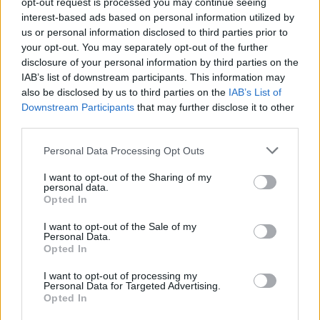
opt-out request is processed you may continue seeing
interest-based ads based on personal information utilized by
Kot turistična kmetija stremijo k temu, da so njihovi
us or personal information disclosed to third parties prior to
zajtrki res domači
. Poleg domačih mesnin, marmelad,
your opt-out. You may separately opt-out of the further
disclosure of your personal information by third parties on the
sokov in peciva ponujajo tudi mlečne izdelke z lokalne
IAB’s list of downstream participants. This information may
also be disclosed by us to third parties on the
IAB’s List of
kmetije in se trudijo, da poznajo izvor sestavin, ki jih
Downstream Participants
that may further disclose it to other
ponudijo svojim gostom.
third parties.
Please note that this website/app uses one or more Google
Personal Data Processing Opt Outs
Na kmetiji domuje kar nekaj živali. Konji, poniji, kozice,
services and may gather and store information including but
not limited to your visit or usage behaviour. You may click to
I want to opt-out of the Sharing of my
pujsi, vietnamski pujs, zajčki, muca in kuža. Po dogovoru
personal data.
grant or deny consent to Google and its third-party tags to
Opted In
vas z veseljem spoznajo z njimi in vas popeljejo v svet
use your data for below specified purposes in below Google
consent section.
I want to opt-out of the Sale of my
kmetovanja. Po želji lahko z njimi opravite dnevna
Personal Data.
Opted In
opravila v hlevu in tako še bolje spoznate prebivalce
I want to opt-out of processing my
kmetije.
Personal Data for Targeted Advertising.
1 / 3
Opted In