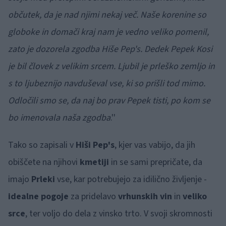
občutek, da je nad njimi nekaj več. Naše korenine so
globoke in domači kraj nam je vedno veliko pomenil,
zato je dozorela zgodba Hiše Pep's. Dedek Pepek Kosi
je bil človek z velikim srcem. Ljubil je prleško zemljo in
s to ljubeznijo navduševal vse, ki so prišli tod mimo.
Odločili smo se, da naj bo prav Pepek tisti, po kom se
bo imenovala naša zgodba
.''
Tako so zapisali v
Hiši Pep's
, kjer vas vabijo, da jih
obiščete na njihovi
kmetiji
in se sami prepričate, da
imajo
Prleki
vse, kar potrebujejo za idilično življenje -
idealne pogoje
za pridelavo
vrhunskih vin
in
veliko
srce
, ter voljo do dela z vinsko trto. V svoji skromnosti