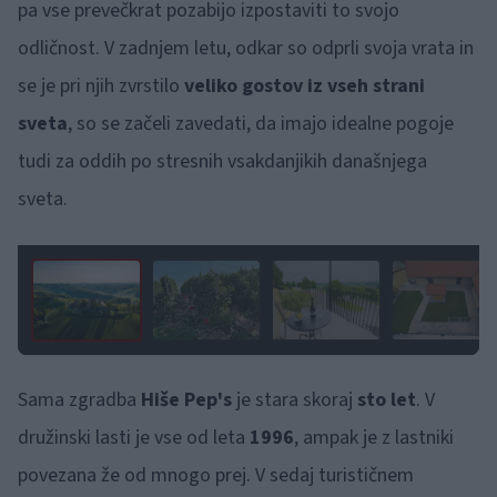
pa vse prevečkrat pozabijo izpostaviti to svojo
odličnost. V zadnjem letu, odkar so odprli svoja vrata in
se je pri njih zvrstilo
veliko gostov iz vseh strani
sveta
, so se začeli zavedati, da imajo idealne pogoje
tudi za oddih po stresnih vsakdanjikih današnjega
sveta.
1 / 6
Sama zgradba
Hiše Pep's
je stara skoraj
sto let
. V
družinski lasti je vse od leta
1996
, ampak je z lastniki
povezana že od mnogo prej. V sedaj turističnem