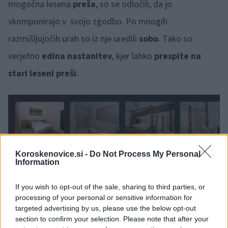
mogočna lesena
preša
, so se odločili, da jo
vkomponirajo v svojo zgodbo. Po mnogih
razmišljujočih urah so iz nje uredili
sobo
. Tako so
verjetno
edina nastanitev
, kjer lahko
prespite na
stari leseni preši
.
1 / 5
Koroskenovice.si -
Do Not Process My Personal
Information
Nočitev na stari preši je postala tudi zanimiva kot izbira
za darilo za tiste, ki so videli že veliko, ampak jih s tem
If you wish to opt-out of the sale, sharing to third parties, or
processing of your personal or sensitive information for
še vedno lahko presenetite. Tako pri Hiši Pep's dobite
targeted advertising by us, please use the below opt-out
tudi
darilne bone
za nočitve z zajtrkom.
section to confirm your selection. Please note that after your