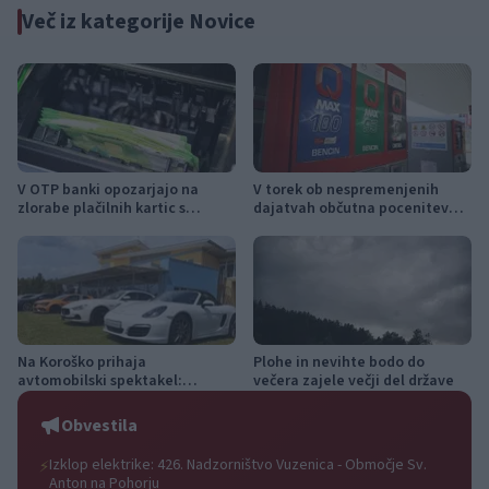
Več iz kategorije Novice
V OTP banki opozarjajo na
V torek ob nespremenjenih
zlorabe plačilnih kartic s
dajatvah občutna pocenitev
skimmingom
goriv
Na Koroško prihaja
Plohe in nevihte bodo do
avtomobilski spektakel:
večera zajele večji del države
Rohnenje motorjev, dvoboji na
progah in atraktivni Car Meet
Obvestila
Izklop elektrike: 426. Nadzorništvo Vuzenica - Območje Sv.
⚡
Anton na Pohorju