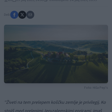
I.H.
13. julij 2023, 14:00
Posodobljeno: 14. julij 2023, 16:59
Deli:
Foto: Hiša Pep's
''Živeti na tem prelepem koščku zemlje je privilegij. Ko
stojiš med prelepimi Jeruzalemskimi goricami, imaš