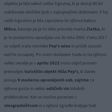
objektu je bila nekoč vaška trgovina, ki je skoraj 80 let
oskrbovala okoliške ljudi z najnujnejšimi dobrinami. V tej
vaški trgovinici je bila zaposlena že njihova babica
Milica
, kasneje pa je to delo prevzela mama
Zlatka
, ki
je to poslanstvo opravljala vse do leta 2003. V letu 2017
so odprli vrata vinoteke
Pep's wine
in pričeli snovati
načrte za naprej. Po vsem vloženem trudu in na njihovo
veliko veselje je v
aprilu 2022
vrata odprl povsem
prenovljen
turistični objekt Hiša Pep's
, ki danes
ponuja
9 moderno opremljenih sob
,
zajtrke
za
njihove goste in veliko
odličnih vin
lokalnih
pridelovalcev. Ker so močno povezani z
vinogradništvom
in v njihovi zgradbi kraljuje tudi