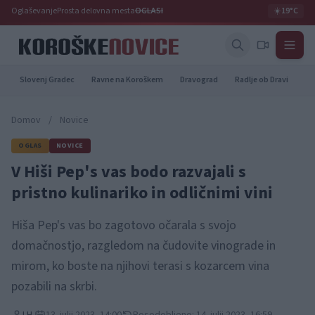
Oglaševanje
Prosta delovna mesta
OGLASI
☀️
19°C
Slovenj Gradec
Ravne na Koroškem
Dravograd
Radlje ob Dravi
Pr
Domov
/
Novice
OGLAS
NOVICE
V Hiši Pep's vas bodo razvajali s
pristno kulinariko in odličnimi vini
Hiša Pep's vas bo zagotovo očarala s svojo
domačnostjo, razgledom na čudovite vinograde in
mirom, ko boste na njihovi terasi s kozarcem vina
pozabili na skrbi.