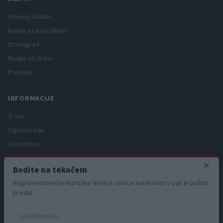
Slovenj Gradec
Ravne na Koroškem
Dravograd
Radlje ob Dravi
Prevalje
INFORMACIJE
O nas
Oglaševanje
Zaposlitev
Pravno obvestilo
×
Bodite na tekočem
Zasebnost in piškotki
Najpomembnejše Koroške Novice novice naravnost v vaš e-poštni
Storitve
predal.
Naročnine
Pogoji uporabe