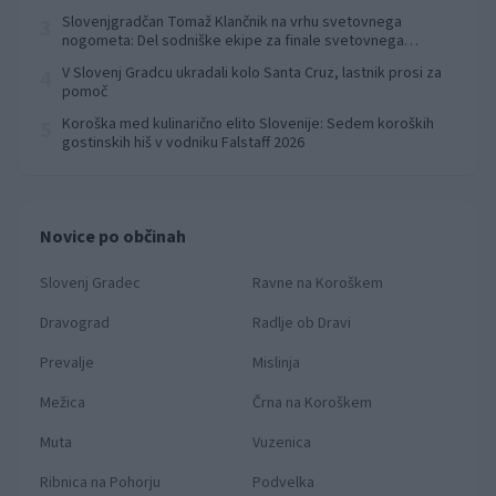
Slovenjgradčan Tomaž Klančnik na vrhu svetovnega
3
nogometa: Del sodniške ekipe za finale svetovnega
prvenstva
V Slovenj Gradcu ukradali kolo Santa Cruz, lastnik prosi za
4
pomoč
Koroška med kulinarično elito Slovenije: Sedem koroških
5
gostinskih hiš v vodniku Falstaff 2026
Novice po občinah
Slovenj Gradec
Ravne na Koroškem
Dravograd
Radlje ob Dravi
Prevalje
Mislinja
Mežica
Črna na Koroškem
Muta
Vuzenica
Ribnica na Pohorju
Podvelka