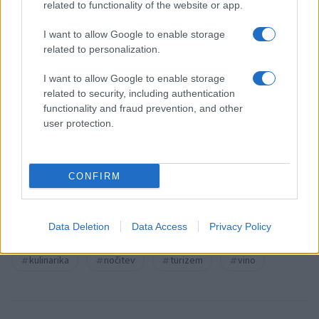
related to functionality of the website or app.
rasističnimi, diskriminatornimi ali nezakonitimi vsebinami bodo
odstranjeni.
Pravila komentiranja →
I want to allow Google to enable storage
related to personalization.
Failed to fetch
I want to allow Google to enable storage
related to security, including authentication
functionality and fraud prevention, and other
user protection.
Oglasno sporočilo
CONFIRM
Kategorije:
Novice
Data Deletion
Data Access
Privacy Policy
Hiša Pep&#039;s
kmetija
Ključne besede:
kulinarika
nočitev
turizem
vino