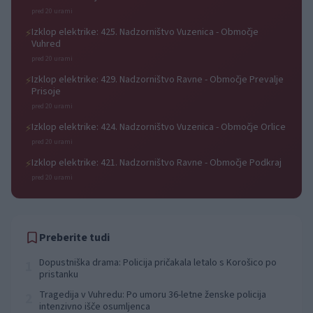
pred 20 urami
Izklop elektrike: 425. Nadzorništvo Vuzenica - Območje
⚡
Vuhred
pred 20 urami
Izklop elektrike: 429. Nadzorništvo Ravne - Območje Prevalje
⚡
Prisoje
pred 20 urami
Izklop elektrike: 424. Nadzorništvo Vuzenica - Območje Orlice
⚡
pred 20 urami
Izklop elektrike: 421. Nadzorništvo Ravne - Območje Podkraj
⚡
pred 20 urami
Preberite tudi
Dopustniška drama: Policija pričakala letalo s Korošico po
1
pristanku
Tragedija v Vuhredu: Po umoru 36-letne ženske policija
2
intenzivno išče osumljenca