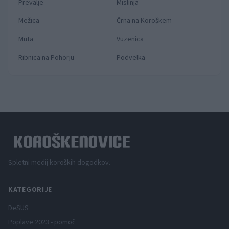
Prevalje
Mislinja
Mežica
Črna na Koroškem
Muta
Vuzenica
Ribnica na Pohorju
Podvelka
Spletni medij koroških dogodkov.
KATEGORIJE
DeSUS
Poplave 2023 - pomoč