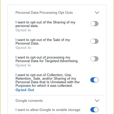
third parties.
DZ je osmi protikoronski zakon potrdil v torek
Please note that this website/app uses one or more Google
Personal Data Processing Opt Outs
ponoči, danes pa bo DS odločal o morebitnem
services and may gather and store information including but
not limited to your visit or usage behaviour. You may click to
I want to opt-out of the Sharing of my
odložilnem vetu nanj.
S tem bo pospešil postopek
personal data.
grant or deny consent to Google and its third-party tags to
Opted In
uveljavitve zakona, ki prinaša za dodatnih 320 milijonov
use your data for below specified purposes in below Google
consent section.
I want to opt-out of the Sale of my
evrov ukrepov za blažitev posledic epidemije covida-19.
Personal Data.
Opted In
Z enakim namenom vlada predlaga, da na zakon ni
I want to opt-out of processing my
mogoče razpisati naknadnega zakonodajnega
Personal Data for Targeted Advertising.
Opted In
referenduma, zato je kmalu po seji DS pričakovati tudi
I want to opt-out of Collection, Use,
sklic izredne seje DZ.
Retention, Sale, and/or Sharing of my
Personal Data that Is Unrelated with the
Purposes for which it was collected.
Opted Out
Google consents
I want to allow Google to enable storage
Opozorilo:
Po 297. členu Kazenskega zakonika je