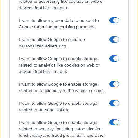
related to advertising like cookies on web or
posameznik kazensko odgovoren za javno spodbujanje
device identifiers in apps.
sovraštva, nasilja ali nestrpnosti. Komentarji z žaljivimi,
rasističnimi, diskriminatornimi ali nezakonitimi vsebinami bodo
I want to allow my user data to be sent to
odstranjeni.
Pravila komentiranja →
Google for online advertising purposes.
I want to allow Google to send me
Failed to fetch
personalized advertising.
I want to allow Google to enable storage
related to analytics like cookies on web or
Občine:
Slovenj Gradec
Dravograd
device identifiers in apps.
Ravne na Koroškem
Radlje ob Dravi
Mislinja
I want to allow Google to enable storage
related to functionality of the website or app.
Prevalje
Mežica
Črna na Koroškem
Vuzenica
Muta
Ribnica na Pohorju
Podvelka
I want to allow Google to enable storage
related to personalization.
Kategorije:
Novice
Novice
Novice
Novice
I want to allow Google to enable storage
related to security, including authentication
Novice
functionality and fraud prevention, and other