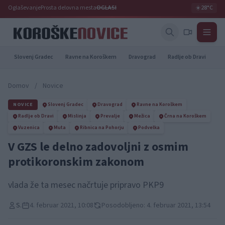
Oglaševanje
Prosta delovna mesta
OGLASI
☀️
28°C
Slovenj Gradec
Ravne na Koroškem
Dravograd
Radlje ob Dravi
Pr
Domov
/
Novice
NOVICE
Slovenj Gradec
Dravograd
Ravne na Koroškem
Radlje ob Dravi
Mislinja
Prevalje
Mežica
Črna na Koroškem
Vuzenica
Muta
Ribnica na Pohorju
Podvelka
V GZS le delno zadovoljni z osmim
protikoronskim zakonom
vlada že ta mesec načrtuje pripravo PKP9
S.
4. februar 2021, 10:08
Posodobljeno: 4. februar 2021, 13:54