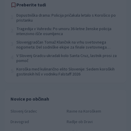
Preberite tudi
Dopustniška drama: Policija pričakala letalo s Korošico po
1
pristanku
Tragedija v Vuhredu: Po umoru 36-letne ženske policija
2
intenzivno išče osumljenca
Slovenjgradčan Tomaž Klančnik na vrhu svetovnega
3
nogometa: Del sodniške ekipe za finale svetovnega
prvenstva
V Slovenj Gradcu ukradali kolo Santa Cruz, lastnik prosi za
4
pomoč
Koroška med kulinarično elito Slovenije: Sedem koroških
5
gostinskih hiš v vodniku Falstaff 2026
Novice po občinah
Slovenj Gradec
Ravne na Koroškem
Dravograd
Radlje ob Dravi