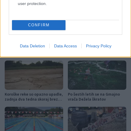
user protection.
covid-19
epidemija
GZS
Ključne besede:
koronavirus
PKP8
CONFIRM
Data Deletion
Data Access
Privacy Policy
Več iz kraja Slovenj Gradec
Koroške reke so opazno upadle,
Po šestih letih se na Gmajno
zadnja dva tedna skoraj brez
vrača Dežela škratov
dežja