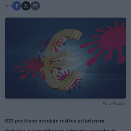
Deli:
Foto: Pixabay
GZS pozitivno ocenjuje rešitev pri kriznem
dodatku, saj po njihovem odpravlja neenakosti