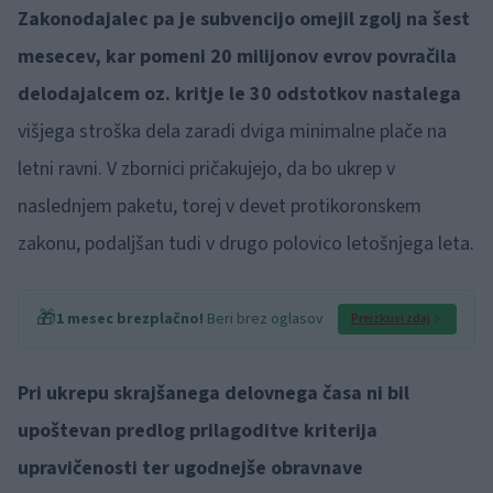
Zakonodajalec pa je subvencijo omejil zgolj na šest
mesecev, kar pomeni 20 milijonov evrov povračila
delodajalcem oz. kritje le 30 odstotkov nastalega
višjega stroška dela zaradi dviga minimalne plače na
letni ravni. V zbornici pričakujejo, da bo ukrep v
naslednjem paketu, torej v devet protikoronskem
zakonu, podaljšan tudi v drugo polovico letošnjega leta.
🎁
1 mesec brezplačno!
Beri brez oglasov
Preizkusi zdaj
Pri ukrepu skrajšanega delovnega časa ni bil
upoštevan predlog prilagoditve kriterija
upravičenosti ter ugodnejše obravnave