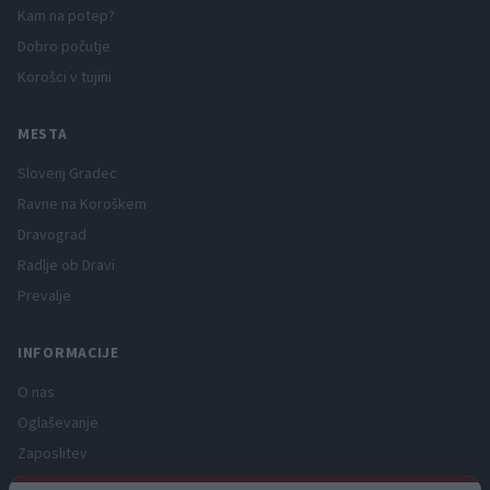
Kam na potep?
Dobro počutje
Korošci v tujini
MESTA
Slovenj Gradec
Ravne na Koroškem
Dravograd
Radlje ob Dravi
Prevalje
INFORMACIJE
O nas
Oglaševanje
Zaposlitev
Pravno obvestilo