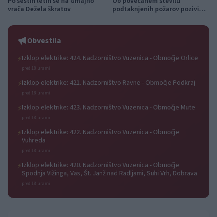
Po šestih letih se na Gmajno
Ob povečanem številu
vrača Dežela škratov
podtaknjenih požarov pozivi
občanom k takojšnjemu
obveščanju policije
Obvestila
Izklop elektrike: 424. Nadzorništvo Vuzenica - Območje Orlice
⚡
pred 18 urami
Izklop elektrike: 421. Nadzorništvo Ravne - Območje Podkraj
⚡
pred 18 urami
Izklop elektrike: 423. Nadzorništvo Vuzenica - Območje Mute
⚡
pred 18 urami
Izklop elektrike: 422. Nadzorništvo Vuzenica - Območje
⚡
Vuhreda
pred 18 urami
Izklop elektrike: 420. Nadzorništvo Vuzenica - Območje
⚡
Spodnja Vižinga, Vas, Št. Janž nad Radljami, Suhi Vrh, Dobrava
pred 18 urami