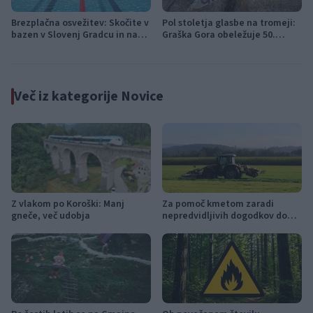
Brezplačna osvežitev: Skočite v
Pol stoletja glasbe na tromeji:
bazen v Slovenj Gradcu in na
Graška Gora obeležuje 50.
Ravnah
jubilejni festival narodno-
zabavne glasbe
Več iz kategorije Novice
Z vlakom po Koroški: Manj
Za pomoč kmetom zaradi
gneče, več udobja
nepredvidljivih dogodkov do
115.000 evrov sredstev