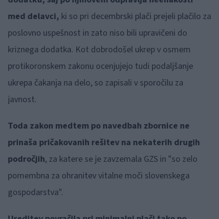
med delavci,
ki so pri decembrski plači prejeli plačilo za
poslovno uspešnost in zato niso bili upravičeni do
kriznega dodatka. Kot dobrodošel ukrep v osmem
protikoronskem zakonu ocenjujejo tudi podaljšanje
ukrepa čakanja na delo, so zapisali v sporočilu za
javnost.
Toda zakon medtem po navedbah zbornice ne
prinaša pričakovanih rešitev na nekaterih drugih
področjih
, za katere se je zavzemala GZS in "so zelo
pomembna za ohranitev vitalne moči slovenskega
gospodarstva".
Ureditev povračila pri minimalni plači tako po