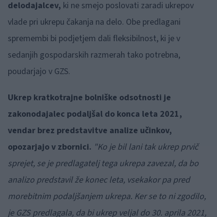
delodajalcev,
ki ne smejo poslovati zaradi ukrepov
vlade pri ukrepu čakanja na delo. Obe predlagani
spremembi bi podjetjem dali fleksibilnost, ki je v
sedanjih gospodarskih razmerah tako potrebna,
poudarjajo v GZS.
Ukrep kratkotrajne bolniške odsotnosti je
zakonodajalec podaljšal do konca leta 2021,
vendar brez predstavitve analize učinkov,
opozarjajo v zbornici.
"Ko je bil lani tak ukrep prvič
sprejet, se je predlagatelj tega ukrepa zavezal, da bo
analizo predstavil že konec leta, vsekakor pa pred
morebitnim podaljšanjem ukrepa. Ker se to ni zgodilo,
je GZS predlagala, da bi ukrep veljal do 30. aprila 2021,