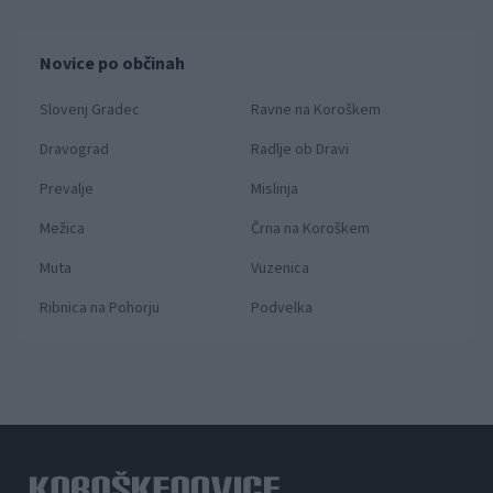
Novice po občinah
Slovenj Gradec
Ravne na Koroškem
Dravograd
Radlje ob Dravi
Prevalje
Mislinja
Mežica
Črna na Koroškem
Muta
Vuzenica
Ribnica na Pohorju
Podvelka