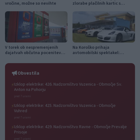
vročine, možne so nevihte
zlorabe plačilnih kartic s
skimmingom
V torek ob nespremenjenih
Na Koroško prihaja
dajatvah občutna pocenitev
avtomobilski spektakel:
goriv
Rohnenje motorjev, dvoboji na
progah in atraktivni Car Meet
Obvestila
Izklop elektrike: 426. Nadzorništvo Vuzenica - Območje Sv.
⚡
Anton na Pohorju
pred 7 urami
Izklop elektrike: 425. Nadzorništvo Vuzenica - Območje
⚡
Vuhred
pred 7 urami
Izklop elektrike: 429. Nadzorništvo Ravne - Območje Prevalje
⚡
Prisoje
pred 7 urami