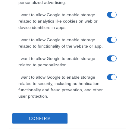
personalized advertising.
Ageing), financiranega iz projekta Erasmus + Evropske
I want to allow Google to enable storage
komisije. Predstavili so jih kot primer dobre prakse
related to analytics like cookies on web or
device identifiers in apps.
(skupina Javornik - Ravne na Koroškem);
I want to allow Google to enable storage
Kljub nekaj, zaradi epidemije, odpovedanim
related to functionality of the website or app.
usposabljanjem in predavanjem, jim je uspelo
izpeljati
I want to allow Google to enable storage
related to personalization.
5 usposabljanj za prostovoljce
- kako pravilno izvajati
vaje "1000 gibov" in
16 predavanj, od tega 11 prek
I want to allow Google to enable storage
related to security, including authentication
zooma in 5 predavanj v živo.
functionality and fraud prevention, and other
user protection.
Opravili so 18 regijskih posvetov z vodji skupin Šole
zdravja in z njihovimi namestniki, katerih se je skupno
CONFIRM
udeležilo
273 prostovoljk in prostovoljcev.