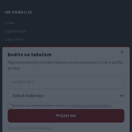
INFORMACIJE
O nas
Oglaševanje
Zaposlitev
Pravno obvestilo
×
Bodite na tekočem
Zasebnost in piškotki
Najpomembnejše Koroške Novice novice naravnost v vaš e-poštni
Storitve
predal.
Naročnine
Pogoji uporabe
Pravila volilne kampanje
Strinjam se s prejemanjem e-novic in z
obdelavo osebnih podatkov
.
Prijavi me
© 2026 KN MEDIA d.o.o. Vse pravice pridržane.
info@koroskenovice.si
Odjava z enim klikom kadarkoli.