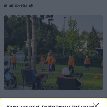
njimi sprehajali.
Kljub epidemiji, so uspešno sodelovali z drugimi