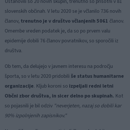
Ustanovili so 20 novih skupin, trenutno so prisotni v 81
slovenskih občinah. V letu 2020 se je včlanilo 736 novih
članov,
trenutno je v društvo včlanjenih 5061
članov.
Omembe vreden podatek je, da so po prvem valu
epidemije dobili 76 članov povratnikov, so sporočili iz
društva.
Ob tem, da delujejo v javnem interesu na področju
športa, so v letu 2020 pridobili
še status humanitarne
organizacije
. Kljub koroni so
izpeljali redni letni
Občni zbor društva, in sicer delno po skupinah.
Kot
so pojasnili je bil odziv
"neverjeten, nazaj so dobili kar
90% izpolnjenih zapisnikov."