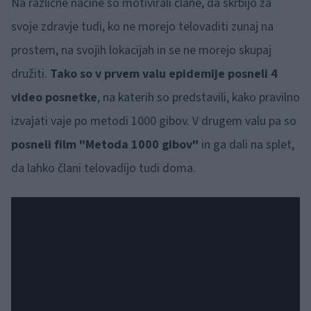
Na različne načine so motivirali člane, da skrbijo za
svoje zdravje tudi, ko ne morejo telovaditi zunaj na
prostem, na svojih lokacijah in se ne morejo skupaj
družiti.
Tako so v prvem valu epidemije posneli 4
video posnetke
, na katerih so predstavili, kako pravilno
izvajati vaje po metodi 1000 gibov. V drugem valu pa so
posneli film
"Metoda 1000 gibov"
in ga dali na splet,
da lahko člani telovadijo tudi doma.