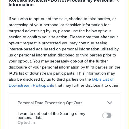
nevladnimi organizacijami,
ki organizirajo različne
Koroskenovice.si -
Do Not Process My Personal
Information
projekte in prireditve. Tako so sodelovali v projektu Peš
If you wish to opt-out of the sale, sharing to third parties, or
bus in spremljali otroke nižjih razredov v šolo v petih
processing of your personal or sensitive information for
občinah. Udeležili so se Evropskega Tedna športa,
targeted advertising by us, please use the below opt-out
section to confirm your selection. Please note that after your
sodelovali so v Evropskem Tednu mobilnosti - Dan brez
opt-out request is processed you may continue seeing
avtomobilov. Vključili so se v Teden vseživljenjskega
interest-based ads based on personal information utilized by
us or personal information disclosed to third parties prior to
učenja - Parada učenja, vključeni so bili v še veliko
your opt-out. You may separately opt-out of the further
disclosure of your personal information by third parties on the
drugih lokalnih prireditev po vsej Sloveniji, saj nnjihove
IAB’s list of downstream participants. This information may
skupine delujejo po večini slovenskih regij.
also be disclosed by us to third parties on the
IAB’s List of
Downstream Participants
that may further disclose it to other
third parties.
Odzvali so se povabilu na osrednjo prireditev novega
Please note that this website/app uses one or more Google
Personal Data Processing Opt Outs
državnega praznika športa
Dan slovenskega športa
services and may gather and store information including but
2020
na Trgu republike v Ljubljani in sicer 23. 9. 2020.
not limited to your visit or usage behaviour. You may click to
I want to opt-out of the Sharing of my
personal data.
grant or deny consent to Google and its third-party tags to
Opted In
Njihova udeležba je bila vidna po vseh medijih, saj
use your data for below specified purposes in below Google