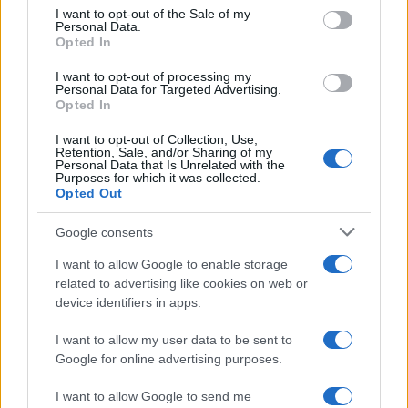
consent section.
oranžna barva Šole zdravja zelo izstopa.
I want to opt-out of the Sale of my
Personal Data.
Opted In
🎁
1 mesec brezplačno!
Beri brez oglasov
I want to opt-out of processing my
Preizkusi zdaj
Personal Data for Targeted Advertising.
Opted In
Udeležili so se vseslovenskega projekta “Korak
I want to opt-out of Collection, Use,
Retention, Sale, and/or Sharing of my
Personal Data that Is Unrelated with the
zase, korak za sladkorčke” v organizaciji
Purposes for which it was collected.
Opted Out
Čebelarske zveze Slovenije.
Cilj dogodka je bil
ozavestiti splošno javnost o sladkorni bolezni,
Google consents
predvsem o zdravem načinu življenja, ki poleg ustrezne
I want to allow Google to enable storage
related to advertising like cookies on web or
prehrane vključuje tudi gibanje;
device identifiers in apps.
Kot primer dobre prakse so omenjeni v priročniku
I want to allow my user data to be sent to
Google for online advertising purposes.
»Aktivni in zdravi starejši«
, ki je nastal v okviru
I want to allow Google to send me
mednarodnega projekta ProAge (Preparation for Active