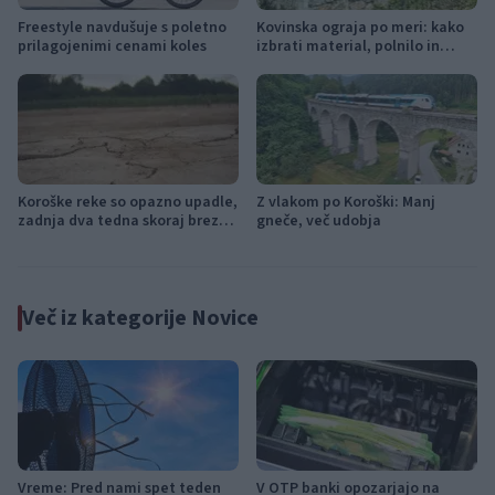
Freestyle navdušuje s poletno
Kovinska ograja po meri: kako
prilagojenimi cenami koles
izbrati material, polnilo in
izvedbo
Koroške reke so opazno upadle,
Z vlakom po Koroški: Manj
zadnja dva tedna skoraj brez
gneče, več udobja
dežja
Več iz kategorije Novice
Vreme: Pred nami spet teden
V OTP banki opozarjajo na