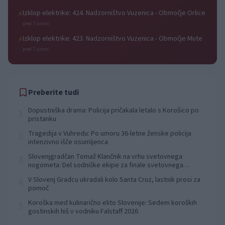
Izklop elektrike: 424. Nadzorništvo Vuzenica - Območje Orlice
⚡
pred 7 urami
Izklop elektrike: 423. Nadzorništvo Vuzenica - Območje Mute
⚡
pred 7 urami
Preberite tudi
Dopustniška drama: Policija pričakala letalo s Korošico po
1
pristanku
Tragedija v Vuhredu: Po umoru 36-letne ženske policija
2
intenzivno išče osumljenca
Slovenjgradčan Tomaž Klančnik na vrhu svetovnega
3
nogometa: Del sodniške ekipe za finale svetovnega
prvenstva
V Slovenj Gradcu ukradali kolo Santa Cruz, lastnik prosi za
4
pomoč
Koroška med kulinarično elito Slovenije: Sedem koroških
5
gostinskih hiš v vodniku Falstaff 2026