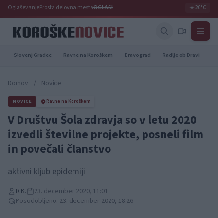
Oglaševanje
Prosta delovna mesta
OGLASI
☀️
20°C
Slovenj Gradec
Ravne na Koroškem
Dravograd
Radlje ob Dravi
Pr
Domov
/
Novice
NOVICE
Ravne na Koroškem
V Društvu Šola zdravja so v letu 2020
izvedli številne projekte, posneli film
in povečali članstvo
aktivni kljub epidemiji
D.K.
23. december 2020, 11:01
Posodobljeno: 23. december 2020, 18:26