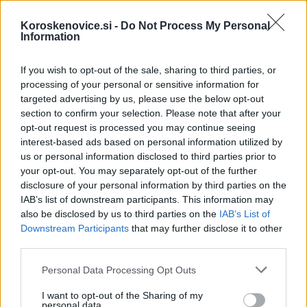
Failed to fetch
Koroskenovice.si -
Do Not Process My Personal
Information
If you wish to opt-out of the sale, sharing to third parties, or
Občine:
Črna na Koroškem
processing of your personal or sensitive information for
targeted advertising by us, please use the below opt-out
Kategorije:
Novice
section to confirm your selection. Please note that after your
opt-out request is processed you may continue seeing
interest-based ads based on personal information utilized by
asfaltiranje
delo na cesti
Ključne besede:
us or personal information disclosed to third parties prior to
your opt-out. You may separately opt-out of the further
Občina Črna na Koroškem
obvestilo
disclosure of your personal information by third parties on the
IAB’s list of downstream participants. This information may
also be disclosed by us to third parties on the
IAB’s List of
Downstream Participants
that may further disclose it to other
Več iz kraja Črna na Koroškem
third parties.
Please note that this website/app uses one or more Google
Personal Data Processing Opt Outs
services and may gather and store information including but
not limited to your visit or usage behaviour. You may click to
I want to opt-out of the Sharing of my
personal data.