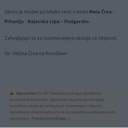
Obvoz je možen po lokalni cesti v smeri
Mala Črna -
Prhanija - Najevska Lipa – Pudgarsko.
Zahvaljujejo se za razumevanje in prosijo za strpnost.
Vir: Občina Črna na Koroškem
Opozorilo:
Po 297. členu Kazenskega zakonika je
posameznik kazensko odgovoren za javno spodbujanje
sovraštva, nasilja ali nestrpnosti. Komentarji z žaljivimi,
rasističnimi, diskriminatornimi ali nezakonitimi vsebinami bodo
odstranjeni.
Pravila komentiranja →