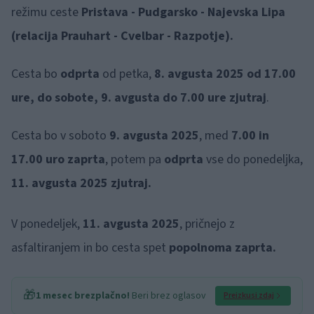
režimu ceste
Pristava - Pudgarsko - Najevska Lipa
(relacija Prauhart - Cvelbar - Razpotje).
Cesta bo
odprta
od petka,
8. avgusta 2025 od 17.00
ure, do sobote, 9. avgusta do 7.00 ure zjutraj
.
Cesta bo v soboto
9. avgusta 2025
, med
7.00 in
17.00 uro zaprta
, potem pa
odprta
vse do ponedeljka,
11. avgusta 2025 zjutraj.
V ponedeljek,
11. avgusta 2025
, pričnejo z
asfaltiranjem in bo cesta spet
popolnoma zaprta.
🎁
1 mesec brezplačno!
Beri brez oglasov
Preizkusi zdaj