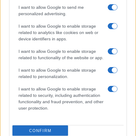
I want to allow Google to send me
Na Ravenskih dnevih boste
Nevarna najdba v Dravogradu:
personalized advertising.
žurali s Kingstoni in Zmelkoowi
Odstranili 88-milimetrsko
granato
I want to allow Google to enable storage
related to analytics like cookies on web or
device identifiers in apps.
I want to allow Google to enable storage
related to functionality of the website or app.
(VIDEO in FOTO) Novo padel
Pred nami še dva zelo vroča
igrišče v Vuzenici: Naj se
dneva, v petek osvežitev
odštevanje do prvega servisa
I want to allow Google to enable storage
začne
related to personalization.
Obvestila
I want to allow Google to enable storage
Izklop elektrike: 417. Nadzorništvo Vuzenica - Območje Sv.
⚡
related to security, including authentication
Anton na Pohorju in Zg. Sv. Vid
functionality and fraud prevention, and other
pred 11 urami
user protection.
Izklop elektrike: 419. Nadzorništvo Vuzenica - Območje
⚡
Radlje, Dobrava
pred 11 urami
CONFIRM
Izklop elektrike: 418. Nadzorništvo Slovenj Gradec - Območje