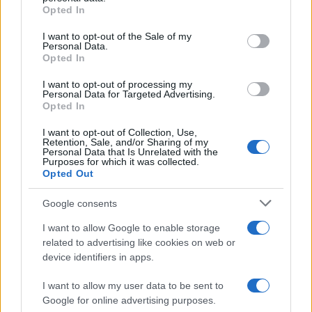
grant or deny consent to Google and its third-party tags to
Opted In
use your data for below specified purposes in below Google
consent section.
I want to opt-out of the Sale of my
Planinska zveza Slovenije:
Pol stoletja glasbe na tromeji:
Personal Data.
Začasna zapora planinske poti
Graška Gora obeležuje 50.
Opted In
in prepoved parkiranja pri
jubilejni festival narodno-
kmetiji Bukovnik
zabavne glasbe
I want to opt-out of processing my
Personal Data for Targeted Advertising.
Opted In
I want to opt-out of Collection, Use,
Retention, Sale, and/or Sharing of my
Personal Data that Is Unrelated with the
(VIDEO) Skupina iTAK
Jutro, ki ga Koroška ne bo nikoli
Purposes for which it was collected.
predstavlja poletno uspešnico
pozabila: Tri leta od uničujoče
Opted Out
»Srnica«
ujme
Google consents
Več iz kategorije Novice
I want to allow Google to enable storage
related to advertising like cookies on web or
device identifiers in apps.
I want to allow my user data to be sent to
Google for online advertising purposes.