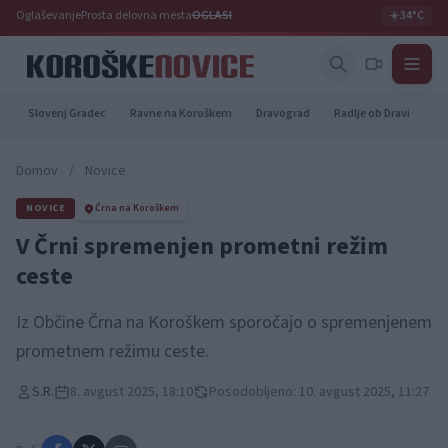
Oglaševanje
Prosta delovna mesta
OGLASI
☀️
34°C
Slovenj Gradec
Ravne na Koroškem
Dravograd
Radlje ob Dravi
Pr
Domov
/
Novice
NOVICE
Črna na Koroškem
V Črni spremenjen prometni režim
ceste
Iz Občine Črna na Koroškem sporočajo o spremenjenem
prometnem režimu ceste.
S.R.
8. avgust 2025, 18:10
Posodobljeno: 10. avgust 2025, 11:27