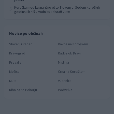
pomoč
Koroška med kulinarično elito Slovenije: Sedem koroških
5
gostinskih hiš v vodniku Falstaff 2026
Novice po občinah
Slovenj Gradec
Ravne na Koroškem
Dravograd
Radlje ob Dravi
Prevalje
Mislinja
Mežica
Črna na Koroškem
Muta
Vuzenica
Ribnica na Pohorju
Podvelka