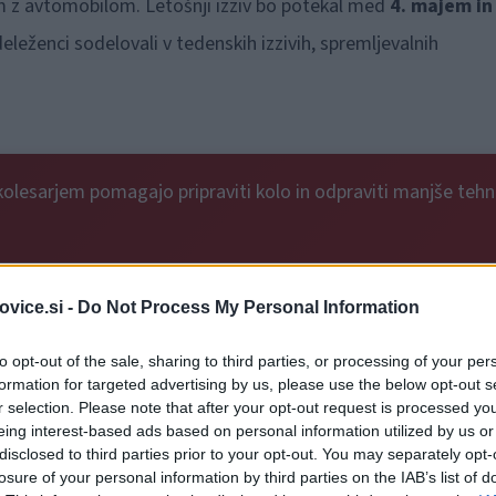
 z avtomobilom. Letošnji izziv bo potekal med
4. majem in
leženci sodelovali v tedenskih izzivih, spremljevalnih
kolesarjem pomagajo pripraviti kolo in odpraviti manjše tehn
vice.si -
Do Not Process My Personal Information
to opt-out of the sale, sharing to third parties, or processing of your per
formation for targeted advertising by us, please use the below opt-out s
r selection. Please note that after your opt-out request is processed y
eing interest-based ads based on personal information utilized by us or
disclosed to third parties prior to your opt-out. You may separately opt-
losure of your personal information by third parties on the IAB’s list of