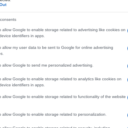
 tudi koristne nasvete za vzdrževanje kolesa, da bodo vaše
Out
consents
eten del dneva. S kolesom se izognemo prometni gneči,
o allow Google to enable storage related to advertising like cookies on
evice identifiers in apps.
a zase
,« poudarjajo organizatorji pobude.
o allow my user data to be sent to Google for online advertising
s.
Preizk
to allow Google to send me personalized advertising.
 strani
www.polnizagona.si
, kjer beležijo svoje kolesarske pot
o allow Google to enable storage related to analytics like cookies on
evice identifiers in apps.
o za nagrade.
o allow Google to enable storage related to functionality of the website
 ni potrebna.
o allow Google to enable storage related to personalization.
o allow Google to enable storage related to security, including