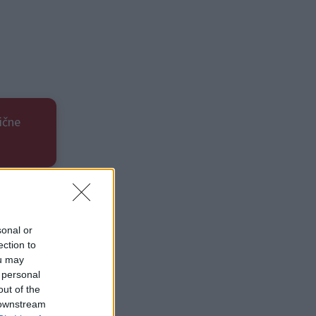
ične
sonal or
ection to
ou may
 personal
out of the
 downstream