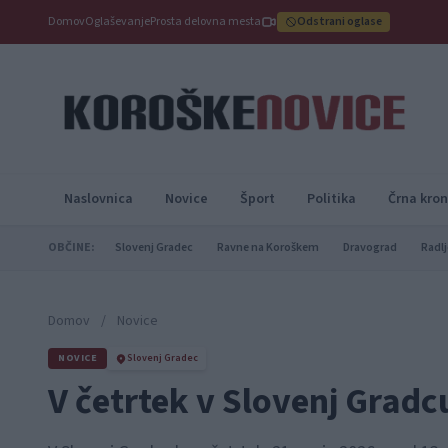
Domov
Oglaševanje
Prosta delovna mesta
Odstrani oglase
Naslovnica
Novice
Šport
Politika
Črna kron
OBČINE:
Slovenj Gradec
Ravne na Koroškem
Dravograd
Radlj
Domov
/
Novice
NOVICE
Slovenj Gradec
V četrtek v Slovenj Gradc