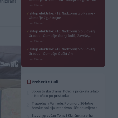
Območje Sv. Anton na Pohorju in Zg. Sv. Vid
anizirana
pred 15 urami
Izklop elektrike: 412. Nadzorništvo Ravne -
⚡
Območje Zg. Strojne
pred 15 urami
Izklop elektrike: 416. Nadzorništvo Slovenj
⚡
Gradec - Območje Gornji Dolič, Završe,
Kozjak, Tolsti vrh pri Mislinji, Srednji Dolič,
pred 15 urami
Paka
Izklop elektrike: 418. Nadzorništvo Slovenj
⚡
Gradec - Območje Otiški Vrh
pred 15 urami
Preberite tudi
Dopustniška drama: Policija pričakala letalo
1
s Korošico po pristanku
Tragedija v Vuhredu: Po umoru 36-letne
2
ženske policija intenzivno išče osumljenca
Slovenjgradčan Tomaž Klančnik na vrhu
3