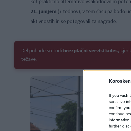
kot praktično alternativo vsakodnevnim potem
21. junijem
(7 tednov), v tem času pa bodo ude
aktivnostih in se potegovali za nagrade.
Del pobude so tudi
brezplačni servisi koles,
kjer 
težave.
Koroskeno
If you wish 
sensitive in
confirm you
continue se
information 
further disc