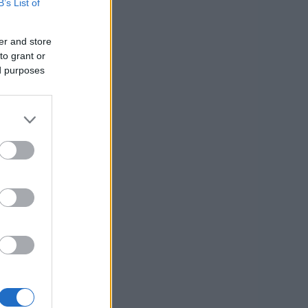
B’s List of
er and store
to grant or
ed purposes
v,