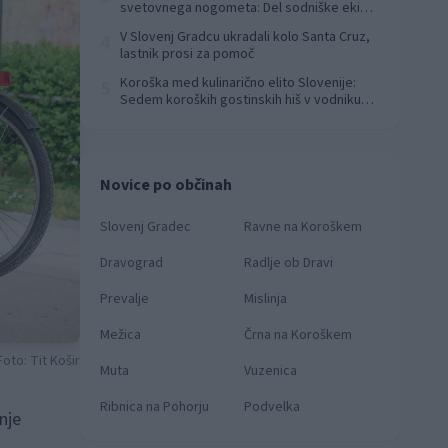
svetovnega nogometa: Del sodniške ekipe
za finale svetovnega prvenstva
V Slovenj Gradcu ukradali kolo Santa Cruz,
4
lastnik prosi za pomoč
Koroška med kulinarično elito Slovenije:
5
Sedem koroških gostinskih hiš v vodniku
Falstaff 2026
Novice po občinah
Slovenj Gradec
Ravne na Koroškem
Dravograd
Radlje ob Dravi
Prevalje
Mislinja
Mežica
Črna na Koroškem
Foto: Tit Košir
Muta
Vuzenica
Ribnica na Pohorju
Podvelka
nje