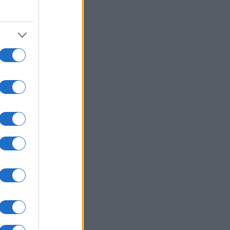
usi zdaj
i,