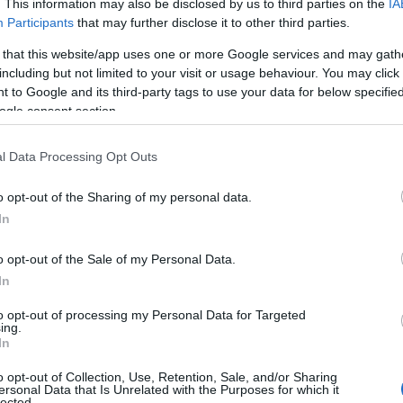
. This information may also be disclosed by us to third parties on the
IA
Participants
that may further disclose it to other third parties.
 that this website/app uses one or more Google services and may gath
including but not limited to your visit or usage behaviour. You may click 
 to Google and its third-party tags to use your data for below specifi
ogle consent section.
l Data Processing Opt Outs
o opt-out of the Sharing of my personal data.
In
o opt-out of the Sale of my Personal Data.
In
to opt-out of processing my Personal Data for Targeted
ing.
In
ili hitre servise koles, kot so nastavitev zavor in presta
o opt-out of Collection, Use, Retention, Sale, and/or Sharing
a popravila.
Če s seboj prinesete rezervni del, vam ga lahko
ersonal Data that Is Unrelated with the Purposes for which it
lected.