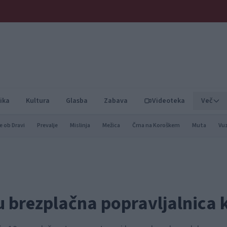
ika
Kultura
Glasba
Zabava
Videoteka
Več
e ob Dravi
Prevalje
Mislinja
Mežica
Črna na Koroškem
Muta
Vu
u brezplačna popravljalnica 