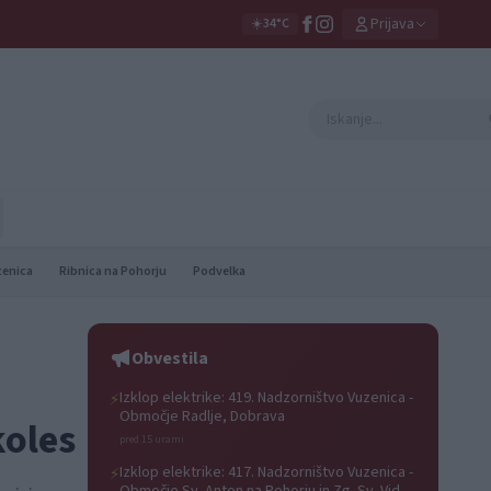
Prijava
☀️
34°C
zenica
Ribnica na Pohorju
Podvelka
Obvestila
Izklop elektrike: 419. Nadzorništvo Vuzenica -
⚡
Območje Radlje, Dobrava
koles
pred 15 urami
Izklop elektrike: 417. Nadzorništvo Vuzenica -
⚡