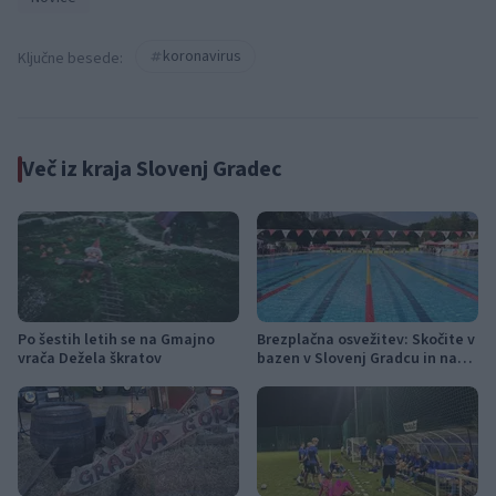
koronavirus
Ključne besede:
Več iz kraja Slovenj Gradec
Po šestih letih se na Gmajno
Brezplačna osvežitev: Skočite v
vrača Dežela škratov
bazen v Slovenj Gradcu in na
Ravnah