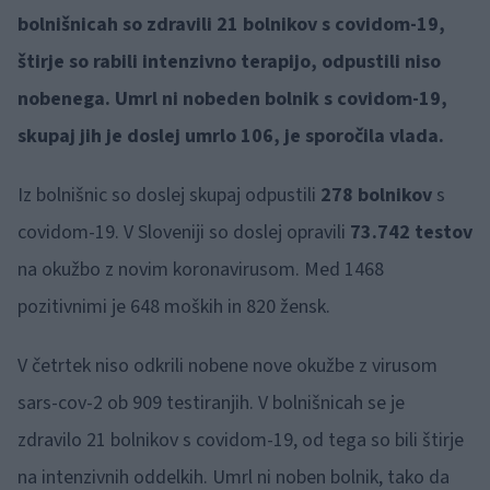
bolnišnicah so zdravili 21 bolnikov s covidom-19,
štirje so rabili intenzivno terapijo, odpustili niso
nobenega. Umrl ni nobeden bolnik s covidom-19,
skupaj jih je doslej umrlo 106, je sporočila vlada.
Iz bolnišnic so doslej skupaj odpustili
278 bolnikov
s
covidom-19. V Sloveniji so doslej opravili
73.742 testov
na okužbo z novim koronavirusom. Med 1468
pozitivnimi je 648 moških in 820 žensk.
V četrtek niso odkrili nobene nove okužbe z virusom
sars-cov-2 ob 909 testiranjih. V bolnišnicah se je
zdravilo 21 bolnikov s covidom-19, od tega so bili štirje
na intenzivnih oddelkih. Umrl ni noben bolnik, tako da