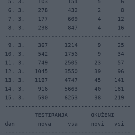
 5. 3.    103      154      5      6

 6. 3.    278      432      2      8

 7. 3.    177      609      4     12

 8. 3.    238      847      4     16

---------------------------------------
 9. 3.    367     1214      9     25

10. 3.    542     1756      9     34

11. 3.    749     2505     23     57

12. 3.   1045     3550     39     96

13. 3.   1197     4747     45    141

14. 3.    916     5663     40    181   
15. 3.    590     6253     38    219

---------------------------------------
         TESTIRANJA       OKUŽENI      
dan       nova     vsa    novi   vsi  i
---------------------------------------