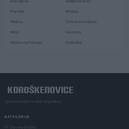
Dravograd
Radlje ob Dravi
Prevalje
Mislinja
Mežica
Črna na Koroškem
Muta
Vuzenica
Ribnica na Pohorju
Podvelka
Spletni medij koroških dogodkov.
KATEGORIJE
PP Slovenj Gradec