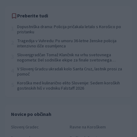
Preberite tudi
Dopustniška drama: Policija pričakala letalo s Korošico po
1
pristanku
Tragedija v Vuhredu: Po umoru 36-letne ženske policija
2
intenzivno išče osumljenca
Slovenjgradčan Tomaž Klančnik na vrhu svetovnega
3
nogometa: Del sodniške ekipe za finale svetovnega
prvenstva
V Slovenj Gradcu ukradali kolo Santa Cruz, lastnik prosi za
4
pomoč
Koroška med kulinarično elito Slovenije: Sedem koroških
5
gostinskih hiš v vodniku Falstaff 2026
Novice po občinah
Slovenj Gradec
Ravne na Koroškem