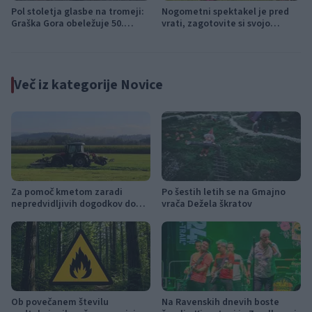
Pol stoletja glasbe na tromeji:
Nogometni spektakel je pred
Graška Gora obeležuje 50.
vrati, zagotovite si svojo
jubilejni festival narodno-
vstopnico pravočasno
zabavne glasbe
Več iz kategorije Novice
Za pomoč kmetom zaradi
Po šestih letih se na Gmajno
nepredvidljivih dogodkov do
vrača Dežela škratov
115.000 evrov sredstev
Ob povečanem številu
Na Ravenskih dnevih boste