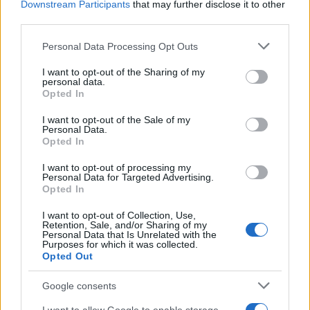
Downstream Participants
that may further disclose it to other
 2. 5.    500   55.520      0   1439   
third parties.
 3. 5.    616   56.136      0   1439   
Please note that this website/app uses one or more Google
Personal Data Processing Opt Outs
---------------------------------------
services and may gather and store information including but
not limited to your visit or usage behaviour. You may click to
I want to opt-out of the Sharing of my
 4. 5.   1338   57.474      6   1445   
personal data.
grant or deny consent to Google and its third-party tags to
Opted In
 5. 5.   1449   58.923      3   1448   
use your data for below specified purposes in below Google
consent section.
 6. 5.   1055   59.978      1   1449   
I want to opt-out of the Sale of my
Personal Data.
 7. 5.   1049   61.027      1   1450   
Opted In
 8. 5.   1176   62.203      4   1454   
I want to opt-out of processing my
Personal Data for Targeted Advertising.
 9. 5.    625   62.828      3   1457   
Opted In
10. 5.    537   63.365      3   1460   
I want to opt-out of Collection, Use,
---------------------------------------
Retention, Sale, and/or Sharing of my
Personal Data that Is Unrelated with the
         TESTIRANJA       OKUŽENI      
Purposes for which it was collected.
Opted Out
dan      nova     vsa     novi   vsi  i
---------------------------------------
Google consents
11. 5.  1182    64.547      1   1461   