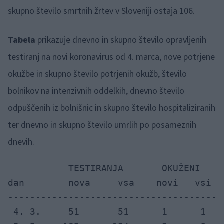
skupno število smrtnih žrtev v Sloveniji ostaja 106.
Tabela
prikazuje dnevno in skupno število opravljenih
testiranj na novi koronavirus od 4. marca, nove potrjene
okužbe in skupno število potrjenih okužb, število
bolnikov na intenzivnih oddelkih, dnevno število
odpuščenih iz bolnišnic in skupno število hospitaliziranih
ter dnevno in skupno število umrlih po posameznih
dnevih.
           TESTIRANJA       OKUŽENI    
dan        nova     vsa    novi   vsi  
---------------------------------------
 4. 3.     51       51      1      1
