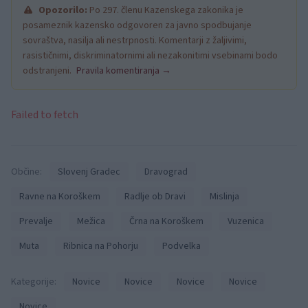
Opozorilo:
Po 297. členu Kazenskega zakonika je
posameznik kazensko odgovoren za javno spodbujanje
sovraštva, nasilja ali nestrpnosti. Komentarji z žaljivimi,
rasističnimi, diskriminatornimi ali nezakonitimi vsebinami bodo
odstranjeni.
Pravila komentiranja →
Failed to fetch
Občine:
Slovenj Gradec
Dravograd
Ravne na Koroškem
Radlje ob Dravi
Mislinja
Prevalje
Mežica
Črna na Koroškem
Vuzenica
Muta
Ribnica na Pohorju
Podvelka
Kategorije:
Novice
Novice
Novice
Novice
Novice