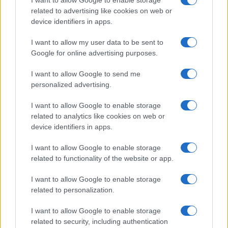
I want to allow Google to enable storage
12. 5.  1147    65.694      2   1463   
related to advertising like cookies on web or
13. 5.   984    66.678      1   1464   
device identifiers in apps.
14. 5.  1023    67.701      1   1465   
I want to allow my user data to be sent to
15. 5.  1151    68.852      0   1465   
Google for online advertising purposes.
16. 5.   511    69.363      1   1466   
I want to allow Google to send me
17. 5.   479    69.842      0   1466   
personalized advertising.
---------------------------------------
I want to allow Google to enable storage
         TESTIRANJA       OKUŽENI      
related to analytics like cookies on web or
dan      nova     vsa     novi   vsi  i
device identifiers in apps.
---------------------------------------
I want to allow Google to enable storage
18. 5.  1128    70.970      1   1467   
related to functionality of the website or app.
19. 5.   981    71.951      1   1468   
I want to allow Google to enable storage
20. 5.   909    72.860      0   1468   
related to personalization.
I want to allow Google to enable storage
* 24. marca so spremenili metodologijo zajema
related to security, including authentication