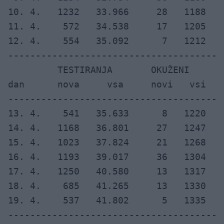
10. 4.   1232   33.966     28   1188   
11. 4.    572   34.538     17   1205   
12. 4.    554   35.092      7   1212   
---------------------------------------
         TESTIRANJA       OKUŽENI      
dan      nova     vsa     novi   vsi  i
---------------------------------------
13. 4.    541   35.633      8   1220   
14. 4.   1168   36.801     27   1247   
15. 4.   1023   37.824     21   1268   
16. 4.   1193   39.017     36   1304   
17. 4.   1250   40.580     13   1317   
18. 4.    685   41.265     13   1330   
19. 4.    537   41.802      5   1335   
---------------------------------------