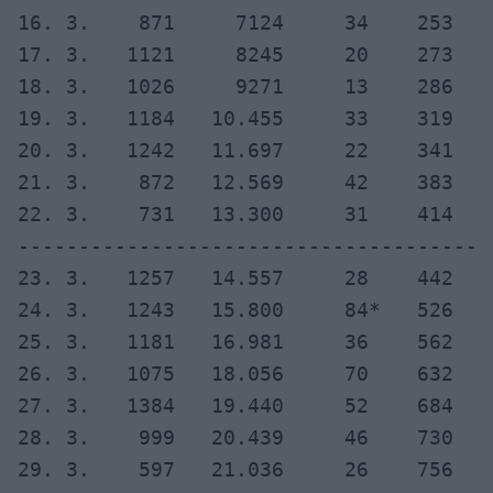
16. 3.    871     7124     34    253

17. 3.   1121     8245     20    273    
18. 3.   1026     9271     13    286    
19. 3.   1184   10.455     33    319    
20. 3.   1242   11.697     22    341    
21. 3.    872   12.569     42    383    
22. 3.    731   13.300     31    414   
---------------------------------------
23. 3.   1257   14.557     28    442   
24. 3.   1243   15.800     84*   526   
25. 3.   1181   16.981     36    562   
26. 3.   1075   18.056     70    632   
27. 3.   1384   19.440     52    684   
28. 3.    999   20.439     46    730   
29. 3.    597   21.036     26    756   