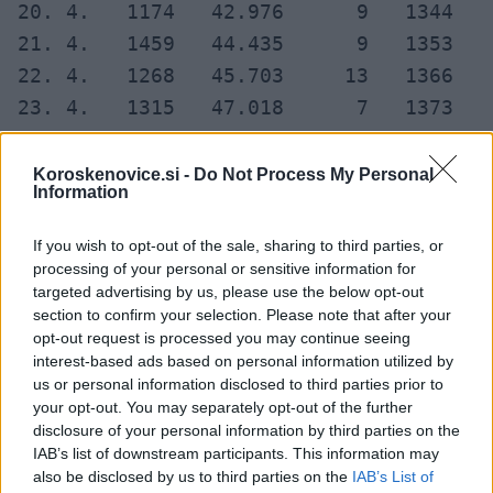
20. 4.   1174   42.976      9   1344   
21. 4.   1459   44.435      9   1353   
22. 4.   1268   45.703     13   1366   
23. 4.   1315   47.018      7   1373   
24. 4.   1161   48.179     15   1388   
25. 4.    794   48.973      8   1396   
Koroskenovice.si -
Do Not Process My Personal
Information
26. 4.    634   49.607      6   1402   
---------------------------------------
If you wish to opt-out of the sale, sharing to third parties, or
         TESTIRANJA       OKUŽENI      
processing of your personal or sensitive information for
targeted advertising by us, please use the below opt-out
dan      nova     vsa     novi   vsi  i
section to confirm your selection. Please note that after your
---------------------------------------
opt-out request is processed you may continue seeing
27. 4.    683   50.290      6   1408   
interest-based ads based on personal information utilized by
us or personal information disclosed to third parties prior to
28. 4.   1317   51.607     10   1418   
your opt-out. You may separately opt-out of the further
29. 4.   1252   52.859     11   1429   
disclosure of your personal information by third parties on the
IAB’s list of downstream participants. This information may
30. 4.   1352   54.300      5   1434   
also be disclosed by us to third parties on the
IAB’s List of
 1. 5.    720   55.020      5   1439   