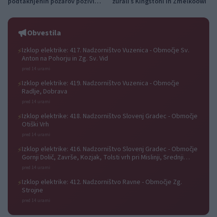
podtaknjenih požarov pozivi
žurali s Kingstoni in Zmelkoowi
občanom k takojšnjemu
obveščanju policije
Obvestila
Izklop elektrike: 417. Nadzorništvo Vuzenica - Območje Sv.
⚡
Anton na Pohorju in Zg. Sv. Vid
pred 14 urami
Izklop elektrike: 419. Nadzorništvo Vuzenica - Območje
⚡
Radlje, Dobrava
pred 14 urami
Izklop elektrike: 418. Nadzorništvo Slovenj Gradec - Območje
⚡
Otiški Vrh
pred 14 urami
Izklop elektrike: 416. Nadzorništvo Slovenj Gradec - Območje
⚡
Gornji Dolič, Završe, Kozjak, Tolsti vrh pri Mislinji, Srednji
Dolič, Paka
pred 14 urami
Izklop elektrike: 412. Nadzorništvo Ravne - Območje Zg.
⚡
Strojne
pred 14 urami