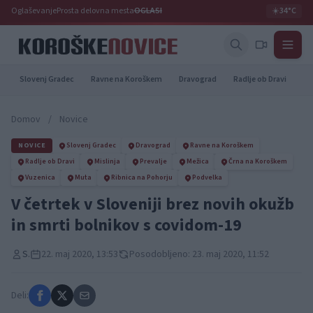
Oglaševanje
Prosta delovna mesta
OGLASI
☀️
34°C
Slovenj Gradec
Ravne na Koroškem
Dravograd
Radlje ob Dravi
Pr
Domov
/
Novice
NOVICE
Slovenj Gradec
Dravograd
Ravne na Koroškem
Radlje ob Dravi
Mislinja
Prevalje
Mežica
Črna na Koroškem
Vuzenica
Muta
Ribnica na Pohorju
Podvelka
V četrtek v Sloveniji brez novih okužb
in smrti bolnikov s covidom-19
S.
22. maj 2020, 13:53
Posodobljeno: 23. maj 2020, 11:52
Deli: