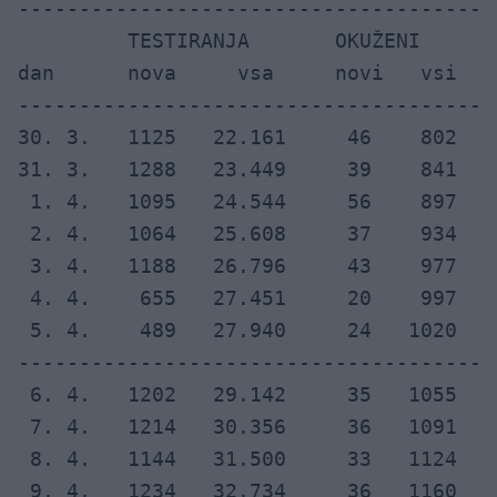
---------------------------------------
         TESTIRANJA       OKUŽENI      
dan      nova     vsa     novi   vsi  i
---------------------------------------
30. 3.   1125   22.161     46    802   
31. 3.   1288   23.449     39    841   
 1. 4.   1095   24.544     56    897   
 2. 4.   1064   25.608     37    934   
 3. 4.   1188   26.796     43    977   
 4. 4.    655   27.451     20    997   
 5. 4.    489   27.940     24   1020   
---------------------------------------
 6. 4.   1202   29.142     35   1055   
 7. 4.   1214   30.356     36   1091   
 8. 4.   1144   31.500     33   1124   
 9. 4.   1234   32.734     36   1160   