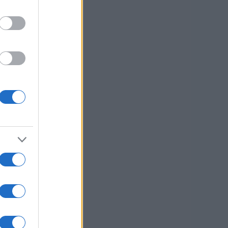
 pa
o
a
usi zdaj
1 / 3