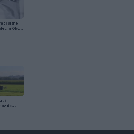
rabi pitne
dec in Občini
adi
kov do
v