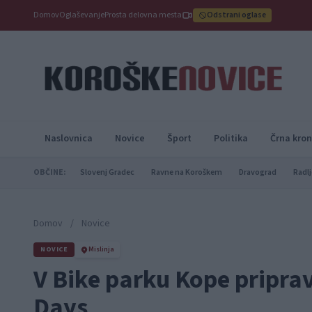
Domov
Oglaševanje
Prosta delovna mesta
Odstrani oglase
Naslovnica
Novice
Šport
Politika
Črna kron
OBČINE:
Slovenj Gradec
Ravne na Koroškem
Dravograd
Radlj
Domov
/
Novice
NOVICE
Mislinja
V Bike parku Kope priprav
Days