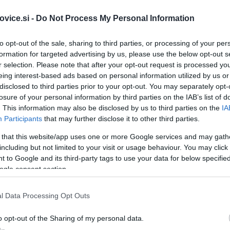
ajhitreje rastočih gorsko turističnih destinacij v Evropi, se
vice.si -
Do Not Process My Personal Information
to opt-out of the sale, sharing to third parties, or processing of your per
formation for targeted advertising by us, please use the below opt-out s
oje, ter se lotile dela na trailih, da bodo pripravljeni za vse
r selection. Please note that after your opt-out request is processed y
eing interest-based ads based on personal information utilized by us or
disclosed to third parties prior to your opt-out. You may separately opt-
losure of your personal information by third parties on the IAB’s list of
. This information may also be disclosed by us to third parties on the
IA
Participants
that may further disclose it to other third parties.
 that this website/app uses one or more Google services and may gath
including but not limited to your visit or usage behaviour. You may click 
 to Google and its third-party tags to use your data for below specifi
ogle consent section.
stival
Flat Out Days
, ki bo na Kopah potekal med 14. in 20.
l Data Processing Opt Outs
o opt-out of the Sharing of my personal data.
kolesarje in vse obiskovalce,
ki radi uživajo v športu, nara