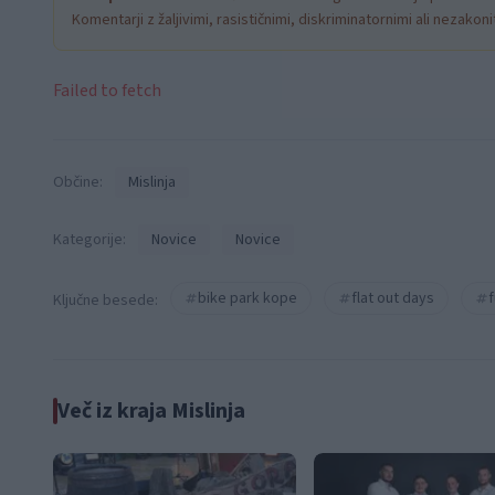
Komentarji z žaljivimi, rasističnimi, diskriminatornimi ali nezako
Failed to fetch
Občine:
Mislinja
Kategorije:
Novice
Novice
bike park kope
flat out days
f
Ključne besede:
Več iz kraja Mislinja