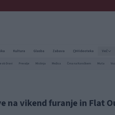
ika
Kultura
Glasba
Zabava
Videoteka
Več
e ob Dravi
Prevalje
Mislinja
Mežica
Črna na Koroškem
Muta
Vu
e na vikend furanje in Flat O