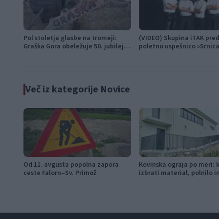
Pol stoletja glasbe na tromeji:
(VIDEO) Skupina iTAK pred
Graška Gora obeležuje 50. jubilejni
poletno uspešnico »Srnic
festival narodno-zabavne glasbe
Več iz kategorije Novice
Od 11. avgusta popolna zapora
Kovinska ograja po meri: 
ceste Falorn–Sv. Primož
izbrati material, polnilo 