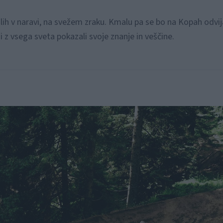
ilih v naravi, na svežem zraku. Kmalu pa se bo na Kopah odvij
i z vsega sveta pokazali svoje znanje in veščine.