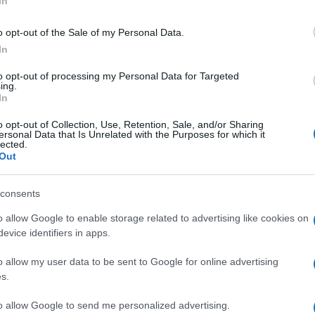
In
a vse ravni znanja, delavnice, druženja in sprostitev, zvečer
o opt-out of the Sale of my Personal Data.
a
Fest Series,
kjer profesionalni kolesarji z vsega sveta
In
.
to opt-out of processing my Personal Data for Targeted
ing.
In
ilo še stopničko višje. Graditelji prog
Batt Crew
pripravljaj
o opt-out of Collection, Use, Retention, Sale, and/or Sharing
ersonal Data that Is Unrelated with the Purposes for which it
e naravne trase, zabaven park za začetnike ter osupljiva velik
lected.
Out
consents
Preizk
o allow Google to enable storage related to advertising like cookies on
evice identifiers in apps.
o allow my user data to be sent to Google for online advertising
s.
to allow Google to send me personalized advertising.