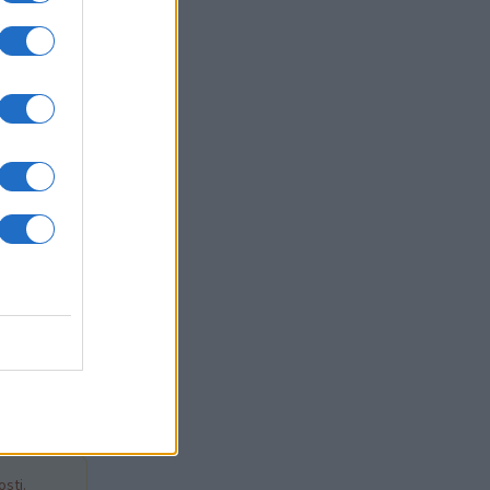
žbi
sti.