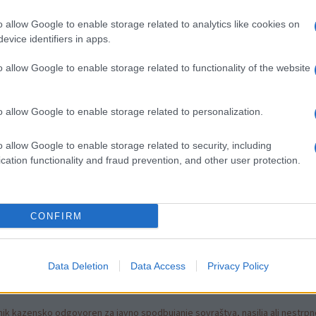
o allow Google to enable storage related to analytics like cookies on
kušnjo
- postavite svoj šotor sredi dogajanja, uživajte v dru
evice identifiers in apps.
delite zgodbe in ustvarite spomine, ki bodo ostali za vedno.
o allow Google to enable storage related to functionality of the website
itev ob tabornem ognju v odlični družbi. Ustvarite si
o allow Google to enable storage related to personalization.
enje.
o allow Google to enable storage related to security, including
cation functionality and fraud prevention, and other user protection.
amo v
Bike parku Kope.
CONFIRM
Data Deletion
Data Access
Privacy Policy
k kazensko odgovoren za javno spodbujanje sovraštva, nasilja ali nestrpno