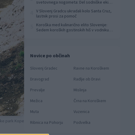
svetovnega nogometa: Del sodniške ekipe
za finale svetovnega prvenstva
V Slovenj Gradcu ukradali kolo Santa Cruz,
4
lastnik prosi za pomoč
Koroška med kulinarično elito Slovenije:
5
Sedem koroških gostinskih hiš v vodniku
Falstaff 2026
Novice po občinah
Slovenj Gradec
Ravne na Koroškem
Dravograd
Radlje ob Dravi
Prevalje
Mislinja
Mežica
Črna na Koroškem
Muta
Vuzenica
ike park Kope
Ribnica na Pohorju
Podvelka