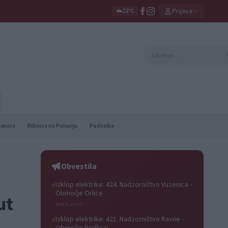
Prijava
☁️
22°C
zenica
Ribnica na Pohorju
Podvelka
Obvestila
Izklop elektrike: 424. Nadzorništvo Vuzenica -
⚡
Območje Orlice
ut
pred 6 urami
Izklop elektrike: 421. Nadzorništvo Ravne -
⚡