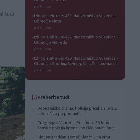
Območje Podkraj
pred 6 urami
al tudi
Izklop elektrike: 423. Nadzorništvo Vuzenica -
⚡
Območje Mute
pred 6 urami
Izklop elektrike: 422. Nadzorništvo Vuzenica -
⚡
Območje Vuhreda
pred 6 urami
Izklop elektrike: 420. Nadzorništvo Vuzenica -
⚡
Območje Spodnja Vižinga, Vas, Št. Janž nad
Radljami, Suhi Vrh, Dobrava
pred 6 urami
Preberite tudi
Dopustniška drama: Policija pričakala letalo
1
s Korošico po pristanku
Tragedija v Vuhredu: Po umoru 36-letne
2
ženske policija intenzivno išče osumljenca
Slovenjgradčan Tomaž Klančnik na vrhu
3