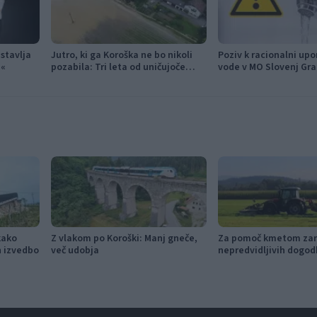
stavlja
Jutro, ki ga Koroška ne bo nikoli
Poziv k racionalni upo
a«
pozabila: Tri leta od uničujoče
vode v MO Slovenj Gra
ujme
Mislinja
kako
Z vlakom po Koroški: Manj gneče,
Za pomoč kmetom zar
in izvedbo
več udobja
nepredvidljivih dogod
115.000 evrov sredste