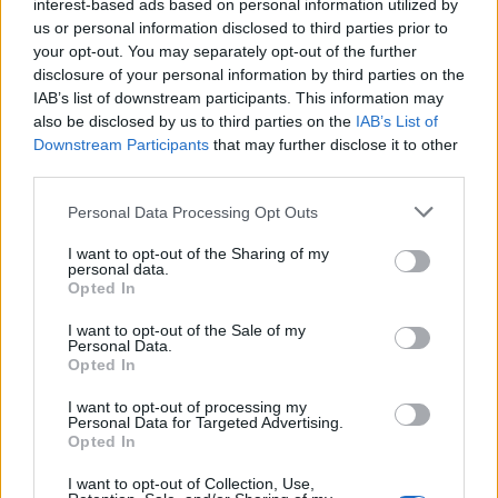
odstranjeni.
Pravila komentiranja →
interest-based ads based on personal information utilized by
us or personal information disclosed to third parties prior to
your opt-out. You may separately opt-out of the further
Failed to fetch
disclosure of your personal information by third parties on the
IAB’s list of downstream participants. This information may
also be disclosed by us to third parties on the
IAB’s List of
Downstream Participants
that may further disclose it to other
Občine:
Dravograd
third parties.
Please note that this website/app uses one or more Google
Personal Data Processing Opt Outs
Kategorije:
Novice
Novice
services and may gather and store information including but
not limited to your visit or usage behaviour. You may click to
I want to opt-out of the Sharing of my
personal data.
grant or deny consent to Google and its third-party tags to
Dravograd
Ključne besede:
Opted In
use your data for below specified purposes in below Google
consent section.
koroški zaposlitveni in karierni sejem
Špic D
I want to opt-out of the Sale of my
Personal Data.
Opted In
ZZZS
I want to opt-out of processing my
Personal Data for Targeted Advertising.
Opted In
Več iz kraja Dravograd
I want to opt-out of Collection, Use,