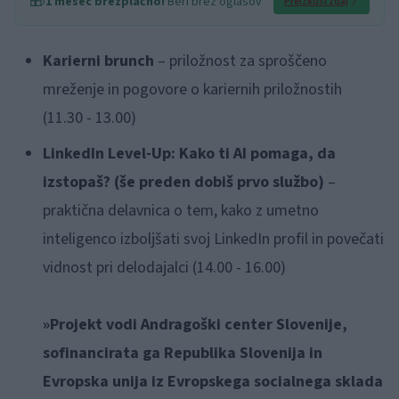
🎁
1 mesec brezplačno!
Beri brez oglasov
Preizkusi zdaj
Karierni brunch
– priložnost za sproščeno
mreženje in pogovore o kariernih priložnostih
(11.30 - 13.00)
LinkedIn Level-Up: Kako ti AI pomaga, da
izstopaš? (še preden dobiš prvo službo)
–
praktična delavnica o tem, kako z umetno
inteligenco izboljšati svoj LinkedIn profil in povečati
vidnost pri delodajalci (14.00 - 16.00)
»Projekt vodi Andragoški center Slovenije,
sofinancirata ga Republika Slovenija in
Evropska unija iz Evropskega socialnega sklada