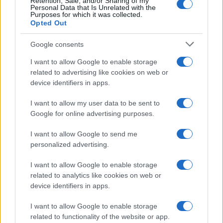
Retention, Sale, and/or Sharing of my
Personal Data that Is Unrelated with the
Purposes for which it was collected.
Opted Out
Google consents
I want to allow Google to enable storage
Koroška slavi državne prvake v
Freestyle navdušuje s poletno
related to advertising like cookies on web or
košarki 3x3: V Dravogradu
prilagojenimi cenami koles
device identifiers in apps.
pripravljajo sprejem
košarkarjev
I want to allow my user data to be sent to
Google for online advertising purposes.
I want to allow Google to send me
personalized advertising.
Do novembra zaradi sanacije
Kovinska ograja po meri: kako
delna zapora občinske ceste v
izbrati material, polnilo in
Dravogradu
izvedbo
I want to allow Google to enable storage
related to analytics like cookies on web or
device identifiers in apps.
Več iz kategorije Novice
I want to allow Google to enable storage
related to functionality of the website or app.