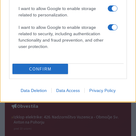
I want to allow Google to enable storage
related to personalization.
I want to allow Google to enable storage
(VIDEO) Štorklje obiskale
Vreme: Pred nami spet teden
related to security, including authentication
travnik v Mislinjski Dobravi,
vročine, možne so nevihte
functionality and fraud prevention, and other
Slovenija pa beleži rekordno
user protection.
leto
CONFIRM
V OTP banki opozarjajo na
V torek ob nespremenjenih
zlorabe plačilnih kartic s
dajatvah občutna pocenitev
Data Deletion
Data Access
Privacy Policy
skimmingom
goriv
Obvestila
Izklop elektrike: 426. Nadzorništvo Vuzenica - Območje Sv.
⚡
Anton na Pohorju
pred 10 urami