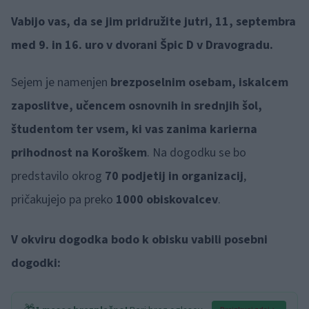
Vabijo vas, da se jim pridružite jutri, 11, septembra
med 9. in 16. uro v dvorani Špic D v Dravogradu.
Sejem je namenjen
brezposelnim osebam, iskalcem
zaposlitve, učencem osnovnih in srednjih šol,
študentom ter vsem, ki vas zanima karierna
prihodnost na Koroškem
. Na dogodku se bo
predstavilo okrog
70 podjetij in organizacij
,
pričakujejo pa preko
1000 obiskovalcev
.
V okviru dogodka bodo k obisku vabili posebni
dogodki: