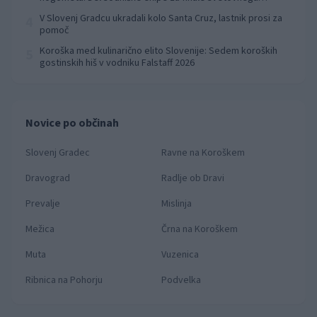
prvenstva
V Slovenj Gradcu ukradali kolo Santa Cruz, lastnik prosi za
4
pomoč
Koroška med kulinarično elito Slovenije: Sedem koroških
5
gostinskih hiš v vodniku Falstaff 2026
Novice po občinah
Slovenj Gradec
Ravne na Koroškem
Dravograd
Radlje ob Dravi
Prevalje
Mislinja
Mežica
Črna na Koroškem
Muta
Vuzenica
Ribnica na Pohorju
Podvelka