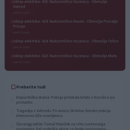
Izklop elektrike: 425. Nadzorništvo Vuzenica - Območje
⚡
Vuhred
pred 10 urami
Izklop elektrike: 429. Nadzorništvo Ravne - Območje Prevalje
⚡
Prisoje
pred 10 urami
Izklop elektrike: 424. Nadzorništvo Vuzenica - Območje Orlice
⚡
pred 10 urami
Izklop elektrike: 423. Nadzorništvo Vuzenica - Območje Mute
⚡
pred 10 urami
Preberite tudi
Dopustniška drama: Policija pričakala letalo s Korošico po
1
pristanku
Tragedija v Vuhredu: Po umoru 36-letne ženske policija
2
intenzivno išče osumljenca
Slovenjgradčan Tomaž Klančnik na vrhu svetovnega
3
nogometa: Del sodniške ekipe za finale svetovnega