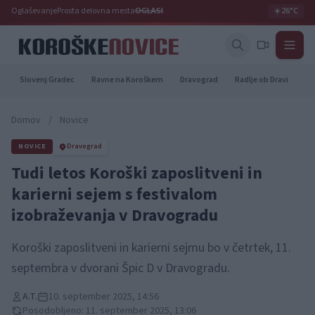
Oglaševanje
Prosta delovna mesta
OGLASI
☀️
26°C
Slovenj Gradec
Ravne na Koroškem
Dravograd
Radlje ob Dravi
Pr
Domov
/
Novice
NOVICE
Dravograd
Tudi letos Koroški zaposlitveni in
karierni sejem s festivalom
izobraževanja v Dravogradu
Koroški zaposlitveni in karierni sejmu bo v četrtek, 11.
septembra v dvorani Špic D v Dravogradu.
A.T.
10. september 2025, 14:56
Posodobljeno: 11. september 2025, 13:06