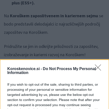
plus (ESS+).
Na
Koroškem zaposlitvenem in kariernem sejmu
se
bodo predstavili delodajalci iz najrazličnejših področij
zaposlitev na Koroškem.
Pridružite se jim in odkrijte priložnosti za zaposlitev,
izobraževanje in karierni razvoj na Koroškem!
Koroskenovice.si -
Do Not Process My Personal
Information
If you wish to opt-out of the sale, sharing to third parties, or
Opozorilo:
Po 297. členu Kazenskega zakonika je
processing of your personal or sensitive information for
posameznik kazensko odgovoren za javno spodbujanje
targeted advertising by us, please use the below opt-out
sovraštva, nasilja ali nestrpnosti. Komentarji z žaljivimi,
section to confirm your selection. Please note that after your
rasističnimi, diskriminatornimi ali nezakonitimi vsebinami bodo
opt-out request is processed you may continue seeing