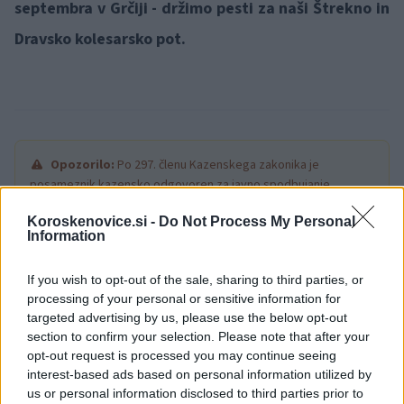
septembra v Grčiji - držimo pesti za naši Štrekno in
Dravsko kolesarsko pot.
Opozorilo:
Po 297. členu Kazenskega zakonika je
posameznik kazensko odgovoren za javno spodbujanje
sovraštva, nasilja ali nestrpnosti. Komentarji z žaljivimi,
Koroskenovice.si -
Do Not Process My Personal
rasističnimi, diskriminatornimi ali nezakonitimi vsebinami bodo
Information
odstranjeni.
Pravila komentiranja →
If you wish to opt-out of the sale, sharing to third parties, or
processing of your personal or sensitive information for
Failed to fetch
targeted advertising by us, please use the below opt-out
section to confirm your selection. Please note that after your
opt-out request is processed you may continue seeing
interest-based ads based on personal information utilized by
Občine:
Slovenj Gradec
Dravograd
us or personal information disclosed to third parties prior to