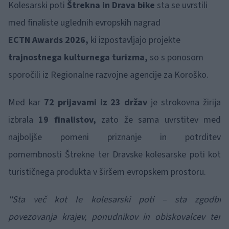
Kolesarski poti
Štrekna
in Drava bike
sta se uvrstili
med finaliste uglednih evropskih nagrad
ECTN Awards 2026,
ki izpostavljajo projekte
trajnostnega kulturnega turizma,
so s ponosom
sporočili iz Regionalne razvojne agencije za Koroško.
Med kar
72 prijavami iz 23 držav
je strokovna žirija
izbrala
19 finalistov,
zato že sama uvrstitev med
najboljše pomeni priznanje in potrditev
pomembnosti Štrekne ter Dravske kolesarske poti kot
turističnega produkta v širšem evropskem prostoru.
''Sta več kot le kolesarski poti – sta zgodbi
povezovanja krajev, ponudnikov in obiskovalcev ter