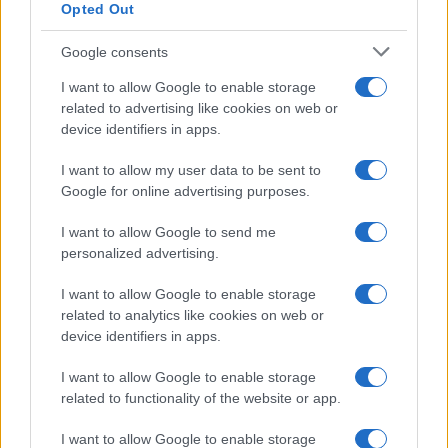
Opted Out
Google consents
Koncert skupine Delta Riff na
Avgust v Kinu Kulturnega doma
Festivalu SHOTS prestavljen na
Slovenj Gradec: Filmske
I want to allow Google to enable storage
jutri
premiere, napete zgodbe in
related to advertising like cookies on web or
počitniški kino
device identifiers in apps.
I want to allow my user data to be sent to
Google for online advertising purposes.
Freestyle navdušuje s poletno
Vlom v hišo pri Slovenj Gradcu,
I want to allow Google to send me
prilagojenimi cenami koles
lastniki ostali brez orodja in
personalized advertising.
modema
I want to allow Google to enable storage
related to analytics like cookies on web or
Več iz kategorije Novice
device identifiers in apps.
I want to allow Google to enable storage
related to functionality of the website or app.
I want to allow Google to enable storage