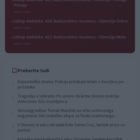
Izklop elektrike: 429. Nadzorništvo Ravne - Območje Prevalje
⚡
Prisoje
pred 5 urami
Izklop elektrike: 424. Nadzorništvo Vuzenica - Območje Orlice
⚡
pred 5 urami
Izklop elektrike: 423. Nadzorništvo Vuzenica - Območje Mute
⚡
pred 5 urami
Preberite tudi
Dopustniška drama: Policija pričakala letalo s Korošico po
1
pristanku
Tragedija v Vuhredu: Po umoru 36-letne ženske policija
2
intenzivno išče osumljenca
Slovenjgradčan Tomaž Klančnik na vrhu svetovnega
3
nogometa: Del sodniške ekipe za finale svetovnega
prvenstva
V Slovenj Gradcu ukradali kolo Santa Cruz, lastnik prosi za
4
pomoč
Koroška med kulinarično elito Slovenije: Sedem koroških