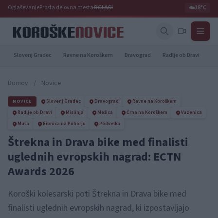
Oglaševanje
Prosta delovna mesta
OGLASI
☁️
18°C
Slovenj Gradec
Ravne na Koroškem
Dravograd
Radlje ob Dravi
Pr
Domov
/
Novice
NOVICE
Slovenj Gradec
Dravograd
Ravne na Koroškem
Radlje ob Dravi
Mislinja
Mežica
Črna na Koroškem
Vuzenica
Muta
Ribnica na Pohorju
Podvelka
Štrekna in Drava bike med finalisti
uglednih evropskih nagrad: ECTN
Awards 2026
Koroški kolesarski poti Štrekna in Drava bike med
finalisti uglednih evropskih nagrad, ki izpostavljajo