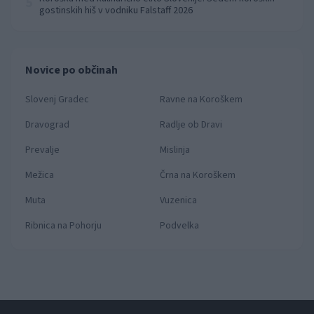
5
gostinskih hiš v vodniku Falstaff 2026
Novice po občinah
Slovenj Gradec
Ravne na Koroškem
Dravograd
Radlje ob Dravi
Prevalje
Mislinja
Mežica
Črna na Koroškem
Muta
Vuzenica
Ribnica na Pohorju
Podvelka