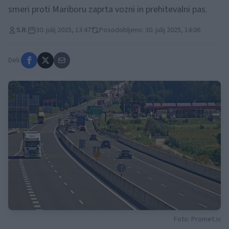
smeri proti Mariboru zaprta vozni in prehitevalni pas.
S.R.
30. julij 2025, 13:47
Posodobljeno: 30. julij 2025, 14:06
Deli:
Foto: Promet.si