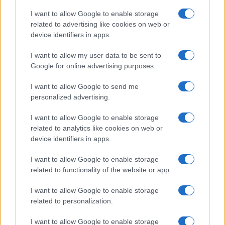
I want to allow Google to enable storage
related to advertising like cookies on web or
Naftni derivati od jutri občutno
Na Ravnah asfaltirajo pred
device identifiers in apps.
cenejši
gimnazijo, obvoz urejen preko
Janeč
I want to allow my user data to be sent to
Google for online advertising purposes.
Obvestila
I want to allow Google to send me
Izklop elektrike: 430. Nadzorništvo Slovenj Gradec - Območje
⚡
Gmajna
personalized advertising.
pred 19 urami
I want to allow Google to enable storage
Izklop elektrike: 426. Nadzorništvo Vuzenica - Območje Sv.
⚡
related to analytics like cookies on web or
Anton na Pohorju
device identifiers in apps.
pred 19 urami
Izklop elektrike: 425. Nadzorništvo Vuzenica - Območje
⚡
I want to allow Google to enable storage
Vuhred
related to functionality of the website or app.
pred 19 urami
Izklop elektrike: 429. Nadzorništvo Slovenj Gradec - Območje
I want to allow Google to enable storage
⚡
Šmiklavž, Graške Gore
related to personalization.
pred 19 urami
I want to allow Google to enable storage
Izklop elektrike: 424. Nadzorništvo Vuzenica - Območje Orlice