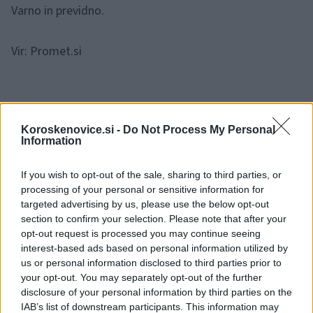
Varno in previdno.
Vir: Promet.si
Koroskenovice.si -
Do Not Process My Personal
Information
Opozorilo:
Po 297. členu Kazenskega zakonika je
posameznik kazensko odgovoren za javno spodbujanje
If you wish to opt-out of the sale, sharing to third parties, or
sovraštva, nasilja ali nestrpnosti. Komentarji z žaljivimi,
processing of your personal or sensitive information for
rasističnimi, diskriminatornimi ali nezakonitimi vsebinami bodo
targeted advertising by us, please use the below opt-out
odstranjeni.
Pravila komentiranja →
section to confirm your selection. Please note that after your
opt-out request is processed you may continue seeing
interest-based ads based on personal information utilized by
Failed to fetch
us or personal information disclosed to third parties prior to
your opt-out. You may separately opt-out of the further
disclosure of your personal information by third parties on the
IAB’s list of downstream participants. This information may