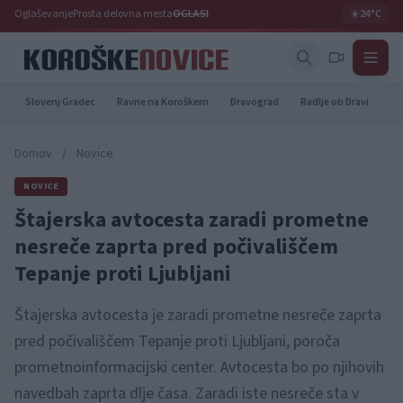
Oglaševanje
Prosta delovna mesta
OGLASI
☀️
24°C
Slovenj Gradec
Ravne na Koroškem
Dravograd
Radlje ob Dravi
Pr
Domov
/
Novice
NOVICE
Štajerska avtocesta zaradi prometne
nesreče zaprta pred počivališčem
Tepanje proti Ljubljani
Štajerska avtocesta je zaradi prometne nesreče zaprta
pred počivališčem Tepanje proti Ljubljani, poroča
prometnoinformacijski center. Avtocesta bo po njihovih
navedbah zaprta dlje časa. Zaradi iste nesreče sta v