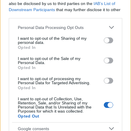
Kategorije:
Novice
Novice
also be disclosed by us to third parties on the
IAB’s List of
Downstream Participants
that may further disclose it to other
avtocesta
obvestilo
Ključne besede:
third parties.
Please note that this website/app uses one or more Google
prometna nesreča
Personal Data Processing Opt Outs
services and may gather and store information including but
not limited to your visit or usage behaviour. You may click to
I want to opt-out of the Sharing of my
personal data.
grant or deny consent to Google and its third-party tags to
Opted In
use your data for below specified purposes in below Google
Več iz kategorije Novice
consent section.
I want to opt-out of the Sale of my
Personal Data.
Opted In
I want to opt-out of processing my
Personal Data for Targeted Advertising.
Opted In
I want to opt-out of Collection, Use,
Vročina bo sredi tedna
Pijani za volanom, prehitri in
Retention, Sale, and/or Sharing of my
popustila, temperature okoli 30
preblizu: Policisti v preteklem
Personal Data that Is Unrelated with the
°C
vikendu s polnimi rokami dela
Purposes for which it was collected.
Opted Out
Google consents