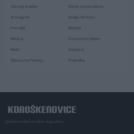
Slovenj Gradec
Ravne na Koroškem
Dravograd
Radlje ob Dravi
Prevalje
Mislinja
Mežica
Črna na Koroškem
Muta
Vuzenica
Ribnica na Pohorju
Podvelka
Spletni medij koroških dogodkov.