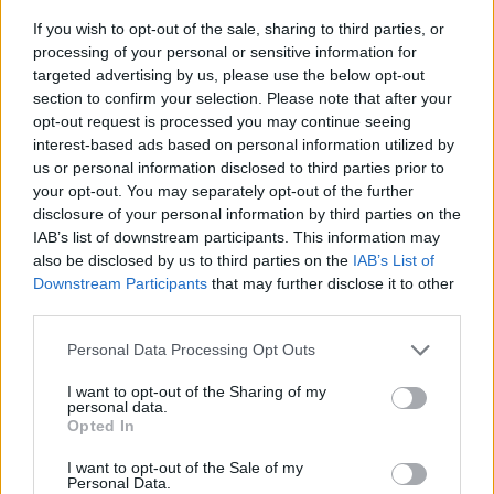
Kategorije:
Novice
Novice
If you wish to opt-out of the sale, sharing to third parties, or
processing of your personal or sensitive information for
pesem
petje
srečanje
Ključne besede:
targeted advertising by us, please use the below opt-out
section to confirm your selection. Please note that after your
zabava
opt-out request is processed you may continue seeing
interest-based ads based on personal information utilized by
us or personal information disclosed to third parties prior to
your opt-out. You may separately opt-out of the further
disclosure of your personal information by third parties on the
Več iz kraja Slovenj Gradec
IAB’s list of downstream participants. This information may
also be disclosed by us to third parties on the
IAB’s List of
Downstream Participants
that may further disclose it to other
third parties.
Please note that this website/app uses one or more Google
Personal Data Processing Opt Outs
services and may gather and store information including but
not limited to your visit or usage behaviour. You may click to
I want to opt-out of the Sharing of my
Brezplačna osvežitev: Skočite v
Pol stoletja glasbe na tromeji:
personal data.
bazen v Slovenj Gradcu in na
Graška Gora obeležuje 50.
grant or deny consent to Google and its third-party tags to
Opted In
Ravnah
jubilejni festival narodno-
use your data for below specified purposes in below Google
zabavne glasbe
consent section.
I want to opt-out of the Sale of my
Personal Data.