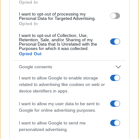
Opted In
I want to opt-out of processing my
Personal Data for Targeted Advertising.
Nogometni spektakel je pred
Obratovanje bazenov
Opted In
vrati, zagotovite si svojo
Aqualatio prilagojeno
vstopnico pravočasno
vremenskim razmeram
I want to opt-out of Collection, Use,
Retention, Sale, and/or Sharing of my
Personal Data that Is Unrelated with the
Purposes for which it was collected.
Več iz kategorije Novice
Opted Out
Google consents
I want to allow Google to enable storage
related to advertising like cookies on web or
device identifiers in apps.
Nevarna najdba v Dravogradu:
(VIDEO in FOTO) Novo padel
I want to allow my user data to be sent to
Odstranili 88-milimetrsko
igrišče v Vuzenici: Naj se
Google for online advertising purposes.
granato
odštevanje do prvega servisa
začne
I want to allow Google to send me
personalized advertising.