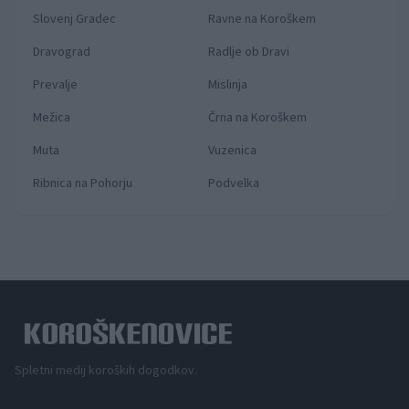
Slovenj Gradec
Ravne na Koroškem
Dravograd
Radlje ob Dravi
Prevalje
Mislinja
Mežica
Črna na Koroškem
Muta
Vuzenica
Ribnica na Pohorju
Podvelka
Spletni medij koroških dogodkov.