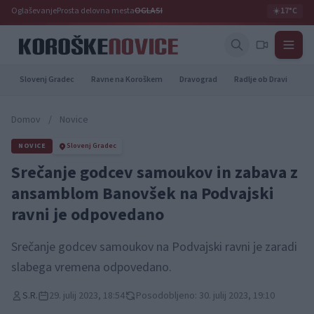
Oglaševanje
Prosta delovna mesta
OGLASI
☀️
17°C
Slovenj Gradec
Ravne na Koroškem
Dravograd
Radlje ob Dravi
Pr
Domov
/
Novice
NOVICE
Slovenj Gradec
Srečanje godcev samoukov in zabava z
ansamblom Banovšek na Podvajski
ravni je odpovedano
Srečanje godcev samoukov na Podvajski ravni je zaradi
slabega vremena odpovedano.
S.R.
29. julij 2023, 18:54
Posodobljeno: 30. julij 2023, 19:10