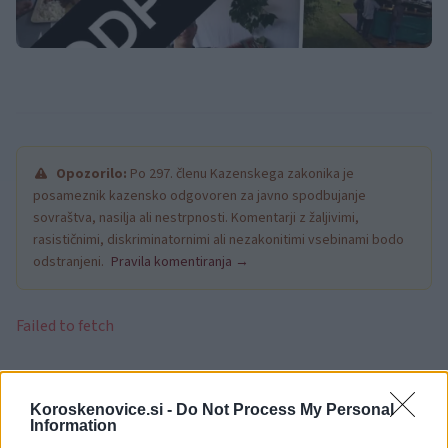
Opozorilo:
Po 297. členu Kazenskega zakonika je
posameznik kazensko odgovoren za javno spodbujanje
sovraštva, nasilja ali nestrpnosti. Komentarji z žaljivimi,
rasističnimi, diskriminatornimi ali nezakonitimi vsebinami bodo
odstranjeni.
Pravila komentiranja →
Failed to fetch
Občine:
Slovenj Gradec
Koroskenovice.si -
Do Not Process My Personal
Information