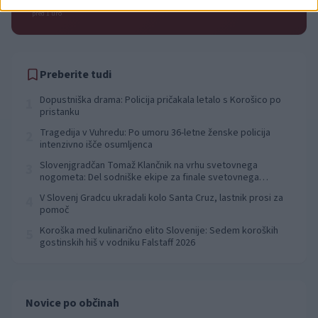
pred 1 uro
Preberite tudi
Dopustniška drama: Policija pričakala letalo s Korošico po
1
pristanku
Tragedija v Vuhredu: Po umoru 36-letne ženske policija
2
intenzivno išče osumljenca
Slovenjgradčan Tomaž Klančnik na vrhu svetovnega
3
nogometa: Del sodniške ekipe za finale svetovnega
prvenstva
V Slovenj Gradcu ukradali kolo Santa Cruz, lastnik prosi za
4
pomoč
Koroška med kulinarično elito Slovenije: Sedem koroških
5
gostinskih hiš v vodniku Falstaff 2026
Novice po občinah