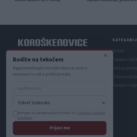
KATEGORIJ
DeSUS
×
Spletni medij koroških dogodkov.
Bodite na tekočem
Poplave 2023
Kam na pote
Najpomembnejše Koroške Novice novice
naravnost v vaš e-poštni predal.
Dobro počutj
Korošci v tuji
Strinjam se s prejemanjem e-novic in z
obdelavo osebnih
podatkov
.
Prijavi me