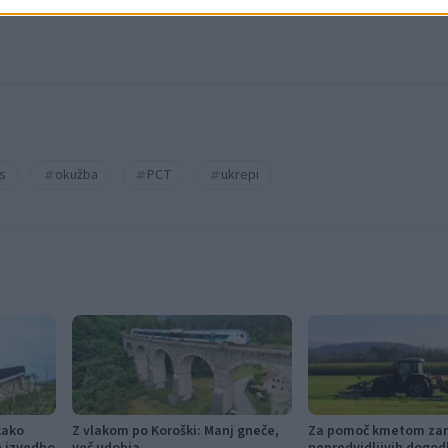
s
okužba
PCT
ukrepi
kako
Z vlakom po Koroški: Manj gneče,
Za pomoč kmetom zar
in izvedbo
več udobja
nepredvidljivih dogod