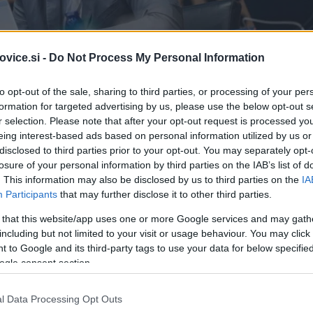
vice.si -
Do Not Process My Personal Information
to opt-out of the sale, sharing to third parties, or processing of your per
formation for targeted advertising by us, please use the below opt-out s
r selection. Please note that after your opt-out request is processed y
eing interest-based ads based on personal information utilized by us or
disclosed to third parties prior to your opt-out. You may separately opt-
losure of your personal information by third parties on the IAB’s list of
. This information may also be disclosed by us to third parties on the
IA
Participants
that may further disclose it to other third parties.
 that this website/app uses one or more Google services and may gath
Simbolična fotografija
| 
including but not limited to your visit or usage behaviour. You may click 
 to Google and its third-party tags to use your data for below specifi
ogle consent section.
najprej
sproščali v dejavnostih, ki potekajo na prostem, 
tranjih prostorih.
l Data Processing Opt Outs