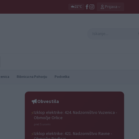
Prijava
☁️
21°C
zenica
Ribnica na Pohorju
Podvelka
Obvestila
Izklop elektrike: 424. Nadzorništvo Vuzenica -
⚡
Območje Orlice
pred 5 urami
Izklop elektrike: 421. Nadzorništvo Ravne -
⚡