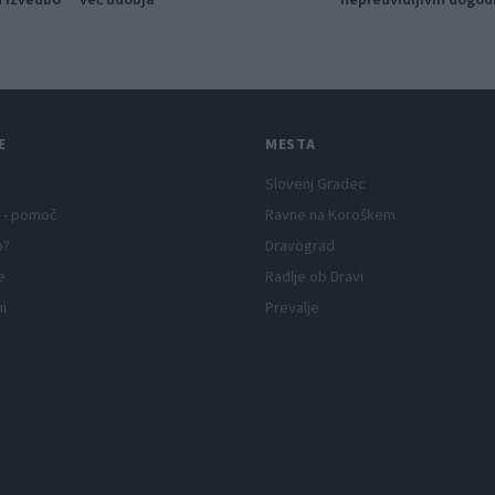
115.000 evrov sredste
E
MESTA
Slovenj Gradec
 - pomoč
Ravne na Koroškem
p?
Dravograd
e
Radlje ob Dravi
ni
Prevalje