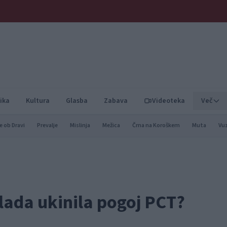
ika
Kultura
Glasba
Zabava
Videoteka
Več
e ob Dravi
Prevalje
Mislinja
Mežica
Črna na Koroškem
Muta
Vu
lada ukinila pogoj PCT?