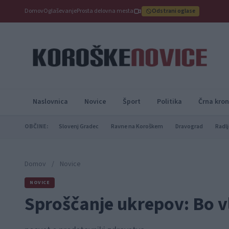
Domov
Oglaševanje
Prosta delovna mesta
Odstrani oglase
Naslovnica
Novice
Šport
Politika
Črna kron
OBČINE:
Slovenj Gradec
Ravne na Koroškem
Dravograd
Radlj
Domov
/
Novice
NOVICE
Sproščanje ukrepov: Bo v