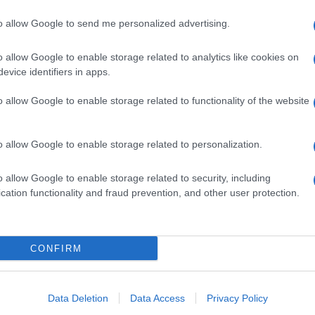
to allow Google to send me personalized advertising.
leg članov strokovne skupine še
epidemiologi, mikrobiolo
o allow Google to enable storage related to analytics like cookies on
nih domov, družinski zdravniki, pediatri in drugi strokovnjaki, 
evice identifiers in apps.
eti in usmeritvami.
o allow Google to enable storage related to functionality of the website
avje začel ob 13. uri, po končanem posvetu pa je ob 16. 
o allow Google to enable storage related to personalization.
 priporočila bo sicer morala nato potrditi še vlada,
o allow Google to enable storage related to security, including
rtek.
cation functionality and fraud prevention, and other user protection.
CONFIRM
k kazensko odgovoren za javno spodbujanje sovraštva, nasilja ali nestrpno
nitimi vsebinami bodo odstranjeni.
Pravila komentiranja →
Data Deletion
Data Access
Privacy Policy