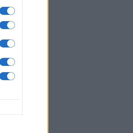
gi,
ki
uri
sti.