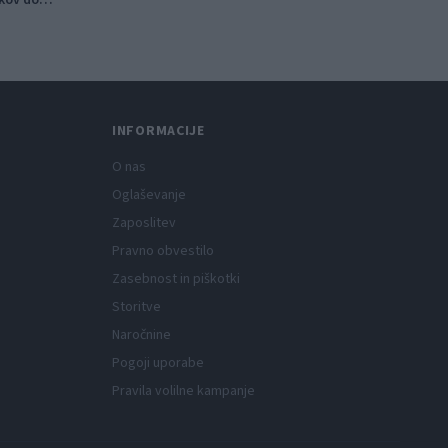
v
INFORMACIJE
O nas
Oglaševanje
Zaposlitev
Pravno obvestilo
Zasebnost in piškotki
Storitve
Naročnine
Pogoji uporabe
Pravila volilne kampanje