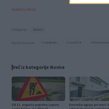
Failed to fetch
Kategorije:
Novice
cepljenje
covid-19
koronaviru
Ključne besede:
Več iz kategorije Novice
Od 11. avgusta popolna zapora
Kovinska ograja po meri: 
ceste Falorn–Sv. Primož
izbrati material, polnilo 