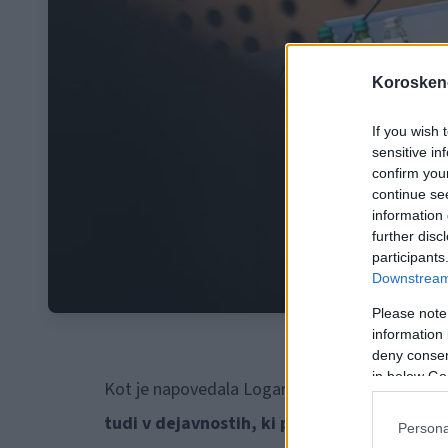
Koroskeno
If you wish 
sensitive in
confirm you
continue se
information 
further disc
participants
Downstream 
Please note
information 
deny consent
in below Go
Kot je napovedala Logarjeva, bi ukrepe lahko 
tudi v dejavnostih, ki potekajo v velikih no
Persona