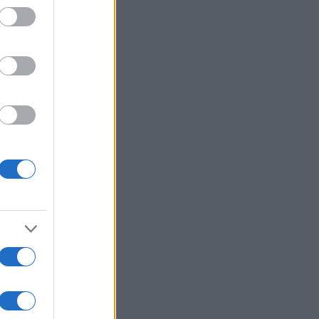
i,
i
cev
č