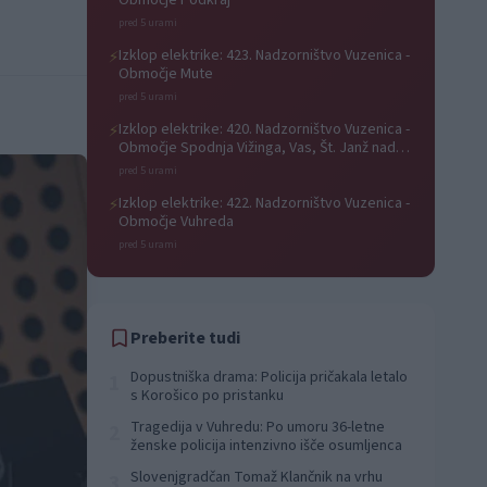
Območje Podkraj
pred 5 urami
Izklop elektrike: 423. Nadzorništvo Vuzenica -
⚡
Območje Mute
pred 5 urami
Izklop elektrike: 420. Nadzorništvo Vuzenica -
⚡
Območje Spodnja Vižinga, Vas, Št. Janž nad
Radljami, Suhi Vrh, Dobrava
pred 5 urami
Izklop elektrike: 422. Nadzorništvo Vuzenica -
⚡
Območje Vuhreda
pred 5 urami
Preberite tudi
Dopustniška drama: Policija pričakala letalo
1
s Korošico po pristanku
Tragedija v Vuhredu: Po umoru 36-letne
2
ženske policija intenzivno išče osumljenca
Slovenjgradčan Tomaž Klančnik na vrhu
3