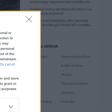
svetovnega nogometa: Del sodniške ekipe
za finale svetovnega prvenstva
V Slovenj Gradcu ukradali kolo Santa Cruz,
4
lastnik prosi za pomoč
Koroška med kulinarično elito Slovenije:
5
Sedem koroških gostinskih hiš v vodniku
Falstaff 2026
sonal or
ection to
ou may
Novice po občinah
 personal
out of the
Slovenj Gradec
Ravne na Koroškem
 downstream
B’s List of
Dravograd
Radlje ob Dravi
Prevalje
Mislinja
er and store
Foto: Vlada RS
Mežica
Črna na Koroškem
to grant or
ed purposes
Muta
Vuzenica
pa
Ribnica na Pohorju
Podvelka