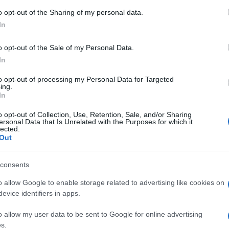
o opt-out of the Sharing of my personal data.
In
ženci današnjega posveta
med drugim razpravljali o
i, cepljeni, testirani (PCT), pa tudi o možnosti popolne
o opt-out of the Sale of my Personal Data.
In
i je okužena s koronavirusom. Že sedaj je sicer v veljavi več
to opt-out of processing my Personal Data for Targeted
ing.
In
i,
"
je v petek dejal Poklukar. To po njegovih besedah pomen
o opt-out of Collection, Use, Retention, Sale, and/or Sharing
ersonal Data that Is Unrelated with the Purposes for which it
 ob poslabšanju razmer pa bo treba ponovno razmisliti o uvedb
lected.
Out
consents
ala, da bo sproščanje ukrepov odvisno od razmer v
o allow Google to enable storage related to advertising like cookies on
acije.
"Nikakor pa ne bomo sproščali po zgledu Skandinav
evice identifiers in apps.
n v Veliki Britaniji so večino epidemioloških ukrepov namre
o allow my user data to be sent to Google for online advertising
iji torej lahko pričakujemo postopno sproščanje ukrepov.
s.