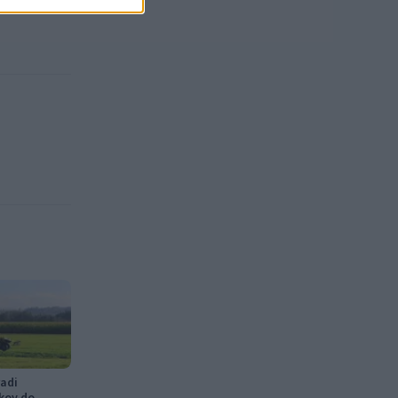
adi
kov do