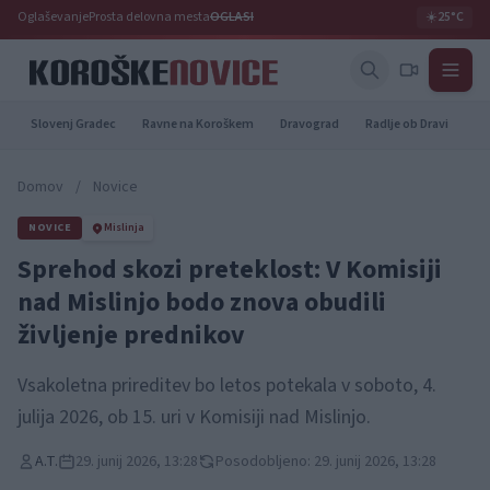
Oglaševanje
Prosta delovna mesta
OGLASI
☀️
25°C
Slovenj Gradec
Ravne na Koroškem
Dravograd
Radlje ob Dravi
Pr
Domov
/
Novice
NOVICE
Mislinja
Sprehod skozi preteklost: V Komisiji
nad Mislinjo bodo znova obudili
življenje prednikov
Vsakoletna prireditev bo letos potekala v soboto, 4.
julija 2026, ob 15. uri v Komisiji nad Mislinjo.
A.T.
29. junij 2026, 13:28
Posodobljeno: 29. junij 2026, 13:28