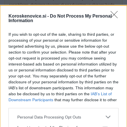
rasističnimi, diskriminatornimi ali nezakonitimi vsebinami bodo
odstranjeni.
Pravila komentiranja →
Koroskenovice.si -
Do Not Process My Personal
Information
Failed to fetch
If you wish to opt-out of the sale, sharing to third parties, or
processing of your personal or sensitive information for
targeted advertising by us, please use the below opt-out
section to confirm your selection. Please note that after your
Občine:
Mislinja
opt-out request is processed you may continue seeing
interest-based ads based on personal information utilized by
Kategorije:
Novice
Novice
us or personal information disclosed to third parties prior to
your opt-out. You may separately opt-out of the further
disclosure of your personal information by third parties on the
Mislinja
komisija
Ključne besede:
IAB’s list of downstream participants. This information may
tako smo delali nekoč
td mislinja
also be disclosed by us to third parties on the
IAB’s List of
Downstream Participants
that may further disclose it to other
third parties.
Please note that this website/app uses one or more Google
Personal Data Processing Opt Outs
Več iz kraja Mislinja
services and may gather and store information including but