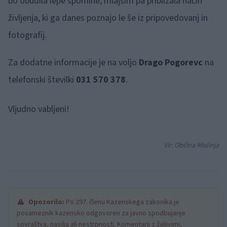
bo obudila lepe spomine, mlajšim pa približala način
življenja, ki ga danes poznajo le še iz pripovedovanj in
fotografij.
Za dodatne informacije je na voljo
Drago Pogorevc
na
telefonski številki
031 570 378
.
Vljudno vabljeni!
Vir: Občina Mislinja
Opozorilo:
Po 297. členu Kazenskega zakonika je
posameznik kazensko odgovoren za javno spodbujanje
sovraštva, nasilja ali nestrpnosti. Komentarji z žaljivimi,