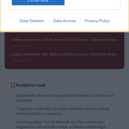
Izklop elektrike: 425. Nadzorništvo Vuzenica - Območje
CONFIRM
⚡
Vuhred
pred 11 urami
Izklop elektrike: 429. Nadzorništvo Ravne - Območje Prevalje
⚡
Data Deletion
Data Access
Privacy Policy
Prisoje
pred 11 urami
Izklop elektrike: 424. Nadzorništvo Vuzenica - Območje Orlice
⚡
pred 11 urami
Izklop elektrike: 423. Nadzorništvo Vuzenica - Območje Mute
⚡
pred 11 urami
Preberite tudi
Dopustniška drama: Policija pričakala letalo s Korošico po
1
pristanku
Tragedija v Vuhredu: Po umoru 36-letne ženske policija
2
intenzivno išče osumljenca
Slovenjgradčan Tomaž Klančnik na vrhu svetovnega
3
nogometa: Del sodniške ekipe za finale svetovnega