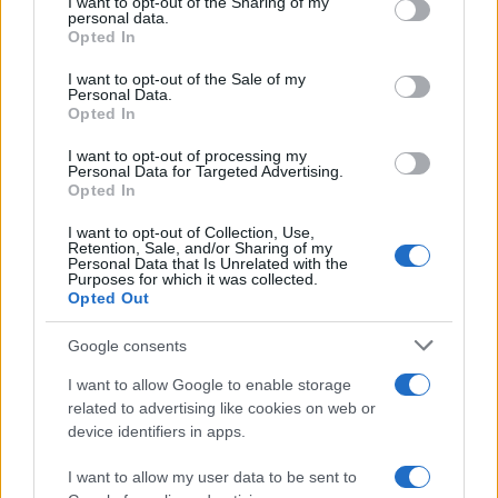
not limited to your visit or usage behaviour. You may click to
I want to opt-out of the Sharing of my
personal data.
grant or deny consent to Google and its third-party tags to
Opted In
use your data for below specified purposes in below Google
consent section.
I want to opt-out of the Sale of my
Personal Data.
Opted In
Freestyle navdušuje s poletno
Pol stoletja glasbe na tromeji:
I want to opt-out of processing my
prilagojenimi cenami koles
Graška Gora obeležuje 50.
Personal Data for Targeted Advertising.
jubilejni festival narodno-
Opted In
zabavne glasbe
I want to opt-out of Collection, Use,
Retention, Sale, and/or Sharing of my
Personal Data that Is Unrelated with the
Purposes for which it was collected.
Opted Out
(VIDEO) Skupina iTAK
Jutro, ki ga Koroška ne bo nikoli
predstavlja poletno uspešnico
pozabila: Tri leta od uničujoče
Google consents
»Srnica«
ujme
I want to allow Google to enable storage
related to advertising like cookies on web or
device identifiers in apps.
Več iz kategorije Novice
I want to allow my user data to be sent to