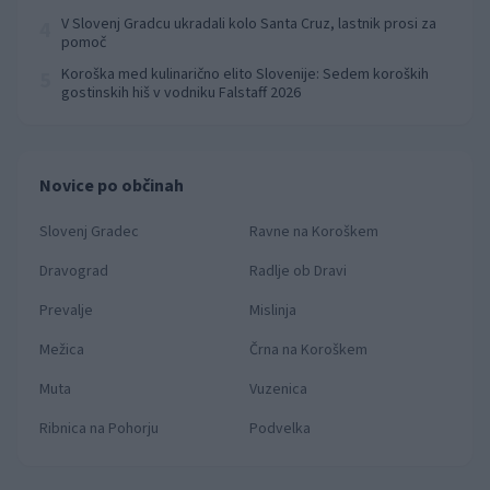
prvenstva
V Slovenj Gradcu ukradali kolo Santa Cruz, lastnik prosi za
4
pomoč
Koroška med kulinarično elito Slovenije: Sedem koroških
5
gostinskih hiš v vodniku Falstaff 2026
Novice po občinah
Slovenj Gradec
Ravne na Koroškem
Dravograd
Radlje ob Dravi
Prevalje
Mislinja
Mežica
Črna na Koroškem
Muta
Vuzenica
Ribnica na Pohorju
Podvelka