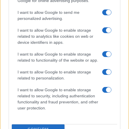
Google for online advertising purposes.
I want to allow Google to send me
personalized advertising.
Plohe in nevihte bodo do
V Črni na Koroškem se začenja
I want to allow Google to enable storage
večera zajele večji del države
jubilejni 70. Koroški turistični
related to analytics like cookies on web or
teden s kar 70 dogodki
device identifiers in apps.
I want to allow Google to enable storage
related to functionality of the website or app.
I want to allow Google to enable storage
Koncert skupine Delta Riff na
Avgust v Kinu Kulturnega doma
related to personalization.
Festivalu SHOTS prestavljen na
Slovenj Gradec: Filmske
jutri
premiere, napete zgodbe in
I want to allow Google to enable storage
počitniški kino
related to security, including authentication
Obvestila
functionality and fraud prevention, and other
user protection.
Izklop elektrike: 426. Nadzorništvo Vuzenica - Območje Sv.
⚡
Anton na Pohorju
pred 11 urami