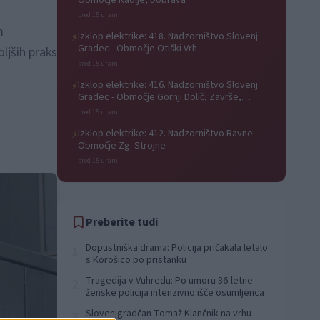
Območje Radlje, Dobrava
pred 15 urami
m
Izklop elektrike: 418. Nadzorništvo Slovenj
⚡
Gradec - Območje Otiški Vrh
ljših praks
pred 15 urami
Izklop elektrike: 416. Nadzorništvo Slovenj
⚡
Gradec - Območje Gornji Dolič, Završe,
Kozjak, Tolsti vrh pri Mislinji, Srednji Dolič,
pred 15 urami
Paka
Izklop elektrike: 412. Nadzorništvo Ravne -
⚡
Območje Zg. Strojne
pred 15 urami
Preberite tudi
Dopustniška drama: Policija pričakala letalo
1
s Korošico po pristanku
Tragedija v Vuhredu: Po umoru 36-letne
2
ženske policija intenzivno išče osumljenca
Slovenjgradčan Tomaž Klančnik na vrhu
3