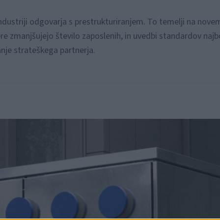
industriji odgovarja s prestrukturiranjem. To temelji na nove
re zmanjšujejo število zaposlenih, in uvedbi standardov najbo
anje strateškega partnerja.