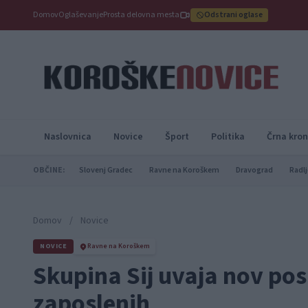
Domov
Oglaševanje
Prosta delovna mesta
Odstrani oglase
Naslovnica
Novice
Šport
Politika
Črna kron
OBČINE:
Slovenj Gradec
Ravne na Koroškem
Dravograd
Radlj
Domov
/
Novice
NOVICE
Ravne na Koroškem
Skupina Sij uvaja nov pos
zaposlenih