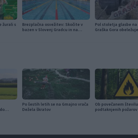
 žurali s
Brezplačna osvežitev: Skočite v
Pol stoletja glasbe na
bazen v Slovenj Gradcu in na
Graška Gora obeležuje 
Ravnah
festival narodno-zab
Po šestih letih se na Gmajno vrača
Ob povečanem številu
 do
Dežela škratov
podtaknjenih požarov 
občanom k takojšnje
obveščanju policije