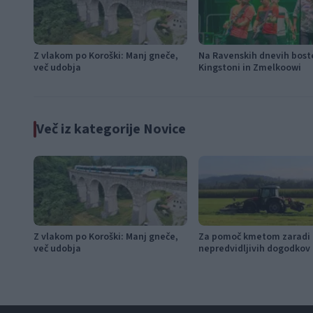
Z vlakom po Koroški: Manj gneče,
Na Ravenskih dnevih boste
več udobja
Kingstoni in Zmelkoowi
Več iz kategorije Novice
Z vlakom po Koroški: Manj gneče,
Za pomoč kmetom zaradi
več udobja
nepredvidljivih dogodkov
115.000 evrov sredstev