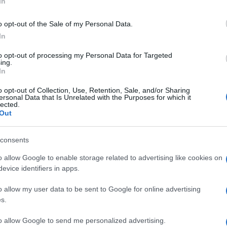
In
 zaposlenih na primerljive ravni v industriji. Letos predvsem v
o opt-out of the Sale of my Personal Data.
In
poteka postopno zmanjšanje števila zaposlenih.
Gre za pribli
iji z mehkimi ukrepi.
to opt-out of processing my Personal Data for Targeted
ing.
In
o opt-out of Collection, Use, Retention, Sale, and/or Sharing
i visokih rasti stroškov energije in nekonkurenčnega
ersonal Data that Is Unrelated with the Purposes for which it
lected.
Out
 so se v Siju odločili za preobrazbo poslovanja, kar podpirajo
consents
o allow Google to enable storage related to advertising like cookies on
evice identifiers in apps.
o allow my user data to be sent to Google for online advertising
s.
to allow Google to send me personalized advertising.
k kazensko odgovoren za javno spodbujanje sovraštva, nasilja ali nestrpno