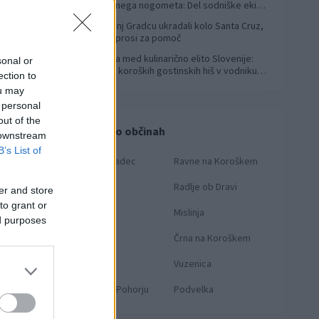
svetovnega nogometa: Del sodniške ekipe
za finale svetovnega prvenstva
V Slovenj Gradcu ukradali kolo Santa Cruz,
4
lastnik prosi za pomoč
Koroška med kulinarično elito Slovenije:
5
sonal or
Sedem koroških gostinskih hiš v vodniku
ection to
Falstaff 2026
ou may
 personal
out of the
Novice po občinah
 downstream
B’s List of
Slovenj Gradec
Ravne na Koroškem
Dravograd
Radlje ob Dravi
er and store
to grant or
Prevalje
Mislinja
ed purposes
Mežica
Črna na Koroškem
Muta
Vuzenica
Ribnica na Pohorju
Podvelka
OTO:
KNMEDIA