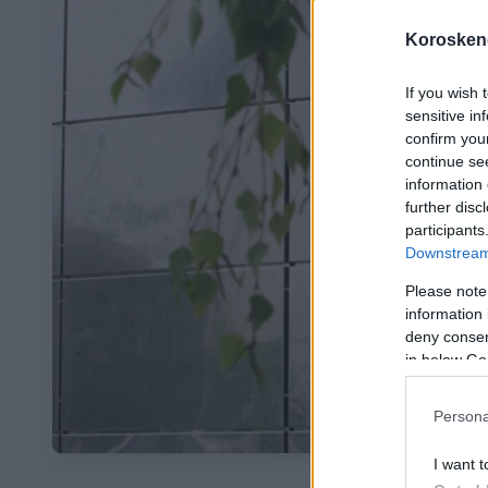
Koroskeno
If you wish 
sensitive in
confirm you
continue se
information 
further disc
participants
Downstream 
Please note
information 
deny consent
in below Go
Persona
I want t