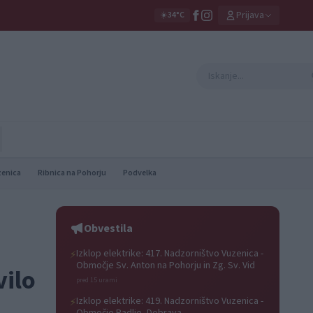
Prijava
☀️
34°C
zenica
Ribnica na Pohorju
Podvelka
Obvestila
Izklop elektrike: 417. Nadzorništvo Vuzenica -
⚡
Območje Sv. Anton na Pohorju in Zg. Sv. Vid
vilo
pred 15 urami
Izklop elektrike: 419. Nadzorništvo Vuzenica -
⚡