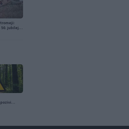
 tromeji:
50. jubilejni
avne glasbe
pozivi
mu