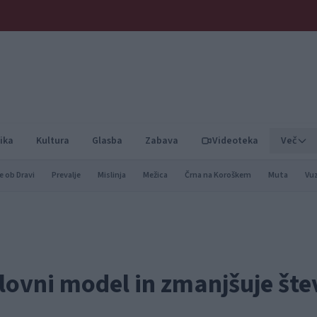
ika
Kultura
Glasba
Zabava
Videoteka
Več
e ob Dravi
Prevalje
Mislinja
Mežica
Črna na Koroškem
Muta
Vu
lovni model in zmanjšuje šte