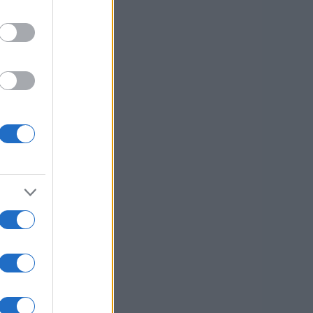
žno
Vir: STA
sti.