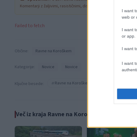
Komentarji z žaljivimi, rasističnimi, diskriminatornimi ali nezako
I want t
web or d
Failed to fetch
I want t
or app.
I want t
Občine:
Ravne na Koroškem
I want t
Kategorije:
Novice
Novice
authenti
Ravne na Koroškem
SIJ Metal Ravne
Ključne besede:
Več iz kraja Ravne na Koroškem