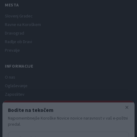
MESTA
Slovenj Gradec
Ravne na Koroškem
Dravograd
Radlje ob Dravi
Prevalje
INFORMACIJE
O nas
Oglaševanje
Zaposlitev
Pravno obvestilo
×
Bodite na tekočem
Zasebnost in piškotki
Najpomembnejše Koroške Novice novice naravnost v vaš e-poštni
Storitve
predal.
Naročnine