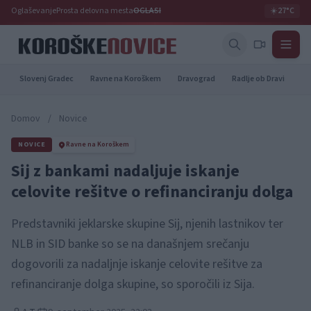
Oglaševanje
Prosta delovna mesta
OGLASI
☀️
27°C
Slovenj Gradec
Ravne na Koroškem
Dravograd
Radlje ob Dravi
Pr
Domov
/
Novice
NOVICE
Ravne na Koroškem
Sij z bankami nadaljuje iskanje
celovite rešitve o refinanciranju dolga
Predstavniki jeklarske skupine Sij, njenih lastnikov ter
NLB in SID banke so se na današnjem srečanju
dogovorili za nadaljnje iskanje celovite rešitve za
refinanciranje dolga skupine, so sporočili iz Sija.