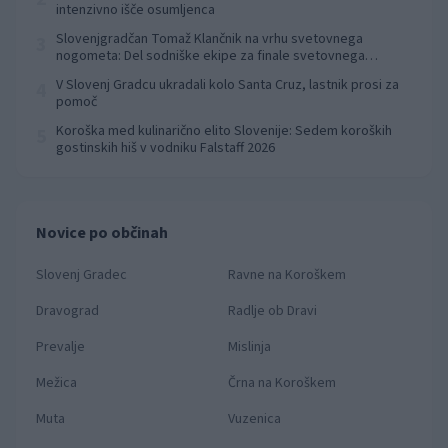
intenzivno išče osumljenca
Slovenjgradčan Tomaž Klančnik na vrhu svetovnega
3
nogometa: Del sodniške ekipe za finale svetovnega
prvenstva
V Slovenj Gradcu ukradali kolo Santa Cruz, lastnik prosi za
4
pomoč
Koroška med kulinarično elito Slovenije: Sedem koroških
5
gostinskih hiš v vodniku Falstaff 2026
Novice po občinah
Slovenj Gradec
Ravne na Koroškem
Dravograd
Radlje ob Dravi
Prevalje
Mislinja
Mežica
Črna na Koroškem
Muta
Vuzenica