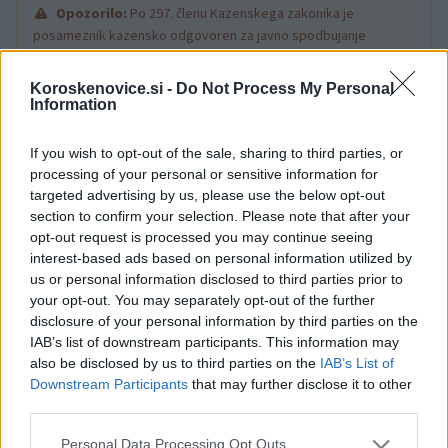
Opozorilo:
Po 297. členu Kazenskega zakonika je
posameznik kazensko odgovoren za javno spodbujanje
sovraštva, nasilja ali nestrpnosti. Komentarji z žaljivimi,
rasističnimi, diskriminatornimi ali nezakonitimi vsebinami bodo
Koroskenovice.si -
Do Not Process My Personal
odstranjeni.
Pravila komentiranja →
Information
If you wish to opt-out of the sale, sharing to third parties, or
Failed to fetch
processing of your personal or sensitive information for
targeted advertising by us, please use the below opt-out
section to confirm your selection. Please note that after your
opt-out request is processed you may continue seeing
Občine:
Ravne na Koroškem
interest-based ads based on personal information utilized by
us or personal information disclosed to third parties prior to
Kategorije:
Novice
Novice
your opt-out. You may separately opt-out of the further
disclosure of your personal information by third parties on the
IAB’s list of downstream participants. This information may
banke
refinanciranje
Ključne besede:
also be disclosed by us to third parties on the
IAB’s List of
Downstream Participants
that may further disclose it to other
sij ravne
Skupina SIJ
third parties.
Please note that this website/app uses one or more Google
Personal Data Processing Opt Outs