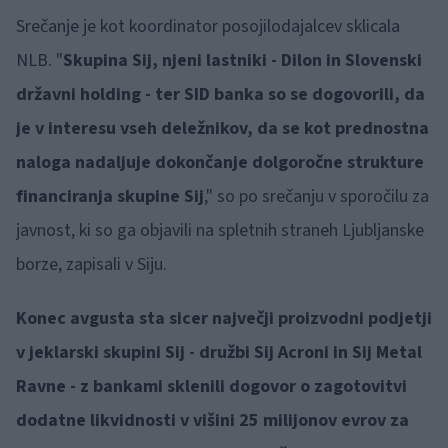
Srečanje je kot koordinator posojilodajalcev sklicala
NLB. "
Skupina Sij, njeni lastniki - Dilon in Slovenski
državni holding - ter SID banka so se dogovorili, da
je v interesu vseh deležnikov, da se kot prednostna
naloga nadaljuje dokončanje dolgoročne strukture
financiranja skupine Sij
," so po srečanju v sporočilu za
javnost, ki so ga objavili na spletnih straneh Ljubljanske
borze, zapisali v Siju.
Konec avgusta sta sicer največji proizvodni podjetji
v jeklarski skupini Sij - družbi Sij Acroni in Sij Metal
Ravne - z bankami sklenili dogovor o zagotovitvi
dodatne likvidnosti v višini 25 milijonov evrov za