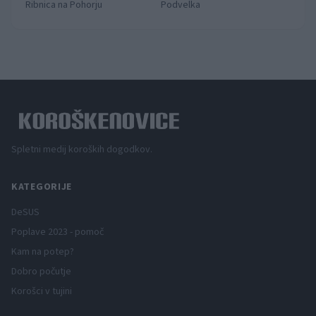
Ribnica na Pohorju
Podvelka
Spletni medij koroških dogodkov.
KATEGORIJE
DeSUS
Poplave 2023 - pomoč
Kam na potep?
Dobro počutje
Korošci v tujini