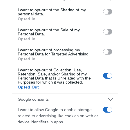
services and may gather and store information including but
not limited to your visit or usage behaviour. You may click to
I want to opt-out of the Sharing of my
Več iz kraja Ravne na Koroškem
personal data.
grant or deny consent to Google and its third-party tags to
Opted In
use your data for below specified purposes in below Google
consent section.
I want to opt-out of the Sale of my
Personal Data.
Opted In
I want to opt-out of processing my
Personal Data for Targeted Advertising.
Cesta med Ravnami na
Freestyle navdušuje s poletno
Opted In
Koroškem in Dravogradom je
prilagojenimi cenami koles
predčasno odprta za promet
I want to opt-out of Collection, Use,
Retention, Sale, and/or Sharing of my
Personal Data that Is Unrelated with the
Purposes for which it was collected.
Opted Out
Google consents
Kovinska ograja po meri: kako
Koroške reke so opazno upadle,
izbrati material, polnilo in
zadnja dva tedna skoraj brez
I want to allow Google to enable storage
izvedbo
dežja
related to advertising like cookies on web or
device identifiers in apps.