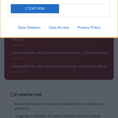
Anton na Pohorju
CONFIRM
pred 10 urami
Izklop elektrike: 425. Nadzorništvo Vuzenica - Območje
⚡
Vuhred
Data Deletion
Data Access
Privacy Policy
pred 10 urami
Izklop elektrike: 429. Nadzorništvo Ravne - Območje Prevalje
⚡
Prisoje
pred 10 urami
Izklop elektrike: 424. Nadzorništvo Vuzenica - Območje Orlice
⚡
pred 10 urami
Izklop elektrike: 421. Nadzorništvo Ravne - Območje Podkraj
⚡
pred 10 urami
Preberite tudi
Dopustniška drama: Policija pričakala letalo s Korošico po
1
pristanku
Tragedija v Vuhredu: Po umoru 36-letne ženske policija
2