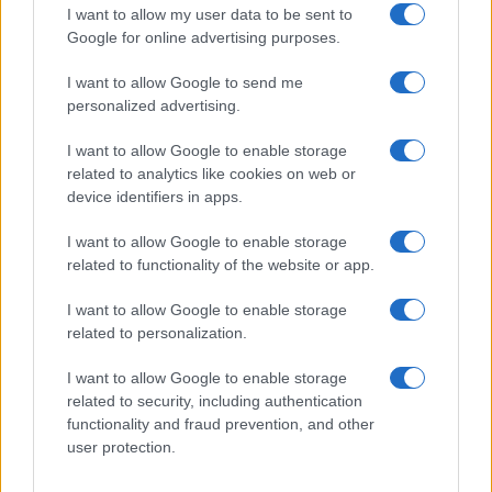
Več iz kategorije Novice
I want to allow my user data to be sent to
Google for online advertising purposes.
I want to allow Google to send me
personalized advertising.
I want to allow Google to enable storage
related to analytics like cookies on web or
Cesta med Ravnami na
(VIDEO) Štorklje obiskale
device identifiers in apps.
Koroškem in Dravogradom je
travnik v Mislinjski Dobravi,
predčasno odprta za promet
Slovenija pa beleži rekordno
leto
I want to allow Google to enable storage
related to functionality of the website or app.
I want to allow Google to enable storage
related to personalization.
Vreme: Pred nami spet teden
V OTP banki opozarjajo na
vročine, možne so nevihte
zlorabe plačilnih kartic s
I want to allow Google to enable storage
skimmingom
related to security, including authentication
functionality and fraud prevention, and other
Obvestila
user protection.
Izklop elektrike: 426. Nadzorništvo Vuzenica - Območje Sv.
⚡