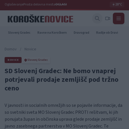
Oglaševanje
Prosta delovna mesta
OGLASI
☀️
28°C
Slovenj Gradec
Ravne na Koroškem
Dravograd
Radlje ob Dravi
Pr
Domov
/
Novice
NOVICE
Slovenj Gradec
SD Slovenj Gradec: Ne bomo vnaprej
potrjevali prodaje zemljišč pod tržno
ceno
V javnosti in socialnih omrežjih so se pojavile informacije, da
so svetniki sveta MO Slovenj Gradec PROTI rešitvam, ki jih
ponujata župan in občinska uprava glede prodaje zemljišč in
javno zasebnega partnerstva v MO Slovenj Gradec. Te