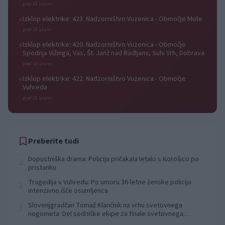
pred 18 urami
Izklop elektrike: 423. Nadzorništvo Vuzenica - Območje Mute
⚡
pred 18 urami
Izklop elektrike: 420. Nadzorništvo Vuzenica - Območje
⚡
Spodnja Vižinga, Vas, Št. Janž nad Radljami, Suhi Vrh, Dobrava
pred 18 urami
Izklop elektrike: 422. Nadzorništvo Vuzenica - Območje
⚡
Vuhreda
pred 18 urami
Preberite tudi
Dopustniška drama: Policija pričakala letalo s Korošico po
1
pristanku
Tragedija v Vuhredu: Po umoru 36-letne ženske policija
2
intenzivno išče osumljenca
Slovenjgradčan Tomaž Klančnik na vrhu svetovnega
3
nogometa: Del sodniške ekipe za finale svetovnega
prvenstva