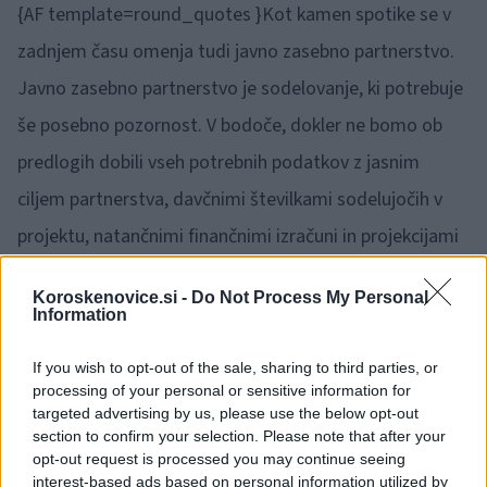
{AF template=round_quotes }
Kot kamen spotike se v
zadnjem času omenja tudi javno zasebno partnerstvo.
Javno zasebno
partnerstvo je sodelovanje, ki potrebuje
še posebno pozornost. V bodoče, dokler ne bomo
ob
predlogih dobili vseh potrebnih podatkov z jasnim
ciljem partnerstva, davčnimi številkami
sodelujočih v
projektu, natančnimi finančnimi izračuni in projekcijami
v prihodnost, bomo v
stranki Socialni demokrati stopili
Koroskenovice.si -
Do Not Process My Personal
na stran našega skupnega imetja in lastnine, ter
Information
zavrnili
predloge, ki dajejo sum na bogatenje redkih
If you wish to opt-out of the sale, sharing to third parties, or
izbranih strank v postopku.{/AF}
processing of your personal or sensitive information for
targeted advertising by us, please use the below opt-out
section to confirm your selection. Please note that after your
opt-out request is processed you may continue seeing
interest-based ads based on personal information utilized by