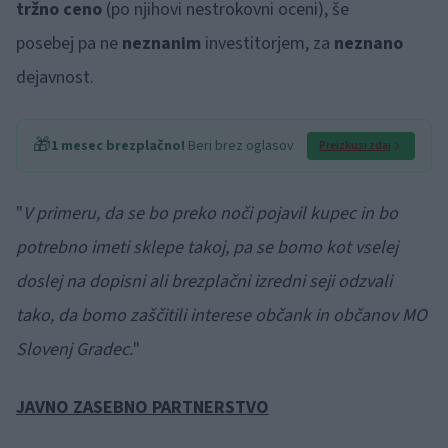
tržno ceno
(po njihovi nestrokovni oceni), še
posebej
pa ne
neznanim
investitorjem, za
neznano
dejavnost.
🎁
1 mesec brezplačno!
Beri brez oglasov
Preizkusi zdaj
"
V
primeru, da se bo preko noči pojavil kupec in bo
potrebno imeti sklepe takoj, pa se bomo kot
vselej
doslej na dopisni ali brezplačni izredni seji odzvali
tako, da bomo zaščitili interese
občank in občanov MO
Slovenj Gradec.
"
JAVNO ZASEBNO PARTNERSTVO