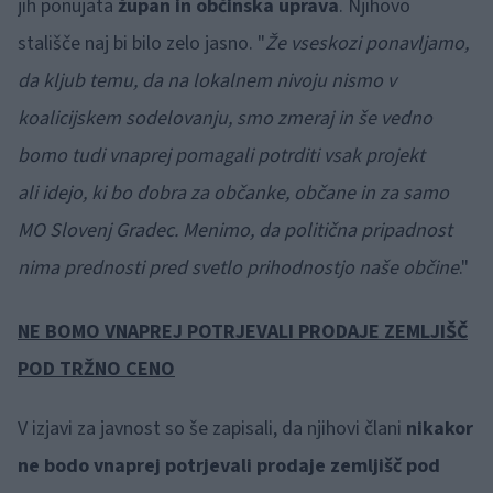
jih ponujata
župan in občinska uprava
. Njihovo
stališče naj bi bilo zelo jasno. "
Že vseskozi ponavljamo,
da kljub
temu, da na lokalnem nivoju nismo v
koalicijskem
sodelovanju, smo zmeraj in še vedno
bomo tudi vnaprej pomagali potrditi vsak projekt
ali
idejo, ki bo dobra za občanke, občane in za samo
MO Slovenj Gradec. Menimo, da politična
pripadnost
nima prednosti pred svetlo prihodnostjo naše občine
."
NE BOMO VNAPREJ POTRJEVALI
PRODAJE ZEMLJIŠČ
POD TRŽNO CENO
V izjavi za javnost so še zapisali, da njihovi člani
nikakor
ne bodo vnaprej potrjevali prodaje zemljišč pod