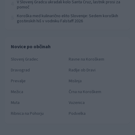
V Slovenj Gradcu ukradali kolo Santa Cruz, lastnik prosi za
4
pomoč
Koroška med kulinarično elito Slovenije: Sedem koroških
5
gostinskih hiš v vodniku Falstaff 2026
Novice po občinah
Slovenj Gradec
Ravne na Koroškem
Dravograd
Radlje ob Dravi
Prevalje
Mislinja
Mežica
Črna na Koroškem
Muta
Vuzenica
Ribnica na Pohorju
Podvelka