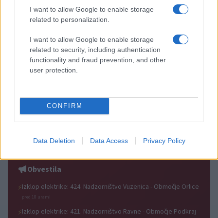
I want to allow Google to enable storage
related to personalization.
I want to allow Google to enable storage
related to security, including authentication
Z vlakom po Koroški: Manj
Za pomoč kmetom zaradi
functionality and fraud prevention, and other
gneče, več udobja
nepredvidljivih dogodkov do
115.000 evrov sredstev
user protection.
CONFIRM
Po šestih letih se na Gmajno
Ob povečanem številu
vrača Dežela škratov
podtaknjenih požarov pozivi
Data Deletion
Data Access
Privacy Policy
občanom k takojšnjemu
obveščanju policije
Obvestila
Izklop elektrike: 424. Nadzorništvo Vuzenica - Območje Orlice
⚡
pred 18 urami
Izklop elektrike: 421. Nadzorništvo Ravne - Območje Podkraj
⚡