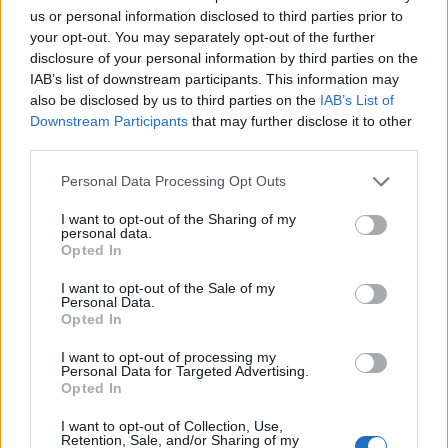
us or personal information disclosed to third parties prior to
your opt-out. You may separately opt-out of the further
Opozorilo:
Po 297. členu Kazenskega zakonika je
disclosure of your personal information by third parties on the
posameznik kazensko odgovoren za javno spodbujanje
IAB’s list of downstream participants. This information may
sovraštva, nasilja ali nestrpnosti. Komentarji z žaljivimi,
also be disclosed by us to third parties on the
IAB’s List of
rasističnimi, diskriminatornimi ali nezakonitimi vsebinami bodo
Downstream Participants
that may further disclose it to other
odstranjeni.
Pravila komentiranja →
third parties.
Please note that this website/app uses one or more Google
Personal Data Processing Opt Outs
Failed to fetch
services and may gather and store information including but
not limited to your visit or usage behaviour. You may click to
I want to opt-out of the Sharing of my
personal data.
grant or deny consent to Google and its third-party tags to
Opted In
use your data for below specified purposes in below Google
Občine:
Slovenj Gradec
consent section.
I want to opt-out of the Sale of my
Personal Data.
Opted In
Kategorije:
Novice
Novice
I want to opt-out of processing my
Personal Data for Targeted Advertising.
Opted In
I want to opt-out of Collection, Use,
Več iz kraja Slovenj Gradec
Retention, Sale, and/or Sharing of my