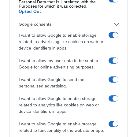
Personal Data that Is Unrelated with the
Purposes for which it was collected.
Opted Out
Google consents
I want to allow Google to enable storage
related to advertising like cookies on web or
Koroške reke so opazno upadle,
Po šestih letih se na Gmajno
zadnja dva tedna skoraj brez
vrača Dežela škratov
device identifiers in apps.
dežja
I want to allow my user data to be sent to
Google for online advertising purposes.
I want to allow Google to send me
personalized advertising.
Brezplačna osvežitev: Skočite v
Pol stoletja glasbe na tromeji:
bazen v Slovenj Gradcu in na
Graška Gora obeležuje 50.
I want to allow Google to enable storage
Ravnah
jubilejni festival narodno-
related to analytics like cookies on web or
zabavne glasbe
device identifiers in apps.
Več iz kategorije Novice
I want to allow Google to enable storage
related to functionality of the website or app.