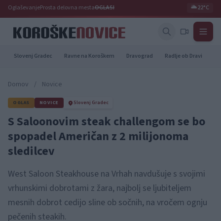
Oglaševanje
Prosta delovna mesta
OGLASI
🌥️
22°C
Slovenj Gradec
Ravne na Koroškem
Dravograd
Radlje ob Dravi
Pr
Domov
/
Novice
OGLAS
NOVICE
Slovenj Gradec
S Saloonovim steak challengom se bo
spopadel Američan z 2 milijonoma
sledilcev
West Saloon Steakhouse na Vrhah navdušuje s svojimi
vrhunskimi dobrotami z žara, najbolj se ljubiteljem
mesnih dobrot cedijo sline ob sočnih, na vročem ognju
pečenih steakih.