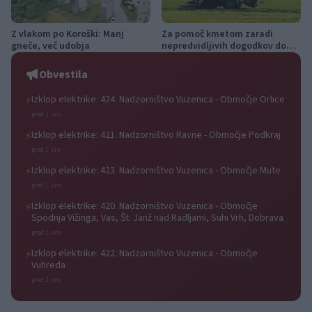
Z vlakom po Koroški: Manj
Za pomoč kmetom zaradi
gneče, več udobja
nepredvidljivih dogodkov do
115.000 evrov sredstev
Obvestila
Izklop elektrike: 424. Nadzorništvo Vuzenica - Območje Orlice
⚡
pred 1 uro
Izklop elektrike: 421. Nadzorništvo Ravne - Območje Podkraj
⚡
pred 1 uro
Izklop elektrike: 423. Nadzorništvo Vuzenica - Območje Mute
⚡
pred 1 uro
Izklop elektrike: 420. Nadzorništvo Vuzenica - Območje
⚡
Spodnja Vižinga, Vas, Št. Janž nad Radljami, Suhi Vrh, Dobrava
pred 1 uro
Izklop elektrike: 422. Nadzorništvo Vuzenica - Območje
⚡
Vuhreda
pred 1 uro