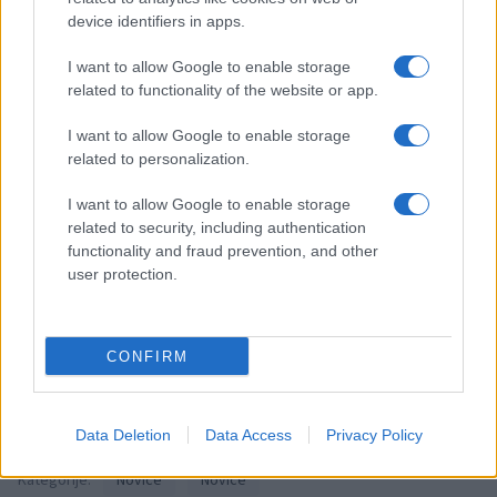
device identifiers in apps.
Opozorilo:
Po 297. členu Kazenskega zakonika je
I want to allow Google to enable storage
posameznik kazensko odgovoren za javno spodbujanje
related to functionality of the website or app.
sovraštva, nasilja ali nestrpnosti. Komentarji z žaljivimi,
I want to allow Google to enable storage
rasističnimi, diskriminatornimi ali nezakonitimi vsebinami bodo
related to personalization.
odstranjeni.
Pravila komentiranja →
I want to allow Google to enable storage
related to security, including authentication
Failed to fetch
functionality and fraud prevention, and other
user protection.
Oglasno sporočilo
| Naročnik:
West Saloon Steakhouse
CONFIRM
Občine:
Slovenj Gradec
Data Deletion
Data Access
Privacy Policy
Kategorije:
Novice
Novice