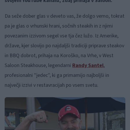
svojem YouTube kanalu, zdaj prihaja v Saloon.
Da seže dober glas v deveto vas, že dolgo vemo, tokrat
pa je glas o vrhunski hrani, sočnih steakih in z njimi
povezanim izzivom segel vse tja čez lužo. Iz Amerike,
države, kjer slovijo po najdaljši tradiciji priprave steakov
in BBQ dobrot, prihaja na Koroško, na Vrhe, v West
Saloon Steakhouse, legendarni
Randy Santel
,
profesionalni ''jedec'', ki ga primamijo najboljši in
največji izzivi v restavracijah po vsem svetu.