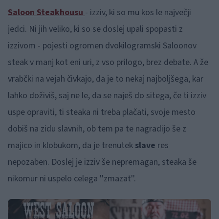
Saloon Steakhousu
- izziv, ki so mu kos le največji
jedci. Ni jih veliko, ki so se doslej upali spopasti z
izzivom - pojesti ogromen dvokilogramski Saloonov
steak v manj kot eni uri, z vso prilogo, brez debate. A že
vrabčki na vejah čivkajo, da je to nekaj najboljšega, kar
lahko doživiš, saj ne le, da se naješ do sitega, če ti izziv
uspe opraviti, ti steaka ni treba plačati, svoje mesto
dobiš na zidu slavnih, ob tem pa te nagradijo še z
majico in klobukom, da je trenutek
slave
res
nepozaben. Doslej je izziv še nepremagan, steaka še
nikomur ni uspelo celega ''zmazat''.