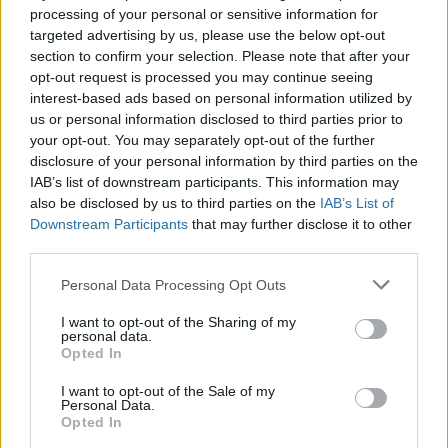
''Želim si, da bi osvojil še drugi izziv v Sloveniji, veselim
processing of your personal or sensitive information for
targeted advertising by us, please use the below opt-out
se srečanja z vsemi, ki boste prišli.''
V West Saloon
section to confirm your selection. Please note that after your
opt-out request is processed you may continue seeing
Steakhousu se mu bo priduržila tudi Katina DeJarnett,
interest-based ads based on personal information utilized by
na spletu znana kot
Katina Eats Kilos
, prav tako slavna
us or personal information disclosed to third parties prior to
your opt-out. You may separately opt-out of the further
profesionalna jedka, ki se loti vsakega izziva.
disclosure of your personal information by third parties on the
IAB’s list of downstream participants. This information may
also be disclosed by us to third parties on the
IAB’s List of
Downstream Participants
that may further disclose it to other
third parties.
Please note that this website/app uses one or more Google
Personal Data Processing Opt Outs
services and may gather and store information including but
not limited to your visit or usage behaviour. You may click to
I want to opt-out of the Sharing of my
personal data.
Foto: FB Randy Santel
grant or deny consent to Google and its third-party tags to
Opted In
use your data for below specified purposes in below Google
consent section.
I want to opt-out of the Sale of my
Randy bo vesel gledalcev, ki ga bodo bodrili ob
Personal Data.
Opted In
spopadu z mesno mrcino. Pridite in navijajte za