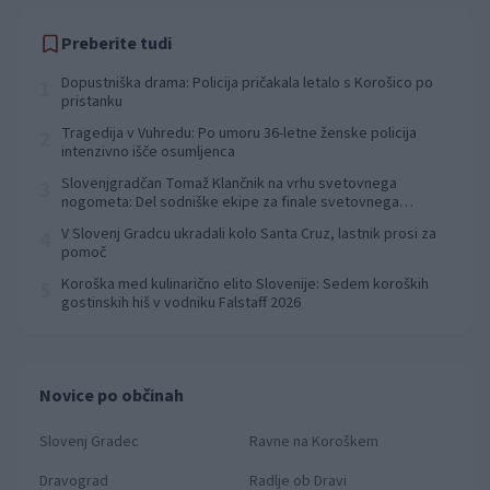
Preberite tudi
Dopustniška drama: Policija pričakala letalo s Korošico po
1
pristanku
Tragedija v Vuhredu: Po umoru 36-letne ženske policija
2
intenzivno išče osumljenca
Slovenjgradčan Tomaž Klančnik na vrhu svetovnega
3
nogometa: Del sodniške ekipe za finale svetovnega
prvenstva
V Slovenj Gradcu ukradali kolo Santa Cruz, lastnik prosi za
4
pomoč
Koroška med kulinarično elito Slovenije: Sedem koroških
5
gostinskih hiš v vodniku Falstaff 2026
Novice po občinah
Slovenj Gradec
Ravne na Koroškem
Dravograd
Radlje ob Dravi