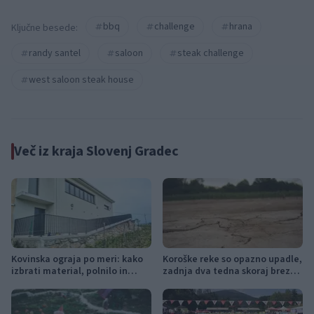
bbq
challenge
hrana
Ključne besede:
randy santel
saloon
steak challenge
west saloon steak house
Več iz kraja Slovenj Gradec
Kovinska ograja po meri: kako
Koroške reke so opazno upadle,
izbrati material, polnilo in
zadnja dva tedna skoraj brez
izvedbo
dežja