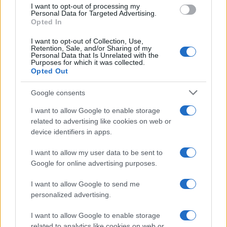
I want to opt-out of processing my
Randyja v West Saloon Steakhousu v torek, 24.
Personal Data for Targeted Advertising.
Opted In
junija 2025, ob 17. uri.
I want to opt-out of Collection, Use,
Retention, Sale, and/or Sharing of my
Bo Randyju uspelo opraviti izziv, pojesti
Personal Data that Is Unrelated with the
Purposes for which it was collected.
dvokilogramsko mrcino z vsemi prilogami v pičli eni uri
Opted Out
in si zagotoviti mesto na zidu slavnih?
Izvedeli bomo v
Google consents
torek, 24. junija 2025, ko se bo Randy spopadel s
I want to allow Google to enable storage
related to advertising like cookies on web or
steakom v West Saloon Steakhousu.
device identifiers in apps.
Vabljeni, da si Saloonov steak challenge ogledate v
I want to allow my user data to be sent to
Google for online advertising purposes.
živo, se srečate z Randyjem in se z njim
I want to allow Google to send me
fotografirate. Se vidimo v West Saloon Steakhousu.
personalized advertising.
I want to allow Google to enable storage
related to analytics like cookies on web or