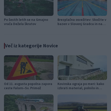
Po šestih letih se na Gmajno
Brezplačna osvežitev: Skočite v
vrača Dežela škratov
bazen v Slovenj Gradcu in na
Ravnah
Več iz kategorije Novice
Od 11. avgusta popolna zapora
Kovinska ograja po meri: kako
ceste Falorn–Sv. Primož
izbrati material, polnilo in
izvedbo