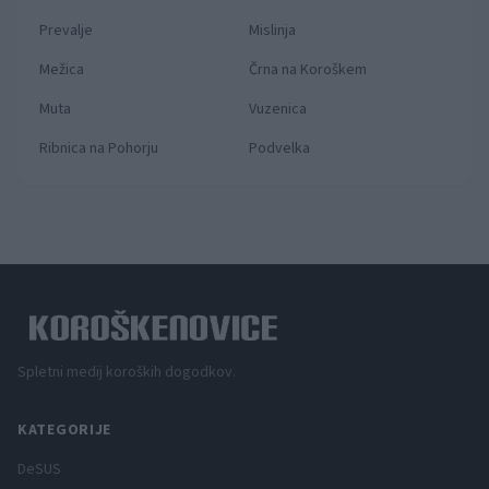
Prevalje
Mislinja
Mežica
Črna na Koroškem
Muta
Vuzenica
Ribnica na Pohorju
Podvelka
Spletni medij koroških dogodkov.
KATEGORIJE
DeSUS