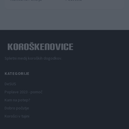
Spletni medij koroških dogodkov.
KATEGORIJE
DeSUS
Poplave 2023 - pomoč
Kam na potep?
Dobro počutje
Korošci v tujini