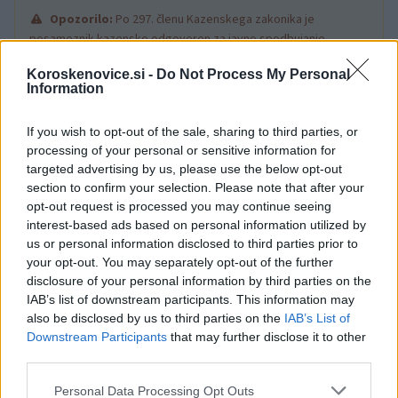
Opozorilo:
Po 297. členu Kazenskega zakonika je
posameznik kazensko odgovoren za javno spodbujanje
sovraštva, nasilja ali nestrpnosti. Komentarji z žaljivimi,
Koroskenovice.si -
Do Not Process My Personal
rasističnimi, diskriminatornimi ali nezakonitimi vsebinami bodo
Information
odstranjeni.
Pravila komentiranja →
If you wish to opt-out of the sale, sharing to third parties, or
processing of your personal or sensitive information for
Failed to fetch
targeted advertising by us, please use the below opt-out
section to confirm your selection. Please note that after your
opt-out request is processed you may continue seeing
interest-based ads based on personal information utilized by
Občine:
Ravne na Koroškem
us or personal information disclosed to third parties prior to
your opt-out. You may separately opt-out of the further
Kategorije:
Novice
Novice
disclosure of your personal information by third parties on the
IAB’s list of downstream participants. This information may
also be disclosed by us to third parties on the
IAB’s List of
koncert
občina ravne
Ključne besede:
Downstream Participants
that may further disclose it to other
Ravenski dnevi
ZKŠTM Ravne
third parties.
Please note that this website/app uses one or more Google
Personal Data Processing Opt Outs