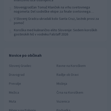
intenzivno išče osumljenca
Slovenjgradčan Tomaž Klančnik na vrhu svetovnega
3
nogometa: Del sodniške ekipe za finale svetovnega
prvenstva
V Slovenj Gradcu ukradali kolo Santa Cruz, lastnik prosi za
4
pomoč
Koroška med kulinarično elito Slovenije: Sedem koroških
5
gostinskih hiš v vodniku Falstaff 2026
Novice po občinah
Slovenj Gradec
Ravne na Koroškem
Dravograd
Radlje ob Dravi
Prevalje
Mislinja
Mežica
Črna na Koroškem
Muta
Vuzenica
Ribnica na Pohorju
Podvelka