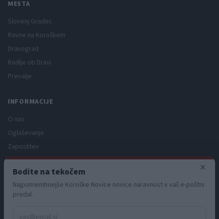
MESTA
Slovenj Gradec
Ravne na Koroškem
Dravograd
Radlje ob Dravi
Prevalje
INFORMACIJE
O nas
Oglaševanje
Zaposlitev
Pravno obvestilo
×
Bodite na tekočem
Zasebnost in piškotki
Najpomembnejše Koroške Novice novice naravnost v vaš e-poštni
Storitve
predal.
Naročnine
Pogoji uporabe