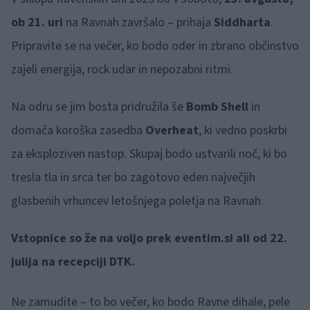
ob 21. uri
na Ravnah završalo – prihaja
Siddharta
.
Pripravite se na večer, ko bodo oder in zbrano občinstvo
zajeli energija, rock udar in nepozabni ritmi.
Na odru se jim bosta pridružila še
Bomb Shell
in
domača koroška zasedba
Overheat
, ki vedno poskrbi
za eksploziven nastop. Skupaj bodo ustvarili noč, ki bo
tresla tla in srca ter bo zagotovo eden največjih
glasbenih vrhuncev letošnjega poletja na Ravnah.
Vstopnice so že na voljo prek eventim.si ali od 22.
julija na recepciji DTK.
Ne zamudite – to bo večer, ko bodo Ravne dihale, pele