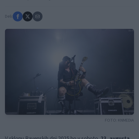
Deli:
FOTO:
KNMEDIA
V sklopu Ravenskih dni 2025 bo v soboto,
23. avgusta,