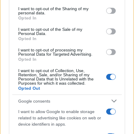
services and may gather and store information including but
not limited to your visit or usage behaviour. You may click to
I want to opt-out of the Sharing of my
personal data.
Več iz kraja Ravne na Koroškem
grant or deny consent to Google and its third-party tags to
Opted In
use your data for below specified purposes in below Google
consent section.
I want to opt-out of the Sale of my
Personal Data.
Opted In
I want to opt-out of processing my
Personal Data for Targeted Advertising.
Opted In
Kovinska ograja po meri: kako
Koroške reke so opazno upadle,
izbrati material, polnilo in
zadnja dva tedna skoraj brez
I want to opt-out of Collection, Use,
izvedbo
dežja
Retention, Sale, and/or Sharing of my
Personal Data that Is Unrelated with the
Purposes for which it was collected.
Opted Out
Google consents
Z vlakom po Koroški: Manj
Na Ravenskih dnevih boste
I want to allow Google to enable storage
gneče, več udobja
žurali s Kingstoni in Zmelkoowi
related to advertising like cookies on web or
device identifiers in apps.