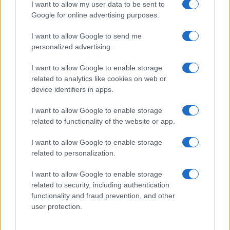
I want to allow my user data to be sent to
Več iz kategorije Novice
Google for online advertising purposes.
I want to allow Google to send me
personalized advertising.
I want to allow Google to enable storage
related to analytics like cookies on web or
device identifiers in apps.
Od 11. avgusta popolna zapora
Kovinska ograja po meri: kako
ceste Falorn–Sv. Primož
izbrati material, polnilo in
izvedbo
I want to allow Google to enable storage
related to functionality of the website or app.
I want to allow Google to enable storage
related to personalization.
Z vlakom po Koroški: Manj
Za pomoč kmetom zaradi
I want to allow Google to enable storage
gneče, več udobja
nepredvidljivih dogodkov do
related to security, including authentication
115.000 evrov sredstev
functionality and fraud prevention, and other
user protection.
Obvestila