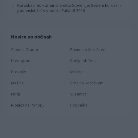
Koroška med kulinarično elito Slovenije: Sedem koroških
5
gostinskih hiš v vodniku Falstaff 2026
Novice po občinah
Slovenj Gradec
Ravne na Koroškem
Dravograd
Radlje ob Dravi
Prevalje
Mislinja
Mežica
Črna na Koroškem
Muta
Vuzenica
Ribnica na Pohorju
Podvelka