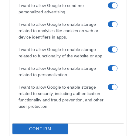
Predstavili so tudi Erasmus+ mobilnosti v Gradcu. Nato
I want to allow Google to send me
personalized advertising.
je sledilo še eno predavanje in sicer je
Dr. Katrina Lia
Erzar Kompan
, univ. dipl. psih., terapevtka
I want to allow Google to enable storage
related to analytics like cookies on web or
individualne, zakonske in družinske terapije,
device identifiers in apps.
supervizorka z licenco SZS, izredna profesorica za
I want to allow Google to enable storage
zakonsko in družinsko terapijo na Teološki fakulteti
related to functionality of the website or app.
Univerze v Ljubljani in na Fakulteti za psihoterapevtsko
I want to allow Google to enable storage
related to personalization.
znanost SFU ter Fakulteti za psihologijo SFU v Ljubljani,
predavala o temi
Kako se soočati z duševnimi
I want to allow Google to enable storage
related to security, including authentication
stiskami mladih
.
functionality and fraud prevention, and other
user protection.
CONFIRM