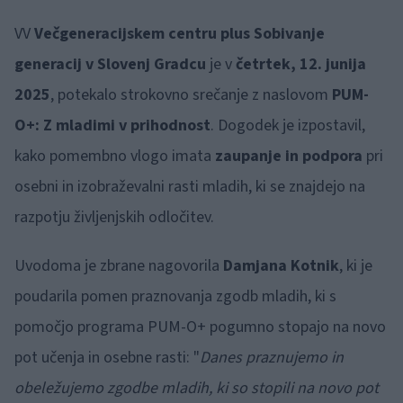
VV
Večgeneracijskem centru plus Sobivanje
generacij v Slovenj Gradcu
je v
četrtek, 12. junija
2025
, potekalo strokovno srečanje z naslovom
PUM-
O+: Z mladimi v prihodnost
. Dogodek je izpostavil,
kako pomembno vlogo imata
zaupanje in podpora
pri
osebni in izobraževalni rasti mladih, ki se znajdejo na
razpotju življenjskih odločitev.
Uvodoma je zbrane nagovorila
Damjana Kotnik
, ki je
poudarila pomen praznovanja zgodb mladih, ki s
pomočjo programa PUM-O+ pogumno stopajo na novo
pot učenja in osebne rasti: "
Danes praznujemo in
obeležujemo zgodbe mladih, ki so stopili na novo pot