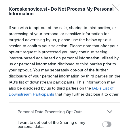
Koroskenovice.si -
Do Not Process My Personal
Information
If you wish to opt-out of the sale, sharing to third parties, or
processing of your personal or sensitive information for
targeted advertising by us, please use the below opt-out
Program
PUM-O+ (Projektno učenje za mlajše
section to confirm your selection. Please note that after your
odrasle)
, ki v Slovenj Gradcu deluje že od leta 1998,
opt-out request is processed you may continue seeing
interest-based ads based on personal information utilized by
mladim omogoča, da v varnem okolju s pomočjo
us or personal information disclosed to third parties prior to
mentorjev najdejo svojo pot, premagajo življenjske
your opt-out. You may separately opt-out of the further
disclosure of your personal information by third parties on the
ovire in pridobijo nova znanja ter življenjske izkušnje.
IAB’s list of downstream participants. This information may
also be disclosed by us to third parties on the
IAB’s List of
Downstream Participants
that may further disclose it to other
🎁
1 mesec brezplačno!
Beri brez oglasov
Preizkusi zdaj
third parties.
Please note that this website/app uses one or more Google
Personal Data Processing Opt Outs
services and may gather and store information including but
Dr. Jože Ruparčič,
namestnik varuha človekovih pravic,
not limited to your visit or usage behaviour. You may click to
I want to opt-out of the Sharing of my
personal data.
grant or deny consent to Google and its third-party tags to