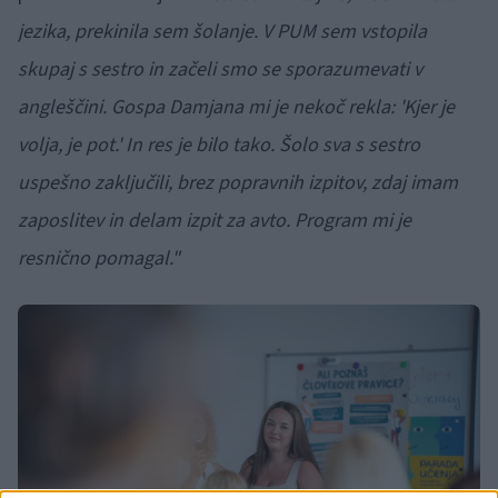
jezika, prekinila sem šolanje. V PUM sem vstopila
skupaj s sestro in začeli smo se sporazumevati v
angleščini. Gospa Damjana mi je nekoč rekla: 'Kjer je
volja, je pot.' In res je bilo tako. Šolo sva s sestro
uspešno zaključili, brez popravnih izpitov, zdaj imam
zaposlitev in delam izpit za avto. Program mi je
resnično pomagal."