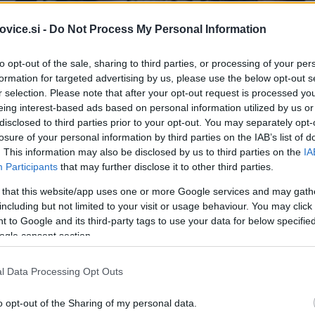
vice.si -
Do Not Process My Personal Information
to opt-out of the sale, sharing to third parties, or processing of your per
formation for targeted advertising by us, please use the below opt-out s
r selection. Please note that after your opt-out request is processed y
eing interest-based ads based on personal information utilized by us or
disclosed to third parties prior to your opt-out. You may separately opt-
losure of your personal information by third parties on the IAB’s list of
ruženja podjetnikov, kjer se boste srečevali vsak drugi torek 
. This information may also be disclosed by us to third parties on the
IA
Participants
that may further disclose it to other third parties.
 that this website/app uses one or more Google services and may gath
 namenjenemu povezovanju, si boste izmenjali
ideje
ter pred
including but not limited to your visit or usage behaviour. You may click 
 to Google and its third-party tags to use your data for below specifi
elici kave bo tako nastal nov prostor za pogovor o razvoju, i
ogle consent section.
bogato srečanje, kjer se ob izbranih gostih dotaknete
aktua
l Data Processing Opt Outs
o opt-out of the Sharing of my personal data.