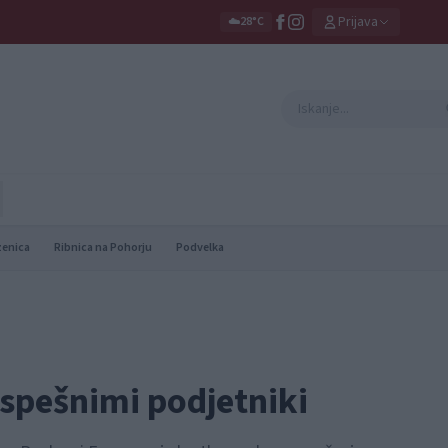
Prijava
☁️
28°C
zenica
Ribnica na Pohorju
Podvelka
uspešnimi podjetniki