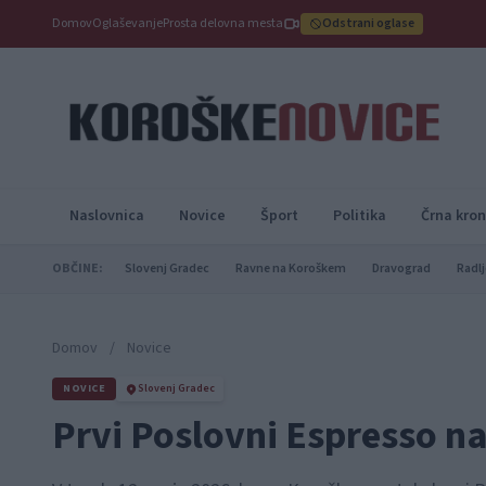
Domov
Oglaševanje
Prosta delovna mesta
Odstrani oglase
Naslovnica
Novice
Šport
Politika
Črna kron
OBČINE:
Slovenj Gradec
Ravne na Koroškem
Dravograd
Radlj
Domov
/
Novice
NOVICE
Slovenj Gradec
Prvi Poslovni Espresso n