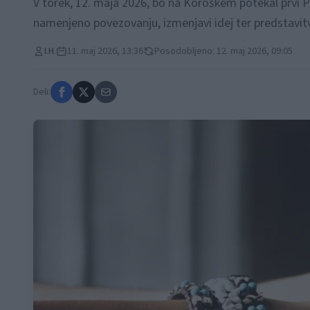
V torek, 12. maja 2026, bo na Koroškem potekal prvi P
namenjeno povezovanju, izmenjavi idej ter predstavitv
I.H.
11. maj 2026, 13:36
Posodobljeno: 12. maj 2026, 09:05
Deli: