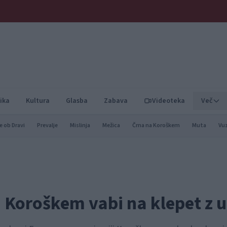
ika
Kultura
Glasba
Zabava
Videoteka
Več
e ob Dravi
Prevalje
Mislinja
Mežica
Črna na Koroškem
Muta
Vu
a Koroškem vabi na klepet z 