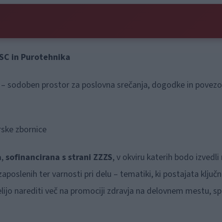
-SC in Purotehnika
– sodoben prostor za poslovna srečanja, dogodke in povezo
rske zbornice
a
,
sofinancirana s strani ZZZS
, v okviru katerih bodo izved
oslenih ter varnosti pri delu – tematiki, ki postajata ključ
 želijo narediti več na promociji zdravja na delovnem mestu, s