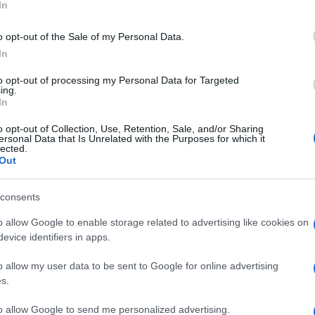
In
o opt-out of the Sale of my Personal Data.
In
d udeleženci;
to opt-out of processing my Personal Data for Targeted
ing.
In
novih projektov in pobud;
o opt-out of Collection, Use, Retention, Sale, and/or Sharing
vojne zgodbe iz gospodarstva;
ersonal Data that Is Unrelated with the Purposes for which it
lected.
ju ob neformalnem druženju.
Out
consents
o allow Google to enable storage related to advertising like cookies on
evice identifiers in apps.
o allow my user data to be sent to Google for online advertising
s.
to allow Google to send me personalized advertising.