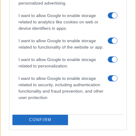
personalized advertising.
Z vlakom po Koroški: Manj
Za pomoč kmetom zaradi
gneče, več udobja
nepredvidljivih dogodkov do
115.000 evrov sredstev
I want to allow Google to enable storage
related to analytics like cookies on web or
device identifiers in apps.
I want to allow Google to enable storage
related to functionality of the website or app.
Po šestih letih se na Gmajno
Ob povečanem številu
vrača Dežela škratov
podtaknjenih požarov pozivi
I want to allow Google to enable storage
občanom k takojšnjemu
related to personalization.
obveščanju policije
Obvestila
I want to allow Google to enable storage
related to security, including authentication
Izklop elektrike: 424. Nadzorništvo Vuzenica - Območje Orlice
⚡
functionality and fraud prevention, and other
pred 19 urami
user protection.
Izklop elektrike: 421. Nadzorništvo Ravne - Območje Podkraj
⚡
pred 19 urami
Izklop elektrike: 423. Nadzorništvo Vuzenica - Območje Mute
⚡
CONFIRM
pred 19 urami
Izklop elektrike: 420. Nadzorništvo Vuzenica - Območje
⚡