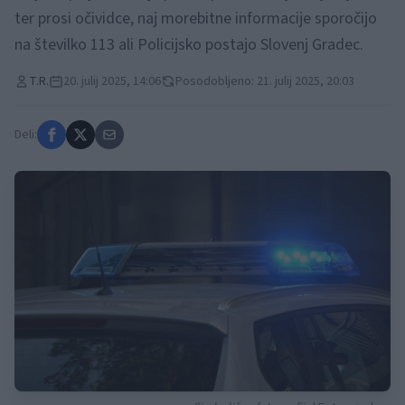
ter prosi očividce, naj morebitne informacije sporočijo
na številko 113 ali Policijsko postajo Slovenj Gradec.
T.R.
20. julij 2025, 14:06
Posodobljeno: 21. julij 2025, 20:03
Deli: