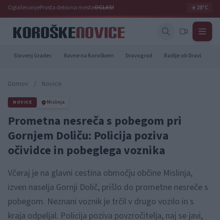
Oglaševanje
Prosta delovna mesta
OGLASI
☀️
28°C
Slovenj Gradec
Ravne na Koroškem
Dravograd
Radlje ob Dravi
Pr
Domov
/
Novice
NOVICE
Mislinja
Prometna nesreča s pobegom pri
Gornjem Doliču: Policija poziva
očividce in pobeglega voznika
Včeraj je na glavni cestina območju občine Mislinja,
izven naselja Gornji Dolič, prišlo do prometne nesreče s
pobegom. Neznani voznik je trčil v drugo vozilo in s
kraja odpeljal. Policija poziva povzročitelja, naj se javi,