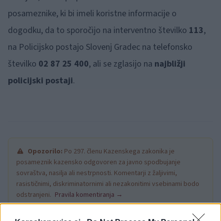
posameznike, ki bi imeli koristne informacije o
dogodku, da to sporočijo na interventno številko
113
,
na Policijsko postajo Slovenj Gradec na telefonsko
številko
02 87 25 400
, ali se zglasijo na
najbližji
policijski postaji
.
Opozorilo:
Po 297. členu Kazenskega zakonika je
posameznik kazensko odgovoren za javno spodbujanje
sovraštva, nasilja ali nestrpnosti. Komentarji z žaljivimi,
rasističnimi, diskriminatornimi ali nezakonitimi vsebinami bodo
odstranjeni.
Pravila komentiranja →