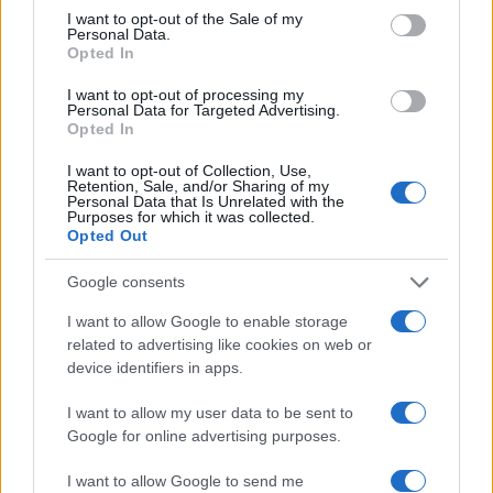
consent section.
I want to opt-out of the Sale of my
Personal Data.
Pol stoletja glasbe na tromeji:
(VIDEO) Skupina iTAK
Opted In
Graška Gora obeležuje 50.
predstavlja poletno uspešnico
jubilejni festival narodno-
»Srnica«
I want to opt-out of processing my
zabavne glasbe
Personal Data for Targeted Advertising.
Opted In
I want to opt-out of Collection, Use,
Retention, Sale, and/or Sharing of my
Personal Data that Is Unrelated with the
Purposes for which it was collected.
Jutro, ki ga Koroška ne bo nikoli
Poziv k racionalni uporabi pitne
Opted Out
pozabila: Tri leta od uničujoče
vode v MO Slovenj Gradec in
ujme
Občini Mislinja
Google consents
I want to allow Google to enable storage
Več iz kategorije Novice
related to advertising like cookies on web or
device identifiers in apps.
I want to allow my user data to be sent to
Google for online advertising purposes.
I want to allow Google to send me