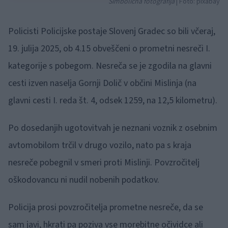
Simbolična fotografija
| Foto: pixabay
Policisti Policijske postaje Slovenj Gradec so bili včeraj,
19. julija 2025, ob 4.15 obveščeni o prometni nesreči I.
kategorije s pobegom. Nesreča se je zgodila na glavni
cesti izven naselja Gornji Dolič v občini Mislinja (na
glavni cesti I. reda št. 4, odsek 1259, na 12,5 kilometru).
Po dosedanjih ugotovitvah je neznani voznik z osebnim
avtomobilom trčil v drugo vozilo, nato pa s kraja
nesreče pobegnil v smeri proti Mislinji. Povzročitelj
oškodovancu ni nudil nobenih podatkov.
Policija prosi povzročitelja prometne nesreče, da se
sam javi, hkrati pa poziva vse morebitne očividce ali