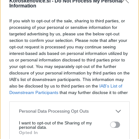
Koroskenovice.si -
Do Not Process My Personal
Failed to fetch
Information
If you wish to opt-out of the sale, sharing to third parties, or
processing of your personal or sensitive information for
Občine:
Mislinja
targeted advertising by us, please use the below opt-out
section to confirm your selection. Please note that after your
Kategorije:
Novice
Novice
opt-out request is processed you may continue seeing
interest-based ads based on personal information utilized by
us or personal information disclosed to third parties prior to
Mislinja
očividci
pobeg
Ključne besede:
your opt-out. You may separately opt-out of the further
disclosure of your personal information by third parties on the
poziv
prometna nesreča
IAB’s list of downstream participants. This information may
also be disclosed by us to third parties on the
IAB’s List of
Downstream Participants
that may further disclose it to other
third parties.
Več iz kraja Mislinja
Please note that this website/app uses one or more Google
Personal Data Processing Opt Outs
services and may gather and store information including but
not limited to your visit or usage behaviour. You may click to
I want to opt-out of the Sharing of my
personal data.
grant or deny consent to Google and its third-party tags to
Opted In
use your data for below specified purposes in below Google