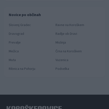
Novice po občinah
Slovenj Gradec
Ravne na Koroškem
Dravograd
Radlje ob Dravi
Prevalje
Mislinja
Mežica
Črna na Koroškem
Muta
Vuzenica
Ribnica na Pohorju
Podvelka