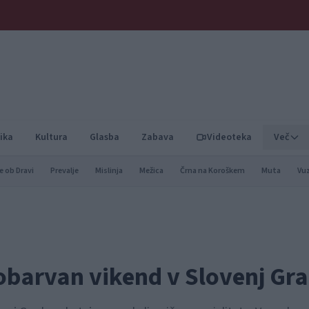
ika
Kultura
Glasba
Zabava
Videoteka
Več
e ob Dravi
Prevalje
Mislinja
Mežica
Črna na Koroškem
Muta
Vu
 obarvan vikend v Slovenj Gr