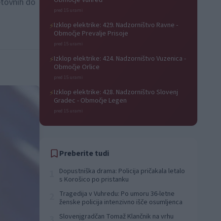
Območje Vuhred
etovnih do
pred 15 urami
Izklop elektrike: 429. Nadzorništvo Ravne -
⚡
Območje Prevalje Prisoje
pred 15 urami
Izklop elektrike: 424. Nadzorništvo Vuzenica -
⚡
Območje Orlice
pred 15 urami
Izklop elektrike: 428. Nadzorništvo Slovenj
⚡
Gradec - Območje Legen
pred 15 urami
Preberite tudi
Dopustniška drama: Policija pričakala letalo
1
s Korošico po pristanku
Tragedija v Vuhredu: Po umoru 36-letne
2
ženske policija intenzivno išče osumljenca
Slovenjgradčan Tomaž Klančnik na vrhu
3