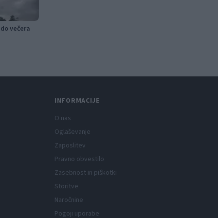
 do večera
INFORMACIJE
O nas
Oglaševanje
Zaposlitev
Pravno obvestilo
Zasebnost in piškotki
Storitve
Naročnine
Pogoji uporabe