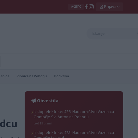
Prijava
☀️
28°C
zenica
Ribnica na Pohorju
Podvelka
Obvestila
Izklop elektrike: 426. Nadzorništvo Vuzenica -
⚡
Območje Sv. Anton na Pohorju
adcu
pred 15 urami
Izklop elektrike: 425. Nadzorništvo Vuzenica -
⚡