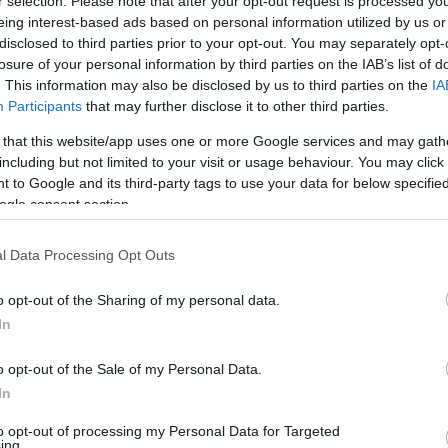
r selection. Please note that after your opt-out request is processed y
a dogajanja, kjer se bodo prepletali svetovni in domači okusi
eing interest-based ads based on personal information utilized by us or
disclosed to third parties prior to your opt-out. You may separately opt-
losure of your personal information by third parties on the IAB’s list of
. This information may also be disclosed by us to third parties on the
IA
 omamnimi vonjavami in dobro voljo, saj v goste prihaja
Participants
that may further disclose it to other third parties.
uženje, ki združuje okuse z vseh koncev sveta.
 that this website/app uses one or more Google services and may gath
including but not limited to your visit or usage behaviour. You may click 
 dobrote, izjemni kuharski mojstri in sproščeno vzdušje na
 to Google and its third-party tags to use your data for below specifi
ogle consent section.
avce, naročite nekaj, česar še niste poskusili, in uživajte v
lična hrana.
l Data Processing Opt Outs
n naravnem.
o opt-out of the Sharing of my personal data.
In
Preizk
o opt-out of the Sale of my Personal Data.
In
to opt-out of processing my Personal Data for Targeted
evu
boste lahko spoznali predane ekološke kmetovalce, okuša
ing.