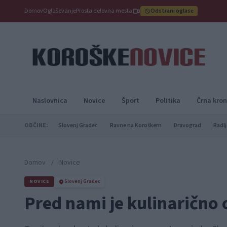
Domov
Oglaševanje
Prosta delovna mesta
Odstrani oglase
Naslovnica
Novice
Šport
Politika
Črna kron
OBČINE:
Slovenj Gradec
Ravne na Koroškem
Dravograd
Radlj
Domov
/
Novice
NOVICE
Slovenj Gradec
Pred nami je kulinarično