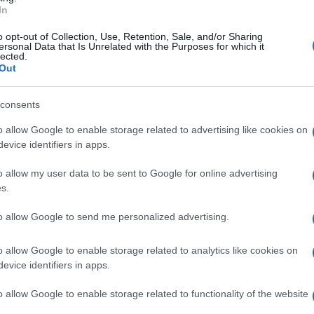
In
tajajo domače dobrote, pripravljene z veliko ljubezni in
o opt-out of Collection, Use, Retention, Sale, and/or Sharing
ersonal Data that Is Unrelated with the Purposes for which it
lected.
Out
 ki cenite zdrav način življenja in želite vedeti, od kod prihaj
consents
o allow Google to enable storage related to advertising like cookies on
evice identifiers in apps.
okuse ali raje ostajate zvesti domačim jedem, vas ta
o allow my user data to be sent to Google for online advertising
ga. Pridite lačni – domov pa se boste vrnili polni navdi
s.
to allow Google to send me personalized advertising.
o allow Google to enable storage related to analytics like cookies on
evice identifiers in apps.
o allow Google to enable storage related to functionality of the website