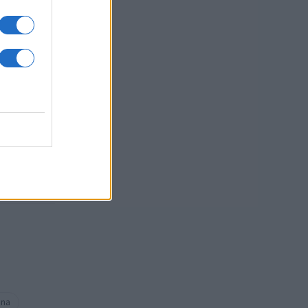
sti.
hna