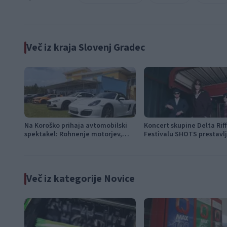
Več iz kraja Slovenj Gradec
Na Koroško prihaja avtomobilski
Koncert skupine Delta Rif
spektakel: Rohnenje motorjev,
Festivalu SHOTS prestavl
dvoboji na progah in atraktivni Car
jutri
Meet
Več iz kategorije Novice