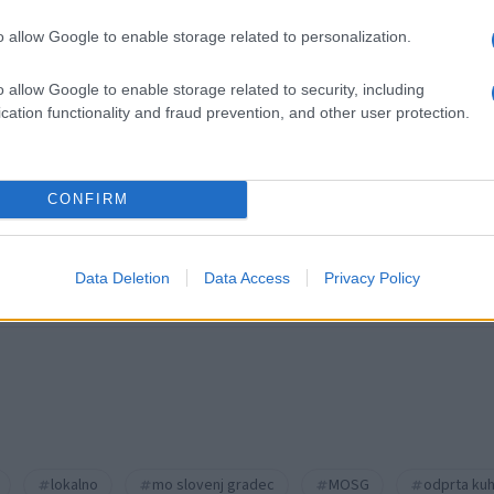
o allow Google to enable storage related to personalization.
o allow Google to enable storage related to security, including
cation functionality and fraud prevention, and other user protection.
k kazensko odgovoren za javno spodbujanje sovraštva, nasilja ali nestrpno
CONFIRM
nitimi vsebinami bodo odstranjeni.
Pravila komentiranja →
Data Deletion
Data Access
Privacy Policy
lokalno
mo slovenj gradec
MOSG
odprta ku