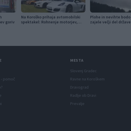
h
Na Koroško prihaja avtomobilski
Plohe in nevihte bodo
ev goriv
spektakel: Rohnenje motorjev,
zajele večji del države
dvoboji na progah in atraktivni Car
Meet
E
MESTA
Slovenj Gradec
 - pomoč
Ravne na Koroškem
p?
Dravograd
e
Radlje ob Dravi
ni
Prevalje