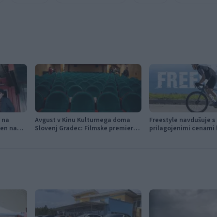
f na
Avgust v Kinu Kulturnega doma
Freestyle navdušuje s
jen na
Slovenj Gradec: Filmske premiere,
prilagojenimi cenami 
napete zgodbe in počitniški kino