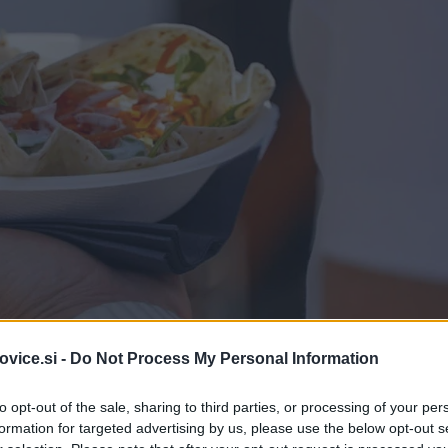
vice.si -
Do Not Process My Personal Information
Simbolična fotografija
| F
to opt-out of the sale, sharing to third parties, or processing of your per
itelje dobre hrane, lokalnih dobrot in sproščenega vzdušja.
formation for targeted advertising by us, please use the below opt-out s