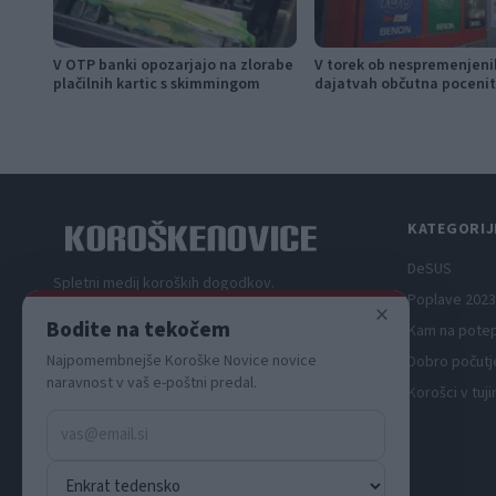
V OTP banki opozarjajo na zlorabe
V torek ob nespremenjeni
plačilnih kartic s skimmingom
dajatvah občutna pocenit
KATEGORIJ
DeSUS
Spletni medij koroških dogodkov.
Poplave 2023
×
Bodite na tekočem
Kam na pote
Najpomembnejše Koroške Novice novice
Dobro počutj
naravnost v vaš e-poštni predal.
Korošci v tuji