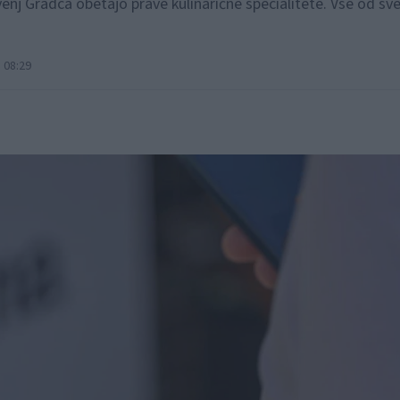
venj Gradca obetajo prave kulinarične specialitete. Vse od sv
 08:29