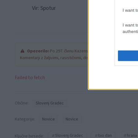
Vir: Spotur
I want t
I want t
authenti
Opozorilo:
Po 297. členu Kazenskega zakonika je posamezni
Komentarji z žaljivimi, rasističnimi, diskriminatornimi ali nezako
Failed to fetch
Občine:
Slovenj Gradec
Kategorije:
Novice
Novice
Slovenj Gradec
bio dan
hrana
Ključne besede: