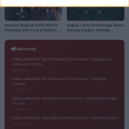
Koncert skupine Delta Riff na
Avgust v Kinu Kulturnega doma
Festivalu SHOTS prestavljen na
Slovenj Gradec: Filmske
jutri
premiere, napete zgodbe in
počitniški kino
Obvestila
Izklop elektrike: 426. Nadzorništvo Vuzenica - Območje Sv.
⚡
Anton na Pohorju
pred 12 urami
Izklop elektrike: 425. Nadzorništvo Vuzenica - Območje
⚡
Vuhred
pred 12 urami
Izklop elektrike: 429. Nadzorništvo Ravne - Območje Prevalje
⚡
Prisoje
pred 12 urami
Izklop elektrike: 424. Nadzorništvo Vuzenica - Območje Orlice
⚡
pred 12 urami