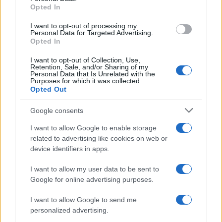
Občine:
Slovenj Gradec
Opted In
I want to opt-out of processing my
Kategorije:
Novice
Novice
Personal Data for Targeted Advertising.
Opted In
Knjižnica Ksaverja Mežka
kultura
Ključne besede:
I want to opt-out of Collection, Use,
Retention, Sale, and/or Sharing of my
Personal Data that Is Unrelated with the
smrt
Purposes for which it was collected.
Opted Out
Google consents
Več iz kraja Slovenj Gradec
I want to allow Google to enable storage
related to advertising like cookies on web or
device identifiers in apps.
I want to allow my user data to be sent to
Google for online advertising purposes.
I want to allow Google to send me
Koncert skupine Delta Riff na
Avgust v Kinu Kulturnega doma
personalized advertising.
Festivalu SHOTS prestavljen na
Slovenj Gradec: Filmske
jutri
premiere, napete zgodbe in