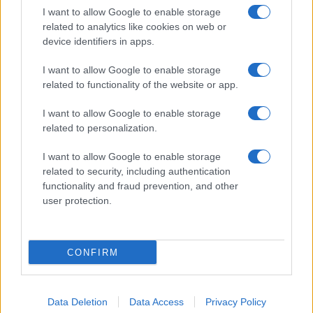
počitniški kino
I want to allow Google to enable storage
related to analytics like cookies on web or
device identifiers in apps.
I want to allow Google to enable storage
Freestyle navdušuje s poletno
Vlom v hišo pri Slovenj Gradcu,
related to functionality of the website or app.
prilagojenimi cenami koles
lastniki ostali brez orodja in
modema
I want to allow Google to enable storage
related to personalization.
Več iz kategorije Novice
I want to allow Google to enable storage
related to security, including authentication
functionality and fraud prevention, and other
user protection.
CONFIRM
Plohe in nevihte bodo do
V Črni na Koroškem se začenja
večera zajele večji del države
jubilejni 70. Koroški turistični
teden s kar 70 dogodki
Data Deletion
Data Access
Privacy Policy