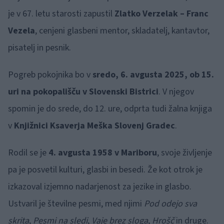
je v 67. letu starosti zapustil
Zlatko Verzelak – Franc
Vezela
, cenjeni glasbeni mentor, skladatelj, kantavtor,
pisatelj in pesnik.
Pogreb pokojnika bo v
sredo, 6. avgusta 2025, ob 15.
uri na pokopališču v Slovenski Bistrici
. V njegov
spomin je do srede, do 12. ure, odprta tudi žalna knjiga
v
Knjižnici Ksaverja Meška Slovenj Gradec
.
Rodil se je
4. avgusta 1958 v Mariboru
, svoje življenje
pa je posvetil kulturi, glasbi in besedi. Že kot otrok je
izkazoval izjemno nadarjenost za jezike in glasbo.
Ustvaril je številne pesmi, med njimi
Pod odejo sva
skrita
,
Pesmi na sledi
,
Vaje brez sloga
,
Hrošč
in druge.