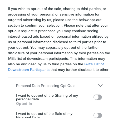
Iskreno sožalje.
If you wish to opt-out of the sale, sharing to third parties, or
processing of your personal or sensitive information for
targeted advertising by us, please use the below opt-out
Vir: Knjižnica Ksaverja Meška Slovenj Gradec
section to confirm your selection. Please note that after your
opt-out request is processed you may continue seeing
interest-based ads based on personal information utilized by
us or personal information disclosed to third parties prior to
your opt-out. You may separately opt-out of the further
disclosure of your personal information by third parties on the
Opozorilo:
Po 297. členu Kazenskega zakonika je
IAB’s list of downstream participants. This information may
also be disclosed by us to third parties on the
IAB’s List of
posameznik kazensko odgovoren za javno spodbujanje
Downstream Participants
that may further disclose it to other
sovraštva, nasilja ali nestrpnosti. Komentarji z žaljivimi,
third parties.
rasističnimi, diskriminatornimi ali nezakonitimi vsebinami bodo
odstranjeni.
Pravila komentiranja →
Please note that this website/app uses one or more Google
Personal Data Processing Opt Outs
services and may gather and store information including but
not limited to your visit or usage behaviour. You may click to
I want to opt-out of the Sharing of my
Failed to fetch
personal data.
grant or deny consent to Google and its third-party tags to
Opted In
use your data for below specified purposes in below Google
consent section.
I want to opt-out of the Sale of my
Personal Data.