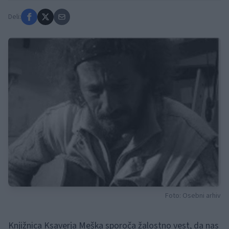
Deli:
Foto: Osebni arhiv
Knjižnica Ksaverja Meška sporoča žalostno vest, da nas