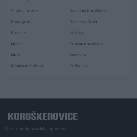
Slovenj Gradec
Ravne na Koroškem
Dravograd
Radlje ob Dravi
Prevalje
Mislinja
Mežica
Črna na Koroškem
Muta
Vuzenica
Ribnica na Pohorju
Podvelka
Spletni medij koroških dogodkov.