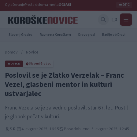
Oglaševanje
Prosta delovna mesta
OGLASI
☁️
26°C
Slovenj Gradec
Ravne na Koroškem
Dravograd
Radlje ob Dravi
Pr
Domov
/
Novice
NOVICE
Slovenj Gradec
Poslovil se je Zlatko Verzelak – Franc
Vezel, glasbeni mentor in kulturi
ustvarjalec
Franc Vezela se je za vedno poslovil, star 67. let. Pustil
je globok pečat v kulturi.
S.R.
4. avgust 2025, 16:15
Posodobljeno: 5. avgust 2025, 12:45