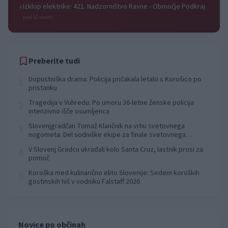
Izklop elektrike: 421. Nadzorništvo Ravne - Območje Podkraj
⚡
pred 12 urami
Preberite tudi
Dopustniška drama: Policija pričakala letalo s Korošico po
1
pristanku
Tragedija v Vuhredu: Po umoru 36-letne ženske policija
2
intenzivno išče osumljenca
Slovenjgradčan Tomaž Klančnik na vrhu svetovnega
3
nogometa: Del sodniške ekipe za finale svetovnega
prvenstva
V Slovenj Gradcu ukradali kolo Santa Cruz, lastnik prosi za
4
pomoč
Koroška med kulinarično elito Slovenije: Sedem koroških
5
gostinskih hiš v vodniku Falstaff 2026
Novice po občinah