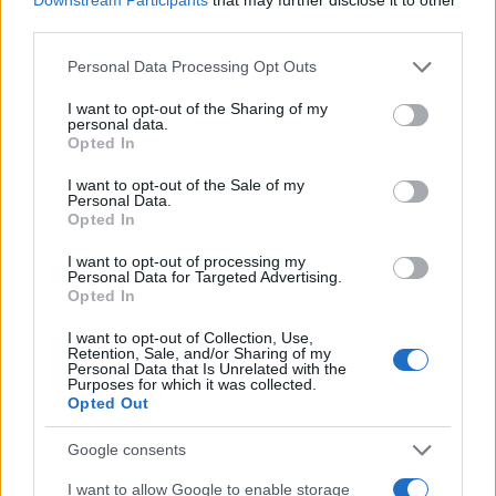
za poroke v Dvorcu Bukovje še na voljo
third parties.
Please note that this website/app uses one or more Google
Personal Data Processing Opt Outs
services and may gather and store information including but
not limited to your visit or usage behaviour. You may click to
I want to opt-out of the Sharing of my
personal data.
grant or deny consent to Google and its third-party tags to
Opted In
use your data for below specified purposes in below Google
Opozorilo:
Po 297. členu Kazenskega zakonika je
consent section.
I want to opt-out of the Sale of my
posameznik kazensko odgovoren za javno spodbujanje
Personal Data.
Opted In
sovraštva, nasilja ali nestrpnosti. Komentarji z žaljivimi,
rasističnimi, diskriminatornimi ali nezakonitimi vsebinami bodo
I want to opt-out of processing my
odstranjeni.
Pravila komentiranja →
Personal Data for Targeted Advertising.
Opted In
I want to opt-out of Collection, Use,
Failed to fetch
Retention, Sale, and/or Sharing of my
Personal Data that Is Unrelated with the
Purposes for which it was collected.
Opted Out
Občine:
Dravograd
Google consents
I want to allow Google to enable storage
Kategorije:
Novice
Novice