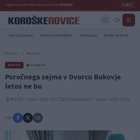
Oglaševanje
Prosta delovna mesta
OGLASI
☀️
26°C
Slovenj Gradec
Ravne na Koroškem
Dravograd
Radlje ob Dravi
Pr
Domov
/
Novice
NOVICE
Dravograd
Poročnega sejma v Dvorcu Bukovje
letos ne bo
M.G.
7. januar 2020, 20:17
Posodobljeno: 7. januar 2020, 23:58
Deli: