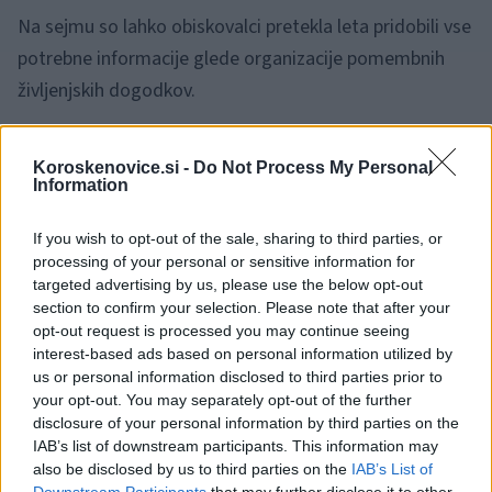
Na sejmu so lahko obiskovalci pretekla leta pridobili vse
potrebne informacije glede organizacije pomembnih
življenjskih dogodkov.
Koroskenovice.si -
Do Not Process My Personal
Information
If you wish to opt-out of the sale, sharing to third parties, or
processing of your personal or sensitive information for
targeted advertising by us, please use the below opt-out
section to confirm your selection. Please note that after your
opt-out request is processed you may continue seeing
interest-based ads based on personal information utilized by
us or personal information disclosed to third parties prior to
your opt-out. You may separately opt-out of the further
disclosure of your personal information by third parties on the
IAB’s list of downstream participants. This information may
also be disclosed by us to third parties on the
IAB’s List of
Organizatorji sporočajo, da je nekaj letošnjih terminov
Downstream Participants
that may further disclose it to other