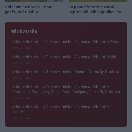
Z vlakom po Koroški: Manj
Za pomoč kmetom zaradi
gneče, več udobja
nepredvidljivih dogodkov do
115.000 evrov sredstev
Obvestila
Izklop elektrike: 424. Nadzorništvo Vuzenica - Območje Orlice
⚡
pred 20 urami
Izklop elektrike: 423. Nadzorništvo Vuzenica - Območje Mute
⚡
pred 20 urami
Izklop elektrike: 421. Nadzorništvo Ravne - Območje Podkraj
⚡
pred 20 urami
Izklop elektrike: 420. Nadzorništvo Vuzenica - Območje
⚡
Spodnja Vižinga, Vas, Št. Janž nad Radljami, Suhi Vrh, Dobrava
pred 20 urami
Izklop elektrike: 422. Nadzorništvo Vuzenica - Območje
⚡
Vuhreda
pred 20 urami