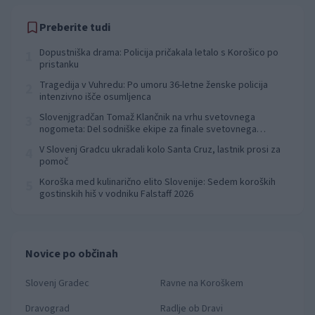
Preberite tudi
Dopustniška drama: Policija pričakala letalo s Korošico po
1
pristanku
Tragedija v Vuhredu: Po umoru 36-letne ženske policija
2
intenzivno išče osumljenca
Slovenjgradčan Tomaž Klančnik na vrhu svetovnega
3
nogometa: Del sodniške ekipe za finale svetovnega
prvenstva
V Slovenj Gradcu ukradali kolo Santa Cruz, lastnik prosi za
4
pomoč
Koroška med kulinarično elito Slovenije: Sedem koroških
5
gostinskih hiš v vodniku Falstaff 2026
Novice po občinah
Slovenj Gradec
Ravne na Koroškem
Dravograd
Radlje ob Dravi