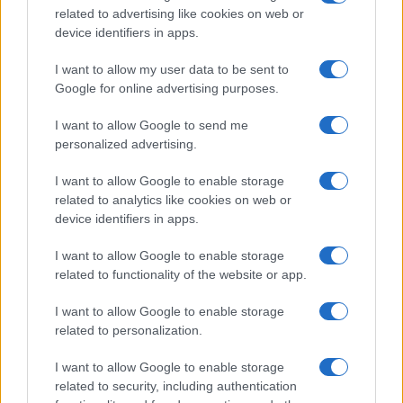
related to advertising like cookies on web or
device identifiers in apps.
dvorec bukovje
poroka
Ključne besede:
I want to allow my user data to be sent to
sejem
Google for online advertising purposes.
I want to allow Google to send me
personalized advertising.
Več iz kraja Dravograd
I want to allow Google to enable storage
related to analytics like cookies on web or
device identifiers in apps.
I want to allow Google to enable storage
related to functionality of the website or app.
Kovinska ograja po meri: kako
Z vlakom po Koroški: Manj
I want to allow Google to enable storage
izbrati material, polnilo in
gneče, več udobja
related to personalization.
izvedbo
I want to allow Google to enable storage
related to security, including authentication