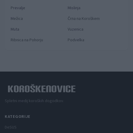
Prevalje
Mislinja
Mežica
Črna na Koroškem
Muta
Vuzenica
Ribnica na Pohorju
Podvelka
Spletni medij koroških dogodkov.
KATEGORIJE
DeSUS