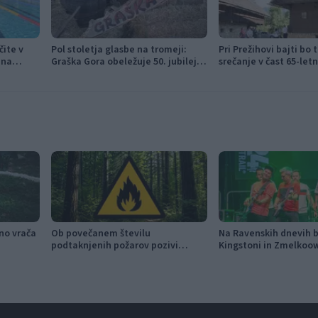
čite v
Pol stoletja glasbe na tromeji:
Pri Prežihovi bajti bo 
 na
Graška Gora obeležuje 50. jubilejni
srečanje v čast 65-letn
festival narodno-zabavne glasbe
značke
jno vrača
Ob povečanem številu
Na Ravenskih dnevih bo
podtaknjenih požarov pozivi
Kingstoni in Zmelkoo
občanom k takojšnjemu
obveščanju policije