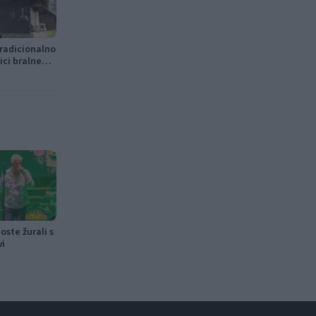
tradicionalno
ici bralne
ste žurali s
wi