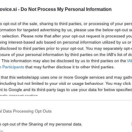
Foto
vice.si -
Do Not Process My Personal Information
to opt-out of the sale, sharing to third parties, or processing of your per
r Občina Ravne na Koroškem pripravlja prav posebno spodb
formation for targeted advertising by us, please use the below opt-out s
rvis koles
. S tem želijo organizatorji poskrbeti, da bodo
vaš
r selection. Please note that after your opt-out request is processed y
eing interest-based ads based on personal information utilized by us or
 nove poti
. Ekipa izkušenih serviserjev bo preverila in popravi
disclosed to third parties prior to your opt-out. You may separately opt-
losure of your personal information by third parties on the IAB’s list of
vili na delo ali druge opravke.
. This information may also be disclosed by us to third parties on the
IA
Participants
that may further disclose it to other third parties.
 that this website/app uses one or more Google services and may gath
enskemu izzivu
Polni zagona kolesarimo v službo, katerega c
including but not limited to your visit or usage behaviour. You may click 
zdrave oblike mobilnosti. Izziv želi spreminjati vsakodnevne
 to Google and its third-party tags to use your data for below specifi
ogle consent section.
kolju in boljšemu počutju.
l Data Processing Opt Outs
o iz Občine Ravne na Koroškem.
Pridružite se jim pri izzivu
o opt-out of the Sharing of my personal data.
 lahko kot posameznik ali prijavite svoje podjetje ter
In