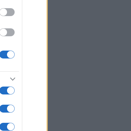
el
rani