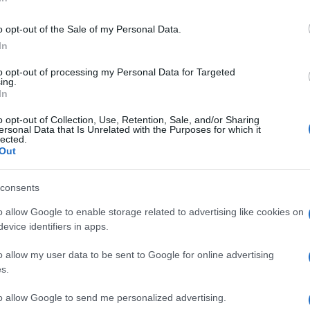
o opt-out of the Sale of my Personal Data.
.
Izziv podpira tudi
Regijski center mobilnosti Koroška
–
In
1. marca do 25. maja
.
to opt-out of processing my Personal Data for Targeted
ing.
In
o opt-out of Collection, Use, Retention, Sale, and/or Sharing
e svoje kolo na servis, pridružite se izzivu in postanite
d
ersonal Data that Is Unrelated with the Purposes for which it
lected.
 bolje. Več informacij o projektu najdete na uradni spletni st
Out
consents
o allow Google to enable storage related to advertising like cookies on
evice identifiers in apps.
o allow my user data to be sent to Google for online advertising
s.
to allow Google to send me personalized advertising.