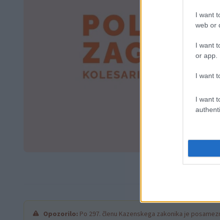
I want t
web or d
I want t
or app.
I want t
I want t
authenti
Opozorilo:
Po 297. členu Kazenskega zakonika je posamezni