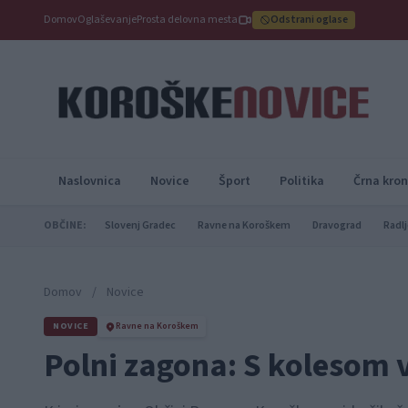
Domov
Oglaševanje
Prosta delovna mesta
Odstrani oglase
Naslovnica
Novice
Šport
Politika
Črna kron
OBČINE:
Slovenj Gradec
Ravne na Koroškem
Dravograd
Radlj
Domov
/
Novice
NOVICE
Ravne na Koroškem
Polni zagona: S kolesom 