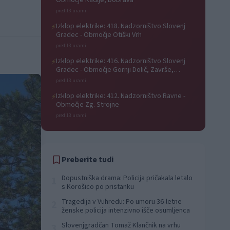
Območje Radlje, Dobrava
pred 13 urami
Izklop elektrike: 418. Nadzorništvo Slovenj
⚡
Gradec - Območje Otiški Vrh
pred 13 urami
Izklop elektrike: 416. Nadzorništvo Slovenj
⚡
Gradec - Območje Gornji Dolič, Završe,
Kozjak, Tolsti vrh pri Mislinji, Srednji Dolič,
pred 13 urami
Paka
Izklop elektrike: 412. Nadzorništvo Ravne -
⚡
Območje Zg. Strojne
pred 13 urami
Preberite tudi
Dopustniška drama: Policija pričakala letalo
1
s Korošico po pristanku
Tragedija v Vuhredu: Po umoru 36-letne
2
ženske policija intenzivno išče osumljenca
Slovenjgradčan Tomaž Klančnik na vrhu
3