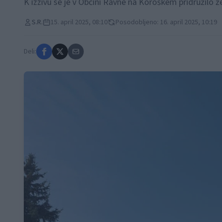
K izzivu se je v Občini Ravne na Koroškem pridružilo ž
S.R.
15. april 2025, 08:10
Posodobljeno: 16. april 2025, 10:19
Deli: