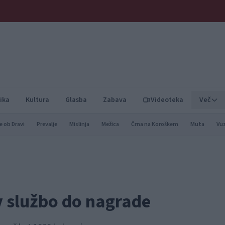
ika
Kultura
Glasba
Zabava
Videoteka
Več
e ob Dravi
Prevalje
Mislinja
Mežica
Črna na Koroškem
Muta
Vu
v službo do nagrade