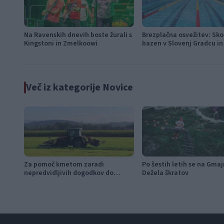
Na Ravenskih dnevih boste žurali s
Brezplačna osvežitev: Sko
Kingstoni in Zmelkoowi
bazen v Slovenj Gradcu in
Ravnah
Več iz kategorije Novice
Za pomoč kmetom zaradi
Po šestih letih se na Gma
nepredvidljivih dogodkov do
Dežela škratov
115.000 evrov sredstev