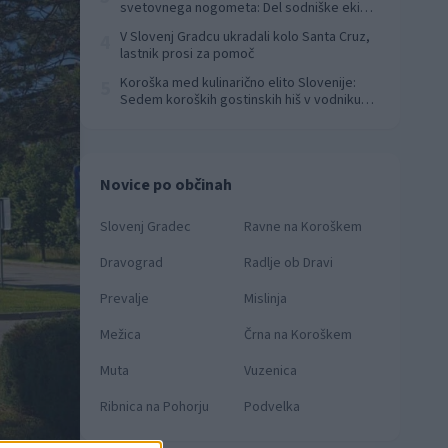
svetovnega nogometa: Del sodniške ekipe
za finale svetovnega prvenstva
V Slovenj Gradcu ukradali kolo Santa Cruz,
4
lastnik prosi za pomoč
Koroška med kulinarično elito Slovenije:
5
Sedem koroških gostinskih hiš v vodniku
Falstaff 2026
Novice po občinah
Slovenj Gradec
Ravne na Koroškem
Dravograd
Radlje ob Dravi
Prevalje
Mislinja
Mežica
Črna na Koroškem
Muta
Vuzenica
Ribnica na Pohorju
Podvelka