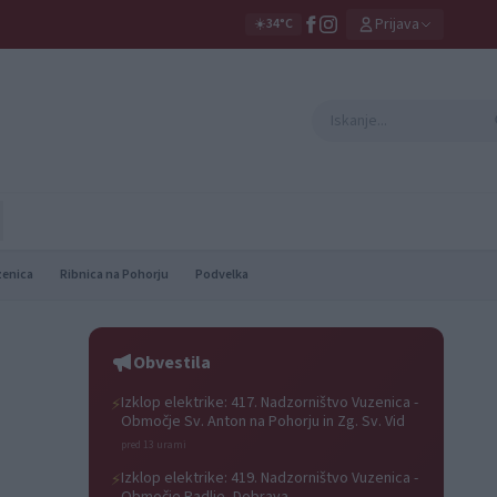
Prijava
☀️
34°C
zenica
Ribnica na Pohorju
Podvelka
Obvestila
Izklop elektrike: 417. Nadzorništvo Vuzenica -
⚡
Območje Sv. Anton na Pohorju in Zg. Sv. Vid
pred 13 urami
Izklop elektrike: 419. Nadzorništvo Vuzenica -
⚡