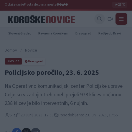
Oglaševanje
Prosta delovna mesta
OGLASI
☀️
23°C
Slovenj Gradec
Ravne na Koroškem
Dravograd
Radlje ob Dravi
Pr
Domov
/
Novice
NOVICE
Dravograd
Policijsko poročilo, 23. 6. 2025
Na Operativno komunikacijski center Policijske uprave
Celje so v zadnjih treh dneh prejeli 978 klicev občanov.
238 klicev je bilo interventnih, 6 nujnih.
S.R.
23. junij 2025, 17:53
Posodobljeno: 23. junij 2025, 17:55