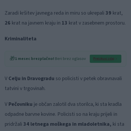
Zaradi kršitev javnega reda in miru so ukrepali
39
krat,
26
krat na javnem kraju in
13
krat v zasebnem prostoru.
Kriminaliteta
🎁
1 mesec brezplačno!
Beri brez oglasov
Preizkusi zdaj
V
Celju in Dravogradu
so policisti v petek obravnavali
tatvini v trgovinah.
V
Pečovniku
je občan zalotil dva storilca, ki sta kradla
odpadne barvne kovine. Policisti so na kraju prijeli in
pridržali
34 letnega moškega in mladoletnika,
ki sta