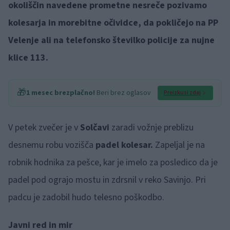
okoliščin navedene prometne nesreče pozivamo
kolesarja in morebitne očividce, da pokličejo na PP
Velenje ali na telefonsko številko policije za nujne
klice 113.
🎁
1 mesec brezplačno!
Beri brez oglasov
Preizkusi zdaj
V petek zvečer je v
Solčavi
zaradi vožnje preblizu
desnemu robu vozišča
padel kolesar.
Zapeljal je na
robnik hodnika za pešce, kar je imelo za posledico da je
padel pod ograjo mostu in zdrsnil v reko Savinjo. Pri
padcu je zadobil hudo telesno poškodbo.
Javni red in mir