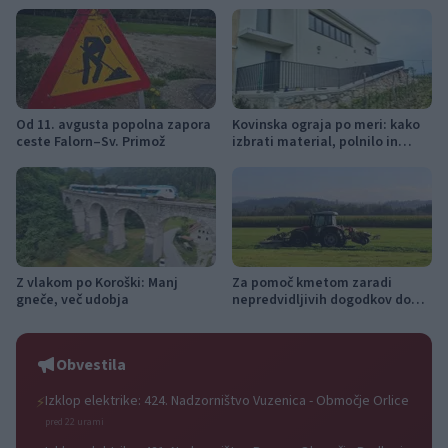
Od 11. avgusta popolna zapora
Kovinska ograja po meri: kako
ceste Falorn–Sv. Primož
izbrati material, polnilo in
izvedbo
Z vlakom po Koroški: Manj
Za pomoč kmetom zaradi
gneče, več udobja
nepredvidljivih dogodkov do
115.000 evrov sredstev
Obvestila
Izklop elektrike: 424. Nadzorništvo Vuzenica - Območje Orlice
⚡
pred 22 urami