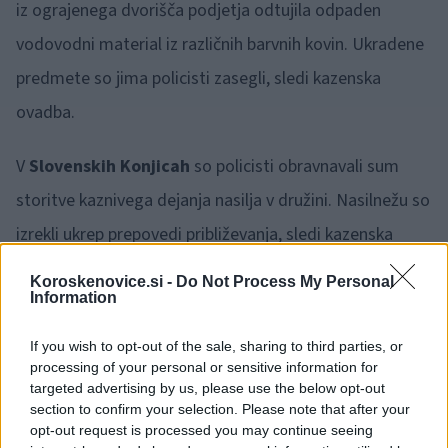
iz ograjenega dvorišča podjetja odtujila odpaden
vodovodni material iz različnih barvnih kovin. Ukradene
predmete so jima policisti zasegli, sledi kazenska
ovadba.
V
Slovenskih Konjicah
so policisti obravnavali sum
storitve kaznivega dejanja nasilja v družini. Nasilnežu so
izrekli ukrep prepovedi približevanja, sledi kazenska
ovadba.
Koroskenovice.si -
Do Not Process My Personal
Information
V
petek
zvečer so policisti v
Rogaški Slatini
opravili
If you wish to opt-out of the sale, sharing to third parties, or
ogled tatvine denarja in zlatnine iz hotelske sobe
processing of your personal or sensitive information for
tamkajšnjega hotela.
targeted advertising by us, please use the below opt-out
section to confirm your selection. Please note that after your
opt-out request is processed you may continue seeing
Regijski center za obveščanje
Celje
je bil v soboto