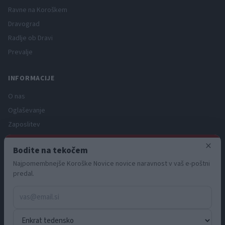
Ravne na Koroškem
Dravograd
Radlje ob Dravi
Prevalje
INFORMACIJE
O nas
Oglaševanje
Zaposlitev
Pravno obvestilo
×
Bodite na tekočem
Zasebnost in piškotki
Najpomembnejše Koroške Novice novice naravnost v vaš e-poštni
Storitve
predal.
Naročnine
Pogoji uporabe
Pravila volilne kampanje