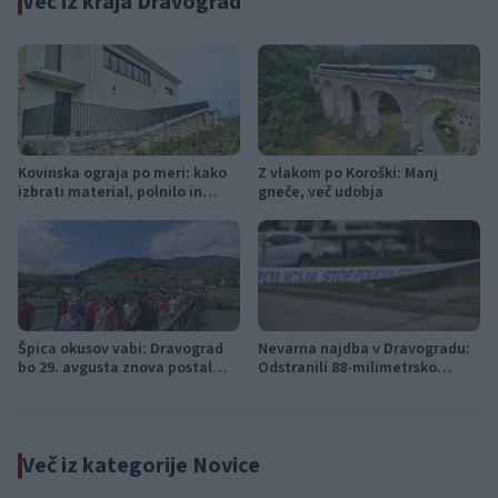
Več iz kraja Dravograd
Kovinska ograja po meri: kako
Z vlakom po Koroški: Manj
izbrati material, polnilo in
gneče, več udobja
izvedbo
Špica okusov vabi: Dravograd
Nevarna najdba v Dravogradu:
bo 29. avgusta znova postal
Odstranili 88-milimetrsko
prestolnica ulične kulinarike
granato
Več iz kategorije Novice