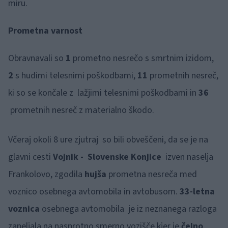
miru.
Prometna varnost
Obravnavali so
1
prometno nesrečo s smrtnim izidom,
2
s hudimi telesnimi poškodbami,
11
prometnih nesreč,
ki so se končale z lažjimi telesnimi poškodbami in
36
prometnih nesreč z materialno škodo.
Včeraj okoli 8 ure zjutraj so bili obveščeni, da se je na
glavni cesti
Vojnik - Slovenske Konjice
izven naselja
Frankolovo, zgodila
hujša
prometna nesreča med
voznico osebnega avtomobila in avtobusom.
33-letna
voznica
osebnega avtomobila je iz neznanega razloga
zapeljala na nasprotno smerno vozišče kjer je
čelno