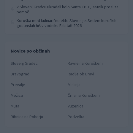
prvenstva
V Slovenj Gradcu ukradali kolo Santa Cruz, lastnik prosi za
4
pomoč
Koroška med kulinarično elito Slovenije: Sedem koroških
5
gostinskih hiš v vodniku Falstaff 2026
Novice po občinah
Slovenj Gradec
Ravne na Koroškem
Dravograd
Radlje ob Dravi
Prevalje
Mislinja
Mežica
Črna na Koroškem
Muta
Vuzenica
Ribnica na Pohorju
Podvelka