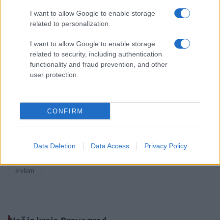
sovraštva, nasilja ali nestrpnosti. Komentarji z žaljivimi,
I want to allow Google to enable storage
rasističnimi, diskriminatornimi ali nezakonitimi vsebinami bodo
related to personalization.
odstranjeni.
Pravila komentiranja →
I want to allow Google to enable storage
related to security, including authentication
Failed to fetch
functionality and fraud prevention, and other
user protection.
Občine:
Dravograd
CONFIRM
Kategorije:
Novice
Novice
Data Deletion
Data Access
Privacy Policy
policija
prometna nesreča
Ključne besede:
vlom