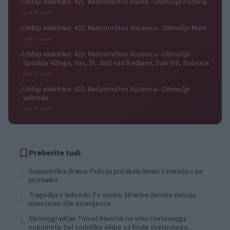
Izklop elektrike: 421. Nadzorništvo Ravne - Območje Podkraj
⚡
pred 22 urami
Izklop elektrike: 423. Nadzorništvo Vuzenica - Območje Mute
⚡
pred 22 urami
Izklop elektrike: 420. Nadzorništvo Vuzenica - Območje
⚡
Spodnja Vižinga, Vas, Št. Janž nad Radljami, Suhi Vrh, Dobrava
pred 22 urami
Izklop elektrike: 422. Nadzorništvo Vuzenica - Območje
⚡
Vuhreda
pred 22 urami
Preberite tudi
Dopustniška drama: Policija pričakala letalo s Korošico po
1
pristanku
Tragedija v Vuhredu: Po umoru 36-letne ženske policija
2
intenzivno išče osumljenca
Slovenjgradčan Tomaž Klančnik na vrhu svetovnega
3
nogometa: Del sodniške ekipe za finale svetovnega