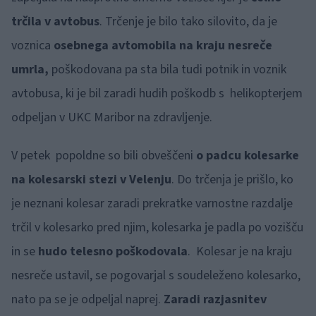
trčila v avtobus
. Trčenje je bilo tako silovito, da je
voznica
osebnega avtomobila na kraju nesreče
umrla,
poškodovana pa sta bila tudi potnik in voznik
avtobusa, ki je bil zaradi hudih poškodb s helikopterjem
odpeljan v UKC Maribor na zdravljenje.
V petek popoldne so bili obveščeni
o padcu kolesarke
na kolesarski stezi v Velenju
. Do trčenja je prišlo, ko
je neznani kolesar zaradi prekratke varnostne razdalje
trčil v kolesarko pred njim, kolesarka je padla po vozišču
in se
hudo telesno poškodovala
. Kolesar je na kraju
nesreče ustavil, se pogovarjal s soudeleženo kolesarko,
nato pa se je odpeljal naprej.
Zaradi razjasnitev