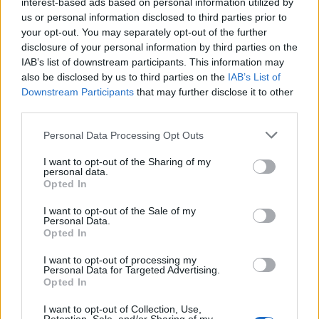
interest-based ads based on personal information utilized by
us or personal information disclosed to third parties prior to
zjutraj nekaj po polnoči obveščen, da je v enem izmed
your opt-out. You may separately opt-out of the further
gostinskih lokalov v
Velenju
nastavljeno eksplozivno
disclosure of your personal information by third parties on the
IAB’s list of downstream participants. This information may
telo.
Policisti
so preventivno evakuirali osebe iz objekta
also be disclosed by us to third parties on the
IAB’s List of
in ga pregledali, vendar sumljivih predmetov ni bilo
Downstream Participants
that may further disclose it to other
third parties.
najdenih. Policisti nadaljujejo preiskavo v zvezi
Please note that this website/app uses one or more Google
Personal Data Processing Opt Outs
kaznivega dejanja Zlorabe znamenj za pomoč.
services and may gather and store information including but
not limited to your visit or usage behaviour. You may click to
I want to opt-out of the Sharing of my
personal data.
grant or deny consent to Google and its third-party tags to
V soboto popoldne so celjski policisti obravnavali drzno
Opted In
use your data for below specified purposes in below Google
tatvino. V enem izmed gostinskih lokalov na
Stanetovi
consent section.
I want to opt-out of the Sale of my
Personal Data.
ulici v Celju
sta storilca v času, ko je natakarica
Opted In
pospravljala teraso, iz denarnice ki je bila za točilnim
I want to opt-out of processing my
Personal Data for Targeted Advertising.
pultom, odtujila bankovec
za 100 Eur.
Opted In
I want to opt-out of Collection, Use,
V nedeljo dopoldne ure so bili obveščeni v vlomu v