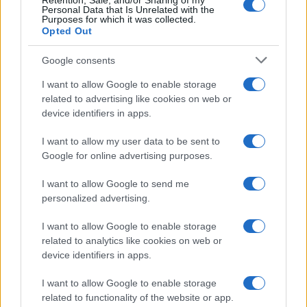
Retention, Sale, and/or Sharing of my
Personal Data that Is Unrelated with the
poslovne prostore v
Bukovžlaku,
kjer so storilci iz
Purposes for which it was collected.
Opted Out
ograjenega prostora odtujili dele varilnih aparatov.
Google consents
Na območju policijske postaje Celje so v nedeljo
I want to allow Google to enable storage
related to advertising like cookies on web or
policisti obravnavali sum storitve kaznivega dejanja
device identifiers in apps.
nasilja v družini. Nasilnežu so izrekli ukrep prepovedi
I want to allow my user data to be sent to
približevanja, sledi kazenska ovadba.
Google for online advertising purposes.
I want to allow Google to send me
Vir: PU Celje
personalized advertising.
I want to allow Google to enable storage
related to analytics like cookies on web or
device identifiers in apps.
I want to allow Google to enable storage
Opozorilo:
Po 297. členu Kazenskega zakonika je
related to functionality of the website or app.
posameznik kazensko odgovoren za javno spodbujanje