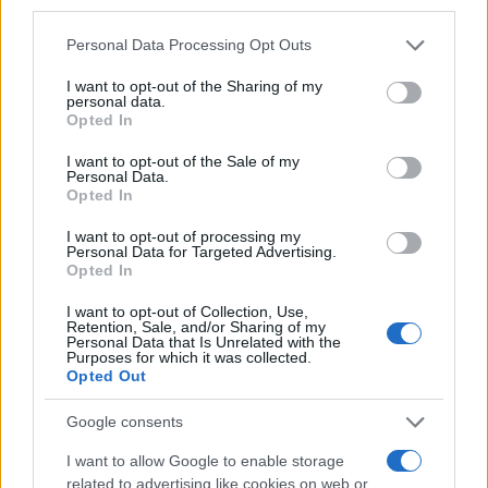
third parties.
Please note that this website/app uses one or more Google
Personal Data Processing Opt Outs
services and may gather and store information including but
not limited to your visit or usage behaviour. You may click to
I want to opt-out of the Sharing of my
personal data.
grant or deny consent to Google and its third-party tags to
Opozorilo:
Po 297. členu Kazenskega zakonika je
Opted In
use your data for below specified purposes in below Google
posameznik kazensko odgovoren za javno spodbujanje
consent section.
I want to opt-out of the Sale of my
sovraštva, nasilja ali nestrpnosti. Komentarji z žaljivimi,
Personal Data.
rasističnimi, diskriminatornimi ali nezakonitimi vsebinami bodo
Opted In
odstranjeni.
Pravila komentiranja →
I want to opt-out of processing my
Personal Data for Targeted Advertising.
Opted In
Failed to fetch
I want to opt-out of Collection, Use,
Retention, Sale, and/or Sharing of my
Personal Data that Is Unrelated with the
Purposes for which it was collected.
Kategorije:
Novice
Opted Out
Google consents
5g
AKOS
tehnologija
Ključne besede:
I want to allow Google to enable storage
telekomunikacije
related to advertising like cookies on web or