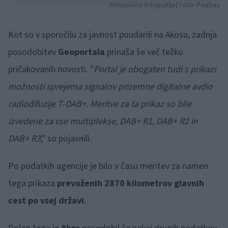
Simbolična fotografija
| Foto: Pixabay
Kot so v sporočilu za javnost poudarili na Akosu, zadnja
posodobitev
Geoportala
prinaša še več težko
pričakovanih novosti. "
Portal je obogaten tudi s prikazi
možnosti sprejema signalov prizemne digitalne avdio
radiodifuzije T-DAB+. Meritve za ta prikaz so bile
izvedene za vse multiplekse, DAB+ R1, DAB+ R2 in
DAB+ R3
," so pojasnili.
Po podatkih agencije je bilo v času meritev za namen
tega prikaza
prevoženih 2870 kilometrov glavnih
cest po vsej državi.