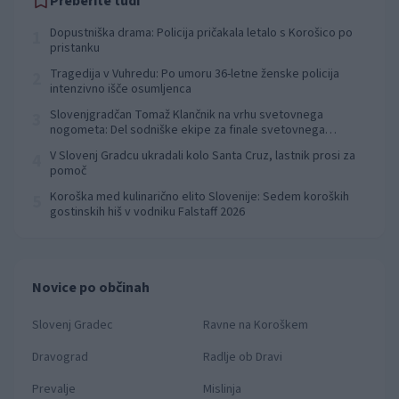
Preberite tudi
Dopustniška drama: Policija pričakala letalo s Korošico po
1
pristanku
Tragedija v Vuhredu: Po umoru 36-letne ženske policija
2
intenzivno išče osumljenca
Slovenjgradčan Tomaž Klančnik na vrhu svetovnega
3
nogometa: Del sodniške ekipe za finale svetovnega
prvenstva
V Slovenj Gradcu ukradali kolo Santa Cruz, lastnik prosi za
4
pomoč
Koroška med kulinarično elito Slovenije: Sedem koroških
5
gostinskih hiš v vodniku Falstaff 2026
Novice po občinah
Slovenj Gradec
Ravne na Koroškem
Dravograd
Radlje ob Dravi
Prevalje
Mislinja