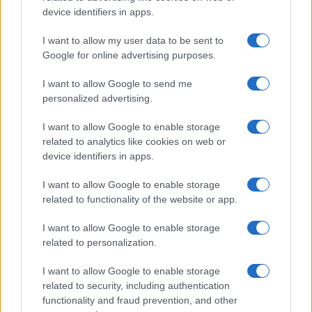
device identifiers in apps.
I want to allow my user data to be sent to
Google for online advertising purposes.
Več iz kategorije Novice
I want to allow Google to send me
personalized advertising.
I want to allow Google to enable storage
related to analytics like cookies on web or
device identifiers in apps.
V OTP banki opozarjajo na
V torek ob nespremenjenih
zlorabe plačilnih kartic s
dajatvah občutna pocenitev
I want to allow Google to enable storage
skimmingom
goriv
related to functionality of the website or app.
I want to allow Google to enable storage
related to personalization.
I want to allow Google to enable storage
Na Koroško prihaja
Plohe in nevihte bodo do
related to security, including authentication
avtomobilski spektakel:
večera zajele večji del države
functionality and fraud prevention, and other
Rohnenje motorjev, dvoboji na