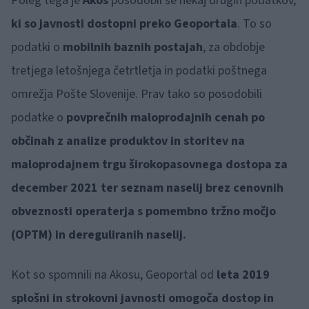
Poleg tega je
Akos
posodobil še nekaj drugih podatkov,
ki so javnosti dostopni preko Geoportala
. To so
podatki o
mobilnih baznih postajah
, za obdobje
tretjega letošnjega četrtletja in podatki poštnega
omrežja Pošte Slovenije. Prav tako so posodobili
podatke o
povprečnih maloprodajnih cenah po
občinah z analize produktov in storitev na
maloprodajnem trgu širokopasovnega dostopa za
december 2021 ter seznam naselij brez cenovnih
obveznosti operaterja s pomembno tržno močjo
(OPTM) in dereguliranih naselij.
Kot so spomnili na Akosu, Geoportal od
leta 2019
splošni in strokovni javnosti omogoča dostop in