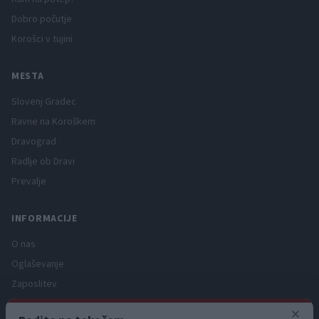
Dobro počutje
Korošci v tujini
MESTA
Slovenj Gradec
Ravne na Koroškem
Dravograd
Radlje ob Dravi
Prevalje
INFORMACIJE
O nas
Oglaševanje
Zaposlitev
Pravno obvestilo
×