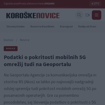
Oglaševanje
Prosta delovna mesta
OGLASI
☀️
27°C
Slovenj Gradec
Ravne na Koroškem
Dravograd
Radlje ob Dravi
Pr
Domov
/
Novice
NOVICE
Podatki o pokritosti mobilnih 5G
omrežij tudi na Geoportalu
Na Geoportalu Agencije za komunikacijska omrežja in
storitve RS (Akos) se lahko po najnovejši nadgradnji
odslej spremlja tudi pokritost mobilnih omrežij 5G po
posameznih operaterjih. Gre za pomembno
posodobitev, saj Slovenija podatkov o pokritosti s 5G