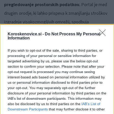
pregledovanje prostorskih podatkov.
Portal je med
drugim orodje, ki lahko prispeva k zmanjšanju stroškov
izgradnje visokozmogljivih omrežij, spodbuja
souporabo in skupno gradnjo.
Geoportal
obenem
Koroskenovice.si -
Do Not Process My Personal
Information
omogoča odprtost podatkov ter zasledovanje ciljev v
povezavi z višjo učinkovitostjo investicij,
If you wish to opt-out of the sale, sharing to third parties, or
transparentnostjo delovanja ter proaktivno objavo in
processing of your personal or sensitive information for
targeted advertising by us, please use the below opt-out
izmenjavo prostorskih informacij.
section to confirm your selection. Please note that after your
opt-out request is processed you may continue seeing
interest-based ads based on personal information utilized by
Akos Geoportal redno nadgrajuje,
ob tem pa
us or personal information disclosed to third parties prior to
poudarjajo, da v mednarodnem merilu velja za primer
your opt-out. You may separately opt-out of the further
disclosure of your personal information by third parties on the
odlične prakse,
zaradi informativnosti, preglednosti
IAB’s list of downstream participants. This information may
also be disclosed by us to third parties on the
IAB’s List of
in enostavnosti za uporabo
.
Downstream Participants
that may further disclose it to other