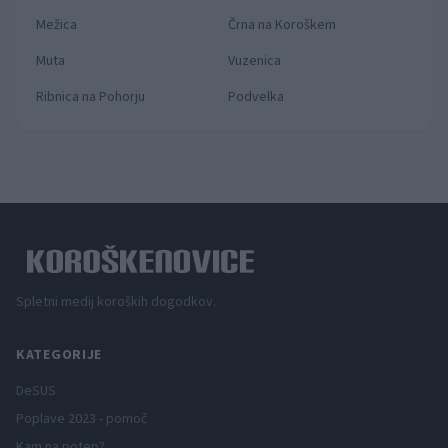
Mežica
Črna na Koroškem
Muta
Vuzenica
Ribnica na Pohorju
Podvelka
Spletni medij koroških dogodkov.
KATEGORIJE
DeSUS
Poplave 2023 - pomoč
Kam na potep?