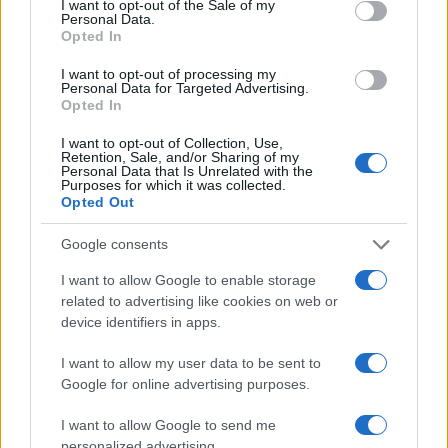
I want to opt-out of the Sale of my
Personal Data.
razlag, brez zanimanja za mnenje mladostnika, lahko
Opted In
vodijo k zgodnejšemu in pogostejšemu pitju alkoholnih
I want to opt-out of processing my
Personal Data for Targeted Advertising.
pijač pri mladostnikih.
Opted In
I want to opt-out of Collection, Use,
Vir: STA
Retention, Sale, and/or Sharing of my
Personal Data that Is Unrelated with the
Purposes for which it was collected.
Opted Out
Google consents
I want to allow Google to enable storage
Opozorilo:
Po 297. členu Kazenskega zakonika je
related to advertising like cookies on web or
posameznik kazensko odgovoren za javno spodbujanje
device identifiers in apps.
sovraštva, nasilja ali nestrpnosti. Komentarji z žaljivimi,
rasističnimi, diskriminatornimi ali nezakonitimi vsebinami bodo
I want to allow my user data to be sent to
odstranjeni.
Pravila komentiranja →
Google for online advertising purposes.
I want to allow Google to send me
Failed to fetch
personalized advertising.