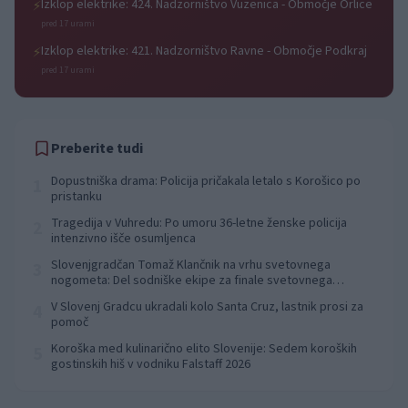
Izklop elektrike: 424. Nadzorništvo Vuzenica - Območje Orlice
⚡
pred 17 urami
Izklop elektrike: 421. Nadzorništvo Ravne - Območje Podkraj
⚡
pred 17 urami
Preberite tudi
Dopustniška drama: Policija pričakala letalo s Korošico po
1
pristanku
Tragedija v Vuhredu: Po umoru 36-letne ženske policija
2
intenzivno išče osumljenca
Slovenjgradčan Tomaž Klančnik na vrhu svetovnega
3
nogometa: Del sodniške ekipe za finale svetovnega
prvenstva
V Slovenj Gradcu ukradali kolo Santa Cruz, lastnik prosi za
4
pomoč
Koroška med kulinarično elito Slovenije: Sedem koroških
5
gostinskih hiš v vodniku Falstaff 2026