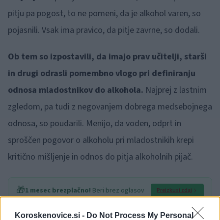
pitju pa pogost, to ne pomeni, da je alkohol varen, so
pojasnili. Vsak ima pravico, da pitje zavrne, so dodali.
Ob tem so izpostavili, da imajo prav učitelji, starši
in drugi odrasli pomembno vlogo pri definiranju
odnosa mladostnikov do alkohola.
Najprej z lastnim
zgledom, pa tudi z negovanjem dobrega medsebojnega
odnosa, so poudarili. Menijo, da voden, odprt in
sproščen pogovor o alkoholu pri mladostnikih krepi
kritično mišljenje in odnos do pitja alkoholnih pijač.
🎁
1 mesec brezplačno!
Beri brez oglasov
Preizkusi zdaj
Koroskenovice.si -
Do Not Process My Personal