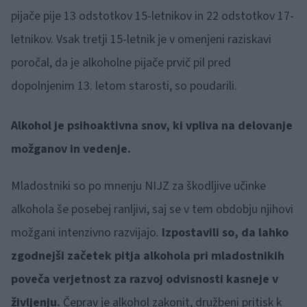
pijače pije 13 odstotkov 15-letnikov in 22 odstotkov 17-
letnikov. Vsak tretji 15-letnik je v omenjeni raziskavi
poročal, da je alkoholne pijače prvič pil pred
dopolnjenim 13. letom starosti, so poudarili.
Alkohol je psihoaktivna snov, ki vpliva na delovanje
možganov in vedenje.
Mladostniki so po mnenju NIJZ za škodljive učinke
alkohola še posebej ranljivi, saj se v tem obdobju njihovi
možgani intenzivno razvijajo.
Izpostavili so, da lahko
zgodnejši začetek pitja alkohola pri mladostnikih
poveča verjetnost za razvoj odvisnosti kasneje v
življenju.
Čeprav je alkohol zakonit, družbeni pritisk k