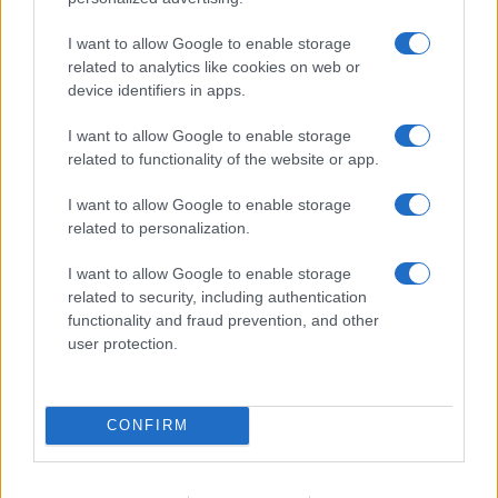
I want to allow Google to enable storage
related to analytics like cookies on web or
Kategorije:
Novice
device identifiers in apps.
I want to allow Google to enable storage
alkohol
mladostniki
Ključne besede:
related to functionality of the website or app.
pitja alkohola
I want to allow Google to enable storage
related to personalization.
I want to allow Google to enable storage
Več iz kategorije Novice
related to security, including authentication
functionality and fraud prevention, and other
user protection.
CONFIRM
Plohe in nevihte bodo do
V Črni na Koroškem se začenja
večera zajele večji del države
jubilejni 70. Koroški turistični