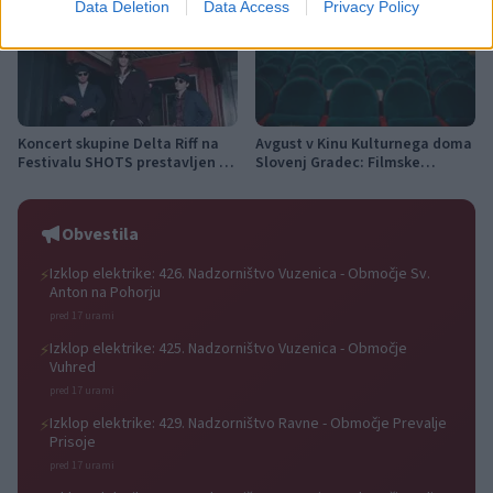
teden s kar 70 dogodki
Data Deletion
Data Access
Privacy Policy
Koncert skupine Delta Riff na
Avgust v Kinu Kulturnega doma
Festivalu SHOTS prestavljen na
Slovenj Gradec: Filmske
jutri
premiere, napete zgodbe in
počitniški kino
Obvestila
Izklop elektrike: 426. Nadzorništvo Vuzenica - Območje Sv.
⚡
Anton na Pohorju
pred 17 urami
Izklop elektrike: 425. Nadzorništvo Vuzenica - Območje
⚡
Vuhred
pred 17 urami
Izklop elektrike: 429. Nadzorništvo Ravne - Območje Prevalje
⚡
Prisoje
pred 17 urami