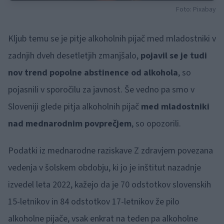
Foto: Pixabay
Kljub temu se je pitje alkoholnih pijač med mladostniki v
zadnjih dveh desetletjih zmanjšalo,
pojavil se je tudi
nov trend popolne abstinence od alkohola
, so
pojasnili v sporočilu za javnost. Še vedno pa smo v
Sloveniji glede pitja alkoholnih pijač
med mladostniki
nad mednarodnim povprečjem
, so opozorili.
Podatki iz mednarodne raziskave Z zdravjem povezana
vedenja v šolskem obdobju, ki jo je inštitut nazadnje
izvedel leta 2022, kažejo da je 70 odstotkov slovenskih
15-letnikov in 84 odstotkov 17-letnikov že pilo
alkoholne pijače, vsak enkrat na teden pa alkoholne