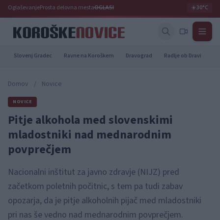
Oglaševanje
Prosta delovna mesta
OGLASI
☀️
30°C
Slovenj Gradec
Ravne na Koroškem
Dravograd
Radlje ob Dravi
Pr
Domov
/
Novice
NOVICE
Pitje alkohola med slovenskimi
mladostniki nad mednarodnim
povprečjem
Nacionalni inštitut za javno zdravje (NIJZ) pred
začetkom poletnih počitnic, s tem pa tudi zabav
opozarja, da je pitje alkoholnih pijač med mladostniki
pri nas še vedno nad mednarodnim povprečjem.