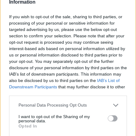
Tudi jasno postavljanje mej, pričakovanj in stališč glede
Information
mladostnikovega vedenja pripomore k zmanjšanju
If you wish to opt-out of the sale, sharing to third parties, or
tveganja za pitje alkoholnih pijač, so pojasnili.
processing of your personal or sensitive information for
targeted advertising by us, please use the below opt-out
Pomembno je, da alkohol otrokom in mladostnikom
section to confirm your selection. Please note that after your
opt-out request is processed you may continue seeing
doma ni dostopen, starši pa morajo pri pravilih
interest-based ads based on personal information utilized by
vztrajati in nepitje alkohola krepiti kot družinsko
us or personal information disclosed to third parties prior to
your opt-out. You may separately opt-out of the further
vrednoto
, so dodali. Šole morajo prav tako imeti jasna
disclosure of your personal information by third parties on the
pravila glede nepitja alkohola v šolskih prostorih in na
IAB’s list of downstream participants. This information may
also be disclosed by us to third parties on the
IAB’s List of
šolskih dogodkih, kot je recimo valeta in zabava po njej.
Downstream Participants
that may further disclose it to other
third parties.
Opozorili so, da vedenja staršev in drugih odraslih, ki
Please note that this website/app uses one or more Google
Personal Data Processing Opt Outs
services and may gather and store information including but
menijo, da alkohol za mladostnike ni škodljiv ter z njimi
not limited to your visit or usage behaviour. You may click to
I want to opt-out of the Sharing of my
personal data.
pijejo alkoholne pijače, jim omogočajo dostop do
grant or deny consent to Google and its third-party tags to
Opted In
use your data for below specified purposes in below Google
alkohola ali pa postavljajo prepovedi ter zapovedi brez
consent section.