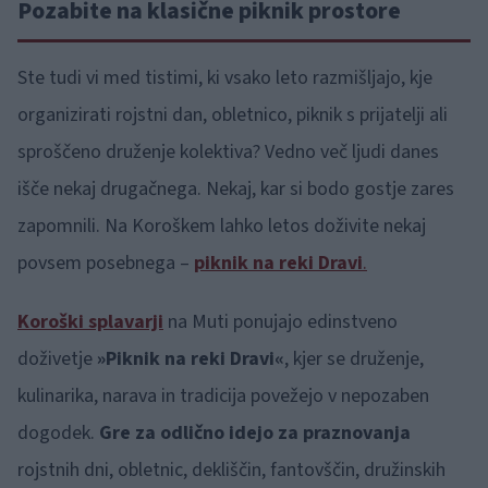
Pozabite na klasične piknik prostore
Ste tudi vi med tistimi, ki vsako leto razmišljajo, kje
organizirati rojstni dan, obletnico, piknik s prijatelji ali
sproščeno druženje kolektiva? Vedno več ljudi danes
išče nekaj drugačnega. Nekaj, kar si bodo gostje zares
zapomnili. Na Koroškem lahko letos doživite nekaj
povsem posebnega –
piknik na reki Dravi
.
Koroški splavarji
na Muti ponujajo edinstveno
doživetje
»Piknik na reki Dravi«
, kjer se druženje,
kulinarika, narava in tradicija povežejo v nepozaben
dogodek.
Gre za odlično idejo za praznovanja
rojstnih dni, obletnic, dekliščin, fantovščin, družinskih