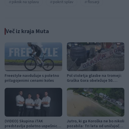
piknik na splavu
pokrit splav
flosarji
Več iz kraja Muta
Freestyle navdušuje s poletno
Pol stoletja glasbe na tromeji:
prilagojenimi cenami koles
Graška Gora obeležuje 50.
jubilejni festival narodno-
zabavne glasbe
(VIDEO) Skupina iTAK
Jutro, ki ga Koroška ne bo nikoli
predstavlja poletno uspešnico
pozabila: Tri leta od uničujoče