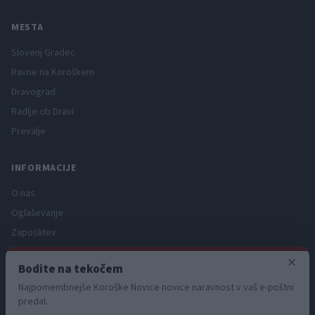
MESTA
Slovenj Gradec
Ravne na Koroškem
Dravograd
Radlje ob Dravi
Prevalje
INFORMACIJE
O nas
Oglaševanje
Zaposlitev
Pravno obvestilo
×
Bodite na tekočem
Zasebnost in piškotki
Najpomembnejše Koroške Novice novice naravnost v vaš e-poštni
Storitve
predal.
Naročnine