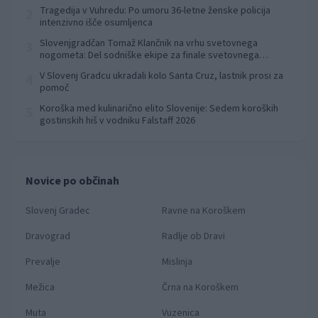
Tragedija v Vuhredu: Po umoru 36-letne ženske policija
2
intenzivno išče osumljenca
Slovenjgradčan Tomaž Klančnik na vrhu svetovnega
3
nogometa: Del sodniške ekipe za finale svetovnega
prvenstva
V Slovenj Gradcu ukradali kolo Santa Cruz, lastnik prosi za
4
pomoč
Koroška med kulinarično elito Slovenije: Sedem koroških
5
gostinskih hiš v vodniku Falstaff 2026
Novice po občinah
Slovenj Gradec
Ravne na Koroškem
Dravograd
Radlje ob Dravi
Prevalje
Mislinja
Mežica
Črna na Koroškem
Muta
Vuzenica