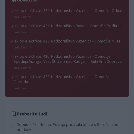
Obvestila
Izklop elektrike: 424. Nadzorništvo Vuzenica - Območje Orlice
⚡
pred 11 urami
Izklop elektrike: 421. Nadzorništvo Ravne - Območje Podkraj
⚡
pred 11 urami
Izklop elektrike: 423. Nadzorništvo Vuzenica - Območje Mute
⚡
pred 11 urami
Izklop elektrike: 420. Nadzorništvo Vuzenica - Območje
⚡
Spodnja Vižinga, Vas, Št. Janž nad Radljami, Suhi Vrh, Dobrava
pred 11 urami
Izklop elektrike: 422. Nadzorništvo Vuzenica - Območje
⚡
Vuhreda
pred 11 urami
Preberite tudi
Dopustniška drama: Policija pričakala letalo s Korošico po
1
pristanku