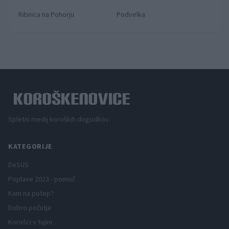
Ribnica na Pohorju
Podvelka
Spletni medij koroških dogodkov.
KATEGORIJE
DeSUS
Poplave 2023 - pomoč
Kam na potep?
Dobro počutje
Korošci v tujini