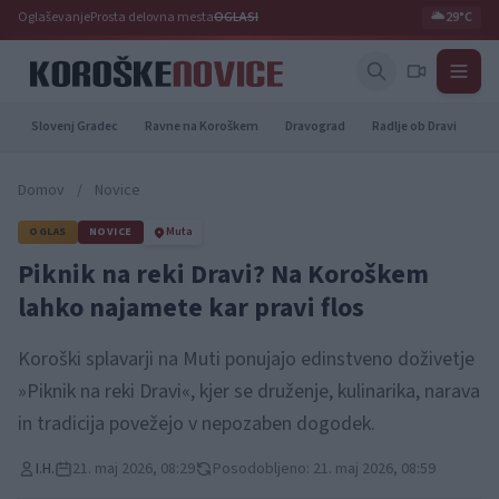
Oglaševanje
Prosta delovna mesta
OGLASI
🌥️
29°C
Slovenj Gradec
Ravne na Koroškem
Dravograd
Radlje ob Dravi
Pr
Domov
/
Novice
OGLAS
NOVICE
Muta
Piknik na reki Dravi? Na Koroškem
lahko najamete kar pravi flos
Koroški splavarji na Muti ponujajo edinstveno doživetje
»Piknik na reki Dravi«, kjer se druženje, kulinarika, narava
in tradicija povežejo v nepozaben dogodek.
I.H.
21. maj 2026, 08:29
Posodobljeno: 21. maj 2026, 08:59