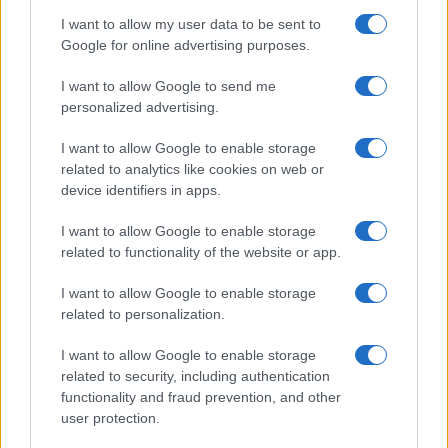
e-obrazca
. Možen je tudi najem piknik
I want to allow my user data to be sent to
Google for online advertising purposes.
prostora v splavarskem pristanu.
I want to allow Google to send me
personalized advertising.
Vedno več obiskovalcev danes išče
pristna
I want to allow Google to enable storage
doživetja
, kjer ne gre le za prostor, ampak za
related to analytics like cookies on web or
zgodbo, vzdušje in spomine. In prav to ponuja
device identifiers in apps.
piknik na Dravi – nekaj drugačnega, sproščenega in
I want to allow Google to enable storage
related to functionality of the website or app.
nepozabnega.
I want to allow Google to enable storage
related to personalization.
I want to allow Google to enable storage
related to security, including authentication
functionality and fraud prevention, and other
Opozorilo:
Po 297. členu Kazenskega zakonika je
user protection.
posameznik kazensko odgovoren za javno spodbujanje
sovraštva, nasilja ali nestrpnosti. Komentarji z žaljivimi,