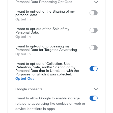
Please note that this website/app uses one or more Google
Personal Data Processing Opt Outs
services and may gather and store information including but
not limited to your visit or usage behaviour. You may click to
I want to opt-out of the Sharing of my
personal data.
grant or deny consent to Google and its third-party tags to
Opted In
use your data for below specified purposes in below Google
Odlična ideja za praznovanje, druženje s
consent section.
I want to opt-out of the Sale of my
Personal Data.
sodelavci ali team building
Opted In
I want to opt-out of processing my
Personal Data for Targeted Advertising.
Velika prednost doživetja je
pokrit splav
, zato piknik z
Opted In
vožnjo poteka v vsakem vremenu. Splav sprejme do 80
I want to opt-out of Collection, Use,
Retention, Sale, and/or Sharing of my
oseb, kar omogoča organizacijo tako manjših kot večjih
Personal Data that Is Unrelated with the
Purposes for which it was collected.
dogodkov.
Opted Out
Google consents
Za več informacij obiščite njihovo
spletno
I want to allow Google to enable storage
stran
, jih pokličite na telefonsko številko 040
related to advertising like cookies on web or
device identifiers in apps.
186 508 ali jim pošljite povpraševanje preko