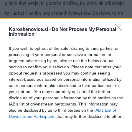
piknik doživetje, ki poveže družbo, kolektiv ali prijatelje
ter ustvari veliko nepozabnih trenutkov. Gostom so na
splavu voljo vsi pripomočki za sproščeno druženje,
Koroskenovice.si -
Do Not Process My Personal
hladilnik za lastno pijačo, ozvočenje in ležalniki za
Information
popolno »uživancijo«.
If you wish to opt-out of the sale, sharing to third parties, or
processing of your personal or sensitive information for
Poseben del doživetja predstavlja tudi bogat piknik
targeted advertising by us, please use the below opt-out
section to confirm your selection. Please note that after your
meni z dobrotami z žara.
opt-out request is processed you may continue seeing
interest-based ads based on personal information utilized by
us or personal information disclosed to third parties prior to
your opt-out. You may separately opt-out of the further
disclosure of your personal information by third parties on the
IAB’s list of downstream participants. This information may
also be disclosed by us to third parties on the
IAB’s List of
Downstream Participants
that may further disclose it to other
third parties.