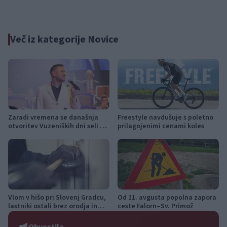
»Srnica«
ujme
Več iz kategorije Novice
Zaradi vremena se današnja
Freestyle navdušuje s poletno
otvoritev Vuzeniških dni seli v
prilagojenimi cenami koles
KUC Vuzenica
Vlom v hišo pri Slovenj Gradcu,
Od 11. avgusta popolna zapora
lastniki ostali brez orodja in
ceste Falorn–Sv. Primož
modema