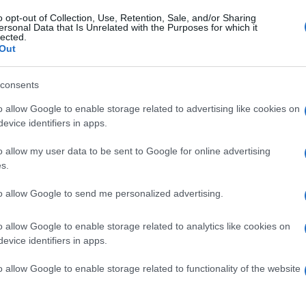
ravljen na akcijo, ko bo sprožen klic
na pomoč.
o opt-out of Collection, Use, Retention, Sale, and/or Sharing
ersonal Data that Is Unrelated with the Purposes for which it
lected.
Out
Preizk
consents
.
o allow Google to enable storage related to advertising like cookies on
evice identifiers in apps.
o allow my user data to be sent to Google for online advertising
s.
o spremljavo ob pijači in jedači, uradni prevzem vozila pa b
to allow Google to send me personalized advertising.
o allow Google to enable storage related to analytics like cookies on
evice identifiers in apps.
o allow Google to enable storage related to functionality of the website