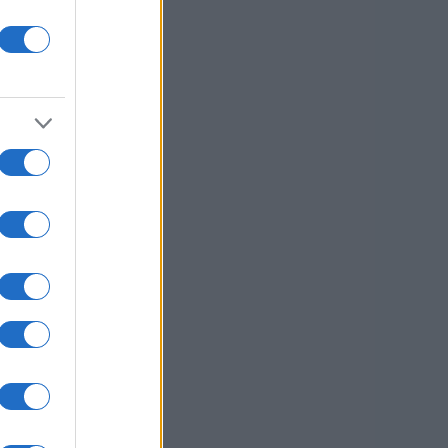
usi zdaj
o
7.
1 / 59