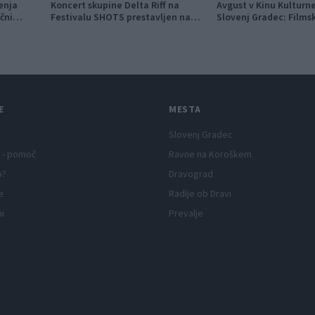
enja
Koncert skupine Delta Riff na
Avgust v Kinu Kultur
ični
Festivalu SHOTS prestavljen na
Slovenj Gradec: Films
jutri
napete zgodbe in poči
E
MESTA
Slovenj Gradec
 - pomoč
Ravne na Koroškem
p?
Dravograd
e
Radlje ob Dravi
ni
Prevalje