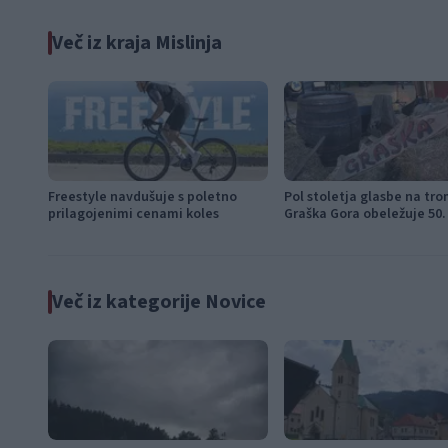
Več iz kraja Mislinja
Freestyle navdušuje s poletno
Pol stoletja glasbe na tro
prilagojenimi cenami koles
Graška Gora obeležuje 50. 
festival narodno-zabavne
Več iz kategorije Novice