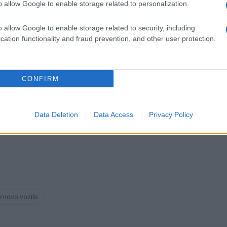
o allow Google to enable storage related to personalization.
o allow Google to enable storage related to security, including
cation functionality and fraud prevention, and other user protection.
k kazensko odgovoren za javno spodbujanje sovraštva, nasilja ali nestrpno
nitimi vsebinami bodo odstranjeni.
Pravila komentiranja →
CONFIRM
Data Deletion
Data Access
Privacy Policy
novo vozilo