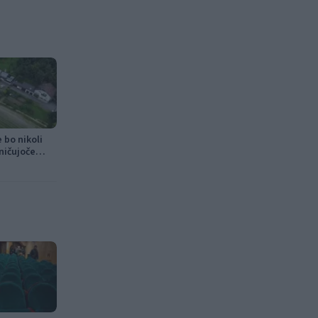
 bo nikoli
uničujoče