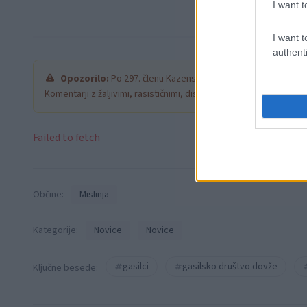
I want t
I want t
authenti
Opozorilo:
Po 297. členu Kazenskega zakonika je posamezni
Komentarji z žaljivimi, rasističnimi, diskriminatornimi ali nezako
Failed to fetch
Občine:
Mislinja
Kategorije:
Novice
Novice
gasilci
gasilsko društvo dovže
Ključne besede: