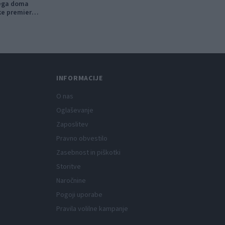
nega doma
ke premiere,
tniški kino
INFORMACIJE
O nas
Oglaševanje
Zaposlitev
Pravno obvestilo
Zasebnost in piškotki
Storitve
Naročnine
Pogoji uporabe
Pravila volilne kampanje