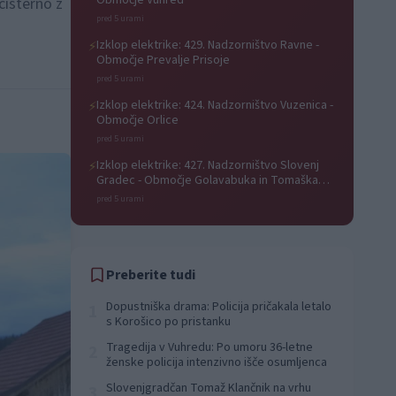
Območje Vuhred
cisterno z
pred 5 urami
Izklop elektrike: 429. Nadzorništvo Ravne -
⚡
Območje Prevalje Prisoje
pred 5 urami
Izklop elektrike: 424. Nadzorništvo Vuzenica -
⚡
Območje Orlice
pred 5 urami
Izklop elektrike: 427. Nadzorništvo Slovenj
⚡
Gradec - Območje Golavabuka in Tomaška
vas
pred 5 urami
Preberite tudi
Dopustniška drama: Policija pričakala letalo
1
s Korošico po pristanku
Tragedija v Vuhredu: Po umoru 36-letne
2
ženske policija intenzivno išče osumljenca
Slovenjgradčan Tomaž Klančnik na vrhu
3