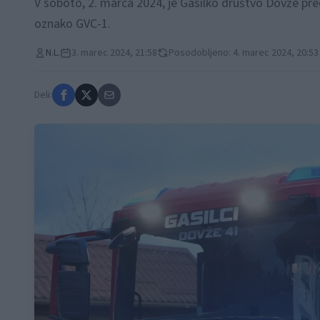
V soboto, 2. marca 2024, je Gasilko društvo Dovže pre
oznako GVC-1.
N.L.
3. marec 2024, 21:58
Posodobljeno: 4. marec 2024, 20:53
Deli: