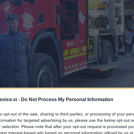
vice.si -
Do Not Process My Personal Information
F
to opt-out of the sale, sharing to third parties, or processing of your per
formation for targeted advertising by us, please use the below opt-out s
adnje
Rosenbauer
. Ima stalni 4x4 pogon in sprejme 3500 lit
r selection. Please note that after your opt-out request is processed y
eing interest-based ads based on personal information utilized by us or