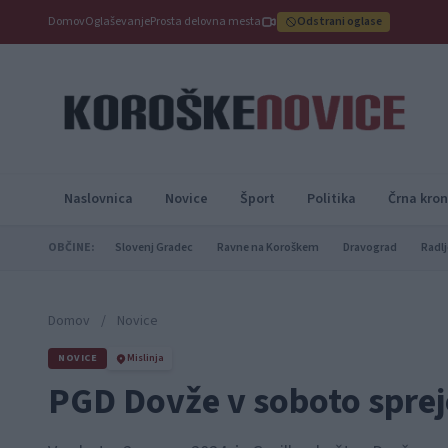
Domov
Oglaševanje
Prosta delovna mesta
Odstrani oglase
Naslovnica
Novice
Šport
Politika
Črna kron
OBČINE:
Slovenj Gradec
Ravne na Koroškem
Dravograd
Radlj
Domov
/
Novice
NOVICE
Mislinja
PGD Dovže v soboto sprej