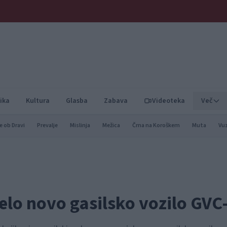
ika
Kultura
Glasba
Zabava
Videoteka
Več
e ob Dravi
Prevalje
Mislinja
Mežica
Črna na Koroškem
Muta
Vu
elo novo gasilsko vozilo GVC