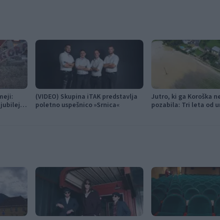
meji:
(VIDEO) Skupina iTAK predstavlja
Jutro, ki ga Koroška ne
jubilejni
poletno uspešnico »Srnica«
pozabila: Tri leta od 
 glasbe
ujme