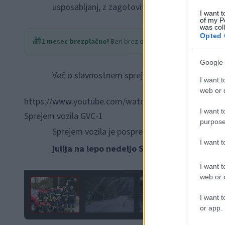
usposabljanj, z zagotovitvijo, da bo vedno prip
I want t
of my P
was col
Opted 
🎁
1 mesec brezplačno!
Beri brez oglasov
Google 
Več o slavnostnem sprejemu si oglejte v videu
I want t
web or d
https://www.youtube.com/watch?v=WMhXRKxV32s
I want t
Sprejem vozila GVC-1
purpose
Sprejem vozila je pospremil ansambel z glasben
I want 
julija na lepo nedeljo Sv. Urha v Dovžah.
I want t
web or d
I want t
or app.