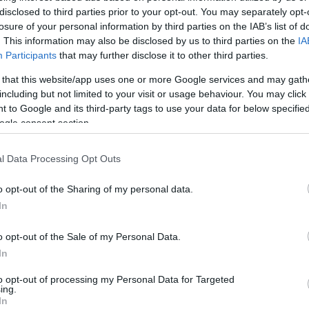
 off road vožnji. To vozilo je tako imenovana "kombinirka", 
disclosed to third parties prior to your opt-out. You may separately opt-
 kar ostane, pa pokličejo okrepitve.
losure of your personal information by third parties on the IAB’s list of
. This information may also be disclosed by us to third parties on the
IA
Participants
that may further disclose it to other third parties.
 that this website/app uses one or more Google services and may gath
lil vsem navzočim na sprejemu in je počaščen, da je novo vozi
including but not limited to your visit or usage behaviour. You may click 
ni sposobnosti,
da bodo krajani varnejši. Želi si, da bi vozilo
 to Google and its third-party tags to use your data for below specifi
ogle consent section.
izredno uporaben tudi na terenu.
l Data Processing Opt Outs
ovnik
, ki se je zahvalil vsem donatorjem, ki so omogočili, da 
je podal tudi
svetnikom in svetnicam
, ki so prav tako odigra
o opt-out of the Sharing of my personal data.
In
 gasilcem zaželel, da bi vozilo uporabljali bolj za panoramsk
tivne akcije.
o opt-out of the Sale of my Personal Data.
In
to opt-out of processing my Personal Data for Targeted
ing.
vencije, gasilci si želijo, da postane osrednji del rednih vaj i
In