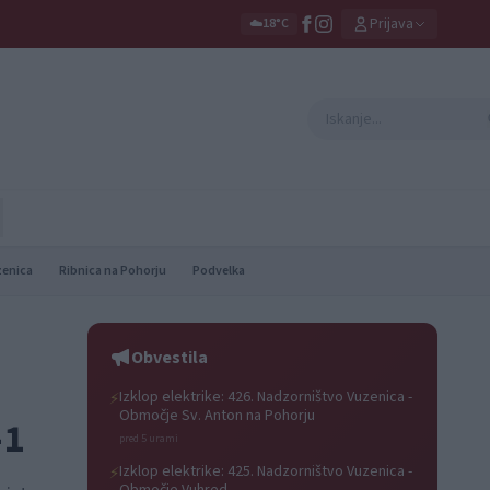
Prijava
☁️
18°C
zenica
Ribnica na Pohorju
Podvelka
Obvestila
Izklop elektrike: 426. Nadzorništvo Vuzenica -
⚡
Območje Sv. Anton na Pohorju
-1
pred 5 urami
Izklop elektrike: 425. Nadzorništvo Vuzenica -
⚡